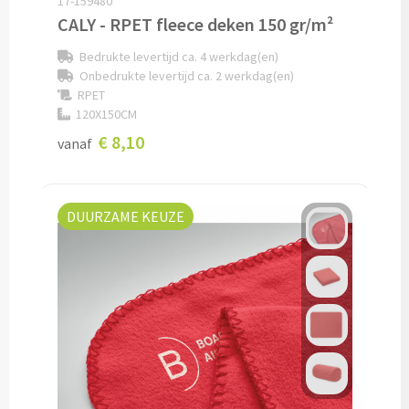
17-159480
CALY - RPET fleece deken 150 gr/m²
Cocktailsets bedrukken
Bedrukte levertijd ca. 4 werkdag(en)
Onbedrukte levertijd ca. 2 werkdag(en)
Heupflesjes bedrukken
RPET
120X150CM
Proteine shakers bedrukken
€ 8,10
vanaf
IJsblokjes bedrukken
DUURZAME KEUZE
Rietjes bedrukken
Alle drinkwaren
Custom made
Custom made drinkflessen
Custom made IZY Bottles