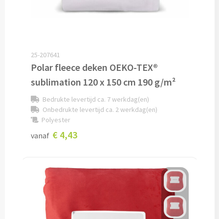
Technologie
Opladers
25-207641
Polar fleece deken OEKO-TEX®
Powerbanks bedrukken
sublimation 120 x 150 cm 190 g/m²
Draadloze powerbanks bedrukken
Bedrukte levertijd ca. 7 werkdag(en)
Onbedrukte levertijd ca. 2 werkdag(en)
Draadloze opladers bedrukken
Polyester
€ 4,43
vanaf
Solar powerbanks bedrukken
USB oplaadstekkers bedrukken
Reisladers & Reisstekkers bedrukken
USB autoladers