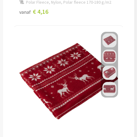
Polar Fleece, Nylon, Polar fleece 170-180 g/m2
Verpleegster horloges bedrukken
€ 4,16
vanaf
Bureauklokken bedrukken
Wekkers bedrukken
Wandklokken bedrukken
Custom made
Custom made opladers & oplaadkabels
Custom made telefoon accessoires
Custom made webcam covers
Custom made USB sticks