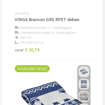
Documentmappen bedrukken
26-142574
VINGA Branson GRS RPET deken
Klemborden bedrukken
Bedrukte levertijd ca. 7 werkdag(en)
Memo's
Onbedrukte levertijd ca. 3 werkdag(en)
rPET, PU
Memoblaadjes bedrukken
170 x 130 x 0.5 cm
€ 26,74
vanaf
Memo boekjes bedrukken
Memo sets bedrukken
DUURZAME KEUZE
Kubusblokken bedrukken
Custom made
Custom made notitieboekjes