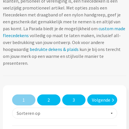
klanten, personeel of vereniging is, een fleecedeken is een
Lifestyle
Ocean Bottle
Hennep
Reistassen & Trolleys
veelzijdig promotioneel artikel. Met opties zoals een
Kerst geschenken
Handdoeken & Strandlakens
fleecedeken met draagband of een nylon handgreep, geef je
Natuurliefhebbers
Reistassen bedrukken
Stanley
Jute
een geschenk dat gemakkelijk mee te nemen is en altijd van
Adventskalenders
Handdoeken & Strandlakens
pas komt. La Parada biedt je de mogelijkheid om
custom made
Onderwijs
Duffeltassen bedrukken
Keramiek
fleecedekens
volledig op maat te laten maken, inclusief all-
Kerstmokken & drinkflessen
Textiel
Custom made handdoeken & strandlakens
over bedrukking van jouw ontwerp. Ook voor andere
Personeel & Onboarding
Trolleys bedrukken
Kurk
hoogwaardig
bedrukte dekens & plaids
kun je bij ons terecht
Kerstknuffels
Textiel
om jouw merk op een warme en stijlvolle manier te
Schoonheidssalons
Organisch katoen
Zakelijke tassen
Give-Aways
presenteren.
Kersttruien
Elevate
Sport & Fitness
Laptop & Tablet tassen bedrukken
Steenpapier
Give-Aways
Kerstmutsen
Iqoniq
Tandartsen
Laptop & Tablet hoezen bedrukken
Custom made sleutelhangers
Kerstkaarsen
Gerecyclede materialen
1
2
3
Volgende
Toerisme
Laptop rugzakken bedrukken
Home & Living
Custom made zadelhoesjes
Kerstsokken
Gerecyclede materialen
Transport
Documenttassen bedrukken
Custom made medailles
Home & Living
Kerstgadgets
Gerecycled aluminium