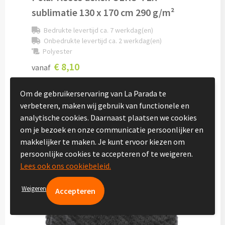
sublimatie 130 x 170 cm 290 g/m²
Vakantie, Recreatie & Spellen
Bedrukte levertijd ca. 7 werkdag(en)
Onbedrukte levertijd ca. 2 werkdag(en)
Zomer & Strand
Polyester
€ 8,10
vanaf
Zonnebrillen bedrukken
Strandballen bedrukken
Om de gebruikerservaring van La Parada te
verbeteren, maken wij gebruik van functionele en
analytische cookies. Daarnaast plaatsen we cookies
Handwaaiers bedrukken
om je bezoek en onze communicatie persoonlijker en
makkelijker te maken. Je kunt ervoor kiezen om
Strandtassen bedrukken
persoonlijke cookies te accepteren of te weigeren.
Lees ook ons cookiebeleid.
Strandmatten bedrukken
Weigeren
Strandstoelen bedrukken
Parasols bedrukken