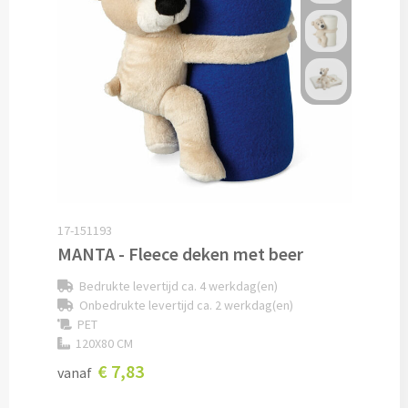
Snoep bedrukken
Lollies bedrukken
Chocolade & Bonbons bedrukken
Kauwgom bedrukken
Alle snoep artikelen
17-151193
Koeken & Chips
MANTA - Fleece deken met beer
Bedrukte levertijd ca. 4 werkdag(en)
Koekjes bedrukken
Onbedrukte levertijd ca. 2 werkdag(en)
PET
Brievenbus taarten
120X80 CM
€ 7,83
vanaf
Chips & Nootjes bedrukken