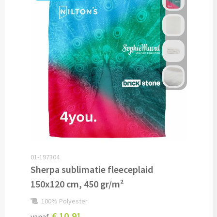
Veiligheidshesjes bedrukken
Veiligheidshesjes kinderen bedrukken
Alle auto artikelen
Fiets artikelen
Zadelhoesjes bedrukken
Fietslampjes bedrukken
Fietsbellen bedrukken
01-197304
Sherpa sublimatie fleeceplaid
Fietstassen bedrukken
150x120 cm, 450 gr/m²
100% Polyester
Lampjes & Reflectoren bedrukken
€ 10,91
vanaf