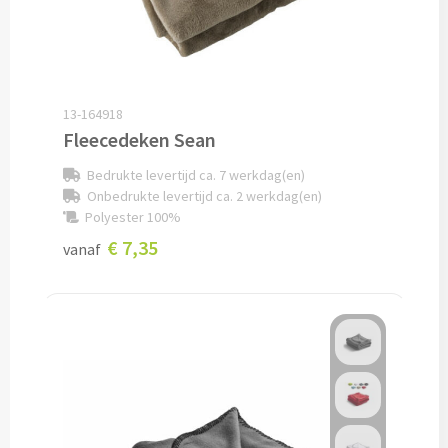
Bagageriemen bedrukken
Bagagelabels bedrukken
13-164918
Fleecedeken Sean
Koffersloten bedrukken
Bedrukte levertijd ca. 7 werkdag(en)
Bagageweegschalen bedrukken
Onbedrukte levertijd ca. 2 werkdag(en)
Polyester 100%
Reissetjes bedrukken
€ 7,35
vanaf
Reisstekkers & Reisladers bedrukken
Nekkussentjes & Zitkussens bedrukken
Oogmaskers bedrukken
Paspoorthouders bedrukken