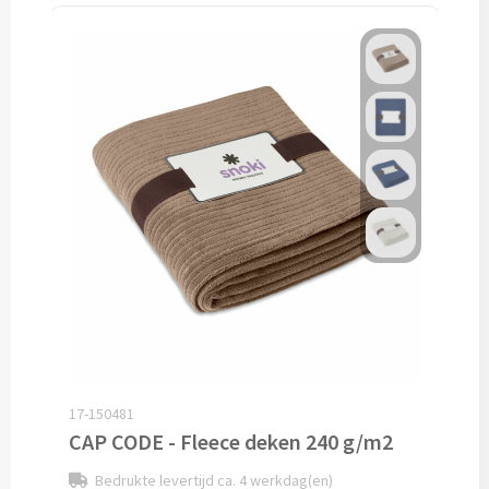
Pepernoten & Strooigoed
Schrijfwaren & Kantoorartikelen
Pennen
Balpennen bedrukken
Houten balpennen bedrukken
Touchpennen bedrukken
Luxe pennen bedrukken
17-150481
Alle schrijfwaren & pennen
CAP CODE - Fleece deken 240 g/m2
Bedrukte levertijd ca. 4 werkdag(en)
Overige schrijfwaren