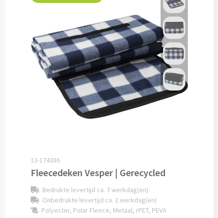
Caps bedrukken
Zonnehoedjes bedrukken
Zonnekleppen bedrukken
Hoedenbanden bedrukken
Custom made
Custom made kleding
13-174386
Custom made caps
Fleecedeken Vesper | Gerecycled
Custom made zonnehoedjes
Bedrukte levertijd ca. 7 werkdag(en)
Onbedrukte levertijd ca. 2 werkdag(en)
Polyester, Polar Fleece, Metaal, rPET, PEVA
Custom made bandana's