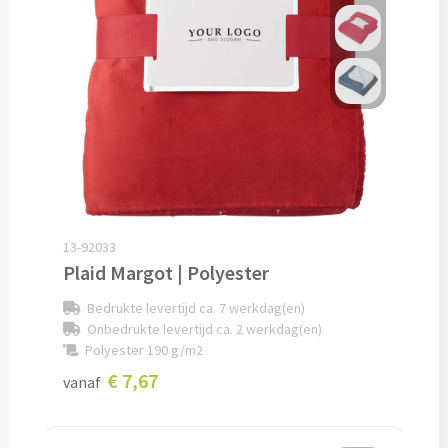
Audio
Bluetooth oordopjes bedrukken
Bedrade audio oordopjes bedrukken
Bluetooth hoofdtelefoons bedrukken
Bedrade hoofdtelefoons bedrukken
13-92033
Plaid Margot | Polyester
Bluetooth speakers bedrukken
Bedrukte levertijd ca. 7 werkdag(en)
Onbedrukte levertijd ca. 2 werkdag(en)
Waterbestendige speakers bedrukken
Polyester 190 g/m2
€ 7,67
vanaf
Multifunctionele speakers bedrukken
Oplaadkabels & Accessoires