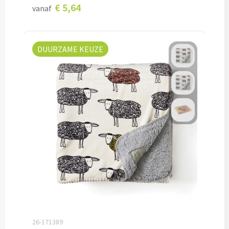
€ 5,64
vanaf
Custom made sokken
Custom made mutsen & sjaals
DUURZAME KEUZE
Mutsen, Sjaals & Handschoenen
Mutsen bedrukken
Sjaals bedrukken
Colsjaals bedrukken
Bandana's & Hoofdbanden bedrukken
Wintersets bedrukken
Handschoenen bedrukken
26-171389