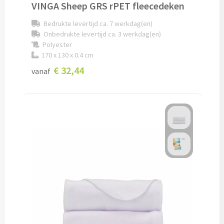
VINGA Sheep GRS rPET fleecedeken
Baby kleding
Bedrukte levertijd ca. 7 werkdag(en)
Onbedrukte levertijd ca. 3 werkdag(en)
Rompertjes bedrukken
Polyester
170 x 130 x 0.4 cm
Babycapes bedrukken
€ 32,44
vanaf
Slabbetjes bedrukken
Kleding accessoires
Schoenenpoetssets bedrukken
Sneakers bedrukken
Kledingtassen bedrukken
Schoenentassen bedrukken