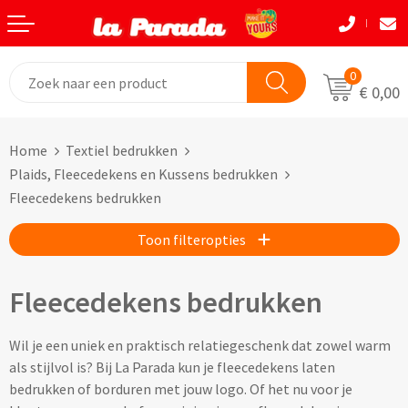
Terug
Terug
Terug
Terug
Terug
Terug
Eten & Drinkwaren
Tassen
Tassen
Autobedrijven
Natuurlijke materialen
Back to School
0
€ 0,00
Bouw
Beurzen
Eten & Drinkwaren
Boodshappentassen
Tassen
Natuurlijke materialen
Home
Textiel bedrukken
Festivals
Brievenbusgeschenken
Boodschappentassen bedrukken
Custom made shoppers
Avira
Acaciahout
Plaids, Fleecedekens en Kussens bedrukken
Fleecedekens bedrukken
Gadget liefhebbers
Dag van de Zorg
Jute tassen bedrukken
Custom made papieren tasjes
Black+Blum
Bamboe
Toon filteropties
Eindejaar
Horeca
Katoenen tassen bedrukken
Custom made strandtassen & drybags
BOSKA
Fairtrade katoen
Goodiebags
Kinderopvang
Opvouwbare tassen bedrukken
Custom made rugtassen
CamelBak
FSC hout
Fleecedekens bedrukken
Herfst
Kookliefhebbers
Papieren tassen bedrukken
Custom made koeltassen
IZY Bottles
FSC papier
Wil je een uniek en praktisch relatiegeschenk dat zowel warm
als stijlvol is? Bij La Parada kun je fleecedekens laten
Makelaardij
Boodschappenmandjes bedrukken
Custom made (reis)toilettasjes & heuptasjes
Mepal
Glas
bedrukken of borduren met jouw logo. Of het nu voor je
Kerst