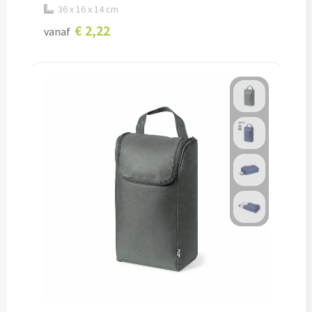
36 x 16 x 14 cm
Snoep bedrukken
€ 2,22
vanaf
Lollies bedrukken
Chocolade & Bonbons bedrukken
Kauwgom bedrukken
Alle snoep artikelen
Koeken & Chips
Koekjes bedrukken
Brievenbus taarten
Chips & Nootjes bedrukken