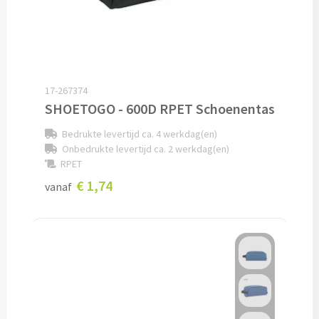
Drinkglazen & Theeglazen bedrukken
Dubbelwandige glazen bedrukken
Wijn- & Champagneglazen bedrukken
17-267374
Bierglazen bedrukken
SHOETOGO - 600D RPET Schoenentas
Bedrukte levertijd ca. 4 werkdag(en)
Wijnkaraffen bedrukken
Onbedrukte levertijd ca. 2 werkdag(en)
RPET
Waterkaraffen bedrukken
€ 1,74
vanaf
Alle glazen
Overige drinkwaren
Wijngeschenken bedrukken
Drinksets bedrukken