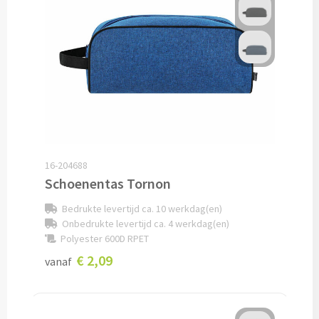
Cocktailsets bedrukken
Heupflesjes bedrukken
Proteine shakers bedrukken
IJsblokjes bedrukken
16-204688
Rietjes bedrukken
Schoenentas Tornon
Alle drinkwaren
Bedrukte levertijd ca. 10 werkdag(en)
Onbedrukte levertijd ca. 4 werkdag(en)
Polyester 600D RPET
Custom made
€ 2,09
vanaf
Custom made drinkflessen
Custom made IZY Bottles