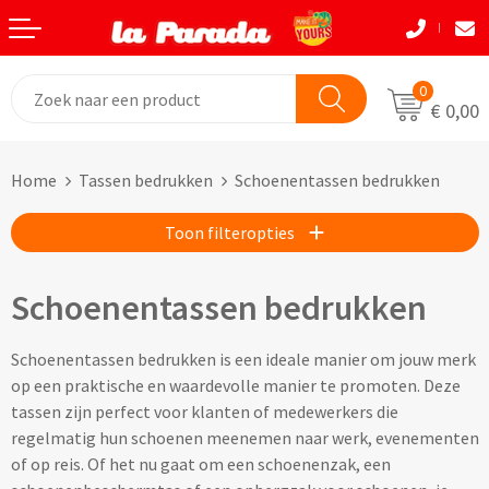
Terug
Terug
Terug
Terug
Terug
Terug
Eten & Drinkwaren
Tassen
Tassen
Autobedrijven
Natuurlijke materialen
Back to School
0
€ 0,00
Bouw
Beurzen
Eten & Drinkwaren
Boodshappentassen
Tassen
Natuurlijke materialen
Home
Tassen bedrukken
Schoenentassen bedrukken
Festivals
Brievenbusgeschenken
Boodschappentassen bedrukken
Custom made shoppers
Avira
Acaciahout
Toon filteropties
Gadget liefhebbers
Dag van de Zorg
Jute tassen bedrukken
Custom made papieren tasjes
Black+Blum
Bamboe
Eindejaar
Horeca
Katoenen tassen bedrukken
Custom made strandtassen & drybags
BOSKA
Fairtrade katoen
Schoenentassen bedrukken
Goodiebags
Kinderopvang
Opvouwbare tassen bedrukken
Custom made rugtassen
CamelBak
FSC hout
Schoenentassen bedrukken is een ideale manier om jouw merk
op een praktische en waardevolle manier te promoten. Deze
Herfst
Kookliefhebbers
Papieren tassen bedrukken
Custom made koeltassen
IZY Bottles
FSC papier
tassen zijn perfect voor klanten of medewerkers die
regelmatig hun schoenen meenemen naar werk, evenementen
Makelaardij
Boodschappenmandjes bedrukken
Custom made (reis)toilettasjes & heuptasjes
Mepal
Glas
of op reis. Of het nu gaat om een schoenenzak, een
Kerst