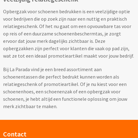
Opbergzak voor schoenen bedrukken is een veelzijdige optie
Opvouwbare paraplu's bedrukken
voor bedrijven die op zoek zijn naar een nuttig en praktisch
relatiegeschenk. Of het nu gaat om een opvouwbare tas voor
Golfparaplu's bedrukken
op reis of een duurzame schoenenbeschermtas, je zorgt
ervoor dat jouw merk dagelijks zichtbaar is. Deze
Kinderparaplu's bedrukken
opbergzakken zijn perfect voor klanten die vaak op pad zijn,
wat ze tot een ideaal promotieartikel maakt voor jouw bedrijf.
Poncho's & Regenjassen
Bij La Parada vind je een breed assortiment aan
Poncho's bedrukken
schoenentassen die perfect bedrukt kunnen worden als
relatiegeschenk of promotieartikel. Of je nu kiest voor een
Regenjassen bedrukken
schoenenhoes, een schoenenzak of een opbergzak voor
schoenen, je hebt altijd een functionele oplossing om jouw
Custom made
merk zichtbaar te maken.
Custom made paraplu's
Contact
Custom made poncho's