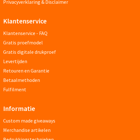
Fleece jassen bedrukken
Privacyverklaring & Disclaimer
Softshell jassen bedrukken
Klantenservice
Jassen bedrukken
Klantenservice - FAQ
Gratis proefmodel
Sportkleding
Gratis digitale drukproef
Levertijden
Sport T-shirts bedrukken
Retouren en Garantie
Sportshorts bedrukken
Betaalmethoden
Fulfilment
Training- & Joggingbroeken bedrukken
Informatie
Golfkleding bedrukken
Custom made giveaways
Alle sportkleding
Merchandise artikelen
Caps & Zonnehoedjes
Bedrukkingstechnieken