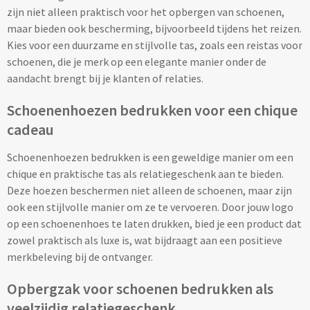
zijn niet alleen praktisch voor het opbergen van schoenen,
Papier- & Memohouders bedrukken
maar bieden ook bescherming, bijvoorbeeld tijdens het reizen.
Kies voor een duurzame en stijlvolle tas, zoals een reistas voor
Pen etui's bedrukken
schoenen, die je merk op een elegante manier onder de
aandacht brengt bij je klanten of relaties.
Pennenhouders bedrukken
Schoenenhoezen bedrukken voor een chique
Overige bureau artikelen
cadeau
Schoenenhoezen bedrukken is een geweldige manier om een
Paraplu's & Poncho's
chique en praktische tas als relatiegeschenk aan te bieden.
Deze hoezen beschermen niet alleen de schoenen, maar zijn
Paraplu's
ook een stijlvolle manier om ze te vervoeren. Door jouw logo
op een schoenenhoes te laten drukken, bied je een product dat
Handmatige paraplu's bedrukken
zowel praktisch als luxe is, wat bijdraagt aan een positieve
merkbeleving bij de ontvanger.
Automatische paraplu's bedrukken
Opbergzak voor schoenen bedrukken als
Stormparaplu's bedrukken
veelzijdig relatiegeschenk