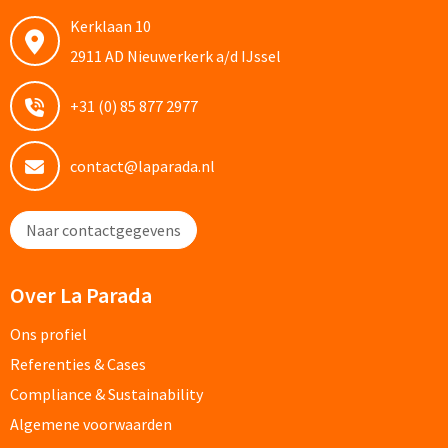
Kerklaan 10
2911 AD Nieuwerkerk a/d IJssel
Kleding, Caps & Mutsen
+31 (0) 85 877 2977
Shirts & Hoodies
T-shirts bedrukken
contact@laparada.nl
Polo shirts bedrukken
Naar contactgegevens
Hoodies bedrukken
Over La Parada
Alle textiel artikelen
Ons profiel
Bodywarmers & Jassen
Referenties & Cases
Compliance & Sustainability
Bodywarmers bedrukken
Algemene voorwaarden