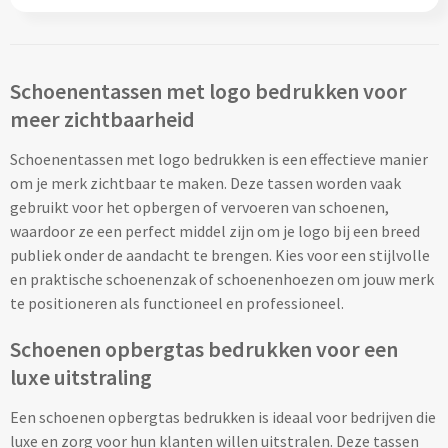
Custom made schrijfblokken
Custom made memoblaadjes
Schoenentassen met logo bedrukken voor
meer zichtbaarheid
Custom made muismatten
Schoenentassen met logo bedrukken is een effectieve manier
Kantoor artikelen
om je merk zichtbaar te maken. Deze tassen worden vaak
gebruikt voor het opbergen of vervoeren van schoenen,
Agenda's bedrukken
waardoor ze een perfect middel zijn om je logo bij een breed
publiek onder de aandacht te brengen. Kies voor een stijlvolle
Bureau onderleggers bedrukken
en praktische schoenenzak of schoenenhoezen om jouw merk
te positioneren als functioneel en professioneel.
Bureaulampen bedrukken
Schoenen opbergtas bedrukken voor een
Linialen bedrukken
luxe uitstraling
Een schoenen opbergtas bedrukken is ideaal voor bedrijven die
Muismatten bedrukken
luxe en zorg voor hun klanten willen uitstralen. Deze tassen