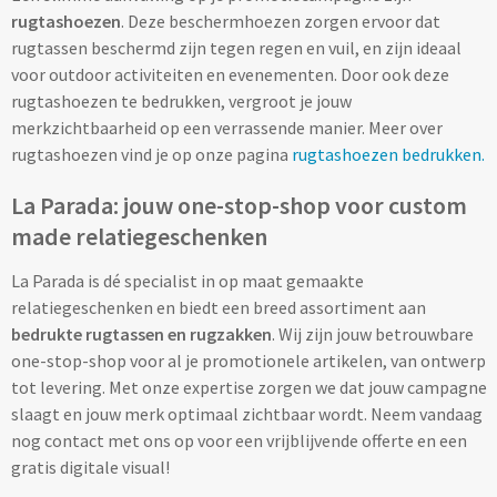
rugtashoezen
. Deze beschermhoezen zorgen ervoor dat
Lunch
rugtassen beschermd zijn tegen regen en vuil, en zijn ideaal
voor outdoor activiteiten en evenementen. Door ook deze
Lunchboxen bedrukken
rugtashoezen te bedrukken, vergroot je jouw
merkzichtbaarheid op een verrassende manier. Meer over
Lunchbekers bedrukken
rugtashoezen vind je op onze pagina
rugtashoezen bedrukken.
La Parada: jouw one-stop-shop voor custom
Voedselcontainers bedrukken
made relatiegeschenken
Saladeboxen bedrukken
La Parada is dé specialist in op maat gemaakte
relatiegeschenken en biedt een breed assortiment aan
Snoep
bedrukte rugtassen en rugzakken
. Wij zijn jouw betrouwbare
one-stop-shop voor al je promotionele artikelen, van ontwerp
Pepermunt bedrukken
tot levering. Met onze expertise zorgen we dat jouw campagne
slaagt en jouw merk optimaal zichtbaar wordt. Neem vandaag
Snoeppotten bedrukken
nog contact met ons op voor een vrijblijvende offerte en een
gratis digitale visual!
Snoepblikken bedrukken