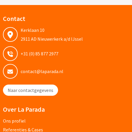
Snoep bedrukken
Contact
Lollies bedrukken
Kerklaan 10
Chocolade & Bonbons bedrukken
2911 AD Nieuwerkerk a/d IJssel
Kauwgom bedrukken
+31 (0) 85 877 2977
Alle snoep artikelen
contact@laparada.nl
Koeken & Chips
Naar contactgegevens
Koekjes bedrukken
Over La Parada
Brievenbus taarten
Ons profiel
Chips & Nootjes bedrukken
Referenties & Cases