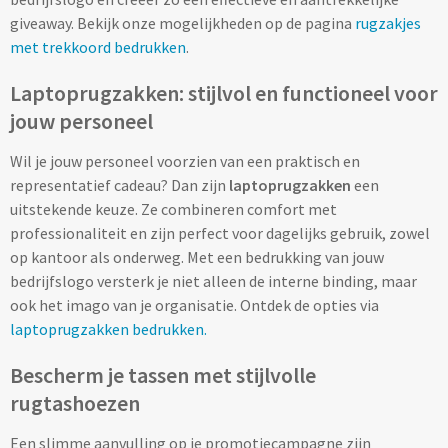
giveaway. Bekijk onze mogelijkheden op de pagina
rugzakjes
Cocktailsets bedrukken
met trekkoord bedrukken
.
Laptoprugzakken: stijlvol en functioneel voor
Heupflesjes bedrukken
jouw personeel
Proteine shakers bedrukken
Wil je jouw personeel voorzien van een praktisch en
representatief cadeau? Dan zijn
laptoprugzakken
een
IJsblokjes bedrukken
uitstekende keuze. Ze combineren comfort met
professionaliteit en zijn perfect voor dagelijks gebruik, zowel
Rietjes bedrukken
op kantoor als onderweg. Met een bedrukking van jouw
bedrijfslogo versterk je niet alleen de interne binding, maar
Alle drinkwaren
ook het imago van je organisatie. Ontdek de opties via
laptoprugzakken bedrukken.
Custom made
Bescherm je tassen met stijlvolle
Custom made drinkflessen
rugtashoezen
Custom made IZY Bottles
Een slimme aanvulling op je promotiecampagne zijn