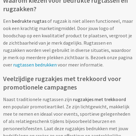
Waarom kiezen voor bedrukte rugtassen en
Drinkglazen & Theeglazen bedrukken
rugzakken?
Dubbelwandige glazen bedrukken
Een
bedrukte rugtas
of rugzak is niet alleen functioneel, maar
ook een krachtig marketingmiddel. Door jouw logo of
Wijn- & Champagneglazen bedrukken
boodschap op een kwalitatief product te plaatsen, vergroot je
de zichtbaarheid van je merk dagelijks. Rugtassen en
Bierglazen bedrukken
rugzakken worden veel gebruikt in diverse situaties, waardoor
je merk op meerdere plekken zichtbaar is. Bezoek onze pagina
Wijnkaraffen bedrukken
over
rugtassen bedrukken
voor meer informatie.
Waterkaraffen bedrukken
Veelzijdige rugzakjes met trekkoord voor
promotionele campagnes
Alle glazen
Naast traditionele rugtassen zijn
rugzakjes met trekkoord
Overige drinkwaren
een populair promotieartikel. Ze zijn lichtgewicht, makkelijk
mee te nemen en ideaal voor events, sportieve gelegenheden
Wijngeschenken bedrukken
of als relatiegeschenk tijdens bijvoorbeeld beurzen en
personeelsfeesten. Laat deze rugzakjes bedrukken met jouw
Drinksets bedrukken
bedrijfslogo en creëer zo een effectieve en aantrekkelijke