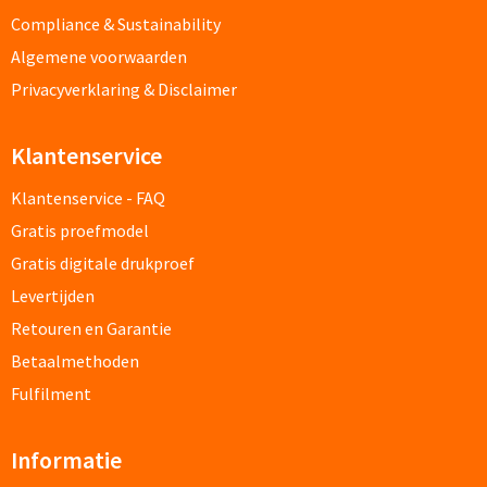
Compliance & Sustainability
Pepernoten & Strooigoed
Algemene voorwaarden
Privacyverklaring & Disclaimer
Schrijfwaren & Kantoorartikelen
Klantenservice
Pennen
Klantenservice - FAQ
Balpennen bedrukken
Gratis proefmodel
Gratis digitale drukproef
Houten balpennen bedrukken
Levertijden
Touchpennen bedrukken
Retouren en Garantie
Betaalmethoden
Luxe pennen bedrukken
Fulfilment
Alle schrijfwaren & pennen
Informatie
Overige schrijfwaren