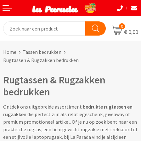
Terug
Terug
Terug
Terug
Terug
Terug
Eten & Drinkwaren
Tassen
Tassen
Autobedrijven
Natuurlijke materialen
Back to School
0
€ 0,00
Bouw
Beurzen
Eten & Drinkwaren
Boodshappentassen
Tassen
Natuurlijke materialen
Home
Tassen bedrukken
Festivals
Brievenbusgeschenken
Boodschappentassen bedrukken
Custom made shoppers
Avira
Acaciahout
Rugtassen & Rugzakken bedrukken
Gadget liefhebbers
Dag van de Zorg
Jute tassen bedrukken
Custom made papieren tasjes
Black+Blum
Bamboe
Rugtassen & Rugzakken
Eindejaar
Horeca
Katoenen tassen bedrukken
Custom made strandtassen & drybags
BOSKA
Fairtrade katoen
bedrukken
Goodiebags
Kinderopvang
Opvouwbare tassen bedrukken
Custom made rugtassen
CamelBak
FSC hout
Ontdek ons uitgebreide assortiment
bedrukte rugtassen en
rugzakken
die perfect zijn als relatiegeschenk, giveaway of
Herfst
Kookliefhebbers
Papieren tassen bedrukken
Custom made koeltassen
IZY Bottles
FSC papier
premium promotioneel artikel. Of je nu op zoek bent naar een
praktische rugtas, een lichtgewicht rugzakje met trekkoord of
Makelaardij
Boodschappenmandjes bedrukken
Custom made (reis)toilettasjes & heuptasjes
Mepal
Glas
een stijlvolle laptoprugzak, bij La Parada vind je altijd een
Kerst