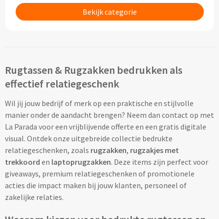
Thermosflessen bedrukken
Bekijk categorie
Custom made knuffels
Sportflessen & Bidons bedrukken
Custom made (bad)slippers
Opvouwbare drinkflessen bedrukken
Rugtassen & Rugzakken bedrukken als
Custom made opblaas artikelen
Waterflesjes bedrukken
effectief relatiegeschenk
Custom made voetballen & frisbees
Mokken & Bekers
Wil jij jouw bedrijf of merk op een praktische en stijlvolle
manier onder de aandacht brengen? Neem dan contact op met
Custom made auto zonneschermen
Reis- & Thermosbekers bedrukken
La Parada voor een vrijblijvende offerte en een gratis digitale
visual. Ontdek onze uitgebreide collectie bedrukte
Mokken & Kopjes bedrukken
relatiegeschenken, zoals
rugzakken
,
rugzakjes met
Offerte + Visual opvragen
trekkoord
en
laptoprugzakken
. Deze items zijn perfect voor
Bekers bedrukken
giveaways, premium relatiegeschenken of promotionele
Offerte + Visual opvragen
acties die impact maken bij jouw klanten, personeel of
Drinkglazen & Karaffen
zakelijke relaties.
Vraag
hier
vrijblijvend je offerte + digitale visual op