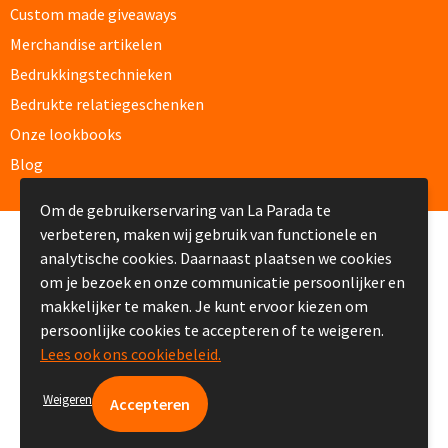
Custom made giveaways
Potloden bedrukken
Merchandise artikelen
Bedrukkingstechnieken
Markeerstiften bedrukken
Bedrukte relatiegeschenken
Onze lookbooks
Kinderschrijfwaren bedrukken
Blog
Stoepkrijt bedrukken
Om de gebruikerservaring van La Parada te
verbeteren, maken wij gebruik van functionele en
Waskrijtjes bedrukken
© Copyright La Parada 2008-2026
analytische cookies. Daarnaast plaatsen we cookies
om je bezoek en onze communicatie persoonlijker en
Notitieboekjes & Schrijfmappen
makkelijker te maken. Je kunt ervoor kiezen om
persoonlijke cookies te accepteren of te weigeren.
Notitieboekjes bedrukken
Lees ook ons cookiebeleid.
Notitieblokken bedrukken
Weigeren
Schrijfmappen bedrukken