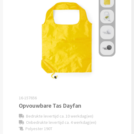
Alle fiets artikelen
Custom made
Custom made bagageriemen & bagagelabels
Custom made auto zonneschermen
Custom made zadelhoesjes
Geld & Bankpasjes
Pashouders bedrukken
16-157656
Opvouwbare Tas Dayfan
Portemonnees's bedrukken
Bedrukte levertijd ca. 10 werkdag(en)
Onbedrukte levertijd ca. 4 werkdag(en)
Reisetui's & Reisportefeuilles bedrukken
Polyester 190T