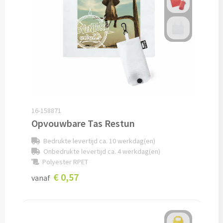
Veiligheidshesjes bedrukken
Veiligheidshesjes kinderen bedrukken
Alle auto artikelen
Fiets artikelen
Zadelhoesjes bedrukken
16-158871
Opvouwbare Tas Restun
Fietslampjes bedrukken
Bedrukte levertijd ca. 10 werkdag(en)
Onbedrukte levertijd ca. 4 werkdag(en)
Fietsbellen bedrukken
Polyester RPET
€ 0,57
vanaf
Fietstassen bedrukken
Lampjes & Reflectoren bedrukken