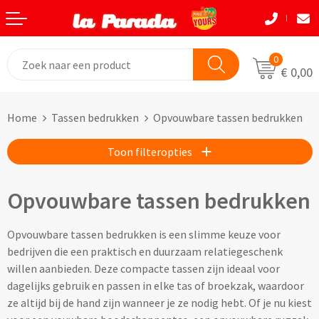
Terug
Terug
Terug
Terug
Terug
Terug
Eten & Drinkwaren
Tassen
Tassen
Autobedrijven
Natuurlijke materialen
Back to School
0
€ 0,00
Bouw
Beurzen
Eten & Drinkwaren
Boodshappentassen
Tassen
Natuurlijke materialen
Home
Tassen bedrukken
Opvouwbare tassen bedrukken
Festivals
Brievenbusgeschenken
Boodschappentassen bedrukken
Custom made shoppers
Avira
Acaciahout
Toon filteropties
Gadget liefhebbers
Dag van de Zorg
Jute tassen bedrukken
Custom made papieren tasjes
Black+Blum
Bamboe
Eindejaar
Horeca
Katoenen tassen bedrukken
Custom made strandtassen & drybags
BOSKA
Fairtrade katoen
Opvouwbare tassen bedrukken
Goodiebags
Kinderopvang
Opvouwbare tassen bedrukken
Custom made rugtassen
CamelBak
FSC hout
Opvouwbare tassen bedrukken is een slimme keuze voor
bedrijven die een praktisch en duurzaam relatiegeschenk
Herfst
Kookliefhebbers
Papieren tassen bedrukken
Custom made koeltassen
IZY Bottles
FSC papier
willen aanbieden. Deze compacte tassen zijn ideaal voor
dagelijks gebruik en passen in elke tas of broekzak, waardoor
Makelaardij
Boodschappenmandjes bedrukken
Custom made (reis)toilettasjes & heuptasjes
Mepal
Glas
ze altijd bij de hand zijn wanneer je ze nodig hebt. Of je nu kiest
Kerst