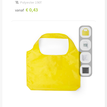
Polyester 190T
Overig
€ 0,43
vanaf
Find Me artikelen bedrukken
Weerstations & Thermometers bedrukken
USB sticks bedrukken
USB creditcard bedrukken
USB hout, bamboe & karton bedrukken
Alle gadgets
Reizen & Onderweg
Reisartikelen