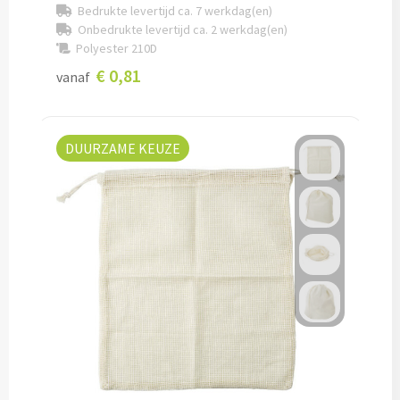
Bedrukte levertijd ca. 7 werkdag(en)
Onbedrukte levertijd ca. 2 werkdag(en)
Cocktailsets bedrukken
Polyester 210D
€ 0,81
vanaf
Heupflesjes bedrukken
Proteine shakers bedrukken
DUURZAME KEUZE
IJsblokjes bedrukken
Rietjes bedrukken
Alle drinkwaren
Custom made
Custom made drinkflessen
Custom made IZY Bottles