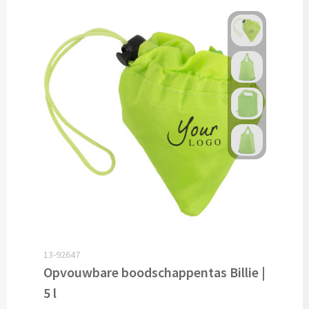
Drinkglazen & Theeglazen bedrukken
Dubbelwandige glazen bedrukken
Wijn- & Champagneglazen bedrukken
Bierglazen bedrukken
Wijnkaraffen bedrukken
Waterkaraffen bedrukken
Alle glazen
Overige drinkwaren
13-92647
Opvouwbare boodschappentas Billie |
Wijngeschenken bedrukken
5 l
Drinksets bedrukken