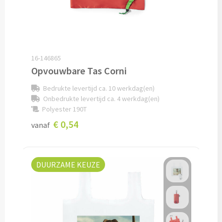
Alle reisartikelen
Auto artikelen
16-146865
Auto telefoonhouders bedrukken
Opvouwbare Tas Corni
Bedrukte levertijd ca. 10 werkdag(en)
Reisbekers & Thermobekers bedrukken
Onbedrukte levertijd ca. 4 werkdag(en)
Polyester 190T
Auto organizers bedrukken
€ 0,54
vanaf
Veiligheidshamersbedrukken
IJskrabbers bedrukken
DUURZAME KEUZE
Parkeerschijven bedrukken
Auto zonneschermen bedrukken