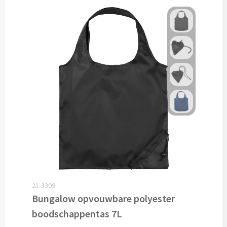
Opvouwbare paraplu's bedrukken
Golfparaplu's bedrukken
Kinderparaplu's bedrukken
Poncho's & Regenjassen
Poncho's bedrukken
Regenjassen bedrukken
Custom made
21-3309
Custom made paraplu's
Bungalow opvouwbare polyester
boodschappentas 7L
Custom made poncho's