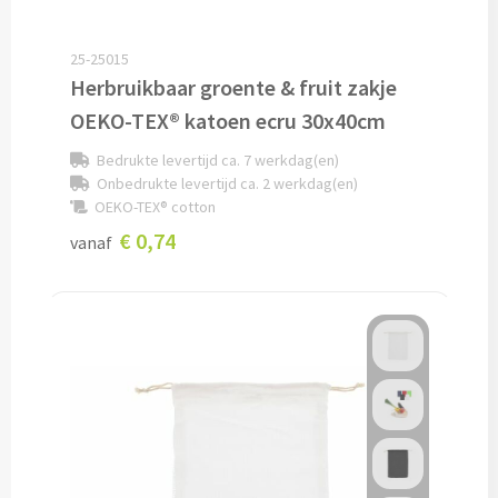
Fleece jassen bedrukken
Softshell jassen bedrukken
25-25015
Herbruikbaar groente & fruit zakje
Jassen bedrukken
OEKO-TEX® katoen ecru 30x40cm
Bedrukte levertijd ca. 7 werkdag(en)
Sportkleding
Onbedrukte levertijd ca. 2 werkdag(en)
OEKO-TEX® cotton
Sport T-shirts bedrukken
€ 0,74
vanaf
Sportshorts bedrukken
Training- & Joggingbroeken bedrukken
Golfkleding bedrukken
Alle sportkleding
Caps & Zonnehoedjes