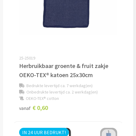
Snoep bedrukken
Lollies bedrukken
Chocolade & Bonbons bedrukken
Kauwgom bedrukken
25-25019
Herbruikbaar groente & fruit zakje
Alle snoep artikelen
OEKO-TEX® katoen 25x30cm
Koeken & Chips
Bedrukte levertijd ca. 7 werkdag(en)
Onbedrukte levertijd ca. 2 werkdag(en)
Koekjes bedrukken
OEKO-TEX® cotton
€ 0,60
vanaf
Brievenbus taarten
Chips & Nootjes bedrukken
IN 24 UUR BEDRUKT!