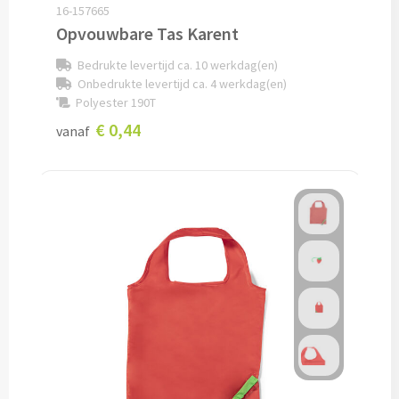
16-157665
Opvouwbare Tas Karent
Bagageriemen bedrukken
Bedrukte levertijd ca. 10 werkdag(en)
Bagagelabels bedrukken
Onbedrukte levertijd ca. 4 werkdag(en)
Polyester 190T
Koffersloten bedrukken
€ 0,44
vanaf
Bagageweegschalen bedrukken
Reissetjes bedrukken
Reisstekkers & Reisladers bedrukken
Nekkussentjes & Zitkussens bedrukken
Oogmaskers bedrukken
Paspoorthouders bedrukken