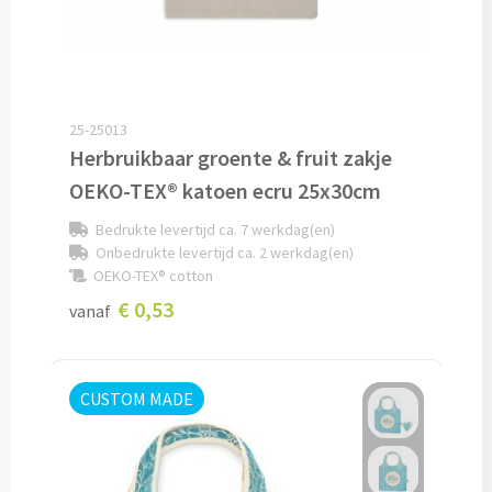
Custom made schrijfblokken
Custom made memoblaadjes
25-25013
Custom made muismatten
Herbruikbaar groente & fruit zakje
OEKO-TEX® katoen ecru 25x30cm
Kantoor artikelen
Bedrukte levertijd ca. 7 werkdag(en)
Agenda's bedrukken
Onbedrukte levertijd ca. 2 werkdag(en)
OEKO-TEX® cotton
Bureau onderleggers bedrukken
€ 0,53
vanaf
Bureaulampen bedrukken
CUSTOM MADE
Linialen bedrukken
Muismatten bedrukken