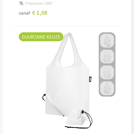
Polyester 190T
€ 1,08
Potloden bedrukken
vanaf
Markeerstiften bedrukken
DUURZAME KEUZE
Kinderschrijfwaren bedrukken
Stoepkrijt bedrukken
Waskrijtjes bedrukken
Notitieboekjes & Schrijfmappen
Notitieboekjes bedrukken
Notitieblokken bedrukken
Schrijfmappen bedrukken