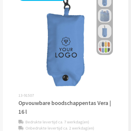
Pepernoten & Strooigoed
Schrijfwaren & Kantoorartikelen
Pennen
Balpennen bedrukken
Houten balpennen bedrukken
Touchpennen bedrukken
13-91507
Luxe pennen bedrukken
Opvouwbare boodschappentas Vera |
16 l
Alle schrijfwaren & pennen
Bedrukte levertijd ca. 7 werkdag(en)
Onbedrukte levertijd ca. 2 werkdag(en)
Overige schrijfwaren