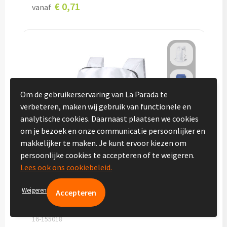
€ 0,71
vanaf
Vakantie, Recreatie & Spellen
Zomer & Strand
Zonnebrillen bedrukken
Strandballen bedrukken
Om de gebruikerservaring van La Parada te
verbeteren, maken wij gebruik van functionele en
analytische cookies. Daarnaast plaatsen we cookies
Handwaaiers bedrukken
om je bezoek en onze communicatie persoonlijker en
makkelijker te maken. Je kunt ervoor kiezen om
Strandtassen bedrukken
persoonlijke cookies te accepteren of te weigeren.
Lees ook ons cookiebeleid.
Strandmatten bedrukken
Weigeren
Strandstoelen bedrukken
Parasols bedrukken
16-155018