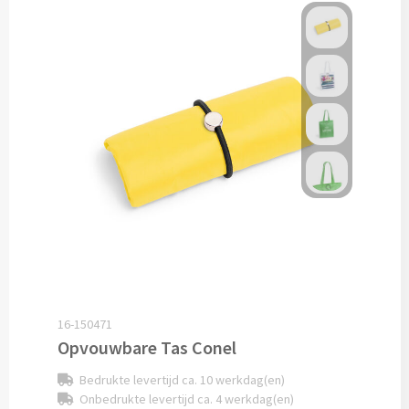
Verpleegster horloges bedrukken
Bureauklokken bedrukken
Wekkers bedrukken
Wandklokken bedrukken
Custom made
Custom made opladers & oplaadkabels
Custom made telefoon accessoires
16-150471
Custom made webcam covers
Opvouwbare Tas Conel
Bedrukte levertijd ca. 10 werkdag(en)
Custom made USB sticks
Onbedrukte levertijd ca. 4 werkdag(en)