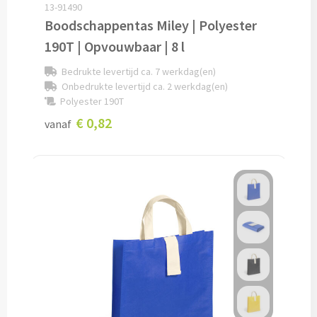
13-91490
Boodschappentas Miley | Polyester
Technologie
190T | Opvouwbaar | 8 l
Opladers
Bedrukte levertijd ca. 7 werkdag(en)
Onbedrukte levertijd ca. 2 werkdag(en)
Polyester 190T
Powerbanks bedrukken
€ 0,82
vanaf
Draadloze powerbanks bedrukken
Draadloze opladers bedrukken
Solar powerbanks bedrukken
USB oplaadstekkers bedrukken
Reisladers & Reisstekkers bedrukken
USB autoladers