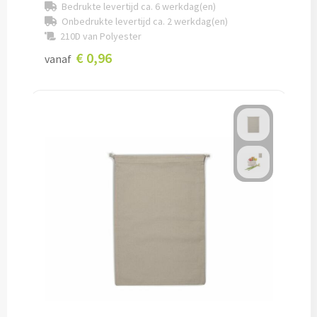
Bedrukte levertijd ca. 6 werkdag(en)
Onbedrukte levertijd ca. 2 werkdag(en)
210D van Polyester
Kleding, Caps & Mutsen
€ 0,96
vanaf
Shirts & Hoodies
T-shirts bedrukken
Polo shirts bedrukken
Hoodies bedrukken
Alle textiel artikelen
Bodywarmers & Jassen
Bodywarmers bedrukken