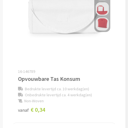
Oplaadkabels bedrukken
Telefoonhouders bedrukken
Telefoonhoesjes bedrukken
USB-hubs bedrukken
Computermuizen bedrukken
16-146789
Opvouwbare Tas Konsum
Laserpointers bedrukken
Bedrukte levertijd ca. 10 werkdag(en)
Overige computer accessoires
Onbedrukte levertijd ca. 4 werkdag(en)
Non-Woven
Smartwatches & Klokken
€ 0,34
vanaf
Smartwatches bedrukken