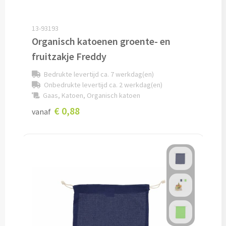
Lunch
13-93193
Organisch katoenen groente- en
Lunchboxen bedrukken
fruitzakje Freddy
Lunchbekers bedrukken
Bedrukte levertijd ca. 7 werkdag(en)
Onbedrukte levertijd ca. 2 werkdag(en)
Voedselcontainers bedrukken
Gaas, Katoen, Organisch katoen
€ 0,88
vanaf
Saladeboxen bedrukken
Snoep
Pepermunt bedrukken
Snoeppotten bedrukken
Snoepblikken bedrukken