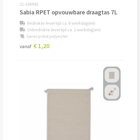
21-166942
Documentmappen bedrukken
Sabia RPET opvouwbare draagtas 7L
Bedrukte levertijd ca. 6 werkdag(en)
Klemborden bedrukken
Onbedrukte levertijd ca. 2 werkdag(en)
Gerecycled polyester
Memo's
€ 1,20
vanaf
Memoblaadjes bedrukken
Memo boekjes bedrukken
Memo sets bedrukken
Kubusblokken bedrukken
Custom made
Custom made notitieboekjes