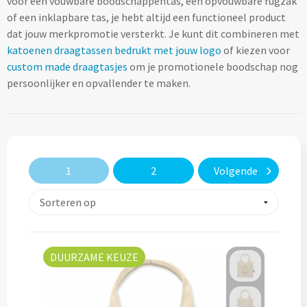
voor een vouwbare boodschappentas, een opvouwbare rugzak
Lifestyle
Ocean Bottle
Hennep
Reistassen & Trolleys
of een inklapbare tas, je hebt altijd een functioneel product
Kerst geschenken
Handdoeken & Strandlakens
dat jouw merkpromotie versterkt. Je kunt dit combineren met
Natuurliefhebbers
Reistassen bedrukken
Stanley
Jute
katoenen draagtassen bedrukt met jouw logo
of kiezen voor
Adventskalenders
Handdoeken & Strandlakens
custom made draagtasjes
om je promotionele boodschap nog
Onderwijs
Duffeltassen bedrukken
Keramiek
persoonlijker en opvallender te maken.
Kerstmokken & drinkflessen
Textiel
Custom made handdoeken & strandlakens
Personeel & Onboarding
Trolleys bedrukken
Kurk
Kerstknuffels
Textiel
Schoonheidssalons
Organisch katoen
Zakelijke tassen
Give-Aways
Kersttruien
Elevate
1
2
Volgende
Sport & Fitness
Laptop & Tablet tassen bedrukken
Steenpapier
Give-Aways
Kerstmutsen
Iqoniq
Tandartsen
Laptop & Tablet hoezen bedrukken
Custom made sleutelhangers
Kerstkaarsen
Gerecyclede materialen
Toerisme
Laptop rugzakken bedrukken
Home & Living
Custom made zadelhoesjes
DUURZAME KEUZE
Kerstsokken
Gerecyclede materialen
Transport
Documenttassen bedrukken
Custom made medailles
Home & Living
Kerstgadgets
Gerecycled aluminium