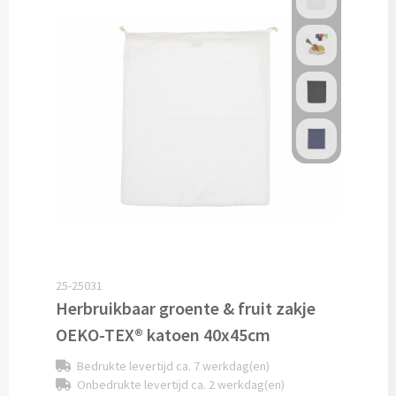
Custom made sokken
Custom made mutsen & sjaals
Mutsen, Sjaals & Handschoenen
Mutsen bedrukken
Sjaals bedrukken
Colsjaals bedrukken
25-25031
Bandana's & Hoofdbanden bedrukken
Herbruikbaar groente & fruit zakje
OEKO-TEX® katoen 40x45cm
Wintersets bedrukken
Bedrukte levertijd ca. 7 werkdag(en)
Handschoenen bedrukken
Onbedrukte levertijd ca. 2 werkdag(en)