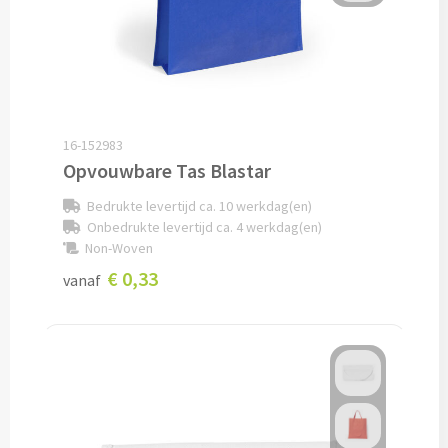
Audio
Bluetooth oordopjes bedrukken
Bedrade audio oordopjes bedrukken
16-152983
Opvouwbare Tas Blastar
Bluetooth hoofdtelefoons bedrukken
Bedrukte levertijd ca. 10 werkdag(en)
Onbedrukte levertijd ca. 4 werkdag(en)
Bedrade hoofdtelefoons bedrukken
Non-Woven
€ 0,33
vanaf
Bluetooth speakers bedrukken
Waterbestendige speakers bedrukken
Multifunctionele speakers bedrukken
Oplaadkabels & Accessoires