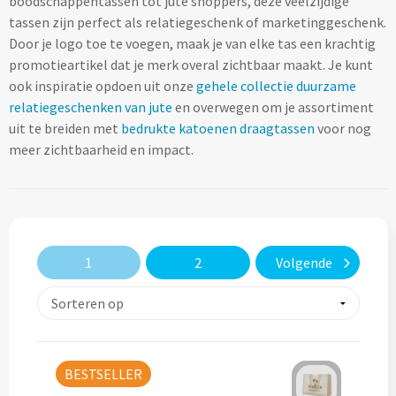
boodschappentassen tot jute shoppers, deze veelzijdige
Lifestyle
Ocean Bottle
Hennep
Reistassen & Trolleys
tassen zijn perfect als relatiegeschenk of marketinggeschenk.
Kerst geschenken
Handdoeken & Strandlakens
Door je logo toe te voegen, maak je van elke tas een krachtig
Natuurliefhebbers
Reistassen bedrukken
Stanley
Jute
promotieartikel dat je merk overal zichtbaar maakt. Je kunt
Adventskalenders
Handdoeken & Strandlakens
ook inspiratie opdoen uit onze
gehele collectie duurzame
Onderwijs
Duffeltassen bedrukken
Keramiek
relatiegeschenken van jute
en overwegen om je assortiment
Kerstmokken & drinkflessen
Textiel
Custom made handdoeken & strandlakens
uit te breiden met
bedrukte katoenen draagtassen
voor nog
Personeel & Onboarding
Trolleys bedrukken
Kurk
meer zichtbaarheid en impact.
Kerstknuffels
Textiel
Schoonheidssalons
Organisch katoen
Zakelijke tassen
Give-Aways
Kersttruien
Elevate
Sport & Fitness
Laptop & Tablet tassen bedrukken
Steenpapier
Give-Aways
Kerstmutsen
Iqoniq
1
2
Volgende
Tandartsen
Laptop & Tablet hoezen bedrukken
Custom made sleutelhangers
Kerstkaarsen
Gerecyclede materialen
Toerisme
Laptop rugzakken bedrukken
Home & Living
Custom made zadelhoesjes
Kerstsokken
Gerecyclede materialen
Transport
Documenttassen bedrukken
Custom made medailles
Home & Living
BESTSELLER
Kerstgadgets
Gerecycled aluminium