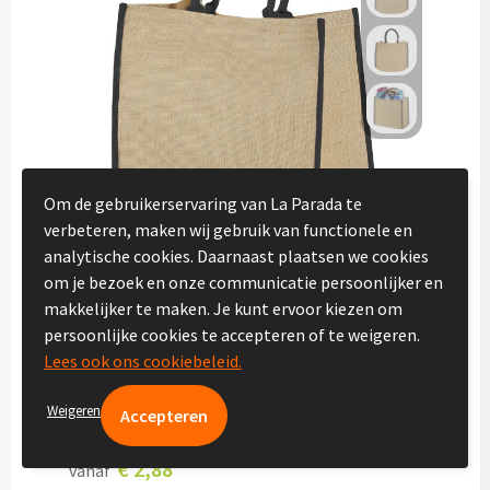
Vakantie, Recreatie & Spellen
Zomer & Strand
Zonnebrillen bedrukken
Strandballen bedrukken
Om de gebruikerservaring van La Parada te
verbeteren, maken wij gebruik van functionele en
analytische cookies. Daarnaast plaatsen we cookies
Handwaaiers bedrukken
om je bezoek en onze communicatie persoonlijker en
21-3609
makkelijker te maken. Je kunt ervoor kiezen om
Strandtassen bedrukken
Harry jute draagtas met gekleurde
persoonlijke cookies te accepteren of te weigeren.
accenten 25L
Lees ook ons cookiebeleid.
Strandmatten bedrukken
Bedrukte levertijd ca. 6 werkdag(en)
Weigeren
Onbedrukte levertijd ca. 2 werkdag(en)
Strandstoelen bedrukken
Jute
€ 2,88
vanaf
Parasols bedrukken