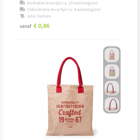
Bedrukte levertijd ca. 10 werkdag(en)
Onbedrukte levertijd ca. 4 werkdag(en)
Audio
Jute/ Katoen
€ 0,86
vanaf
Bluetooth oordopjes bedrukken
Bedrade audio oordopjes bedrukken
Bluetooth hoofdtelefoons bedrukken
Bedrade hoofdtelefoons bedrukken
Bluetooth speakers bedrukken
Waterbestendige speakers bedrukken
Multifunctionele speakers bedrukken
Oplaadkabels & Accessoires