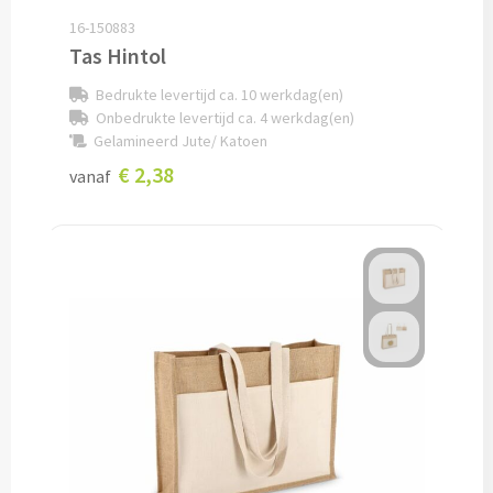
16-150883
Veiligheidshesjes bedrukken
Tas Hintol
Veiligheidshesjes kinderen bedrukken
Bedrukte levertijd ca. 10 werkdag(en)
Onbedrukte levertijd ca. 4 werkdag(en)
Alle auto artikelen
Gelamineerd Jute/ Katoen
€ 2,38
vanaf
Fiets artikelen
Zadelhoesjes bedrukken
Fietslampjes bedrukken
Fietsbellen bedrukken
Fietstassen bedrukken
Lampjes & Reflectoren bedrukken