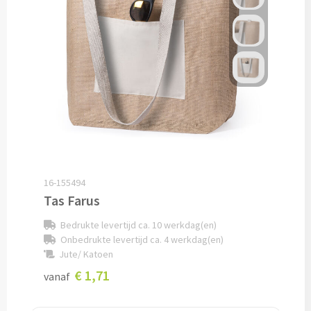
Overig
Find Me artikelen bedrukken
Weerstations & Thermometers bedrukken
USB sticks bedrukken
USB creditcard bedrukken
16-155494
USB hout, bamboe & karton bedrukken
Tas Farus
Alle gadgets
Bedrukte levertijd ca. 10 werkdag(en)
Onbedrukte levertijd ca. 4 werkdag(en)
Jute/ Katoen
Reizen & Onderweg
€ 1,71
vanaf
Reisartikelen