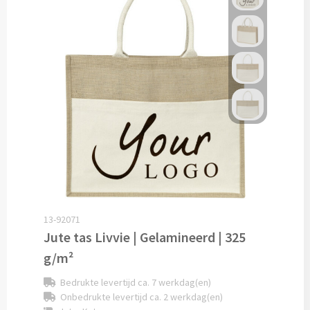
Pepernoten & Strooigoed
Schrijfwaren & Kantoorartikelen
Pennen
Balpennen bedrukken
Houten balpennen bedrukken
Touchpennen bedrukken
13-92071
Jute tas Livvie | Gelamineerd | 325
Luxe pennen bedrukken
g/m²
Alle schrijfwaren & pennen
Bedrukte levertijd ca. 7 werkdag(en)
Onbedrukte levertijd ca. 2 werkdag(en)
Overige schrijfwaren