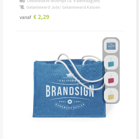
Onbedrukte levertijd ca. 4 werkdag(en)
Gelamineerd Jute/ Gelamineerd Katoen
Alle reisartikelen
€ 2,29
vanaf
Auto artikelen
Auto telefoonhouders bedrukken
Reisbekers & Thermobekers bedrukken
Auto organizers bedrukken
Veiligheidshamersbedrukken
IJskrabbers bedrukken
Parkeerschijven bedrukken
Auto zonneschermen bedrukken