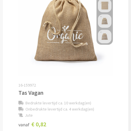
Baby kleding
Rompertjes bedrukken
Babycapes bedrukken
Slabbetjes bedrukken
Kleding accessoires
Schoenenpoetssets bedrukken
16-159972
Tas Vagan
Sneakers bedrukken
Bedrukte levertijd ca. 10 werkdag(en)
Kledingtassen bedrukken
Onbedrukte levertijd ca. 4 werkdag(en)
Jute
€ 0,82
Schoenentassen bedrukken
vanaf