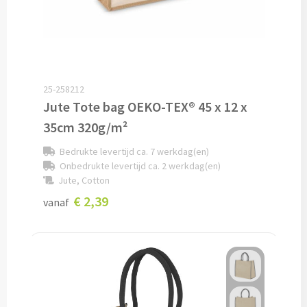
Alle fiets artikelen
Custom made
Custom made bagageriemen & bagagelabels
25-258212
Jute Tote bag OEKO-TEX® 45 x 12 x
Custom made auto zonneschermen
35cm 320g/m²
Custom made zadelhoesjes
Bedrukte levertijd ca. 7 werkdag(en)
Onbedrukte levertijd ca. 2 werkdag(en)
Jute, Cotton
Geld & Bankpasjes
€ 2,39
vanaf
Pashouders bedrukken
Portemonnees's bedrukken
Reisetui's & Reisportefeuilles bedrukken