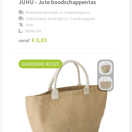
JUHU - Jute boodschappentas
Bedrukte levertijd ca. 4 werkdag(en)
Cocktailsets bedrukken
Onbedrukte levertijd ca. 2 werkdag(en)
Jute
Heupflesjes bedrukken
38X40 CM
€ 0,83
vanaf
Proteine shakers bedrukken
IJsblokjes bedrukken
DUURZAME KEUZE
Rietjes bedrukken
Alle drinkwaren
Custom made
Custom made drinkflessen
Custom made IZY Bottles