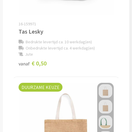
Caps bedrukken
16-159971
Zonnehoedjes bedrukken
Tas Lesky
Zonnekleppen bedrukken
Bedrukte levertijd ca. 10 werkdag(en)
Onbedrukte levertijd ca. 4 werkdag(en)
Jute
Hoedenbanden bedrukken
€ 0,50
vanaf
Custom made
Custom made kleding
DUURZAME KEUZE
Custom made caps
Custom made zonnehoedjes
Custom made bandana's