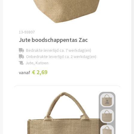
Lunch
Lunchboxen bedrukken
13-93807
Jute boodschappentas Zac
Lunchbekers bedrukken
Bedrukte levertijd ca. 7 werkdag(en)
Voedselcontainers bedrukken
Onbedrukte levertijd ca. 2 werkdag(en)
Jute, Katoen
Saladeboxen bedrukken
€ 2,69
vanaf
Snoep
Pepermunt bedrukken
Snoeppotten bedrukken
Snoepblikken bedrukken