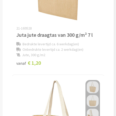
Custom made schrijfblokken
Custom made memoblaadjes
21-169528
Custom made muismatten
Juta jute draagtas van 300 g/m² 7 l
Bedrukte levertijd ca. 6 werkdag(en)
Kantoor artikelen
Onbedrukte levertijd ca. 2 werkdag(en)
Jute, 300 g/m2
Agenda's bedrukken
€ 1,20
vanaf
Bureau onderleggers bedrukken
Bureaulampen bedrukken
Linialen bedrukken
Muismatten bedrukken