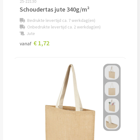
25-22130
Schoudertas jute 340g/m²
Documentmappen bedrukken
Bedrukte levertijd ca. 7 werkdag(en)
Klemborden bedrukken
Onbedrukte levertijd ca. 2 werkdag(en)
Jute
Memo's
€ 1,72
vanaf
Memoblaadjes bedrukken
Memo boekjes bedrukken
Memo sets bedrukken
Kubusblokken bedrukken
Custom made
Custom made notitieboekjes