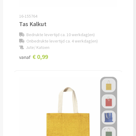
Oplaadkabels bedrukken
16-155764
Tas Kalkut
Telefoonhouders bedrukken
Bedrukte levertijd ca. 10 werkdag(en)
Telefoonhoesjes bedrukken
Onbedrukte levertijd ca. 4 werkdag(en)
Jute/ Katoen
USB-hubs bedrukken
€ 0,99
vanaf
Computermuizen bedrukken
Laserpointers bedrukken
Overige computer accessoires
Smartwatches & Klokken
Smartwatches bedrukken