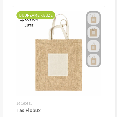
Technologie
DUURZAME KEUZE
Opladers
Powerbanks bedrukken
Draadloze powerbanks bedrukken
Draadloze opladers bedrukken
Solar powerbanks bedrukken
USB oplaadstekkers bedrukken
Reisladers & Reisstekkers bedrukken
16-160381
Tas Flobux
USB autoladers