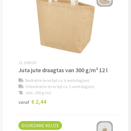
Papier- & Memohouders bedrukken
Pen etui's bedrukken
Pennenhouders bedrukken
Overige bureau artikelen
21-169529
Juta jute draagtas van 300 g/m² 12 l
Paraplu's & Poncho's
Bedrukte levertijd ca. 6 werkdag(en)
Paraplu's
Onbedrukte levertijd ca. 2 werkdag(en)
Jute, 300 g/m2
Handmatige paraplu's bedrukken
€ 2,44
vanaf
Automatische paraplu's bedrukken
DUURZAME KEUZE
Stormparaplu's bedrukken