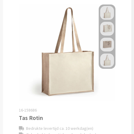
Bagageriemen bedrukken
Bagagelabels bedrukken
Koffersloten bedrukken
Bagageweegschalen bedrukken
Reissetjes bedrukken
Reisstekkers & Reisladers bedrukken
Nekkussentjes & Zitkussens bedrukken
16-158686
Oogmaskers bedrukken
Tas Rotin
Bedrukte levertijd ca. 10 werkdag(en)
Paspoorthouders bedrukken