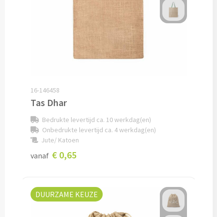
Custom made sokken
Custom made mutsen & sjaals
Mutsen, Sjaals & Handschoenen
Mutsen bedrukken
16-146458
Tas Dhar
Sjaals bedrukken
Bedrukte levertijd ca. 10 werkdag(en)
Onbedrukte levertijd ca. 4 werkdag(en)
Colsjaals bedrukken
Jute/ Katoen
€ 0,65
vanaf
Bandana's & Hoofdbanden bedrukken
Wintersets bedrukken
DUURZAME KEUZE
Handschoenen bedrukken