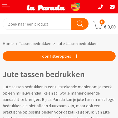
Terug
Terug
Terug
Terug
Terug
Terug
Eten & Drinkwaren
Tassen
Tassen
Autobedrijven
Natuurlijke materialen
Back to School
0
€ 0,00
Bouw
Beurzen
Eten & Drinkwaren
Boodshappentassen
Tassen
Natuurlijke materialen
Home
Tassen bedrukken
Jute tassen bedrukken
Festivals
Brievenbusgeschenken
Boodschappentassen bedrukken
Custom made shoppers
Avira
Acaciahout
Toon filteropties
Gadget liefhebbers
Dag van de Zorg
Jute tassen bedrukken
Custom made papieren tasjes
Black+Blum
Bamboe
Eindejaar
Horeca
Katoenen tassen bedrukken
Custom made strandtassen & drybags
BOSKA
Fairtrade katoen
Jute tassen bedrukken
Goodiebags
Kinderopvang
Opvouwbare tassen bedrukken
Custom made rugtassen
CamelBak
FSC hout
Jute tassen bedrukken is een uitstekende manier om je merk
op een milieuvriendelijke en stijlvolle manier onder de
Herfst
Kookliefhebbers
Papieren tassen bedrukken
Custom made koeltassen
IZY Bottles
FSC papier
aandacht te brengen. Bij La Parada kun je jute tassen met logo
bedrukken die niet alleen duurzaam zijn, maar ook een
Makelaardij
Boodschappenmandjes bedrukken
Custom made (reis)toilettasjes & heuptasjes
Mepal
Glas
praktische oplossing bieden voor dagelijks gebruik. Van jute
Kerst