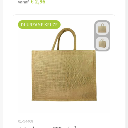
€ 2,96
vanaf
Kleding, Caps & Mutsen
DUURZAME KEUZE
Shirts & Hoodies
T-shirts bedrukken
Polo shirts bedrukken
Hoodies bedrukken
Alle textiel artikelen
Bodywarmers & Jassen
Bodywarmers bedrukken
01-94408