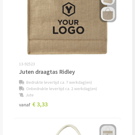
Snoep bedrukken
Lollies bedrukken
Chocolade & Bonbons bedrukken
Kauwgom bedrukken
13-92523
Alle snoep artikelen
Juten draagtas Ridley
Bedrukte levertijd ca. 7 werkdag(en)
Koeken & Chips
Onbedrukte levertijd ca. 2 werkdag(en)
Jute
Koekjes bedrukken
€ 3,33
vanaf
Brievenbus taarten
Chips & Nootjes bedrukken