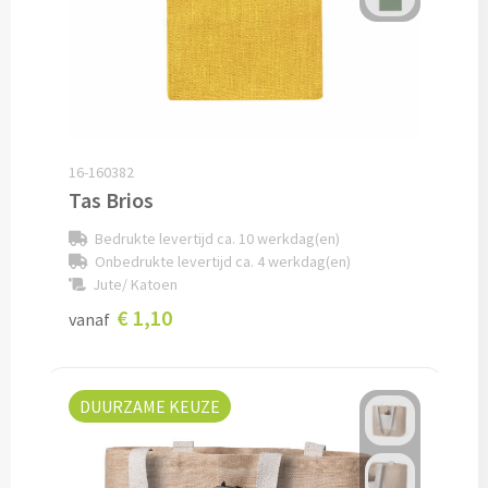
Verpleegster horloges bedrukken
Bureauklokken bedrukken
Wekkers bedrukken
16-160382
Wandklokken bedrukken
Tas Brios
Bedrukte levertijd ca. 10 werkdag(en)
Custom made
Onbedrukte levertijd ca. 4 werkdag(en)
Jute/ Katoen
Custom made opladers & oplaadkabels
€ 1,10
vanaf
Custom made telefoon accessoires
Custom made webcam covers
DUURZAME KEUZE
Custom made USB sticks