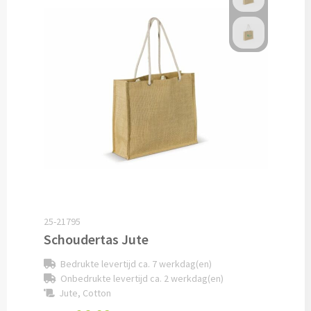
Opvouwbare paraplu's bedrukken
Golfparaplu's bedrukken
Kinderparaplu's bedrukken
Poncho's & Regenjassen
Poncho's bedrukken
Regenjassen bedrukken
25-21795
Custom made
Schoudertas Jute
Bedrukte levertijd ca. 7 werkdag(en)
Custom made paraplu's
Onbedrukte levertijd ca. 2 werkdag(en)
Jute, Cotton
Custom made poncho's