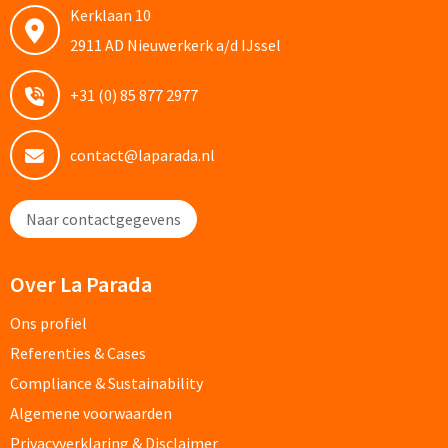
Thermosflessen bedrukken
Kerklaan 10
Custom made knuffels
2911 AD Nieuwerkerk a/d IJssel
Sportflessen & Bidons bedrukken
Custom made (bad)slippers
+31 (0) 85 877 2977
Opvouwbare drinkflessen bedrukken
Custom made opblaas artikelen
contact@laparada.nl
Waterflesjes bedrukken
Custom made voetballen & frisbees
Mokken & Bekers
Naar contactgegevens
Custom made auto zonneschermen
Reis- & Thermosbekers bedrukken
Over La Parada
Mokken & Kopjes bedrukken
Offerte + Visual opvragen
Ons profiel
Bekers bedrukken
Referenties & Cases
Offerte + Visual opvragen
Compliance & Sustainability
Drinkglazen & Karaffen
Vraag
hier
vrijblijvend je offerte + digitale visual op
Algemene voorwaarden
Privacyverklaring & Disclaimer