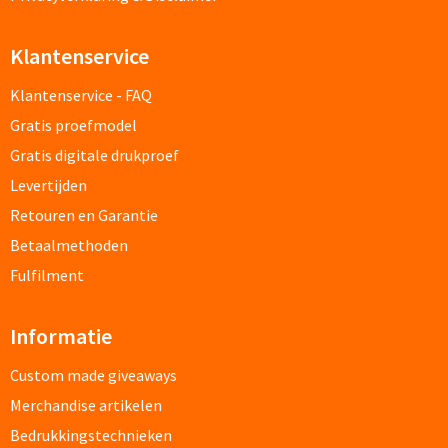
Drinkglazen & Theeglazen bedrukken
Dubbelwandige glazen bedrukken
Klantenservice
Klantenservice - FAQ
Wijn- & Champagneglazen bedrukken
Gratis proefmodel
Bierglazen bedrukken
Gratis digitale drukproef
Levertijden
Wijnkaraffen bedrukken
Retouren en Garantie
Betaalmethoden
Waterkaraffen bedrukken
Fulfilment
Alle glazen
Informatie
Overige drinkwaren
Custom made giveaways
Wijngeschenken bedrukken
Merchandise artikelen
Bedrukkingstechnieken
Drinksets bedrukken