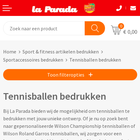
Terug
Terug
Terug
Terug
Terug
Terug
Eten & Drinkwaren
Tassen
Tassen
Autobedrijven
Natuurlijke materialen
Back to School
0
€ 0,00
Bouw
Beurzen
Eten & Drinkwaren
Boodshappentassen
Tassen
Natuurlijke materialen
Home
Sport & fitness artikelen bedrukken
Festivals
Brievenbusgeschenken
Boodschappentassen bedrukken
Custom made shoppers
Avira
Acaciahout
Sportaccessoires bedrukken
Tennisballen bedrukken
Gadget liefhebbers
Dag van de Zorg
Jute tassen bedrukken
Custom made papieren tasjes
Black+Blum
Bamboe
Toon filteropties
Eindejaar
Horeca
Katoenen tassen bedrukken
Custom made strandtassen & drybags
BOSKA
Fairtrade katoen
Tennisballen bedrukken
Goodiebags
Kinderopvang
Opvouwbare tassen bedrukken
Custom made rugtassen
CamelBak
FSC hout
Bij La Parada bieden wij de mogelijkheid om tennisballen te
Herfst
Kookliefhebbers
Papieren tassen bedrukken
Custom made koeltassen
IZY Bottles
FSC papier
bedrukken met jouw unieke ontwerp. Of je nu op zoek bent
naar gepersonaliseerde Wilson Championship tennisballen of
Makelaardij
Boodschappenmandjes bedrukken
Custom made (reis)toilettasjes & heuptasjes
Mepal
Glas
Wilson Roland Garros tennisballen, wij zorgen voor een
Kerst