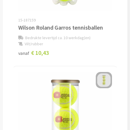
Drinkglazen & Theeglazen bedrukken
Dubbelwandige glazen bedrukken
15-187159
Wilson Roland Garros tennisballen
Wijn- & Champagneglazen bedrukken
Bedrukte levertijd ca. 10 werkdag(en)
Bierglazen bedrukken
Vilt/rubber
€ 10,43
vanaf
Wijnkaraffen bedrukken
Waterkaraffen bedrukken
Alle glazen
Overige drinkwaren
Wijngeschenken bedrukken
Drinksets bedrukken