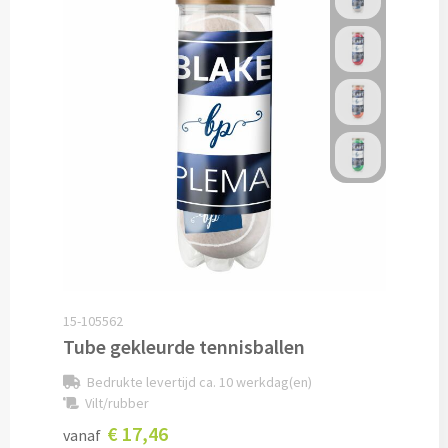
Snoep bedrukken
Lollies bedrukken
Chocolade & Bonbons bedrukken
Kauwgom bedrukken
Alle snoep artikelen
Koeken & Chips
15-105562
Koekjes bedrukken
Tube gekleurde tennisballen
Brievenbus taarten
Bedrukte levertijd ca. 10 werkdag(en)
Vilt/rubber
Chips & Nootjes bedrukken
€ 17,46
vanaf