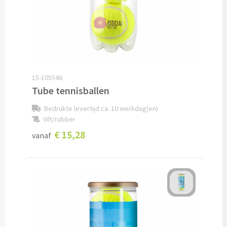
Cocktailsets bedrukken
Heupflesjes bedrukken
Proteine shakers bedrukken
15-105546
Tube tennisballen
IJsblokjes bedrukken
Bedrukte levertijd ca. 10 werkdag(en)
Vilt/rubber
Rietjes bedrukken
€ 15,28
vanaf
Alle drinkwaren
Custom made
Custom made drinkflessen
Custom made IZY Bottles