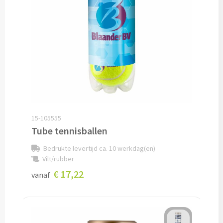
Lunch
Lunchboxen bedrukken
Lunchbekers bedrukken
Voedselcontainers bedrukken
Saladeboxen bedrukken
15-105555
Tube tennisballen
Snoep
Bedrukte levertijd ca. 10 werkdag(en)
Vilt/rubber
Pepermunt bedrukken
€ 17,22
vanaf
Snoeppotten bedrukken
Snoepblikken bedrukken