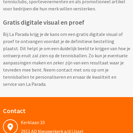
tennisclubs, sportevenementen en als promotioneel artikel
voor bedrijven die hun merk willen versterken.
Documentmappen bedrukken
Gratis digitale visual en proef
Klemborden bedrukken
Bij La Parada krijg je de kans om een gratis digitale visual of
Memo's
proef te ontvangen voordat je de definitieve bestelling
plaatst. Dit helpt je om een duidelijk beeld te krijgen van hoe je
Memoblaadjes bedrukken
ontwerp eruit zal zien op de tennisballen. Zo kun je eventuele
aanpassingen maken en zeker zijn van een resultaat waar je
Memo boekjes bedrukken
tevreden mee bent. Neem contact met ons op om je
tennisballen te personaliseren en ervaar de kwaliteit en
Memo sets bedrukken
service van La Parada.
Kubusblokken bedrukken
Contact
Custom made
Kerklaan 10
Custom made notitieboekjes
2911 AD Nieuwerkerk a/d IJssel