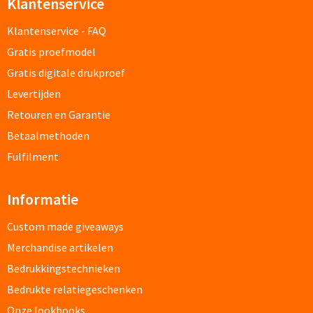
Klantenservice
Papier- & Memohouders bedrukken
Klantenservice - FAQ
Pen etui's bedrukken
Gratis proefmodel
Gratis digitale drukproef
Pennenhouders bedrukken
Levertijden
Retouren en Garantie
Overige bureau artikelen
Betaalmethoden
Fulfilment
Paraplu's & Poncho's
Informatie
Paraplu's
Custom made giveaways
Handmatige paraplu's bedrukken
Merchandise artikelen
Bedrukkingstechnieken
Automatische paraplu's bedrukken
Bedrukte relatiegeschenken
Stormparaplu's bedrukken
Onze lookbooks