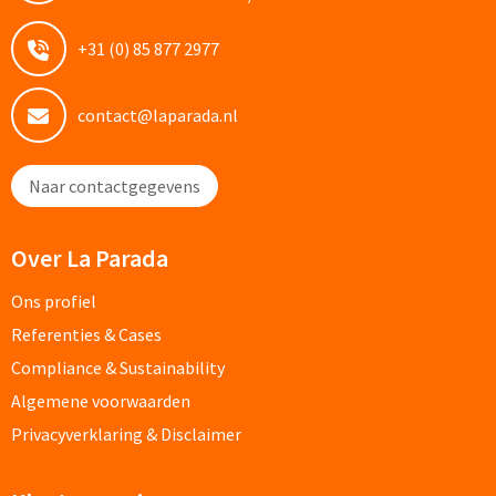
Custom made schrijfblokken
+31 (0) 85 877 2977
Custom made memoblaadjes
contact@laparada.nl
Custom made muismatten
Naar contactgegevens
Kantoor artikelen
Agenda's bedrukken
Over La Parada
Ons profiel
Bureau onderleggers bedrukken
Referenties & Cases
Bureaulampen bedrukken
Compliance & Sustainability
Algemene voorwaarden
Linialen bedrukken
Privacyverklaring & Disclaimer
Muismatten bedrukken