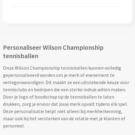
Pepernoten & Strooigoed
Schrijfwaren & Kantoorartikelen
Pennen
Personaliseer Wilson Championship
tennisballen
Balpennen bedrukken
Onze Wilson Championship tennisballen kunnen volledig
Houten balpennen bedrukken
gepersonaliseerd worden om je merk of evenement te
vertegenwoordigen. Dit maakt ze een uitstekende keuze voor
Touchpennen bedrukken
tennisclubs en bedrijven die een sterke indruk willen maken.
Door je logo of boodschap op de tennisballen te laten
Luxe pennen bedrukken
drukken, zorg je ervoor dat jouw merk opvalt tijdens elk spel.
Deze personalisatie helpt niet alleen bij merkherkenning,
Alle schrijfwaren & pennen
maar ook bij het versterken van de relatie met je klanten of
personeel.
Overige schrijfwaren