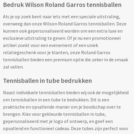
Bedruk Wilson Roland Garros tennisballen
Potloden bedrukken
Als je op zoek bent naar iets met een speciale uitstraling,
overweeg dan onze Wilson Roland Garros tennisballen. Deze
Markeerstiften bedrukken
kunnen ook gepersonaliseerd worden om een extra luxe en
exclusieve uitstraling te geven. Of je nu een promotioneel
Kinderschrijfwaren bedrukken
artikel zoekt voor een evenement of een uniek
relatiegeschenk voor je klanten, onze Roland Garros
Stoepkrijt bedrukken
tennisballen bieden een premium optie die zeker in de smaak
zal vallen.
Waskrijtjes bedrukken
Tennisballen in tube bedrukken
Notitieboekjes & Schrijfmappen
Naast individuele tennisballen bieden wij ook de mogelijkheid
om tennisballen in een tube te bedrukken. Dit is een
Notitieboekjes bedrukken
praktische en opvallende manier om je boodschap over te
brengen. Kies voor gekleurde tennisballen in tube,
Notitieblokken bedrukken
gepersonaliseerd met je logo of ontwerp, en geef een
opvallend en functioneel cadeau. Deze tubes zijn perfect voor
Schrijfmappen bedrukken