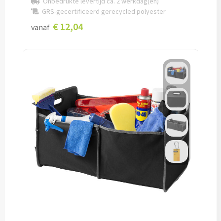
Onbedrukte levertijd ca. 2 werkdag(en)
GRS-gecertificeerd gerecycled polyester
Documentmappen bedrukken
€ 12,04
vanaf
Klemborden bedrukken
Memo's
Memoblaadjes bedrukken
Memo boekjes bedrukken
Memo sets bedrukken
Kubusblokken bedrukken
Custom made
Custom made notitieboekjes