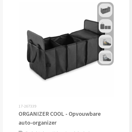
Cocktailsets bedrukken
Heupflesjes bedrukken
Proteine shakers bedrukken
IJsblokjes bedrukken
Rietjes bedrukken
Alle drinkwaren
Custom made
17-267339
ORGANIZER COOL - Opvouwbare
Custom made drinkflessen
auto-organizer
Custom made IZY Bottles