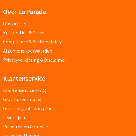
Fleece jassen bedrukken
Over La Parada
Softshell jassen bedrukken
Ons profiel
Jassen bedrukken
Referenties & Cases
Compliance & Sustainability
Sportkleding
Algemene voorwaarden
Privacyverklaring & Disclaimer
Sport T-shirts bedrukken
Sportshorts bedrukken
Klantenservice
Klantenservice - FAQ
Training- & Joggingbroeken bedrukken
Gratis proefmodel
Golfkleding bedrukken
Gratis digitale drukproef
Levertijden
Alle sportkleding
Retouren en Garantie
Caps & Zonnehoedjes
Betaalmethoden