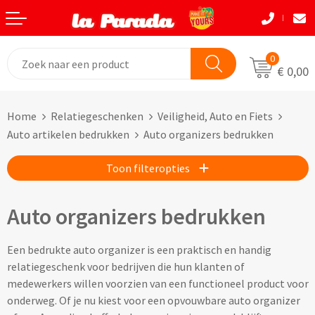
Terug
Terug
Terug
Terug
Terug
Terug
Eten & Drinkwaren
Tassen
Tassen
Autobedrijven
Natuurlijke materialen
Back to School
0
€ 0,00
Bouw
Beurzen
Eten & Drinkwaren
Boodshappentassen
Tassen
Natuurlijke materialen
Home
Relatiegeschenken
Veiligheid, Auto en Fiets
Festivals
Brievenbusgeschenken
Boodschappentassen bedrukken
Custom made shoppers
Avira
Acaciahout
Auto artikelen bedrukken
Auto organizers bedrukken
Gadget liefhebbers
Dag van de Zorg
Jute tassen bedrukken
Custom made papieren tasjes
Black+Blum
Bamboe
Toon filteropties
Eindejaar
Horeca
Katoenen tassen bedrukken
Custom made strandtassen & drybags
BOSKA
Fairtrade katoen
Auto organizers bedrukken
Goodiebags
Kinderopvang
Opvouwbare tassen bedrukken
Custom made rugtassen
CamelBak
FSC hout
Een bedrukte auto organizer is een praktisch en handig
Herfst
Kookliefhebbers
Papieren tassen bedrukken
Custom made koeltassen
IZY Bottles
FSC papier
relatiegeschenk voor bedrijven die hun klanten of
medewerkers willen voorzien van een functioneel product voor
Makelaardij
Boodschappenmandjes bedrukken
Custom made (reis)toilettasjes & heuptasjes
Mepal
Glas
onderweg. Of je nu kiest voor een opvouwbare auto organizer
Kerst