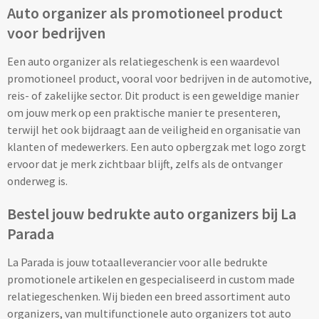
Auto organizer als promotioneel product
Opvouwbare paraplu's bedrukken
voor bedrijven
Een auto organizer als relatiegeschenk is een waardevol
Golfparaplu's bedrukken
promotioneel product, vooral voor bedrijven in de automotive,
reis- of zakelijke sector. Dit product is een geweldige manier
Kinderparaplu's bedrukken
om jouw merk op een praktische manier te presenteren,
terwijl het ook bijdraagt aan de veiligheid en organisatie van
Poncho's & Regenjassen
klanten of medewerkers. Een auto opbergzak met logo zorgt
ervoor dat je merk zichtbaar blijft, zelfs als de ontvanger
Poncho's bedrukken
onderweg is.
Regenjassen bedrukken
Bestel jouw bedrukte auto organizers bij La
Parada
Custom made
La Parada is jouw totaalleverancier voor alle bedrukte
Custom made paraplu's
promotionele artikelen en gespecialiseerd in custom made
relatiegeschenken. Wij bieden een breed assortiment auto
Custom made poncho's
organizers, van multifunctionele auto organizers tot auto