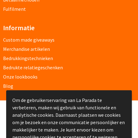
Fulfilment
Caps bedrukken
Informatie
Zonnehoedjes bedrukken
Custom made giveaways
Zonnekleppen bedrukken
Merchandise artikelen
Bedrukkingstechnieken
Hoedenbanden bedrukken
Bedrukte relatiegeschenken
Custom made
Onze lookbooks
Blog
Custom made kleding
Om de gebruikerservaring van La Parada te
Custom made caps
verbeteren, maken wij gebruik van functionele en
© Copyright La Parada 2008-2026
analytische cookies. Daarnaast plaatsen we cookies
Custom made zonnehoedjes
om je bezoek en onze communicatie persoonlijker en
makkelijker te maken. Je kunt ervoor kiezen om
Custom made bandana's
persoonlijke cookies te accepteren of te weigeren.