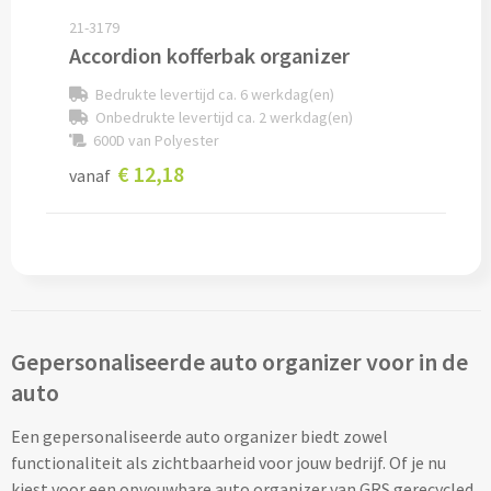
21-3179
Custom made schrijfblokken
Accordion kofferbak organizer
Custom made memoblaadjes
Bedrukte levertijd ca. 6 werkdag(en)
Onbedrukte levertijd ca. 2 werkdag(en)
Custom made muismatten
600D van Polyester
€ 12,18
vanaf
Kantoor artikelen
Agenda's bedrukken
Bureau onderleggers bedrukken
Bureaulampen bedrukken
Gepersonaliseerde auto organizer voor in de
auto
Linialen bedrukken
Een gepersonaliseerde auto organizer biedt zowel
Muismatten bedrukken
functionaliteit als zichtbaarheid voor jouw bedrijf. Of je nu
kiest voor een opvouwbare auto organizer van GRS gerecycled