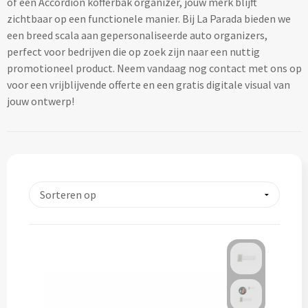
of een Accordion kofferbak organizer, jouw merk blijft
Lifestyle
Ocean Bottle
Hennep
Reistassen & Trolleys
zichtbaar op een functionele manier. Bij La Parada bieden we
Kerst geschenken
Handdoeken & Strandlakens
een breed scala aan gepersonaliseerde auto organizers,
Natuurliefhebbers
Reistassen bedrukken
Stanley
Jute
perfect voor bedrijven die op zoek zijn naar een nuttig
Adventskalenders
Handdoeken & Strandlakens
promotioneel product. Neem vandaag nog contact met ons op
Onderwijs
Duffeltassen bedrukken
Keramiek
voor een vrijblijvende offerte en een gratis digitale visual van
Kerstmokken & drinkflessen
Textiel
Custom made handdoeken & strandlakens
jouw ontwerp!
Personeel & Onboarding
Trolleys bedrukken
Kurk
Kerstknuffels
Textiel
Schoonheidssalons
Organisch katoen
Zakelijke tassen
Give-Aways
Kersttruien
Elevate
Sport & Fitness
Laptop & Tablet tassen bedrukken
Steenpapier
Give-Aways
Kerstmutsen
Iqoniq
Tandartsen
Laptop & Tablet hoezen bedrukken
Custom made sleutelhangers
Kerstkaarsen
Gerecyclede materialen
Toerisme
Laptop rugzakken bedrukken
Home & Living
Custom made zadelhoesjes
Kerstsokken
Gerecyclede materialen
Transport
Documenttassen bedrukken
Custom made medailles
Home & Living
Kerstgadgets
Gerecycled aluminium