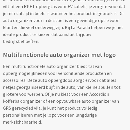
Papier- & Memohouders bedrukken
vilt of een RPET opbergtas voor EV kabels, je zorgt ervoor dat
je merk altijd in beeld is wanneer het product in gebruik is. De
auto organizer voor in de stoel is een geweldige optie voor
Pen etui's bedrukken
klanten die veel onderweg zijn. Bij La Parada helpen we je het
ideale product te kiezen dat aansluit bij jouw
Pennenhouders bedrukken
bedrijfsbehoeften.
Overige bureau artikelen
Multifunctionele auto organizer met logo
Een multifunctionele auto organizer biedt tal van
Paraplu's & Poncho's
opbergmogelijkheden voor verschillende producten en
accessoires. Deze auto opbergdoos zorgt ervoor dat alles
Paraplu's
netjes georganiseerd blijft in de auto, van kleine spullen tot
grotere voorwerpen. Of je nu kiest voor een Accordion
Handmatige paraplu's bedrukken
kofferbak organizer of een opvouwbare auto organizer van
GRS gerecycled vilt, je kunt het product volledig
Automatische paraplu's bedrukken
personaliseren met je logo voor een langdurige
merkzichtbaarheid.
Stormparaplu's bedrukken