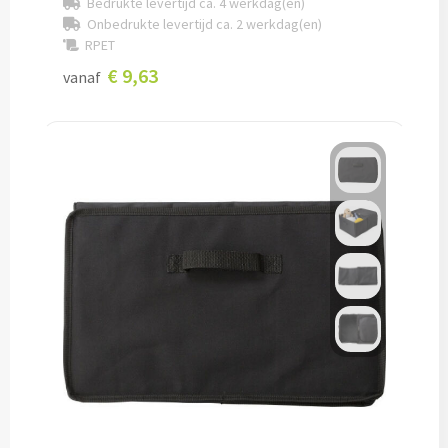
Bedrukte levertijd ca. 4 werkdag(en)
Onbedrukte levertijd ca. 2 werkdag(en)
Lunch
RPET
€ 9,63
vanaf
Lunchboxen bedrukken
Lunchbekers bedrukken
Voedselcontainers bedrukken
Saladeboxen bedrukken
Snoep
Pepermunt bedrukken
Snoeppotten bedrukken
Snoepblikken bedrukken