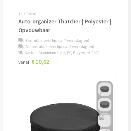
Snoep bedrukken
13-173630
Auto-organizer Thatcher | Polyester |
Lollies bedrukken
Opvouwbaar
Chocolade & Bonbons bedrukken
Bedrukte levertijd ca. 7 werkdag(en)
Onbedrukte levertijd ca. 2 werkdag(en)
Kauwgom bedrukken
Karton, Aluminium folie, PP, Polyester 210D
€ 10,62
vanaf
Alle snoep artikelen
Koeken & Chips
Koekjes bedrukken
Brievenbus taarten
Chips & Nootjes bedrukken