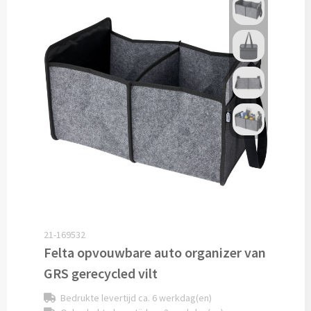
Potloden bedrukken
Markeerstiften bedrukken
Kinderschrijfwaren bedrukken
Stoepkrijt bedrukken
Waskrijtjes bedrukken
Notitieboekjes & Schrijfmappen
Notitieboekjes bedrukken
21-169532
Felta opvouwbare auto organizer van
Notitieblokken bedrukken
GRS gerecycled vilt
Bedrukte levertijd ca. 6 werkdag(en)
Schrijfmappen bedrukken