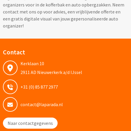
organizers voor in de kofferbak en auto opbergzakken. Neem
contact met ons op voor advies, een vrijblijvende offerte en
Kleding, Caps & Mutsen
een gratis digitale visual van jouw gepersonaliseerde auto
organizer!
Shirts & Hoodies
T-shirts bedrukken
Contact
Polo shirts bedrukken
Kerklaan 10
2911 AD Nieuwerkerk a/d IJssel
Hoodies bedrukken
+31 (0) 85 877 2977
Alle textiel artikelen
Bodywarmers & Jassen
contact@laparada.nl
Bodywarmers bedrukken
Naar contactgegevens