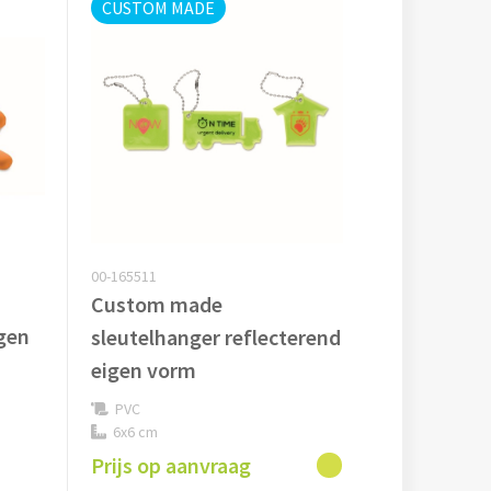
CUSTOM MADE
00-165511
Custom made
igen
sleutelhanger reflecterend
eigen vorm
PVC
6x6 cm
Prijs op aanvraag