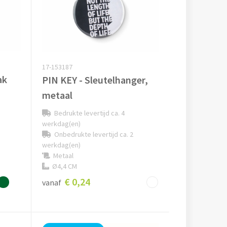
17-153187
ak
PIN KEY - Sleutelhanger,
metaal
Bedrukte levertijd ca. 4
werkdag(en)
Onbedrukte levertijd ca. 2
werkdag(en)
Metaal
Ø4,4 CM
€ 0,24
vanaf