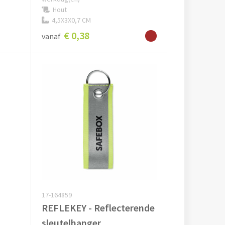
Hout
4,5X3X0,7 CM
€ 0,38
vanaf
17-164859
REFLEKEY - Reflecterende
sleutelhanger