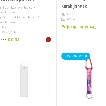
karabijnhaak
Bedrukte levertijd ca. 4
erkdag(en)
RPET
Onbedrukte levertijd ca. 2
9x2 cm
erkdag(en)
Prijs op aanvraag
Hout
Ø4X0,7 CM
€ 0,38
anaf
CUSTOM MADE