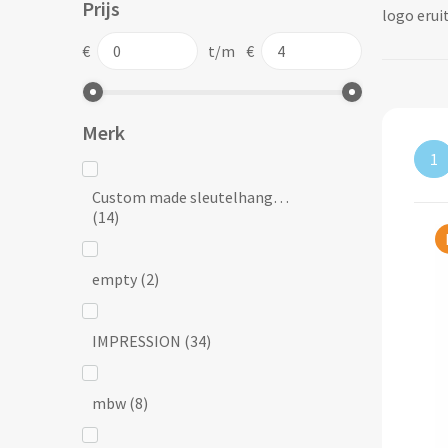
Prijs
logo erui
€
t/m
€
Merk
1
Custom made sleutelhangers
(14)
empty
(2)
IMPRESSION
(34)
mbw
(8)