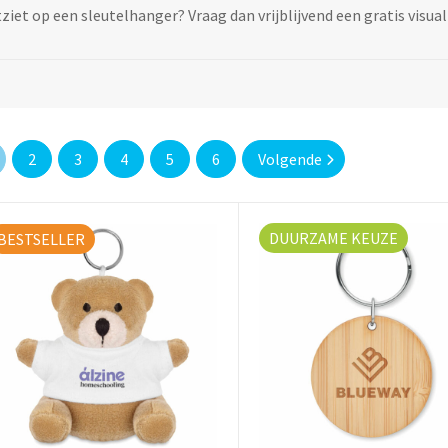
tziet op een sleutelhanger? Vraag dan vrijblijvend een gratis visua
2
3
4
5
6
Volgende
DUURZAME KEUZE
BESTSELLER