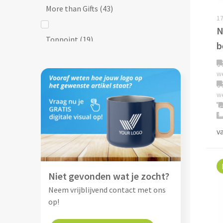
More than Gifts
(43)
17
N
Toppoint
(19)
b
Vinga
(1)
w
w
XD Collection
(6)
v
Niet gevonden wat je zocht?
Neem vrijblijvend contact met ons
op!