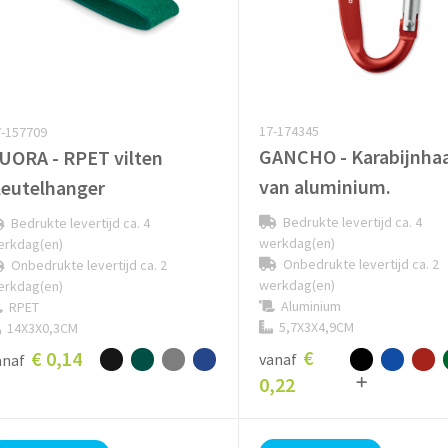
17-174345
-157709
GANCHO - Karabijnha
UORA - RPET vilten
van aluminium.
leutelhanger
Bedrukte levertijd ca. 4
Bedrukte levertijd ca. 4
werkdag(en)
erkdag(en)
Onbedrukte levertijd ca. 2
Onbedrukte levertijd ca. 2
werkdag(en)
erkdag(en)
Aluminium
RPET
5,7X3X4,9CM
14X3X0,3CM
€
€ 0,14
vanaf
anaf
0,22