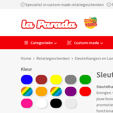
Specialist in custom made relatiegeschenken
P
Categorieën
Custom made
Home
Relatiegeschenken
Sleutelhangers en La
Kleur
Sleu
Sleutelha
brengen. O
jouw bood
promotiea
functional