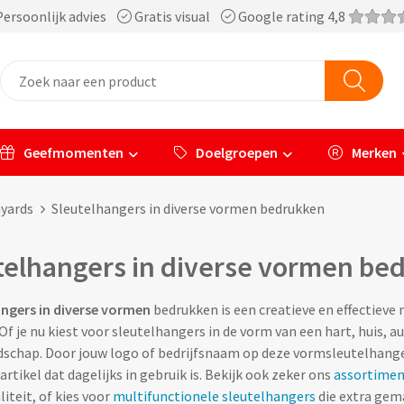
ersoonlijk advies
Gratis visual
Google rating 4,8
Geefmomenten
Doelgroepen
Merken
nyards
Sleutelhangers in diverse vormen bedrukken
telhangers in diverse vormen be
ngers in diverse vormen
bedrukken is een creatieve en effectieve
f je nu kiest voor sleutelhangers in de vorm van een hart, huis, auto
schap. Door jouw logo of bedrijfsnaam op deze vormsleutelhangers
rtikel dat dagelijks in gebruik is. Bekijk ook zeker ons
assortimen
iteit, of kies voor
multifunctionele sleutelhangers
die extra gema