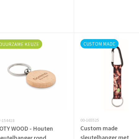
CUSTOM MADE
DUURZAME KEUZE
00-165525
-154418
Custom made
OTY WOOD - Houten
sleutelhanger met
leutelhanger rond