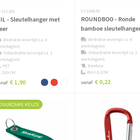
17-164538
-151203
ROUNDBOO - Ronde
IL - Sleutelhanger met
bamboe sleutelhange
eer
Bedrukte levertijd ca. 4
Bedrukte levertijd ca. 4
werkdag(en)
erkdag(en)
Onbedrukte levertijd ca. 2
Onbedrukte levertijd ca. 2
werkdag(en)
erkdag(en)
Bamboe
PET
Ø4 X 0,2CM
5X9 CM
€ 0,22
€ 1,90
vanaf
anaf
DUURZAME KEUZE