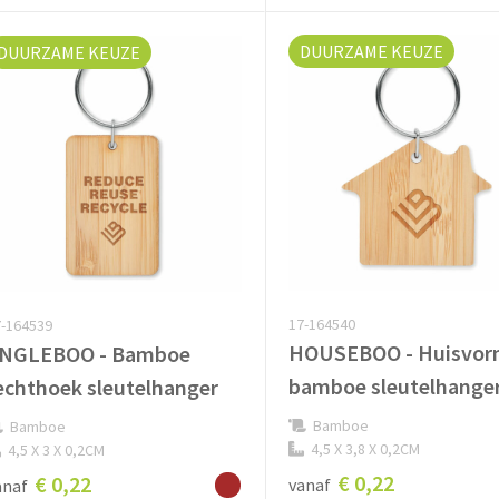
DUURZAME KEUZE
DUURZAME KEUZE
17-164540
-164539
HOUSEBOO - Huisvo
NGLEBOO - Bamboe
bamboe sleutelhange
echthoek sleutelhanger
Bamboe
Bamboe
4,5 X 3,8 X 0,2CM
4,5 X 3 X 0,2CM
€ 0,22
€ 0,22
vanaf
anaf