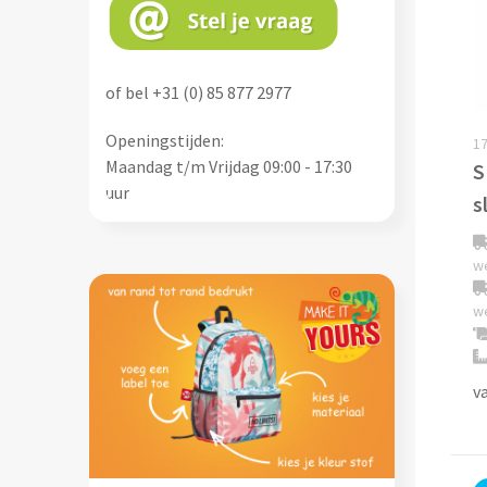
of bel +31 (0) 85 877 2977
Openingstijden:
17
Maandag t/m Vrijdag 09:00 - 17:30
S
uur
s
w
w
v