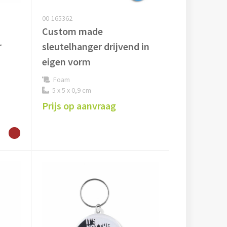
00-165362
Custom made
r
sleutelhanger drijvend in
eigen vorm
Foam
5 x 5 x 0,9 cm
Prijs op aanvraag