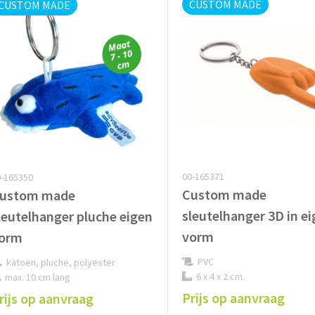
CUSTOM MADE
CUSTOM MADE
00-165371
-165350
Custom made
ustom made
sleutelhanger 3D in e
leutelhanger pluche eigen
vorm
orm
PVC
katoen, pluche, polyester
6 x 4 x 2 cm.
max. 10 cm lang
Prijs op aanvraag
rijs op aanvraag