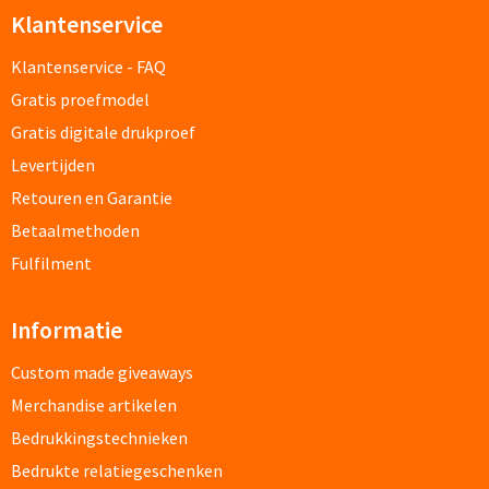
Klantenservice
Pepernoten & Strooigoed
Klantenservice - FAQ
Gratis proefmodel
Schrijfwaren & Kantoorartikelen
Gratis digitale drukproef
Pennen
Levertijden
Retouren en Garantie
Balpennen bedrukken
Betaalmethoden
Fulfilment
Houten balpennen bedrukken
Touchpennen bedrukken
Informatie
Custom made giveaways
Luxe pennen bedrukken
Merchandise artikelen
Alle schrijfwaren & pennen
Bedrukkingstechnieken
Bedrukte relatiegeschenken
Overige schrijfwaren