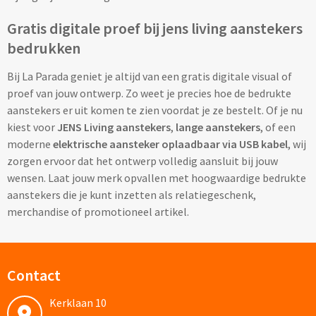
Gratis digitale proef bij jens living aanstekers
Lunch
bedrukken
Lunchboxen bedrukken
Bij La Parada geniet je altijd van een gratis digitale visual of
proef van jouw ontwerp. Zo weet je precies hoe de bedrukte
Lunchbekers bedrukken
aanstekers er uit komen te zien voordat je ze bestelt. Of je nu
kiest voor
JENS Living aanstekers
,
lange aanstekers
, of een
Voedselcontainers bedrukken
moderne
elektrische aansteker oplaadbaar via USB kabel
, wij
zorgen ervoor dat het ontwerp volledig aansluit bij jouw
Saladeboxen bedrukken
wensen. Laat jouw merk opvallen met hoogwaardige bedrukte
aanstekers die je kunt inzetten als relatiegeschenk,
Snoep
merchandise of promotioneel artikel.
Pepermunt bedrukken
Snoeppotten bedrukken
Contact
Snoepblikken bedrukken
Kerklaan 10