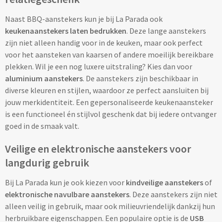
Drinkglazen & Theeglazen bedrukken
Naast BBQ-aanstekers kun je bij La Parada ook
Dubbelwandige glazen bedrukken
keukenaanstekers laten bedrukken
. Deze lange aanstekers
zijn niet alleen handig voor in de keuken, maar ook perfect
Wijn- & Champagneglazen bedrukken
voor het aansteken van kaarsen of andere moeilijk bereikbare
plekken. Wil je een nog luxere uitstraling? Kies dan voor
Bierglazen bedrukken
aluminium aanstekers
. De aanstekers zijn beschikbaar in
diverse kleuren en stijlen, waardoor ze perfect aansluiten bij
Wijnkaraffen bedrukken
jouw merkidentiteit. Een gepersonaliseerde keukenaansteker
is een functioneel én stijlvol geschenk dat bij iedere ontvanger
Waterkaraffen bedrukken
goed in de smaak valt.
Veilige en elektronische aanstekers voor
Alle glazen
langdurig gebruik
Overige drinkwaren
Bij La Parada kun je ook kiezen voor
kindveilige aanstekers
of
elektronische navulbare aanstekers
. Deze aanstekers zijn niet
Wijngeschenken bedrukken
alleen veilig in gebruik, maar ook milieuvriendelijk dankzij hun
herbruikbare eigenschappen. Een populaire optie is de
USB
Drinksets bedrukken