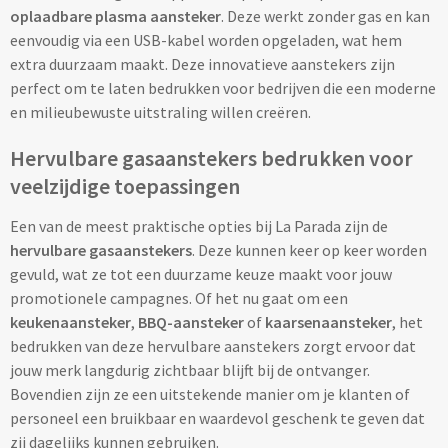
oplaadbare plasma aansteker
. Deze werkt zonder gas en kan
eenvoudig via een USB-kabel worden opgeladen, wat hem
Cocktailsets bedrukken
extra duurzaam maakt. Deze innovatieve aanstekers zijn
perfect om te laten bedrukken voor bedrijven die een moderne
Heupflesjes bedrukken
en milieubewuste uitstraling willen creëren.
Proteine shakers bedrukken
Hervulbare gasaanstekers bedrukken voor
veelzijdige toepassingen
IJsblokjes bedrukken
Een van de meest praktische opties bij La Parada zijn de
Rietjes bedrukken
hervulbare gasaanstekers
. Deze kunnen keer op keer worden
gevuld, wat ze tot een duurzame keuze maakt voor jouw
Alle drinkwaren
promotionele campagnes. Of het nu gaat om een
keukenaansteker
,
BBQ-aansteker
of
kaarsenaansteker
, het
Custom made
bedrukken van deze hervulbare aanstekers zorgt ervoor dat
jouw merk langdurig zichtbaar blijft bij de ontvanger.
Custom made drinkflessen
Bovendien zijn ze een uitstekende manier om je klanten of
personeel een bruikbaar en waardevol geschenk te geven dat
Custom made IZY Bottles
zij dagelijks kunnen gebruiken.