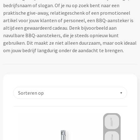
bedrijfsnaam of slogan. Of je nu op zoek bent naar een
Lifestyle
Ocean Bottle
Hennep
Reistassen & Trolleys
praktische give-away, relatiegeschenk of een promotioneel
Kerst geschenken
Handdoeken & Strandlakens
artikel voor jouw klanten of personeel, een BBQ-aansteker is
Natuurliefhebbers
Reistassen bedrukken
Stanley
Jute
altijd een gewaardeerd cadeau. Denk bijvoorbeeld aan
Adventskalenders
Handdoeken & Strandlakens
navulbare BBQ-aanstekers, die je steeds opnieuw kunt
Onderwijs
Duffeltassen bedrukken
Keramiek
gebruiken. Dit maakt ze niet alleen duurzaam, maar ook ideaal
Kerstmokken & drinkflessen
Textiel
Custom made handdoeken & strandlakens
om jouw bedrijf langdurig onder de aandacht te brengen.
Personeel & Onboarding
Trolleys bedrukken
Kurk
Kerstknuffels
Textiel
Schoonheidssalons
Organisch katoen
Zakelijke tassen
Give-Aways
Kersttruien
Elevate
Sport & Fitness
Laptop & Tablet tassen bedrukken
Steenpapier
Give-Aways
Kerstmutsen
Iqoniq
Tandartsen
Laptop & Tablet hoezen bedrukken
Custom made sleutelhangers
Kerstkaarsen
Gerecyclede materialen
Toerisme
Laptop rugzakken bedrukken
Home & Living
Custom made zadelhoesjes
Kerstsokken
Gerecyclede materialen
Transport
Documenttassen bedrukken
Custom made medailles
Home & Living
Kerstgadgets
Gerecycled aluminium