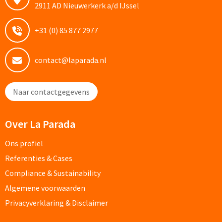
2911 AD Nieuwerkerk a/d IJssel
Snoep bedrukken
+31 (0) 85 877 2977
Lollies bedrukken
contact@laparada.nl
Chocolade & Bonbons bedrukken
Kauwgom bedrukken
Naar contactgegevens
Alle snoep artikelen
Over La Parada
Koeken & Chips
Ons profiel
Referenties & Cases
Koekjes bedrukken
Compliance & Sustainability
Brievenbus taarten
Algemene voorwaarden
Privacyverklaring & Disclaimer
Chips & Nootjes bedrukken