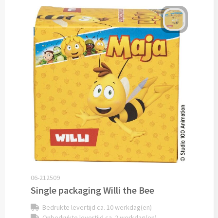
Cocktailsets bedrukken
Heupflesjes bedrukken
Proteine shakers bedrukken
IJsblokjes bedrukken
Rietjes bedrukken
Alle drinkwaren
Custom made
06-212509
Custom made drinkflessen
Single packaging Willi the Bee
Bedrukte levertijd ca. 10 werkdag(en)
Custom made IZY Bottles
Onbedrukte levertijd ca. 2 werkdag(en)