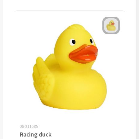
Bagageriemen bedrukken
Bagagelabels bedrukken
Koffersloten bedrukken
Bagageweegschalen bedrukken
Reissetjes bedrukken
Reisstekkers & Reisladers bedrukken
Nekkussentjes & Zitkussens bedrukken
Oogmaskers bedrukken
06-211585
Racing duck
Paspoorthouders bedrukken