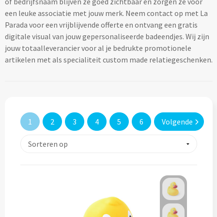
of bedrijfsnaam blijven ze goed zichtbaar en zorgen ze voor
Lifestyle
Ocean Bottle
Hennep
Reistassen & Trolleys
een leuke associatie met jouw merk. Neem contact op met La
Kerst geschenken
Handdoeken & Strandlakens
Parada voor een vrijblijvende offerte en ontvang een gratis
Natuurliefhebbers
Reistassen bedrukken
Stanley
Jute
digitale visual van jouw gepersonaliseerde badeendjes. Wij zijn
Adventskalenders
Handdoeken & Strandlakens
jouw totaalleverancier voor al je bedrukte promotionele
Onderwijs
Duffeltassen bedrukken
Keramiek
artikelen met als specialiteit custom made relatiegeschenken.
Kerstmokken & drinkflessen
Textiel
Custom made handdoeken & strandlakens
Personeel & Onboarding
Trolleys bedrukken
Kurk
Kerstknuffels
Textiel
Schoonheidssalons
Organisch katoen
Zakelijke tassen
Give-Aways
Kersttruien
Elevate
1
2
3
4
5
6
Volgende
Sport & Fitness
Laptop & Tablet tassen bedrukken
Steenpapier
Give-Aways
Kerstmutsen
Iqoniq
Tandartsen
Laptop & Tablet hoezen bedrukken
Custom made sleutelhangers
Kerstkaarsen
Gerecyclede materialen
Toerisme
Laptop rugzakken bedrukken
Home & Living
Custom made zadelhoesjes
Kerstsokken
Gerecyclede materialen
Transport
Documenttassen bedrukken
Custom made medailles
Home & Living
Kerstgadgets
Gerecycled aluminium