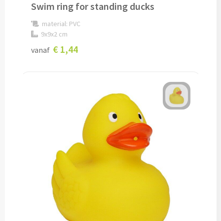
Swim ring for standing ducks
Technologie
material: PVC
9x9x2 cm
€ 1,44
Opladers
vanaf
Powerbanks bedrukken
Draadloze powerbanks bedrukken
Draadloze opladers bedrukken
Solar powerbanks bedrukken
USB oplaadstekkers bedrukken
Reisladers & Reisstekkers bedrukken
USB autoladers