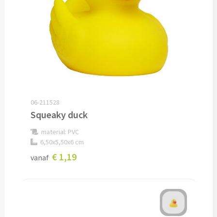
Potloden bedrukken
Markeerstiften bedrukken
Kinderschrijfwaren bedrukken
Stoepkrijt bedrukken
06-211528
Squeaky duck
Waskrijtjes bedrukken
material: PVC
Notitieboekjes & Schrijfmappen
6,50x5,50x6 cm
€ 1,19
vanaf
Notitieboekjes bedrukken
Notitieblokken bedrukken
Schrijfmappen bedrukken