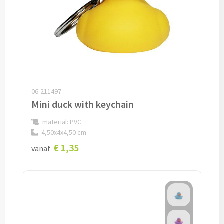
Fleece jassen bedrukken
Softshell jassen bedrukken
Jassen bedrukken
Sportkleding
06-211497
Sport T-shirts bedrukken
Mini duck with keychain
material: PVC
Sportshorts bedrukken
4,50x4x4,50 cm
€ 1,35
Training- & Joggingbroeken bedrukken
vanaf
Golfkleding bedrukken
Alle sportkleding
Caps & Zonnehoedjes