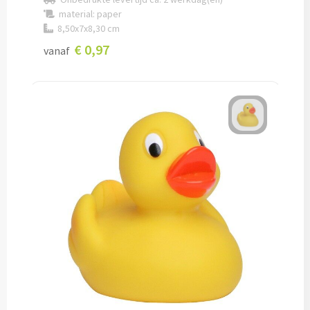
material: paper
Lunch
8,50x7x8,30 cm
€ 0,97
vanaf
Lunchboxen bedrukken
Lunchbekers bedrukken
Voedselcontainers bedrukken
Saladeboxen bedrukken
Snoep
Pepermunt bedrukken
Snoeppotten bedrukken
Snoepblikken bedrukken