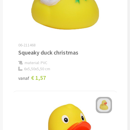
Oplaadkabels bedrukken
Telefoonhouders bedrukken
Telefoonhoesjes bedrukken
06-211468
Squeaky duck christmas
USB-hubs bedrukken
material: PVC
Computermuizen bedrukken
6x5,50x5,50 cm
€ 1,57
vanaf
Laserpointers bedrukken
Overige computer accessoires
Smartwatches & Klokken
Smartwatches bedrukken