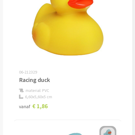
Verpleegster horloges bedrukken
Bureauklokken bedrukken
Wekkers bedrukken
Wandklokken bedrukken
Custom made
06-212329
Racing duck
Custom made opladers & oplaadkabels
material: PVC
6,60x5,60x5 cm
Custom made telefoon accessoires
€ 1,86
vanaf
Custom made webcam covers
Custom made USB sticks