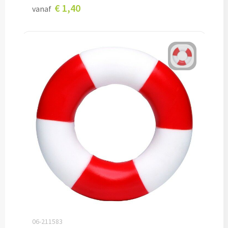
€ 1,40
vanaf
Baby kleding
Rompertjes bedrukken
Babycapes bedrukken
Slabbetjes bedrukken
Kleding accessoires
Schoenenpoetssets bedrukken
Sneakers bedrukken
Kledingtassen bedrukken
Schoenentassen bedrukken
06-211583