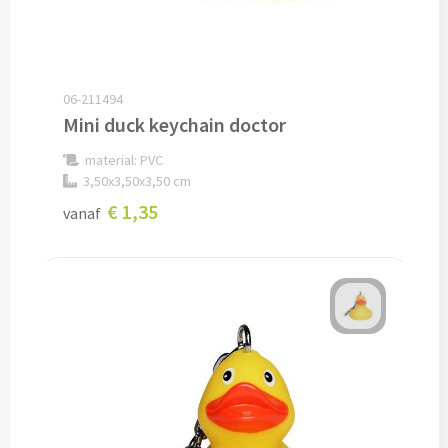
Kleding, Caps & Mutsen
06-211494
Shirts & Hoodies
Mini duck keychain doctor
T-shirts bedrukken
material: PVC
3,50x3,50x3,50 cm
Polo shirts bedrukken
€ 1,35
vanaf
Hoodies bedrukken
Alle textiel artikelen
Bodywarmers & Jassen
Bodywarmers bedrukken