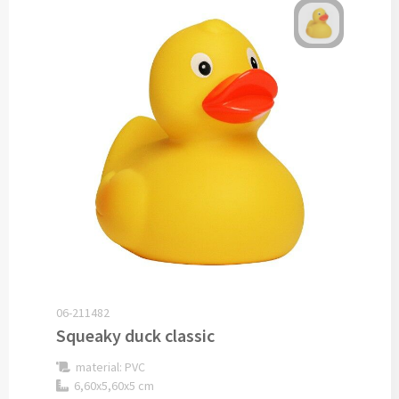
Custom made sokken
Custom made mutsen & sjaals
Mutsen, Sjaals & Handschoenen
Mutsen bedrukken
Sjaals bedrukken
Colsjaals bedrukken
Bandana's & Hoofdbanden bedrukken
06-211482
Squeaky duck classic
Wintersets bedrukken
material: PVC
Handschoenen bedrukken
6,60x5,60x5 cm