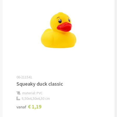
Documentmappen bedrukken
Klemborden bedrukken
Memo's
Memoblaadjes bedrukken
Memo boekjes bedrukken
Memo sets bedrukken
06-211541
Squeaky duck classic
Kubusblokken bedrukken
material: PVC
5,50x4,50x4,50 cm
Custom made
€ 1,19
vanaf
Custom made notitieboekjes