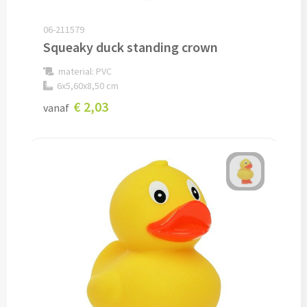
Veiligheidshesjes bedrukken
06-211579
Squeaky duck standing crown
Veiligheidshesjes kinderen bedrukken
material: PVC
Alle auto artikelen
6x5,60x8,50 cm
€ 2,03
vanaf
Fiets artikelen
Zadelhoesjes bedrukken
Fietslampjes bedrukken
Fietsbellen bedrukken
Fietstassen bedrukken
Lampjes & Reflectoren bedrukken