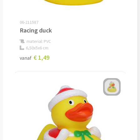
Audio
06-211587
Bluetooth oordopjes bedrukken
Racing duck
material: PVC
Bedrade audio oordopjes bedrukken
6,50x5x6 cm
€ 1,49
vanaf
Bluetooth hoofdtelefoons bedrukken
Bedrade hoofdtelefoons bedrukken
Bluetooth speakers bedrukken
Waterbestendige speakers bedrukken
Multifunctionele speakers bedrukken
Oplaadkabels & Accessoires