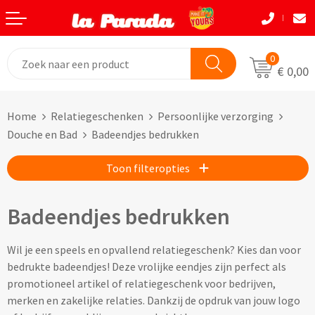
Terug
Terug
Terug
Terug
Terug
Terug
Eten & Drinkwaren
Tassen
Tassen
Autobedrijven
Natuurlijke materialen
Back to School
0
€ 0,00
Bouw
Beurzen
Eten & Drinkwaren
Boodshappentassen
Tassen
Natuurlijke materialen
Home
Relatiegeschenken
Persoonlijke verzorging
Festivals
Brievenbusgeschenken
Boodschappentassen bedrukken
Custom made shoppers
Avira
Acaciahout
Douche en Bad
Badeendjes bedrukken
Gadget liefhebbers
Dag van de Zorg
Jute tassen bedrukken
Custom made papieren tasjes
Black+Blum
Bamboe
Toon filteropties
Eindejaar
Horeca
Katoenen tassen bedrukken
Custom made strandtassen & drybags
BOSKA
Fairtrade katoen
Badeendjes bedrukken
Goodiebags
Kinderopvang
Opvouwbare tassen bedrukken
Custom made rugtassen
CamelBak
FSC hout
Wil je een speels en opvallend relatiegeschenk? Kies dan voor
Herfst
Kookliefhebbers
Papieren tassen bedrukken
Custom made koeltassen
IZY Bottles
FSC papier
bedrukte badeendjes! Deze vrolijke eendjes zijn perfect als
promotioneel artikel of relatiegeschenk voor bedrijven,
Makelaardij
Boodschappenmandjes bedrukken
Custom made (reis)toilettasjes & heuptasjes
Mepal
Glas
merken en zakelijke relaties. Dankzij de opdruk van jouw logo
Kerst