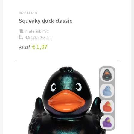
Snoep bedrukken
06-211450
Squeaky duck classic
Lollies bedrukken
material: PVC
4,50x3,50x3 cm
Chocolade & Bonbons bedrukken
€ 1,07
vanaf
Kauwgom bedrukken
Alle snoep artikelen
Koeken & Chips
Koekjes bedrukken
Brievenbus taarten
Chips & Nootjes bedrukken