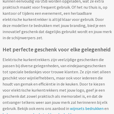
kunnen eenvoudig via USB worden opgeladen, wat ze extra
praktisch maakt voor frequent gebruik. Of het nu thuis is, op
kantoor of tijdens een evenement, een herlaadbare
Kleding, Caps & Mutsen
elektrische kurkentrekker is altijd klaar voor gebruik. Door
deze modellen te bedrukken met jouw branding, bied je een
Shirts & Hoodies
innovatief geschenk dat dagelijks gebruikt wordt en jouw merk
in de schijnwerpers zet.
T-shirts bedrukken
Het perfecte geschenk voor elke gelegenheid
Polo shirts bedrukken
Elektrische kurkentrekkers zijn veelzijdige geschenken die
Hoodies bedrukken
passen bij diverse gelegenheden, van eindejaarsgeschenken
tot speciale bedankjes voor trouwe klanten. Ze zijn niet alleen
Alle textiel artikelen
geschikt voor wijnliefhebbers, maar ook voor iedereen die
houdt van gemak en efficiëntie in de keuken. Door te kiezen
voor elektrische kurkentrekkers met jouw logo, geef je een
Bodywarmers & Jassen
geschenk dat zowel praktisch als memorabel is, en dat de
ontvanger telkens weer aan jouw merk zal herinneren bij elk
Bodywarmers bedrukken
gebruik. Bekijk ook eens ons aanbod in
wijnsets bedrukken
en