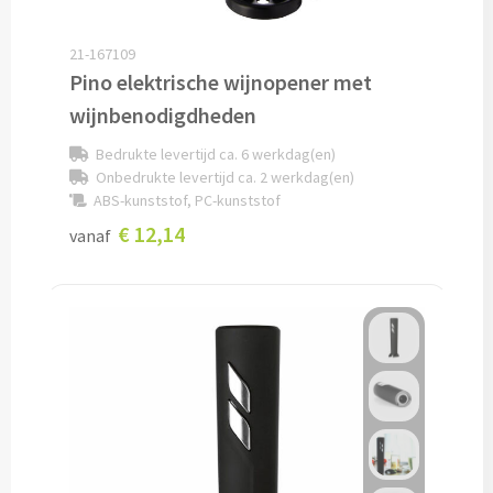
Snoep bedrukken
21-167109
Pino elektrische wijnopener met
Lollies bedrukken
wijnbenodigdheden
Chocolade & Bonbons bedrukken
Bedrukte levertijd ca. 6 werkdag(en)
Onbedrukte levertijd ca. 2 werkdag(en)
Kauwgom bedrukken
ABS-kunststof, PC-kunststof
€ 12,14
vanaf
Alle snoep artikelen
Koeken & Chips
Koekjes bedrukken
Brievenbus taarten
Chips & Nootjes bedrukken