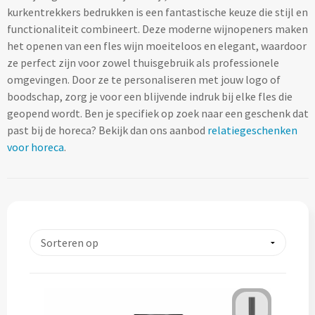
kurkentrekkers bedrukken is een fantastische keuze die stijl en
Lifestyle
Ocean Bottle
Hennep
Reistassen & Trolleys
functionaliteit combineert. Deze moderne wijnopeners maken
Kerst geschenken
Handdoeken & Strandlakens
het openen van een fles wijn moeiteloos en elegant, waardoor
Natuurliefhebbers
Reistassen bedrukken
Stanley
Jute
ze perfect zijn voor zowel thuisgebruik als professionele
Adventskalenders
Handdoeken & Strandlakens
omgevingen. Door ze te personaliseren met jouw logo of
Onderwijs
Duffeltassen bedrukken
Keramiek
boodschap, zorg je voor een blijvende indruk bij elke fles die
Kerstmokken & drinkflessen
Textiel
Custom made handdoeken & strandlakens
geopend wordt. Ben je specifiek op zoek naar een geschenk dat
Personeel & Onboarding
Trolleys bedrukken
Kurk
past bij de horeca? Bekijk dan ons aanbod
relatiegeschenken
Kerstknuffels
Textiel
voor horeca
.
Schoonheidssalons
Organisch katoen
Zakelijke tassen
Give-Aways
Kersttruien
Elevate
Sport & Fitness
Laptop & Tablet tassen bedrukken
Steenpapier
Give-Aways
Kerstmutsen
Iqoniq
Tandartsen
Laptop & Tablet hoezen bedrukken
Custom made sleutelhangers
Kerstkaarsen
Gerecyclede materialen
Toerisme
Laptop rugzakken bedrukken
Home & Living
Custom made zadelhoesjes
Kerstsokken
Gerecyclede materialen
Transport
Documenttassen bedrukken
Custom made medailles
Home & Living
Kerstgadgets
Gerecycled aluminium