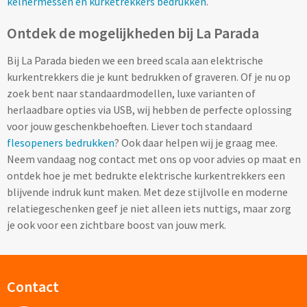
kelnermessen en kurketrekkers bedrukken
.
Fleece jassen bedrukken
Ontdek de mogelijkheden bij La Parada
Softshell jassen bedrukken
Bij La Parada bieden we een breed scala aan elektrische
Jassen bedrukken
kurkentrekkers die je kunt bedrukken of graveren. Of je nu op
zoek bent naar standaardmodellen, luxe varianten of
Sportkleding
herlaadbare opties via USB, wij hebben de perfecte oplossing
voor jouw geschenkbehoeften. Liever toch standaard
Sport T-shirts bedrukken
flesopeners bedrukken
? Ook daar helpen wij je graag mee.
Neem vandaag nog contact met ons op voor advies op maat en
Sportshorts bedrukken
ontdek hoe je met bedrukte elektrische kurkentrekkers een
blijvende indruk kunt maken. Met deze stijlvolle en moderne
Training- & Joggingbroeken bedrukken
relatiegeschenken geef je niet alleen iets nuttigs, maar zorg
je ook voor een zichtbare boost van jouw merk.
Golfkleding bedrukken
Alle sportkleding
Contact
Caps & Zonnehoedjes