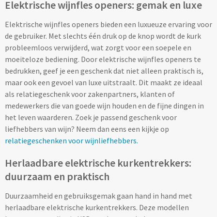
Elektrische wijnfles openers: gemak en luxe
Opvouwbare paraplu's bedrukken
Elektrische wijnfles openers bieden een luxueuze ervaring voor
de gebruiker. Met slechts één druk op de knop wordt de kurk
Golfparaplu's bedrukken
probleemloos verwijderd, wat zorgt voor een soepele en
moeiteloze bediening. Door elektrische wijnfles openers te
Kinderparaplu's bedrukken
bedrukken, geef je een geschenk dat niet alleen praktisch is,
maar ook een gevoel van luxe uitstraalt. Dit maakt ze ideaal
Poncho's & Regenjassen
als relatiegeschenk voor zakenpartners, klanten of
medewerkers die van goede wijn houden en de fijne dingen in
Poncho's bedrukken
het leven waarderen. Zoek je passend geschenk voor
liefhebbers van wijn? Neem dan eens een kijkje op
Regenjassen bedrukken
relatiegeschenken voor wijnliefhebbers.
Herlaadbare elektrische kurkentrekkers:
Custom made
duurzaam en praktisch
Custom made paraplu's
Duurzaamheid en gebruiksgemak gaan hand in hand met
herlaadbare elektrische kurkentrekkers. Deze modellen
Custom made poncho's