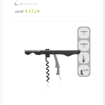
26.2 x ø 5 cm
Documentmappen bedrukken
€ 17,14
vanaf
Klemborden bedrukken
Memo's
Memoblaadjes bedrukken
Memo boekjes bedrukken
Memo sets bedrukken
Kubusblokken bedrukken
Custom made
Custom made notitieboekjes