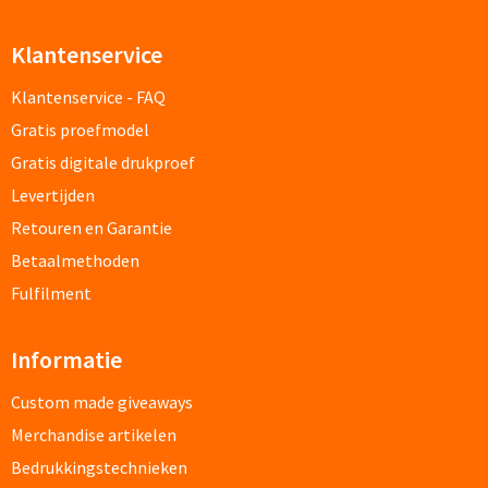
Custom made sokken
Klantenservice
Custom made mutsen & sjaals
Klantenservice - FAQ
Gratis proefmodel
Mutsen, Sjaals & Handschoenen
Gratis digitale drukproef
Levertijden
Mutsen bedrukken
Retouren en Garantie
Sjaals bedrukken
Betaalmethoden
Fulfilment
Colsjaals bedrukken
Informatie
Bandana's & Hoofdbanden bedrukken
Custom made giveaways
Wintersets bedrukken
Merchandise artikelen
Bedrukkingstechnieken
Handschoenen bedrukken