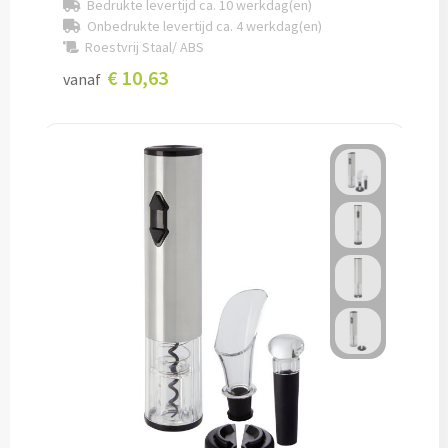
Bedrukte levertijd ca. 10 werkdag(en)
Onbedrukte levertijd ca. 4 werkdag(en)
Lunch
Roestvrij Staal/ ABS
€ 10,63
vanaf
Lunchboxen bedrukken
Lunchbekers bedrukken
Voedselcontainers bedrukken
Saladeboxen bedrukken
Snoep
Pepermunt bedrukken
Snoeppotten bedrukken
Snoepblikken bedrukken