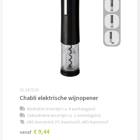
Drinkglazen & Theeglazen bedrukken
Dubbelwandige glazen bedrukken
Wijn- & Champagneglazen bedrukken
Bierglazen bedrukken
Wijnkaraffen bedrukken
Waterkaraffen bedrukken
21-167110
Alle glazen
Chabli elektrische wijnopener
Overige drinkwaren
Bedrukte levertijd ca. 6 werkdag(en)
Onbedrukte levertijd ca. 2 werkdag(en)
ABS-kunststof, PC-kunststof, ABS-kunststof
Wijngeschenken bedrukken
€ 9,44
vanaf
Drinksets bedrukken