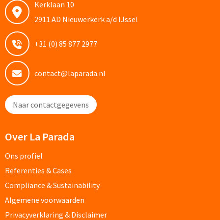
Kerklaan 10
2911 AD Nieuwerkerk a/d IJssel
Caps bedrukken
+31 (0) 85 877 2977
Zonnehoedjes bedrukken
Zonnekleppen bedrukken
contact@laparada.nl
Hoedenbanden bedrukken
Naar contactgegevens
Custom made
Over La Parada
Custom made kleding
Ons profiel
Custom made caps
Referenties & Cases
Compliance & Sustainability
Custom made zonnehoedjes
Algemene voorwaarden
Privacyverklaring & Disclaimer
Custom made bandana's