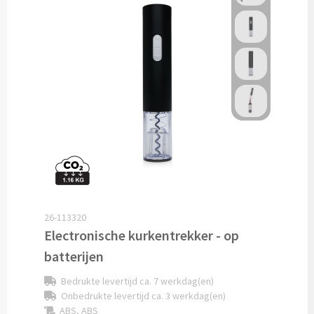
Potloden bedrukken
Markeerstiften bedrukken
Kinderschrijfwaren bedrukken
Stoepkrijt bedrukken
Waskrijtjes bedrukken
Notitieboekjes & Schrijfmappen
26-113320
Electronische kurkentrekker - op
Notitieboekjes bedrukken
batterijen
Notitieblokken bedrukken
Bedrukte levertijd ca. 7 werkdag(en)
Onbedrukte levertijd ca. 3 werkdag(en)
Schrijfmappen bedrukken
ABS, ABS