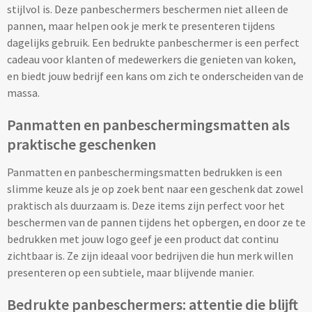
Custom made rugtassen
Custom made anti-stress artikelen
Technologie & Gereedschap
stijlvol is. Deze panbeschermers beschermen niet alleen de
Pasen
pannen, maar helpen ook je merk te presenteren tijdens
Custom made shoppers
Fresh 'n Rebel
dagelijks gebruik. Een bedrukte panbeschermer is een perfect
Sinterklaas
Kleding & Accessoires
cadeau voor klanten of medewerkers die genieten van koken,
Custom made strandtassen
GEAR X
en biedt jouw bedrijf een kans om zich te onderscheiden van de
Sportevenementen
Kleding & Accessoires
massa.
Custom made reis- & toillettasjes
SKROSS
Panmatten en panbeschermingsmatten als
Valentijn
Custom made kleding
Sport & Recreatie
praktische geschenken
Urban Vitamin
Winter
Custom made sokken
Panmatten en panbeschermingsmatten bedrukken is een
Sporttassen bedrukken
Victorinox
slimme keuze als je op zoek bent naar een geschenk dat zowel
Zomer
Custom made bandana's & hoofdbanden
praktisch als duurzaam is. Deze items zijn perfect voor het
Strandtassen bedrukken
Xtorm
beschermen van de pannen tijdens het opbergen, en door ze te
Custom made zonnehoedjes & zonnekleppen
bedrukken met jouw logo geef je een product dat continu
Waterbestendige tassen bedrukken
zichtbaar is. Ze zijn ideaal voor bedrijven die hun merk willen
Custom made caps
Schrijfwaren & Notitieboekjes
presenteren op een subtiele, maar blijvende manier.
Koeltassen bedrukken
Custom made mutsen & sjaals
Schrijfwaren & Notitieboekjes
Bedrukte panbeschermers: attentie die blijft
Koelboxen bedrukken