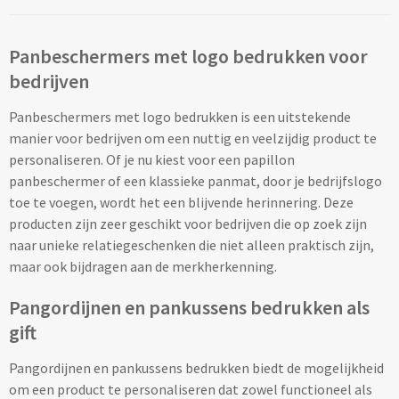
Wijnliefhebbers
Schoudertassen bedrukken
Custom made buttons & spelden
JANZEN
Kerstdekens
Gerecycled karton/papier
Panbeschermers met logo bedrukken voor
Zakenreiziger
Rugtassen
Custom made opladers & oplaadkabels
JENS Living
Kerstballen & Kerstversieringen
Gerecycled kunststof & RPET
bedrijven
Zorg
Rugtassen bedrukken
Custom made telefoon accessoires
Treatments
Panbeschermers met logo bedrukken is een uitstekende
Alle kerstgeschenken
Gerecyclede melkpakken
manier voor bedrijven om een nuttig en veelzijdig product te
Rugzakjes met koord bedrukken
Custom made (sport)armbandjes
personaliseren. Of je nu kiest voor een papillon
La Parada kerst gadgets
Gerecycled roestvrijstaal
Tassen
panbeschermer of een klassieke panmat, door je bedrijfslogo
Laptop rugtassen bedrukken
Custom made puzzels & speelkaarten
toe te voegen, wordt het een blijvende herinnering. Deze
La Parada kerst gadgets
Gerecyclede stoffen
Tassen
producten zijn zeer geschikt voor bedrijven die op zoek zijn
Custom made tassen
Custom made bagageriemen & bagagelabels
naar unieke relatiegeschenken die niet alleen praktisch zijn,
Kerstpakketten
Seaqual marine plastic
Case Logic
maar ook bijdragen aan de merkherkenning.
Custom made heuptasjes
Custom made handwaaiers
Kerstpakketten
Tritan Renew
Norländer
Pangordijnen en pankussens bedrukken als
Custom made koeltassen
Custom made zonnebrillen & microvezeldoekjes
gift
Koningsdag
Vilt
Custom made papieren draagtasjes
Custom made lanyards
Technologie & Gereedschap
Pangordijnen en pankussens bedrukken biedt de mogelijkheid
Lente
om een product te personaliseren dat zowel functioneel als