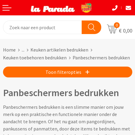
Terug
Terug
Terug
Terug
Terug
Terug
Eten & Drinkwaren
Tassen
Tassen
Autobedrijven
Natuurlijke materialen
Back to School
0
€ 0,00
Bouw
Beurzen
Eten & Drinkwaren
Boodshappentassen
Tassen
Natuurlijke materialen
Home
...
Keuken artikelen bedrukken
Festivals
Brievenbusgeschenken
Boodschappentassen bedrukken
Custom made shoppers
Avira
Acaciahout
Keuken toebehoren bedrukken
Panbeschermers bedrukken
Gadget liefhebbers
Dag van de Zorg
Jute tassen bedrukken
Custom made papieren tasjes
Black+Blum
Bamboe
Toon filteropties
Eindejaar
Horeca
Katoenen tassen bedrukken
Custom made strandtassen & drybags
BOSKA
Fairtrade katoen
Panbeschermers bedrukken
Goodiebags
Kinderopvang
Opvouwbare tassen bedrukken
Custom made rugtassen
CamelBak
FSC hout
Panbeschermers bedrukken is een slimme manier om jouw
Herfst
Kookliefhebbers
Papieren tassen bedrukken
Custom made koeltassen
IZY Bottles
FSC papier
merk op een praktische en functionele manier onder de
aandacht te brengen. Of het nu gaat om pangordijnen,
Makelaardij
Boodschappenmandjes bedrukken
Custom made (reis)toilettasjes & heuptasjes
Mepal
Glas
pankussens of panmatten, door deze items te bedrukken met
Kerst