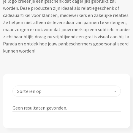
je logo creëer je een geschenk dat dagelijks gebruikt zal
Lifestyle
Ocean Bottle
Hennep
Reistassen & Trolleys
worden. Deze producten zijn ideaal als relatiegeschenk of
Kerst geschenken
Handdoeken & Strandlakens
cadeauartikel voor klanten, medewerkers en zakelijke relaties.
Natuurliefhebbers
Reistassen bedrukken
Stanley
Jute
Ze helpen niet alleen de levensduur van pannen te verlengen,
Adventskalenders
Handdoeken & Strandlakens
maar zorgen er ook voor dat jouw merk op een subtiele manier
Onderwijs
Duffeltassen bedrukken
Keramiek
zichtbaar blijft. Vraag nu vrijblijvend een gratis visual aan bij La
Kerstmokken & drinkflessen
Textiel
Custom made handdoeken & strandlakens
Parada en ontdek hoe jouw panbeschermers gepersonaliseerd
Personeel & Onboarding
Trolleys bedrukken
Kurk
kunnen worden!
Kerstknuffels
Textiel
Schoonheidssalons
Organisch katoen
Zakelijke tassen
Give-Aways
Kersttruien
Elevate
Sport & Fitness
Laptop & Tablet tassen bedrukken
Steenpapier
Give-Aways
Kerstmutsen
Iqoniq
Tandartsen
Laptop & Tablet hoezen bedrukken
Custom made sleutelhangers
Kerstkaarsen
Gerecyclede materialen
Toerisme
Laptop rugzakken bedrukken
Geen resultaten gevonden.
Home & Living
Custom made zadelhoesjes
Kerstsokken
Gerecyclede materialen
Transport
Documenttassen bedrukken
Custom made medailles
Home & Living
Kerstgadgets
Gerecycled aluminium