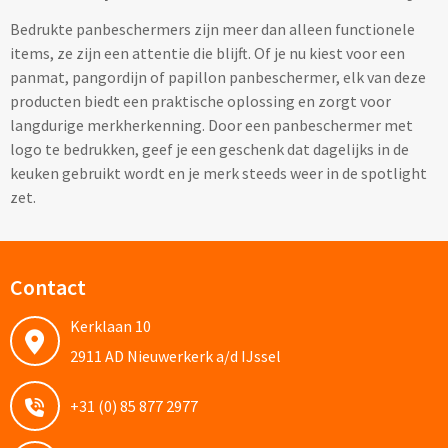
Custom made (regen)poncho's
Bedrukte panbeschermers zijn meer dan alleen functionele
Moleskine
Picknicktassen bedrukken
items, ze zijn een attentie die blijft. Of je nu kiest voor een
panmat, pangordijn of papillon panbeschermer, elk van deze
Parker
Picknickmanden bedrukken
Kantoor
producten biedt een praktische oplossing en zorgt voor
langdurige merkherkenning. Door een panbeschermer met
Stilolinea
Plunjezakken bedrukken
logo te bedrukken, geef je een geschenk dat dagelijks in de
Kantoor
keuken gebruikt wordt en je merk steeds weer in de spotlight
Overige tassen
zet.
Custom made muismatten
Alle categoriën
Autotassen bedrukken
Custom made notes & notitieboekjes
Alle categoriën
Contact
Crossbody tassen bedrukken
Custom made webcam covers
Sagaform
Kerklaan 10
Fietstassen bedrukken
Custom made USB sticks
Swiss Peak
2911 AD Nieuwerkerk a/d IJssel
Heuptassen bedrukken
Vinga
+31 (0) 85 877 2977
Home & Living
Toilettassen bedrukken
XD Design