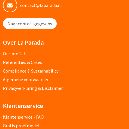
contact@laparada.nl
Home & Living
Wijnfles tasjes bedrukken
Custom made dekens & plaids
Naar contactgegevens
Opbergtasjes & Kadotasjes bedrukken
Custom made keukenschorten
Alle tassen
Over La Parada
Custom made onderzetters
Ons profiel
Eten & Drinken
Referenties & Cases
Custom made plantjes & zaadpapier
Compliance & Sustainability
Drinkflessen & Waterflesjes
Algemene voorwaarden
Overig
Privacyverklaring & Disclaimer
Drink- & Waterflessen bedrukken
Overig
Drinkflessen met karabijnhaak
Klantenservice
Custom made paraplu's
Klantenservice - FAQ
Glazen drinkflessen bedrukken
Gratis proefmodel
Custom made drinkflessen