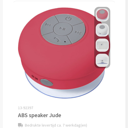
Fleece jassen bedrukken
Softshell jassen bedrukken
Jassen bedrukken
Sportkleding
Sport T-shirts bedrukken
Sportshorts bedrukken
Training- & Joggingbroeken bedrukken
Golfkleding bedrukken
13-92397
Alle sportkleding
ABS speaker Jude
Bedrukte levertijd ca. 7 werkdag(en)
Caps & Zonnehoedjes