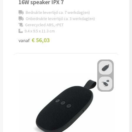
16W speaker IPX 7
Papier- & Memohouders bedrukken
Bedrukte levertijd ca. 7 werkdag(en)
Onbedrukte levertijd ca. 3 werkdag(en)
Pen etui's bedrukken
Gerecycled ABS, rPET
9.4 x 9.5 x 11.3 cm
Pennenhouders bedrukken
€ 56,03
vanaf
Overige bureau artikelen
Paraplu's & Poncho's
Paraplu's
Handmatige paraplu's bedrukken
Automatische paraplu's bedrukken
Stormparaplu's bedrukken