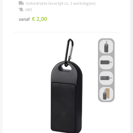
Onbedrukte levertijd ca. 2 werkdag(en)
ABS
Caps bedrukken
€ 2,00
vanaf
Zonnehoedjes bedrukken
Zonnekleppen bedrukken
Hoedenbanden bedrukken
Custom made
Custom made kleding
Custom made caps
Custom made zonnehoedjes
Custom made bandana's