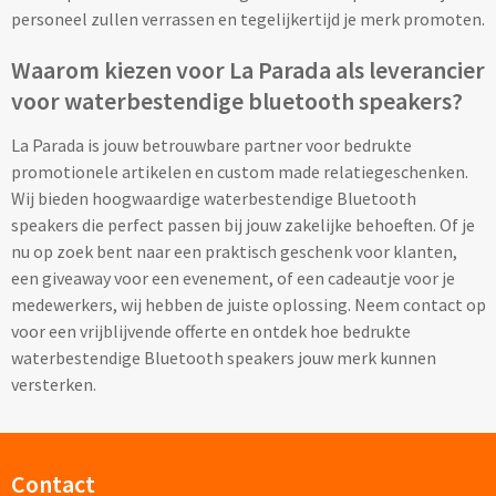
personeel zullen verrassen en tegelijkertijd je merk promoten.
Audio
Waarom kiezen voor La Parada als leverancier
voor waterbestendige bluetooth speakers?
Bluetooth oordopjes bedrukken
La Parada is jouw betrouwbare partner voor bedrukte
Bedrade audio oordopjes bedrukken
promotionele artikelen en custom made relatiegeschenken.
Wij bieden hoogwaardige waterbestendige Bluetooth
Bluetooth hoofdtelefoons bedrukken
speakers die perfect passen bij jouw zakelijke behoeften. Of je
nu op zoek bent naar een praktisch geschenk voor klanten,
Bedrade hoofdtelefoons bedrukken
een giveaway voor een evenement, of een cadeautje voor je
medewerkers, wij hebben de juiste oplossing. Neem contact op
Bluetooth speakers bedrukken
voor een vrijblijvende offerte en ontdek hoe bedrukte
waterbestendige Bluetooth speakers jouw merk kunnen
Waterbestendige speakers bedrukken
versterken.
Multifunctionele speakers bedrukken
Contact
Oplaadkabels & Accessoires