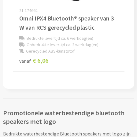
21-174662
Custom made sokken
Omni IPX4 Bluetooth® speaker van 3
Custom made mutsen & sjaals
W van RCS gerecycled plastic
Bedrukte levertijd ca. 6 werkdag(en)
Mutsen, Sjaals & Handschoenen
Onbedrukte levertijd ca. 2 werkdag(en)
Gerecycled ABS-kunststof
Mutsen bedrukken
€ 6,06
vanaf
Sjaals bedrukken
Colsjaals bedrukken
Bandana's & Hoofdbanden bedrukken
Promotionele waterbestendige bluetooth
Wintersets bedrukken
speakers met logo
Handschoenen bedrukken
Bedrukte waterbestendige Bluetooth speakers met logo zijn