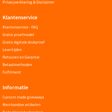
Privacyverklaring & Disclaimer
Verpleegster horloges bedrukken
Klantenservice
Bureauklokken bedrukken
Klantenservice - FAQ
Wekkers bedrukken
Gratis proefmodel
Gratis digitale drukproef
Wandklokken bedrukken
Levertijden
Custom made
Retouren en Garantie
Betaalmethoden
Custom made opladers & oplaadkabels
Fulfilment
Custom made telefoon accessoires
Informatie
Custom made webcam covers
Custom made giveaways
Merchandise artikelen
Custom made USB sticks