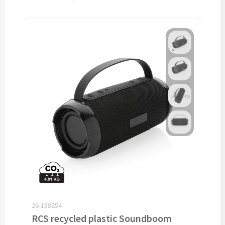
Snoep bedrukken
Lollies bedrukken
Chocolade & Bonbons bedrukken
Kauwgom bedrukken
Alle snoep artikelen
Koeken & Chips
Koekjes bedrukken
Brievenbus taarten
26-138254
Chips & Nootjes bedrukken
RCS recycled plastic Soundboom