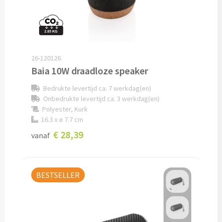
Potloden bedrukken
Markeerstiften bedrukken
26-120126
Kinderschrijfwaren bedrukken
Baia 10W draadloze speaker
Bedrukte levertijd ca. 7 werkdag(en)
Stoepkrijt bedrukken
Onbedrukte levertijd ca. 3 werkdag(en)
Polyester, Kurk
Waskrijtjes bedrukken
16.3 x ø 7.7 cm
€ 28,39
vanaf
Notitieboekjes & Schrijfmappen
Notitieboekjes bedrukken
BESTSELLER
Notitieblokken bedrukken
Schrijfmappen bedrukken