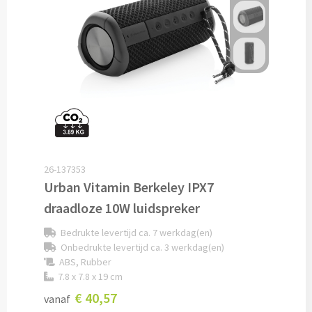
Documentmappen bedrukken
Klemborden bedrukken
Memo's
Memoblaadjes bedrukken
Memo boekjes bedrukken
26-137353
Urban Vitamin Berkeley IPX7
Memo sets bedrukken
draadloze 10W luidspreker
Kubusblokken bedrukken
Bedrukte levertijd ca. 7 werkdag(en)
Onbedrukte levertijd ca. 3 werkdag(en)
ABS, Rubber
Custom made
7.8 x 7.8 x 19 cm
€ 40,57
Custom made notitieboekjes
vanaf