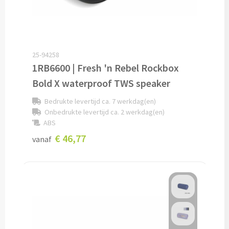
Opvouwbare paraplu's bedrukken
Golfparaplu's bedrukken
25-94258
1RB6600 | Fresh 'n Rebel Rockbox
Kinderparaplu's bedrukken
Bold X waterproof TWS speaker
Poncho's & Regenjassen
Bedrukte levertijd ca. 7 werkdag(en)
Onbedrukte levertijd ca. 2 werkdag(en)
Poncho's bedrukken
ABS
€ 46,77
vanaf
Regenjassen bedrukken
Custom made
Custom made paraplu's
Custom made poncho's