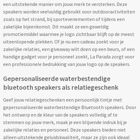
een uitstekende manier om jouw merk te versterken. Deze
Baby kleding
speakers worden veelvuldig gebruikt voor outdooractiviteiten
zoals op het strand, bij sportevenementen of tijdens een
Rompertjes bedrukken
zakelijke bijeenkomst. Dit maakt ze een geweldig
promotiemiddel waarmee je logo zichtbaar blijft op de meest
Babycapes bedrukken
uiteenlopende plekken. Of je nu een cadeau zoekt voor je
zakelijke relaties, een giveaway wilt doen op een beurs, of een
Slabbetjes bedrukken
handige gadget voor je personeel zoekt, La Parada zorgt voor
een professionele bedrukking van jouw logo op de speakers.
Kleding accessoires
Gepersonaliseerde waterbestendige
bluetooth speakers als relatiegeschenk
Schoenenpoetssets bedrukken
Geef jouw relatiegeschenken een persoonlijk tintje met
Sneakers bedrukken
gepersonaliseerde waterbestendige Bluetooth speakers. Door
het ontwerp en de kleur van de speakers volledig af te
Kledingtassen bedrukken
stemmen op jouw merk, maak je een blijvende indruk bij je
zakelijke relaties en personeel. Deze speakers bieden niet
Schoenentassen bedrukken
alleen uitstekende geluidskwaliteit, maar ze zijn ook ideaal