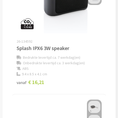
Cocktailsets bedrukken
Heupflesjes bedrukken
Proteine shakers bedrukken
26-134592
Splash IPX6 3W speaker
IJsblokjes bedrukken
Bedrukte levertijd ca. 7 werkdag(en)
Rietjes bedrukken
Onbedrukte levertijd ca. 3 werkdag(en)
ABS
9.4 x 8.5 x 4.1 cm
Alle drinkwaren
€ 16,21
vanaf
Custom made
Custom made drinkflessen
Custom made IZY Bottles