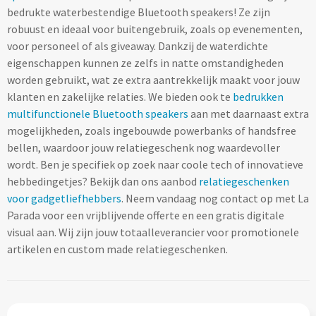
bedrukte waterbestendige Bluetooth speakers! Ze zijn
Lifestyle
Ocean Bottle
Hennep
Reistassen & Trolleys
robuust en ideaal voor buitengebruik, zoals op evenementen,
Kerst geschenken
Handdoeken & Strandlakens
voor personeel of als giveaway. Dankzij de waterdichte
Natuurliefhebbers
Reistassen bedrukken
Stanley
Jute
eigenschappen kunnen ze zelfs in natte omstandigheden
Adventskalenders
Handdoeken & Strandlakens
worden gebruikt, wat ze extra aantrekkelijk maakt voor jouw
Onderwijs
Duffeltassen bedrukken
Keramiek
klanten en zakelijke relaties. We bieden ook te
bedrukken
Kerstmokken & drinkflessen
Textiel
Custom made handdoeken & strandlakens
multifunctionele Bluetooth speakers
aan met daarnaast extra
Personeel & Onboarding
Trolleys bedrukken
Kurk
mogelijkheden, zoals ingebouwde powerbanks of handsfree
Kerstknuffels
Textiel
bellen, waardoor jouw relatiegeschenk nog waardevoller
Schoonheidssalons
Organisch katoen
Zakelijke tassen
Give-Aways
wordt. Ben je specifiek op zoek naar coole tech of innovatieve
Kersttruien
Elevate
hebbedingetjes? Bekijk dan ons aanbod
relatiegeschenken
Sport & Fitness
Laptop & Tablet tassen bedrukken
Steenpapier
Give-Aways
voor gadgetliefhebbers
. Neem vandaag nog contact op met La
Kerstmutsen
Iqoniq
Parada voor een vrijblijvende offerte en een gratis digitale
Tandartsen
Laptop & Tablet hoezen bedrukken
Custom made sleutelhangers
visual aan. Wij zijn jouw totaalleverancier voor promotionele
Kerstkaarsen
Gerecyclede materialen
artikelen en custom made relatiegeschenken.
Toerisme
Laptop rugzakken bedrukken
Home & Living
Custom made zadelhoesjes
Kerstsokken
Gerecyclede materialen
Transport
Documenttassen bedrukken
Custom made medailles
Home & Living
Kerstgadgets
Gerecycled aluminium