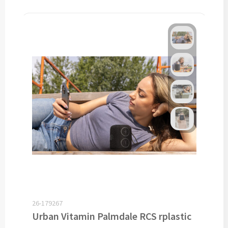
Custom made schrijfblokken
Custom made memoblaadjes
Custom made muismatten
Kantoor artikelen
Agenda's bedrukken
Bureau onderleggers bedrukken
Bureaulampen bedrukken
Linialen bedrukken
26-179267
Muismatten bedrukken
Urban Vitamin Palmdale RCS rplastic