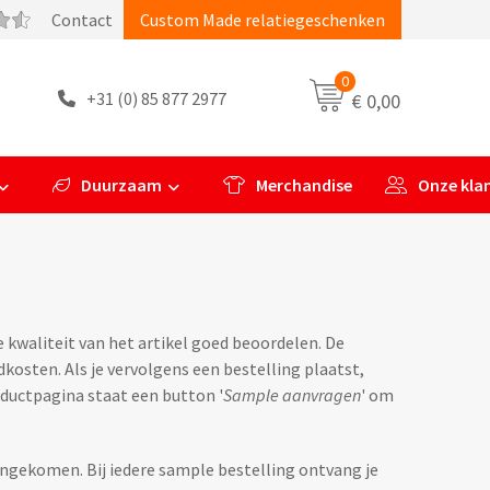
Contact
Custom Made relatiegeschenken
0
+31 (0) 85 877 2977
€ 0,00
Duurzaam
Merchandise
Onze kla
 kwaliteit van het artikel goed beoordelen. De
ndkosten. Als je vervolgens een bestelling plaatst,
oductpagina staat een button '
Sample aanvragen
' om
engekomen. Bij iedere sample bestelling ontvang je