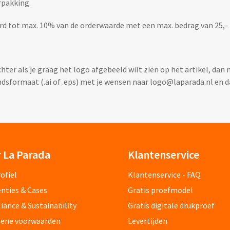
rpakking.
rd tot max. 10% van de orderwaarde met een max. bedrag van 25,- 
hter als je graag het logo afgebeeld wilt zien op het artikel, dan
ndsformaat (.ai of .eps) met je wensen naar logo@laparada.nl en dan
 La Parada
Klantenservice
ofiel
Klantenservice - FAQ
nties & Cases
Gratis proefmodel
ance & Sustainability
Gratis digitale drukproef
ene voorwaarden
Levertijden