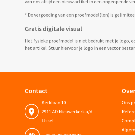
van ons altijd een nieuw artikel in een ongeopende ve
* De vergoeding van een proefmodel(len) is gelimitee
Gratis digitale visual
Het fysieke proefmodel is niet bedrukt met je logo, ec
het artikel. Stuur hiervoor je logo in een vector besta
Contact
Over
Kerklaan 10
Ons pr
2911 AD Nieuwerkerk a/d
Refere
IJssel
Compli
Algem