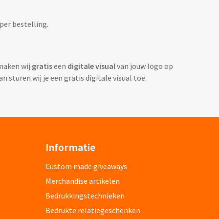
per bestelling.
 maken wij
gratis
een
digitale visual
van jouw logo op
 sturen wij je een gratis digitale visual toe.
Informatie
Custom made giveaways
Merchandise artikelen
Bedrukkingstechnieken
Bedrukte relatiegeschenken