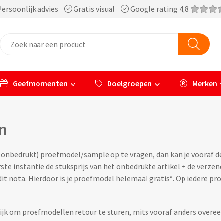
ersoonlijk advies
Gratis visual
Google rating 4,8
Geefmomenten
Doelgroepen
Merken
n
(onbedrukt) proefmodel/sample op te vragen, dan kan je vooraf de
erste instantie de stuksprijs van het onbedrukte artikel + de verze
it nota. Hierdoor is je proefmodel helemaal gratis*. Op iedere pr
ijk om proefmodellen retour te sturen, mits vooraf anders overe