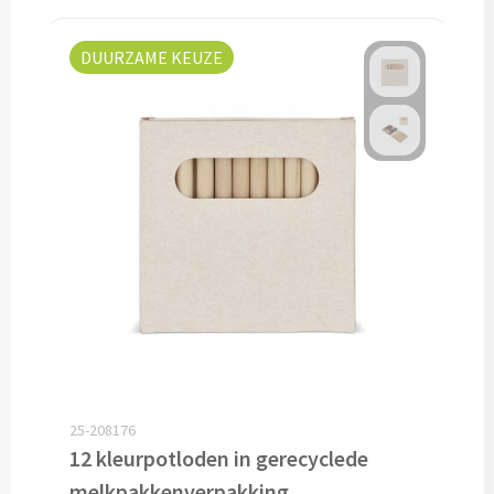
Drinkglazen & Theeglazen bedrukken
Dubbelwandige glazen bedrukken
DUURZAME KEUZE
Wijn- & Champagneglazen bedrukken
Bierglazen bedrukken
Wijnkaraffen bedrukken
Waterkaraffen bedrukken
Alle glazen
Overige drinkwaren
25-208176
Wijngeschenken bedrukken
12 kleurpotloden in gerecyclede
Drinksets bedrukken
melkpakkenverpakking