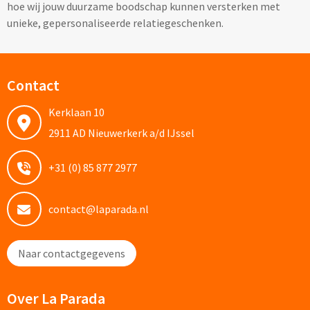
hoe wij jouw duurzame boodschap kunnen versterken met
unieke, gepersonaliseerde relatiegeschenken.
Audio
Bluetooth oordopjes bedrukken
Contact
Bedrade audio oordopjes bedrukken
Kerklaan 10
Bluetooth hoofdtelefoons bedrukken
2911 AD Nieuwerkerk a/d IJssel
Bedrade hoofdtelefoons bedrukken
+31 (0) 85 877 2977
Bluetooth speakers bedrukken
contact@laparada.nl
Waterbestendige speakers bedrukken
Naar contactgegevens
Multifunctionele speakers bedrukken
Over La Parada
Oplaadkabels & Accessoires