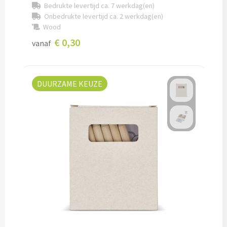
Bedrukte levertijd ca. 7 werkdag(en)
Onbedrukte levertijd ca. 2 werkdag(en)
Potloden bedrukken
Wood
€ 0,30
vanaf
Markeerstiften bedrukken
Kinderschrijfwaren bedrukken
DUURZAME KEUZE
Stoepkrijt bedrukken
Waskrijtjes bedrukken
Notitieboekjes & Schrijfmappen
Notitieboekjes bedrukken
Notitieblokken bedrukken
Schrijfmappen bedrukken