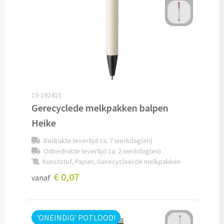
Custom made schrijfblokken
Custom made memoblaadjes
Custom made muismatten
Kantoor artikelen
13-192415
Gerecyclede melkpakken balpen
Agenda's bedrukken
Heike
Bureau onderleggers bedrukken
Bedrukte levertijd ca. 7 werkdag(en)
Onbedrukte levertijd ca. 2 werkdag(en)
Bureaulampen bedrukken
Kunststof, Papier, Gerecycleerde melkpakken
€ 0,07
vanaf
Linialen bedrukken
Muismatten bedrukken
'ONEINDIG' POTLOOD!