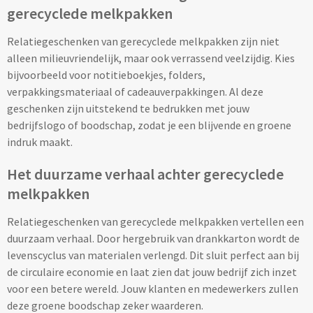
gerecyclede melkpakken
Baby kleding
Relatiegeschenken van gerecyclede melkpakken zijn niet
Rompertjes bedrukken
alleen milieuvriendelijk, maar ook verrassend veelzijdig. Kies
bijvoorbeeld voor notitieboekjes, folders,
Babycapes bedrukken
verpakkingsmateriaal of cadeauverpakkingen. Al deze
geschenken zijn uitstekend te bedrukken met jouw
Slabbetjes bedrukken
bedrijfslogo of boodschap, zodat je een blijvende en groene
indruk maakt.
Kleding accessoires
Het duurzame verhaal achter gerecyclede
melkpakken
Schoenenpoetssets bedrukken
Relatiegeschenken van gerecyclede melkpakken vertellen een
Sneakers bedrukken
duurzaam verhaal. Door hergebruik van drankkarton wordt de
levenscyclus van materialen verlengd. Dit sluit perfect aan bij
Kledingtassen bedrukken
de circulaire economie en laat zien dat jouw bedrijf zich inzet
voor een betere wereld. Jouw klanten en medewerkers zullen
Schoenentassen bedrukken
deze groene boodschap zeker waarderen.