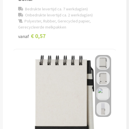
Bedrukte levertijd ca. 7 werkdag(en)
Onbedrukte levertijd ca. 2 werkdag(en)
Kleding, Caps & Mutsen
Polyester, Rubber, Gerecycled papier,
Gerecycleerde melkpakken
Shirts & Hoodies
€ 0,57
vanaf
T-shirts bedrukken
Polo shirts bedrukken
Hoodies bedrukken
Alle textiel artikelen
Bodywarmers & Jassen
Bodywarmers bedrukken