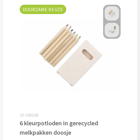
Pepernoten & Strooigoed
DUURZAME KEUZE
Schrijfwaren & Kantoorartikelen
Pennen
Balpennen bedrukken
Houten balpennen bedrukken
Touchpennen bedrukken
Luxe pennen bedrukken
25-208168
6 kleurpotloden in gerecycled
Alle schrijfwaren & pennen
melkpakken doosje
Overige schrijfwaren