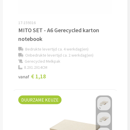
Home & Living
Wijnfles tasjes bedrukken
Custom made dekens & plaids
17-159316
Opbergtasjes & Kadotasjes bedrukken
MITO SET - A6 Gerecycled karton
Custom made keukenschorten
notebook
Alle tassen
Custom made onderzetters
Bedrukte levertijd ca. 4 werkdag(en)
Onbedrukte levertijd ca. 2 werkdag(en)
Eten & Drinken
Gerecycled Melkpak
Custom made plantjes & zaadpapier
8.2X1.2X14CM
€ 1,18
Drinkflessen & Waterflesjes
vanaf
Overig
Drink- & Waterflessen bedrukken
Overig
DUURZAME KEUZE
Drinkflessen met karabijnhaak
Custom made paraplu's
Glazen drinkflessen bedrukken
Custom made drinkflessen