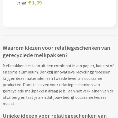
€ 1,09
vanaf
Custom made sokken
Custom made mutsen & sjaals
Mutsen, Sjaals & Handschoenen
Waarom kiezen voor relatiegeschenken van
Mutsen bedrukken
gerecyclede melkpakken?
Sjaals bedrukken
Melkpakken bestaan uit een combinatie van papier, kunststof
en soms aluminium. Dankzij innovatieve recyclingprocessen
Colsjaals bedrukken
krijgen deze materialen een tweede leven als duurzame
producten. Door te kiezen voor relatiegeschenken van
Bandana's & Hoofdbanden bedrukken
gerecyclede melkpakken draag je bij aan het verkleinen van de
afvalberg en laat je zien dat jouw bedrijf duurzame keuzes
Wintersets bedrukken
maakt.
Handschoenen bedrukken
Unieke ideeën voor relatiegeschenken van