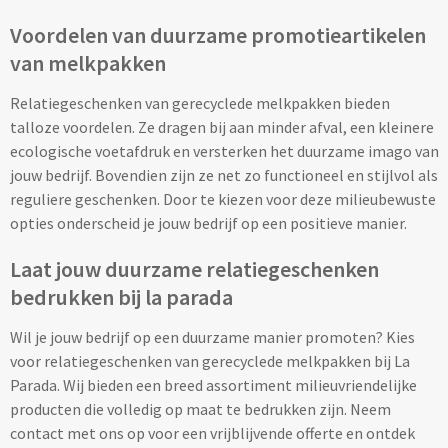
Voordelen van duurzame promotieartikelen
Technologie
van melkpakken
Opladers
Relatiegeschenken van gerecyclede melkpakken bieden
talloze voordelen. Ze dragen bij aan minder afval, een kleinere
Powerbanks bedrukken
ecologische voetafdruk en versterken het duurzame imago van
jouw bedrijf. Bovendien zijn ze net zo functioneel en stijlvol als
Draadloze powerbanks bedrukken
reguliere geschenken. Door te kiezen voor deze milieubewuste
opties onderscheid je jouw bedrijf op een positieve manier.
Draadloze opladers bedrukken
Laat jouw duurzame relatiegeschenken
bedrukken bij la parada
Solar powerbanks bedrukken
Wil je jouw bedrijf op een duurzame manier promoten? Kies
USB oplaadstekkers bedrukken
voor relatiegeschenken van gerecyclede melkpakken bij La
Parada. Wij bieden een breed assortiment milieuvriendelijke
Reisladers & Reisstekkers bedrukken
producten die volledig op maat te bedrukken zijn. Neem
contact met ons op voor een vrijblijvende offerte en ontdek
USB autoladers