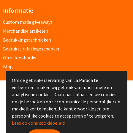
Verpleegster horloges bedrukken
Informatie
Custom made giveaways
Bureauklokken bedrukken
Merchandise artikelen
Wekkers bedrukken
Bedrukkingstechnieken
Bedrukte relatiegeschenken
Wandklokken bedrukken
Onze lookbooks
Blog
Custom made
Om de gebruikerservaring van La Parada te
Custom made opladers & oplaadkabels
verbeteren, maken wij gebruik van functionele en
© Copyright La Parada 2008-2026
analytische cookies. Daarnaast plaatsen we cookies
Custom made telefoon accessoires
om je bezoek en onze communicatie persoonlijker en
makkelijker te maken. Je kunt ervoor kiezen om
Custom made webcam covers
persoonlijke cookies te accepteren of te weigeren.
Lees ook ons cookiebeleid.
Custom made USB sticks