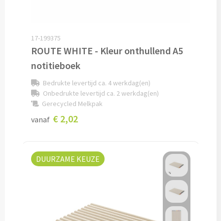
Lunch
17-199375
Lunchboxen bedrukken
ROUTE WHITE - Kleur onthullend A5
notitieboek
Lunchbekers bedrukken
Bedrukte levertijd ca. 4 werkdag(en)
Voedselcontainers bedrukken
Onbedrukte levertijd ca. 2 werkdag(en)
Gerecycled Melkpak
Saladeboxen bedrukken
€ 2,02
vanaf
Snoep
DUURZAME KEUZE
Pepermunt bedrukken
Snoeppotten bedrukken
Snoepblikken bedrukken