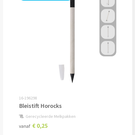
Papier- & Memohouders bedrukken
Pen etui's bedrukken
Pennenhouders bedrukken
Overige bureau artikelen
Paraplu's & Poncho's
Paraplu's
16-196298
Handmatige paraplu's bedrukken
Bleistift Horocks
Gerecycleerde Melkpakken
Automatische paraplu's bedrukken
€ 0,25
vanaf
Stormparaplu's bedrukken