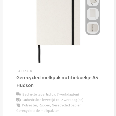
Caps bedrukken
Zonnehoedjes bedrukken
Zonnekleppen bedrukken
Hoedenbanden bedrukken
Custom made
13-185410
Custom made kleding
Gerecycled melkpak notitieboekje A5
Hudson
Custom made caps
Bedrukte levertijd ca. 7 werkdag(en)
Onbedrukte levertijd ca. 2 werkdag(en)
Custom made zonnehoedjes
Polyester, Rubber, Gerecycled papier,
Gerecycleerde melkpakken
Custom made bandana's