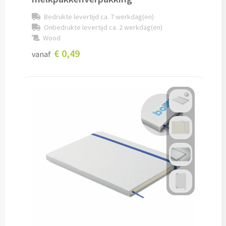
Bedrukte levertijd ca. 7 werkdag(en)
Cocktailsets bedrukken
Onbedrukte levertijd ca. 2 werkdag(en)
Wood
Heupflesjes bedrukken
€ 0,49
vanaf
Proteine shakers bedrukken
IJsblokjes bedrukken
Rietjes bedrukken
Alle drinkwaren
Custom made
Custom made drinkflessen
Custom made IZY Bottles