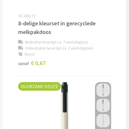
Documentmappen bedrukken
25-208177
8-delige kleurset in gerecyclede
Klemborden bedrukken
melkpakdoos
Memo's
Bedrukte levertijd ca. 7 werkdag(en)
Onbedrukte levertijd ca. 2 werkdag(en)
Memoblaadjes bedrukken
Wood
€ 0,67
vanaf
Memo boekjes bedrukken
Memo sets bedrukken
DUURZAME KEUZE
Kubusblokken bedrukken
Custom made
Custom made notitieboekjes