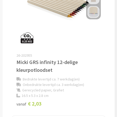
Snoep bedrukken
Lollies bedrukken
Chocolade & Bonbons bedrukken
Kauwgom bedrukken
26-202955
Alle snoep artikelen
Micki GRS infinity 12-delige
kleurpotloodset
Koeken & Chips
Bedrukte levertijd ca. 7 werkdag(en)
Koekjes bedrukken
Onbedrukte levertijd ca. 3 werkdag(en)
Gerecycled papier, Grafiet
16.5 x 5.3 x 2.8 cm
Brievenbus taarten
€ 2,03
vanaf
Chips & Nootjes bedrukken