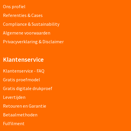
Ons profiel
Oplaadkabels bedrukken
Referenties & Cases
Compliance & Sustainability
Telefoonhouders bedrukken
Algemene voorwaarden
Telefoonhoesjes bedrukken
Privacyverklaring & Disclaimer
USB-hubs bedrukken
Klantenservice
Computermuizen bedrukken
Klantenservice - FAQ
Gratis proefmodel
Laserpointers bedrukken
Gratis digitale drukproef
Overige computer accessoires
Levertijden
Retouren en Garantie
Smartwatches & Klokken
Betaalmethoden
Fulfilment
Smartwatches bedrukken