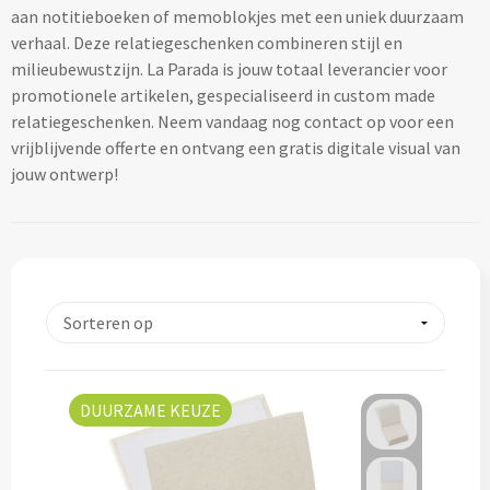
aan notitieboeken of memoblokjes met een uniek duurzaam
Lifestyle
Ocean Bottle
Hennep
Reistassen & Trolleys
verhaal. Deze relatiegeschenken combineren stijl en
Kerst geschenken
Handdoeken & Strandlakens
milieubewustzijn. La Parada is jouw totaal leverancier voor
Natuurliefhebbers
Reistassen bedrukken
Stanley
Jute
promotionele artikelen, gespecialiseerd in custom made
Adventskalenders
Handdoeken & Strandlakens
relatiegeschenken. Neem vandaag nog contact op voor een
Onderwijs
Duffeltassen bedrukken
Keramiek
vrijblijvende offerte en ontvang een gratis digitale visual van
Kerstmokken & drinkflessen
Textiel
Custom made handdoeken & strandlakens
jouw ontwerp!
Personeel & Onboarding
Trolleys bedrukken
Kurk
Kerstknuffels
Textiel
Schoonheidssalons
Organisch katoen
Zakelijke tassen
Give-Aways
Kersttruien
Elevate
Sport & Fitness
Laptop & Tablet tassen bedrukken
Steenpapier
Give-Aways
Kerstmutsen
Iqoniq
Tandartsen
Laptop & Tablet hoezen bedrukken
Custom made sleutelhangers
Kerstkaarsen
Gerecyclede materialen
Toerisme
Laptop rugzakken bedrukken
Home & Living
Custom made zadelhoesjes
DUURZAME KEUZE
Kerstsokken
Gerecyclede materialen
Transport
Documenttassen bedrukken
Custom made medailles
Home & Living
Kerstgadgets
Gerecycled aluminium