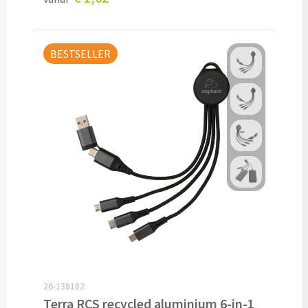
Caps bedrukken
BESTSELLER
Zonnehoedjes bedrukken
Zonnekleppen bedrukken
Hoedenbanden bedrukken
Custom made
Custom made kleding
Custom made caps
Custom made zonnehoedjes
26-138182
Custom made bandana's
Terra RCS recycled aluminium 6-in-1