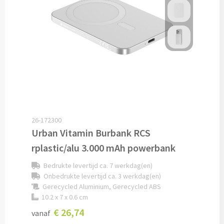
Custom made schrijfblokken
Custom made memoblaadjes
Custom made muismatten
Kantoor artikelen
Agenda's bedrukken
26-172300
Urban Vitamin Burbank RCS
Bureau onderleggers bedrukken
rplastic/alu 3.000 mAh powerbank
Bureaulampen bedrukken
Bedrukte levertijd ca. 7 werkdag(en)
Onbedrukte levertijd ca. 3 werkdag(en)
Linialen bedrukken
Gerecycled Aluminium, Gerecycled ABS
10.2 x 7 x 0.6 cm
Muismatten bedrukken
€ 26,74
vanaf