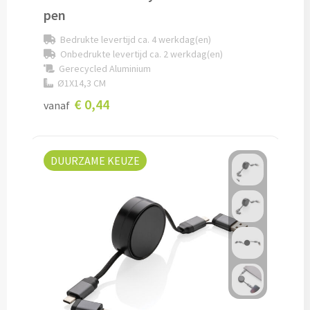
pen
Alle reisartikelen
Bedrukte levertijd ca. 4 werkdag(en)
Onbedrukte levertijd ca. 2 werkdag(en)
Auto artikelen
Gerecycled Aluminium
Ø1X14,3 CM
Auto telefoonhouders bedrukken
€ 0,44
vanaf
Reisbekers & Thermobekers bedrukken
Auto organizers bedrukken
DUURZAME KEUZE
Veiligheidshamersbedrukken
IJskrabbers bedrukken
Parkeerschijven bedrukken
Auto zonneschermen bedrukken