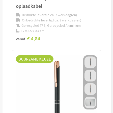
oplaadkabel
Custom made sokken
Bedrukte levertijd ca. 7 werkdag(en)
Onbedrukte levertijd ca. 3 werkdag(en)
Custom made mutsen & sjaals
Gerecycled TPE, Gerecycled Aluminium
17 x 3.5 x 0.4 cm
Mutsen, Sjaals & Handschoenen
€ 4,84
vanaf
Mutsen bedrukken
Sjaals bedrukken
DUURZAME KEUZE
Colsjaals bedrukken
Bandana's & Hoofdbanden bedrukken
Wintersets bedrukken
Handschoenen bedrukken