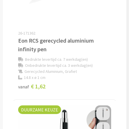
Lunch
Lunchboxen bedrukken
26-171362
Lunchbekers bedrukken
Eon RCS gerecycled aluminium
infinity pen
Voedselcontainers bedrukken
Bedrukte levertijd ca. 7 werkdag(en)
Onbedrukte levertijd ca. 3 werkdag(en)
Saladeboxen bedrukken
Gerecycled Aluminium, Grafiet
14.8 x ø 1 cm
Snoep
€ 1,62
vanaf
Pepermunt bedrukken
Snoeppotten bedrukken
DUURZAME KEUZE
Snoepblikken bedrukken