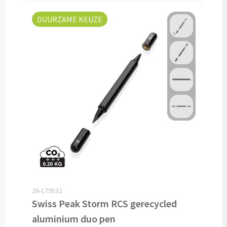
Pepernoten & Strooigoed
DUURZAME KEUZE
Schrijfwaren & Kantoorartikelen
Pennen
Balpennen bedrukken
Houten balpennen bedrukken
Touchpennen bedrukken
Luxe pennen bedrukken
26-179532
Alle schrijfwaren & pennen
Swiss Peak Storm RCS gerecycled
aluminium duo pen
Overige schrijfwaren