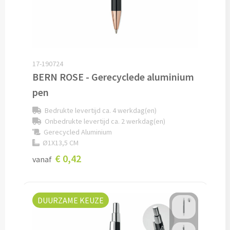
Baby kleding
Rompertjes bedrukken
17-190724
Babycapes bedrukken
BERN ROSE - Gerecyclede aluminium
pen
Slabbetjes bedrukken
Bedrukte levertijd ca. 4 werkdag(en)
Kleding accessoires
Onbedrukte levertijd ca. 2 werkdag(en)
Gerecycled Aluminium
Schoenenpoetssets bedrukken
Ø1X13,5 CM
€ 0,42
vanaf
Sneakers bedrukken
Kledingtassen bedrukken
DUURZAME KEUZE
Schoenentassen bedrukken