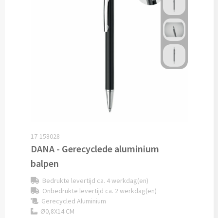
Technologie
Opladers
Powerbanks bedrukken
Draadloze powerbanks bedrukken
Draadloze opladers bedrukken
17-158028
Solar powerbanks bedrukken
DANA - Gerecyclede aluminium
balpen
USB oplaadstekkers bedrukken
Bedrukte levertijd ca. 4 werkdag(en)
Reisladers & Reisstekkers bedrukken
Onbedrukte levertijd ca. 2 werkdag(en)
Gerecycled Aluminium
Ø0,8X14 CM
USB autoladers