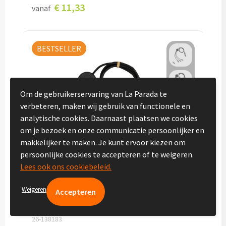
€ 11,33
vanaf
Vakantie, Recreatie & Spellen
Zomer & Strand
BESTSELLER
Zonnebrillen bedrukken
Strandballen bedrukken
Om de gebruikerservaring van La Parada te
verbeteren, maken wij gebruik van functionele en
analytische cookies. Daarnaast plaatsen we cookies
Handwaaiers bedrukken
om je bezoek en onze communicatie persoonlijker en
makkelijker te maken. Je kunt ervoor kiezen om
Strandtassen bedrukken
persoonlijke cookies te accepteren of te weigeren.
Lees ook ons cookiebeleid.
Strandmatten bedrukken
Weigeren
Strandstoelen bedrukken
Parasols bedrukken
26-138183