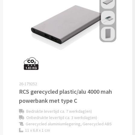
Alle fiets artikelen
Custom made
Custom made bagageriemen & bagagelabels
Custom made auto zonneschermen
Custom made zadelhoesjes
Geld & Bankpasjes
26-179252
RCS gerecycled plastic/alu 4000 mah
Pashouders bedrukken
powerbank met type C
Portemonnees's bedrukken
Bedrukte levertijd ca. 7 werkdag(en)
Onbedrukte levertijd ca. 3 werkdag(en)
Reisetui's & Reisportefeuilles bedrukken
Gerecycled aluminiumlegering, Gerecycled ABS
11 x 6.8 x 1 cm