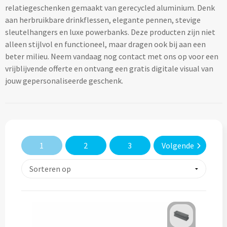
relatiegeschenken gemaakt van gerecycled aluminium. Denk
Lifestyle
Ocean Bottle
Hennep
Reistassen & Trolleys
aan herbruikbare drinkflessen, elegante pennen, stevige
Kerst geschenken
Handdoeken & Strandlakens
sleutelhangers en luxe powerbanks. Deze producten zijn niet
Natuurliefhebbers
Reistassen bedrukken
Stanley
Jute
alleen stijlvol en functioneel, maar dragen ook bij aan een
Adventskalenders
Handdoeken & Strandlakens
beter milieu. Neem vandaag nog contact met ons op voor een
Onderwijs
Duffeltassen bedrukken
Keramiek
vrijblijvende offerte en ontvang een gratis digitale visual van
Kerstmokken & drinkflessen
Textiel
Custom made handdoeken & strandlakens
jouw gepersonaliseerde geschenk.
Personeel & Onboarding
Trolleys bedrukken
Kurk
Kerstknuffels
Textiel
Schoonheidssalons
Organisch katoen
Zakelijke tassen
Give-Aways
Kersttruien
Elevate
Sport & Fitness
Laptop & Tablet tassen bedrukken
Steenpapier
Give-Aways
Kerstmutsen
1
2
3
Volgende
Iqoniq
Tandartsen
Laptop & Tablet hoezen bedrukken
Custom made sleutelhangers
Kerstkaarsen
Gerecyclede materialen
Toerisme
Laptop rugzakken bedrukken
Home & Living
Custom made zadelhoesjes
Kerstsokken
Gerecyclede materialen
Transport
Documenttassen bedrukken
Custom made medailles
Home & Living
Kerstgadgets
Gerecycled aluminium