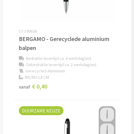
Kleding, Caps & Mutsen
17-190626
Shirts & Hoodies
BERGAMO - Gerecyclede aluminium
T-shirts bedrukken
balpen
Bedrukte levertijd ca. 4 werkdag(en)
Polo shirts bedrukken
Onbedrukte levertijd ca. 2 werkdag(en)
Gerecycled Aluminium
Hoodies bedrukken
Ø0,9X13,8 CM
€ 0,40
vanaf
Alle textiel artikelen
Bodywarmers & Jassen
DUURZAME KEUZE
Bodywarmers bedrukken