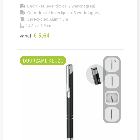
Bedrukte levertijd ca. 7 werkdag(en)
Onbedrukte levertijd ca. 3 werkdag(en)
Potloden bedrukken
Gerecycled Aluminium
14.8 x ø 1.2 cm
Markeerstiften bedrukken
€ 5,64
vanaf
Kinderschrijfwaren bedrukken
Stoepkrijt bedrukken
DUURZAME KEUZE
Waskrijtjes bedrukken
Notitieboekjes & Schrijfmappen
Notitieboekjes bedrukken
Notitieblokken bedrukken
Schrijfmappen bedrukken