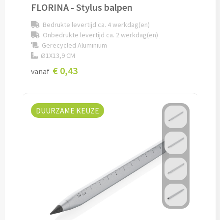
FLORINA - Stylus balpen
Cocktailsets bedrukken
Bedrukte levertijd ca. 4 werkdag(en)
Onbedrukte levertijd ca. 2 werkdag(en)
Heupflesjes bedrukken
Gerecycled Aluminium
Ø1X13,9 CM
€ 0,43
Proteine shakers bedrukken
vanaf
IJsblokjes bedrukken
DUURZAME KEUZE
Rietjes bedrukken
Alle drinkwaren
Custom made
Custom made drinkflessen
Custom made IZY Bottles