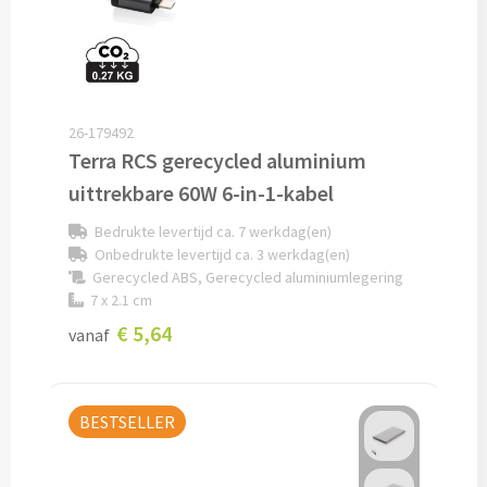
Veiligheidshesjes bedrukken
Veiligheidshesjes kinderen bedrukken
26-179492
Alle auto artikelen
Terra RCS gerecycled aluminium
Fiets artikelen
uittrekbare 60W 6-in-1-kabel
Bedrukte levertijd ca. 7 werkdag(en)
Zadelhoesjes bedrukken
Onbedrukte levertijd ca. 3 werkdag(en)
Gerecycled ABS, Gerecycled aluminiumlegering
Fietslampjes bedrukken
7 x 2.1 cm
€ 5,64
vanaf
Fietsbellen bedrukken
Fietstassen bedrukken
BESTSELLER
Lampjes & Reflectoren bedrukken