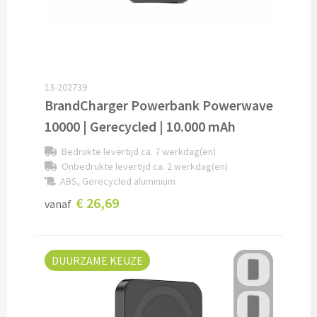
Verpleegster horloges bedrukken
Bureauklokken bedrukken
13-202739
Wekkers bedrukken
BrandCharger Powerbank Powerwave
Wandklokken bedrukken
10000 | Gerecycled | 10.000 mAh
Bedrukte levertijd ca. 7 werkdag(en)
Custom made
Onbedrukte levertijd ca. 2 werkdag(en)
ABS, Gerecycled aluminium
Custom made opladers & oplaadkabels
€ 26,69
vanaf
Custom made telefoon accessoires
DUURZAME KEUZE
Custom made webcam covers
Custom made USB sticks