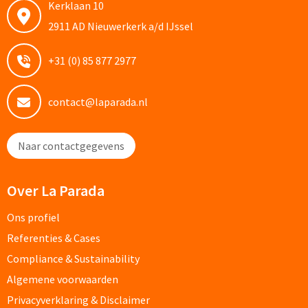
Kerklaan 10
Custom made schrijfblokken
2911 AD Nieuwerkerk a/d IJssel
Custom made memoblaadjes
+31 (0) 85 877 2977
Custom made muismatten
contact@laparada.nl
Kantoor artikelen
Naar contactgegevens
Agenda's bedrukken
Over La Parada
Bureau onderleggers bedrukken
Ons profiel
Bureaulampen bedrukken
Referenties & Cases
Linialen bedrukken
Compliance & Sustainability
Algemene voorwaarden
Muismatten bedrukken
Privacyverklaring & Disclaimer