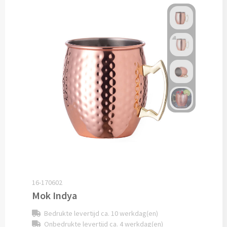
Snoep bedrukken
Lollies bedrukken
Chocolade & Bonbons bedrukken
Kauwgom bedrukken
Alle snoep artikelen
Koeken & Chips
Koekjes bedrukken
16-170602
Brievenbus taarten
Mok Indya
Chips & Nootjes bedrukken
Bedrukte levertijd ca. 10 werkdag(en)
Onbedrukte levertijd ca. 4 werkdag(en)