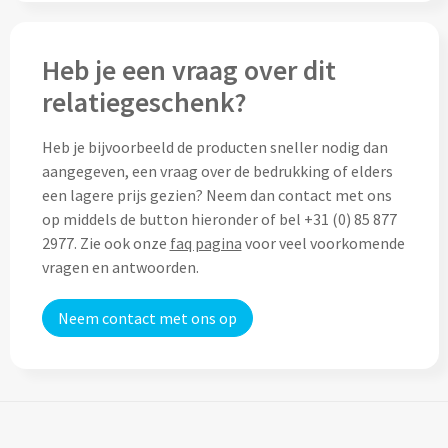
Thermosflessen bedrukken
Custom made knuffels
Sportflessen & Bidons bedrukken
Heb je een vraag over dit
Custom made (bad)slippers
relatiegeschenk?
Opvouwbare drinkflessen bedrukken
Custom made opblaas artikelen
Heb je bijvoorbeeld de producten sneller nodig dan
Waterflesjes bedrukken
aangegeven, een vraag over de bedrukking of elders
Custom made voetballen & frisbees
een lagere prijs gezien? Neem dan contact met ons
Mokken & Bekers
op middels de button hieronder of bel +31 (0) 85 877
Custom made auto zonneschermen
2977. Zie ook onze
faq pagina
voor veel voorkomende
Reis- & Thermosbekers bedrukken
vragen en antwoorden.
Mokken & Kopjes bedrukken
Offerte + Visual opvragen
Neem contact met ons op
Bekers bedrukken
Offerte + Visual opvragen
Drinkglazen & Karaffen
Vraag
hier
vrijblijvend je offerte + digitale visual op