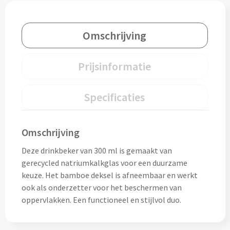
Drinkglazen & Theeglazen bedrukken
Dubbelwandige glazen bedrukken
Omschrijving
Wijn- & Champagneglazen bedrukken
Prijsinformatie
Bierglazen bedrukken
Specificaties
Wijnkaraffen bedrukken
Waterkaraffen bedrukken
Omschrijving
Deze drinkbeker van 300 ml is gemaakt van
Alle glazen
gerecycled natriumkalkglas voor een duurzame
keuze. Het bamboe deksel is afneembaar en werkt
Overige drinkwaren
ook als onderzetter voor het beschermen van
oppervlakken. Een functioneel en stijlvol duo.
Wijngeschenken bedrukken
Drinksets bedrukken