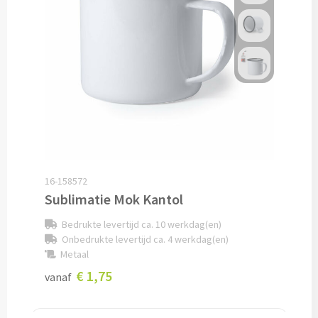
Lunch
Lunchboxen bedrukken
Lunchbekers bedrukken
Voedselcontainers bedrukken
Saladeboxen bedrukken
16-158572
Sublimatie Mok Kantol
Snoep
Bedrukte levertijd ca. 10 werkdag(en)
Pepermunt bedrukken
Onbedrukte levertijd ca. 4 werkdag(en)
Metaal
Snoeppotten bedrukken
€ 1,75
vanaf
Snoepblikken bedrukken