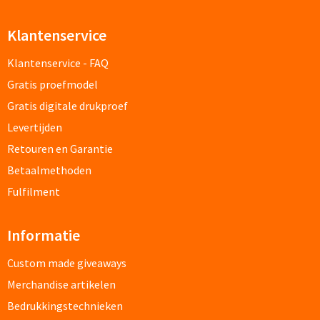
Papier- & Memohouders bedrukken
Klantenservice
Pen etui's bedrukken
Klantenservice - FAQ
Gratis proefmodel
Pennenhouders bedrukken
Gratis digitale drukproef
Overige bureau artikelen
Levertijden
Retouren en Garantie
Betaalmethoden
Paraplu's & Poncho's
Fulfilment
Paraplu's
Informatie
Handmatige paraplu's bedrukken
Custom made giveaways
Automatische paraplu's bedrukken
Merchandise artikelen
Bedrukkingstechnieken
Stormparaplu's bedrukken