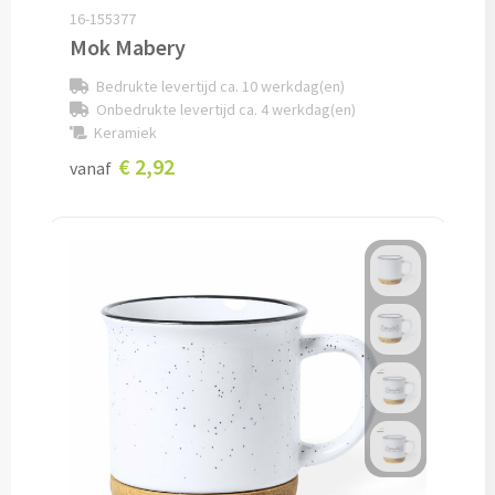
16-155377
Mok Mabery
Potloden bedrukken
Bedrukte levertijd ca. 10 werkdag(en)
Markeerstiften bedrukken
Onbedrukte levertijd ca. 4 werkdag(en)
Keramiek
Kinderschrijfwaren bedrukken
€ 2,92
vanaf
Stoepkrijt bedrukken
Waskrijtjes bedrukken
Notitieboekjes & Schrijfmappen
Notitieboekjes bedrukken
Notitieblokken bedrukken
Schrijfmappen bedrukken