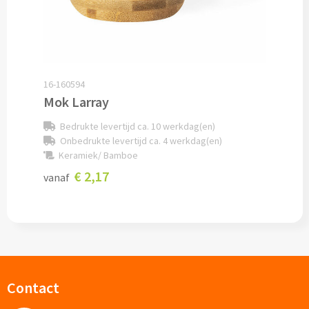
Documentmappen bedrukken
Klemborden bedrukken
16-160594
Memo's
Mok Larray
Memoblaadjes bedrukken
Bedrukte levertijd ca. 10 werkdag(en)
Onbedrukte levertijd ca. 4 werkdag(en)
Keramiek/ Bamboe
Memo boekjes bedrukken
€ 2,17
vanaf
Memo sets bedrukken
Kubusblokken bedrukken
Custom made
Contact
Custom made notitieboekjes