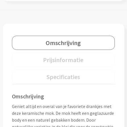
Drinkglazen & Theeglazen bedrukken
Dubbelwandige glazen bedrukken
Wijn- & Champagneglazen bedrukken
Omschrijving
Bierglazen bedrukken
Wijnkaraffen bedrukken
Prijsinformatie
Waterkaraffen bedrukken
Specificaties
Alle glazen
Omschrijving
Overige drinkwaren
Geniet altijd en overal van je favoriete drankjes met
Wijngeschenken bedrukken
deze keramische mok. De mok heeft een geglazuurde
body en een naturel gebakken bodem. Door
Drinksets bedrukken
natuurlijke variaties in de klei die voor de constructie