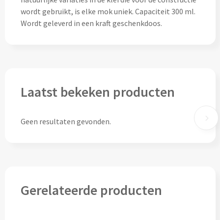
wordt gebruikt, is elke mok uniek. Capaciteit 300 ml.
Cocktailsets bedrukken
Wordt geleverd in een kraft geschenkdoos.
Heupflesjes bedrukken
Proteine shakers bedrukken
Laatst bekeken producten
IJsblokjes bedrukken
Rietjes bedrukken
Geen resultaten gevonden.
Alle drinkwaren
Custom made
Gerelateerde producten
Custom made drinkflessen
Custom made IZY Bottles