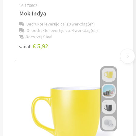
16-170602
Pepernoten & Strooigoed
Mok Indya
Bedrukte levertijd ca. 10 werkdag(en)
Schrijfwaren & Kantoorartikelen
Onbedrukte levertijd ca. 4 werkdag(en)
Roestvrij Staal
Pennen
€ 5,92
vanaf
Balpennen bedrukken
Houten balpennen bedrukken
Touchpennen bedrukken
Luxe pennen bedrukken
Alle schrijfwaren & pennen
Overige schrijfwaren