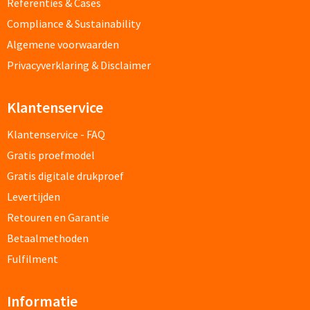
Referenties & Cases
Papier- & Memohouders bedrukken
Compliance & Sustainability
Algemene voorwaarden
Pen etui's bedrukken
Privacyverklaring & Disclaimer
Pennenhouders bedrukken
Klantenservice
Overige bureau artikelen
Klantenservice - FAQ
Gratis proefmodel
Paraplu's & Poncho's
Gratis digitale drukproef
Levertijden
Paraplu's
Retouren en Garantie
Handmatige paraplu's bedrukken
Betaalmethoden
Fulfilment
Automatische paraplu's bedrukken
Informatie
Stormparaplu's bedrukken