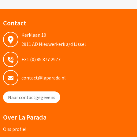
Custom made schrijfblokken
Contact
Custom made memoblaadjes
Kerklaan 10
Custom made muismatten
2911 AD Nieuwerkerk a/d IJssel
Kantoor artikelen
+31 (0) 85 877 2977
Agenda's bedrukken
contact@laparada.nl
Bureau onderleggers bedrukken
Naar contactgegevens
Bureaulampen bedrukken
Linialen bedrukken
Over La Parada
Muismatten bedrukken
Ons profiel