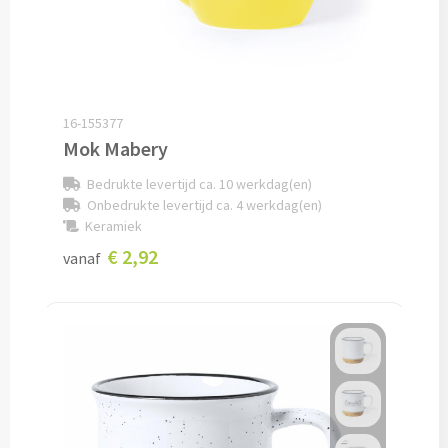
Potloden bedrukken
Markeerstiften bedrukken
16-155377
Kinderschrijfwaren bedrukken
Mok Mabery
Bedrukte levertijd ca. 10 werkdag(en)
Stoepkrijt bedrukken
Onbedrukte levertijd ca. 4 werkdag(en)
Keramiek
Waskrijtjes bedrukken
€ 2,92
vanaf
Notitieboekjes & Schrijfmappen
Notitieboekjes bedrukken
Notitieblokken bedrukken
Schrijfmappen bedrukken