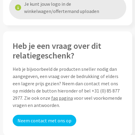
Thermosflessen bedrukken
Je kunt jouw logo in de
winkelwagen/offertemand uploaden
Custom made knuffels
Sportflessen & Bidons bedrukken
Custom made (bad)slippers
Opvouwbare drinkflessen bedrukken
Custom made opblaas artikelen
Heb je een vraag over dit
Waterflesjes bedrukken
relatiegeschenk?
Custom made voetballen & frisbees
Mokken & Bekers
Heb je bijvoorbeeld de producten sneller nodig dan
Custom made auto zonneschermen
aangegeven, een vraag over de bedrukking of elders
Reis- & Thermosbekers bedrukken
een lagere prijs gezien? Neem dan contact met ons
op middels de button hieronder of bel +31 (0) 85 877
Mokken & Kopjes bedrukken
Offerte + Visual opvragen
2977. Zie ook onze
faq pagina
voor veel voorkomende
vragen en antwoorden.
Bekers bedrukken
Offerte + Visual opvragen
Neem contact met ons op
Drinkglazen & Karaffen
Vraag
hier
vrijblijvend je offerte + digitale visual op