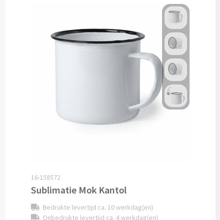
Lunch
Lunchboxen bedrukken
Lunchbekers bedrukken
Voedselcontainers bedrukken
Saladeboxen bedrukken
Snoep
Pepermunt bedrukken
16-158572
Snoeppotten bedrukken
Sublimatie Mok Kantol
Bedrukte levertijd ca. 10 werkdag(en)
Snoepblikken bedrukken
Onbedrukte levertijd ca. 4 werkdag(en)