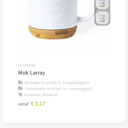
Documentmappen bedrukken
Klemborden bedrukken
Memo's
Memoblaadjes bedrukken
16-160594
Memo boekjes bedrukken
Mok Larray
Memo sets bedrukken
Bedrukte levertijd ca. 10 werkdag(en)
Onbedrukte levertijd ca. 4 werkdag(en)
Kubusblokken bedrukken
Keramiek/ Bamboe
€ 2,17
vanaf
Custom made
Custom made notitieboekjes