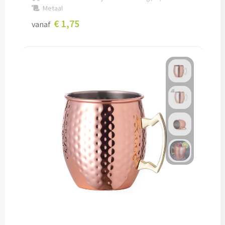
Metaal
Snoep bedrukken
€ 1,75
vanaf
Lollies bedrukken
Chocolade & Bonbons bedrukken
Kauwgom bedrukken
Alle snoep artikelen
Koeken & Chips
Koekjes bedrukken
Brievenbus taarten
Chips & Nootjes bedrukken