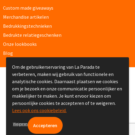
Custom made giveaways
Opvouwbare paraplu's bedrukken
Merchandise artikelen
Bedrukkingstechnieken
Golfparaplu's bedrukken
Bedrukte relatiegeschenken
Kinderparaplu's bedrukken
Onze lookbooks
Blog
Poncho's & Regenjassen
Om de gebruikerservaring van La Parada te
Poncho's bedrukken
verbeteren, maken wij gebruik van functionele en
© Copyright La Parada 2008-2026
analytische cookies. Daarnaast plaatsen we cookies
Regenjassen bedrukken
om je bezoek en onze communicatie persoonlijker en
makkelijker te maken. Je kunt ervoor kiezen om
Custom made
persoonlijke cookies te accepteren of te weigeren.
Lees ook ons cookiebeleid.
Custom made paraplu's
Weigeren
Custom made poncho's