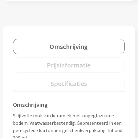
Drinkglazen & Theeglazen bedrukken
Dubbelwandige glazen bedrukken
Wijn- & Champagneglazen bedrukken
Omschrijving
Bierglazen bedrukken
Wijnkaraffen bedrukken
Prijsinformatie
Waterkaraffen bedrukken
Specificaties
Alle glazen
Omschrijving
Overige drinkwaren
Stijlvolle mok van keramiek met ongeglazuurde
Wijngeschenken bedrukken
bodem. Vaatwasserbestendig. Gepresenteerd in een
gerecyclede kartonnen geschenkverpakking. Inhoud:
Drinksets bedrukken
300 ml.