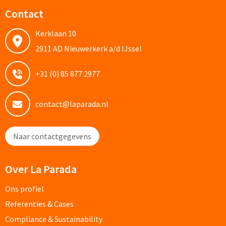
Contact
Custom made schrijfblokken
Kerklaan 10
Custom made memoblaadjes
2911 AD Nieuwerkerk a/d IJssel
Custom made muismatten
+31 (0) 85 877 2977
Kantoor artikelen
contact@laparada.nl
Agenda's bedrukken
Naar contactgegevens
Bureau onderleggers bedrukken
Bureaulampen bedrukken
Over La Parada
Linialen bedrukken
Ons profiel
Referenties & Cases
Muismatten bedrukken
Compliance & Sustainability