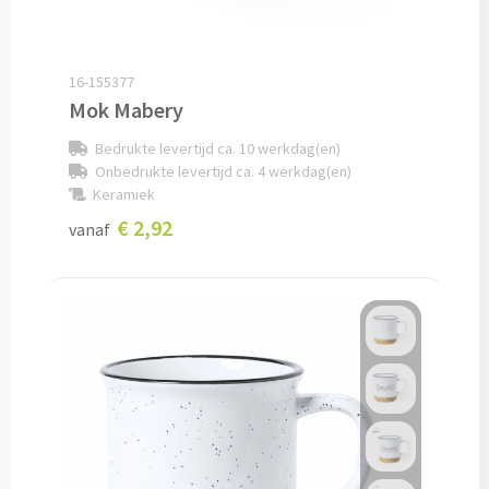
Potloden bedrukken
16-155377
Markeerstiften bedrukken
Mok Mabery
Bedrukte levertijd ca. 10 werkdag(en)
Kinderschrijfwaren bedrukken
Onbedrukte levertijd ca. 4 werkdag(en)
Keramiek
Stoepkrijt bedrukken
€ 2,92
vanaf
Waskrijtjes bedrukken
Notitieboekjes & Schrijfmappen
Notitieboekjes bedrukken
Notitieblokken bedrukken
Schrijfmappen bedrukken