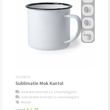
Lunch
Lunchboxen bedrukken
Lunchbekers bedrukken
Voedselcontainers bedrukken
Saladeboxen bedrukken
Snoep
16-158572
Pepermunt bedrukken
Sublimatie Mok Kantol
Bedrukte levertijd ca. 10 werkdag(en)
Snoeppotten bedrukken
Onbedrukte levertijd ca. 4 werkdag(en)
Metaal
Snoepblikken bedrukken
€ 1,75