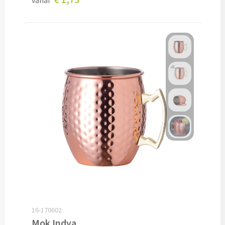
vanaf
Snoep bedrukken
Lollies bedrukken
Chocolade & Bonbons bedrukken
Kauwgom bedrukken
Alle snoep artikelen
Koeken & Chips
Koekjes bedrukken
Brievenbus taarten
16-170602
Chips & Nootjes bedrukken
Mok Indya