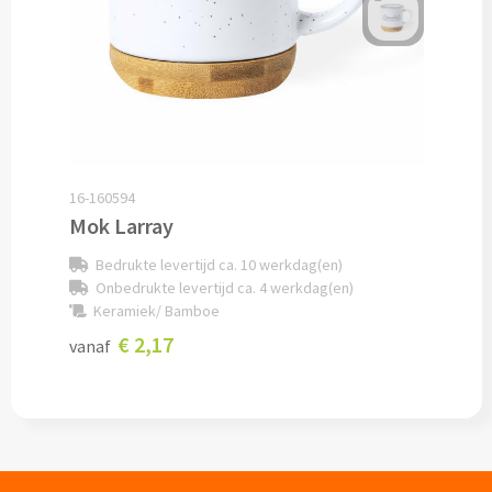
Documentmappen bedrukken
Klemborden bedrukken
Memo's
16-160594
Memoblaadjes bedrukken
Mok Larray
Memo boekjes bedrukken
Bedrukte levertijd ca. 10 werkdag(en)
Onbedrukte levertijd ca. 4 werkdag(en)
Memo sets bedrukken
Keramiek/ Bamboe
€ 2,17
vanaf
Kubusblokken bedrukken
Custom made
Custom made notitieboekjes