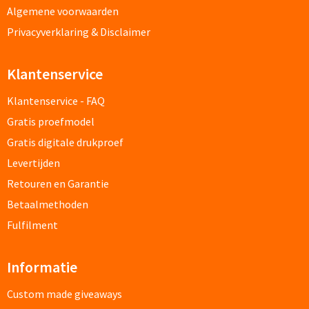
Algemene voorwaarden
Papier- & Memohouders bedrukken
Privacyverklaring & Disclaimer
Pen etui's bedrukken
Klantenservice
Pennenhouders bedrukken
Klantenservice - FAQ
Overige bureau artikelen
Gratis proefmodel
Gratis digitale drukproef
Levertijden
Paraplu's & Poncho's
Retouren en Garantie
Paraplu's
Betaalmethoden
Fulfilment
Handmatige paraplu's bedrukken
Informatie
Automatische paraplu's bedrukken
Custom made giveaways
Stormparaplu's bedrukken