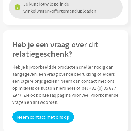
Thermosflessen bedrukken
Je kunt jouw logo in de
winkelwagen/offertemand uploaden
Custom made knuffels
Sportflessen & Bidons bedrukken
Custom made (bad)slippers
Opvouwbare drinkflessen bedrukken
Custom made opblaas artikelen
Heb je een vraag over dit
Waterflesjes bedrukken
relatiegeschenk?
Custom made voetballen & frisbees
Mokken & Bekers
Heb je bijvoorbeeld de producten sneller nodig dan
Custom made auto zonneschermen
aangegeven, een vraag over de bedrukking of elders
Reis- & Thermosbekers bedrukken
een lagere prijs gezien? Neem dan contact met ons
op middels de button hieronder of bel +31 (0) 85 877
Mokken & Kopjes bedrukken
Offerte + Visual opvragen
2977. Zie ook onze
faq pagina
voor veel voorkomende
vragen en antwoorden.
Bekers bedrukken
Offerte + Visual opvragen
Neem contact met ons op
Drinkglazen & Karaffen
Vraag
hier
vrijblijvend je offerte + digitale visual op