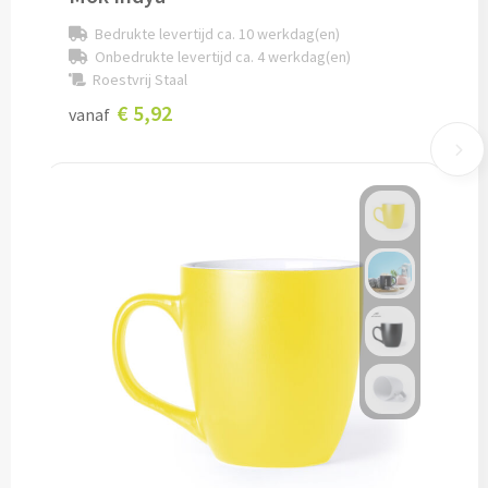
Pepernoten & Strooigoed
Bedrukte levertijd ca. 10 werkdag(en)
Onbedrukte levertijd ca. 4 werkdag(en)
Roestvrij Staal
Schrijfwaren & Kantoorartikelen
€ 5,92
vanaf
Pennen
Balpennen bedrukken
Houten balpennen bedrukken
Touchpennen bedrukken
Luxe pennen bedrukken
Alle schrijfwaren & pennen
Overige schrijfwaren