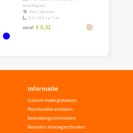
werkdag(en)
Glas, Siliconen
5.5 x 23.5 x ø 7 cm
€ 8,32
vanaf
Informatie
Custom made giveaways
Merchandise artikelen
Bedrukkingstechnieken
Bedrukte relatiegeschenken