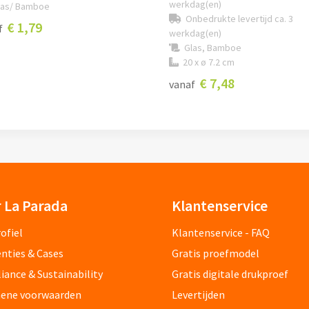
werkdag(en)
las/ Bamboe
Onbedrukte levertijd ca. 3
€ 1,79
f
werkdag(en)
Glas, Bamboe
20 x ø 7.2 cm
€ 7,48
vanaf
 La Parada
Klantenservice
ofiel
Klantenservice - FAQ
nties & Cases
Gratis proefmodel
ance & Sustainability
Gratis digitale drukproef
ene voorwaarden
Levertijden