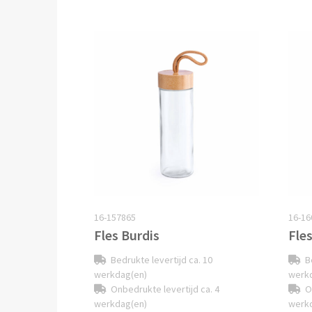
16-157865
16-16
Fles Burdis
Fle
Bedrukte levertijd ca. 10
B
werkdag(en)
werk
Onbedrukte levertijd ca. 4
O
werkdag(en)
werk