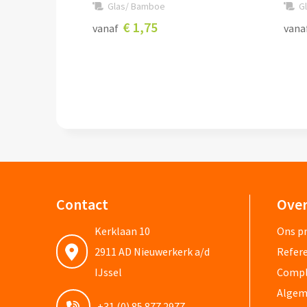
Glas/ Bamboe
G
€ 1,75
vanaf
vana
Contact
Over
Kerklaan 10
Ons pr
2911 AD Nieuwerkerk a/d
Refere
IJssel
Compli
Algem
+31 (0) 85 877 2977