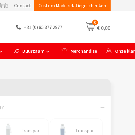
Contact
Custom Made relatiegeschenken
0
+31 (0) 85 877 2977
€ 0,00
Duurzaam
Merchandise
Onze kla
ur
Transparant / Grijs
Transparant / Lichtblauw