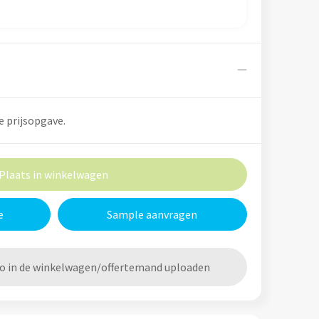
e prijsopgave.
Plaats in winkelwagen
e
Sample aanvragen
go in de winkelwagen/offertemand uploaden