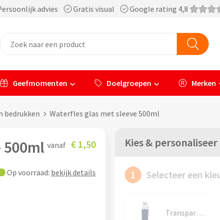
ersoonlijk advies
Gratis visual
Google rating 4,8
Geefmomenten
Doelgroepen
Merken
en bedrukken
Waterfles glas met sleeve 500ml
Kies & personaliseer
e 500ml
€ 1,50
vanaf
Op voorraad:
bekijk details
1
Selecteer een kle
Transparant / Donkerblauw