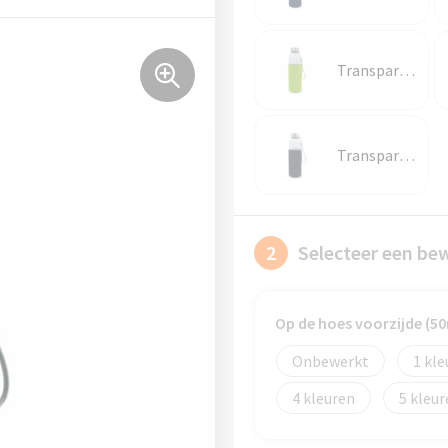
Transparant / Lichtgroen
Transparant / Zwart
2
Selecteer een be
Op de hoes voorzijde (
Onbewerkt
1
4
5