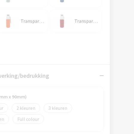
Transparant / Oranje
Transparant / Rood
werking/bedrukking
50mm x 90mm)
2
3
Full colour