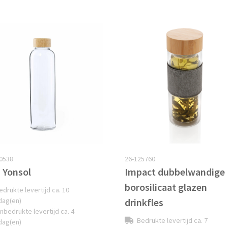
0538
26-125760
s Yonsol
Impact dubbelwandige
borosilicaat glazen
edrukte levertijd ca. 10
dag(en)
drinkfles
nbedrukte levertijd ca. 4
Bedrukte levertijd ca. 7
dag(en)