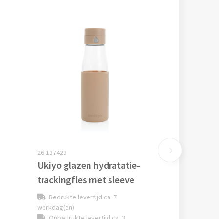
26-137423
Ukiyo glazen hydratatie-
trackingfles met sleeve
Bedrukte levertijd ca. 7
werkdag(en)
Onbedrukte levertijd ca. 3