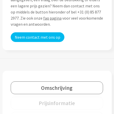
Thermosflessen bedrukken
een lagere prijs gezien? Neem dan contact met ons
Custom made knuffels
op middels de button hieronder of bel +31 (0) 85 877
Sportflessen & Bidons bedrukken
2977. Zie ook onze
faq pagina
voor veel voorkomende
Custom made (bad)slippers
vragen en antwoorden.
Opvouwbare drinkflessen bedrukken
Custom made opblaas artikelen
Neem contact met ons op
Waterflesjes bedrukken
Custom made voetballen & frisbees
Mokken & Bekers
Custom made auto zonneschermen
Reis- & Thermosbekers bedrukken
Mokken & Kopjes bedrukken
Offerte + Visual opvragen
Omschrijving
Bekers bedrukken
Offerte + Visual opvragen
Prijsinformatie
Drinkglazen & Karaffen
Vraag
hier
vrijblijvend je offerte + digitale visual op