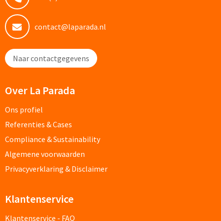
Custom made schrijfblokken
contact@laparada.nl
Custom made memoblaadjes
Naar contactgegevens
Custom made muismatten
Kantoor artikelen
Over La Parada
Ons profiel
Agenda's bedrukken
Referenties & Cases
Bureau onderleggers bedrukken
Compliance & Sustainability
Algemene voorwaarden
Bureaulampen bedrukken
Privacyverklaring & Disclaimer
Linialen bedrukken
Klantenservice
Muismatten bedrukken
Klantenservice - FAQ