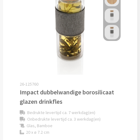
Pepernoten & Strooigoed
Schrijfwaren & Kantoorartikelen
Pennen
Balpennen bedrukken
Houten balpennen bedrukken
26-125760
Impact dubbelwandige borosilicaat
Touchpennen bedrukken
glazen drinkfles
Luxe pennen bedrukken
Bedrukte levertijd ca. 7 werkdag(en)
Onbedrukte levertijd ca. 3 werkdag(en)
Alle schrijfwaren & pennen
Glas, Bamboe
20 x ø 7.2 cm
Overige schrijfwaren