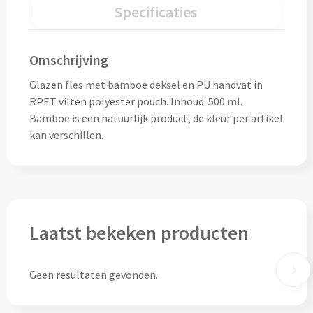
Drinkglazen & Theeglazen bedrukken
Specificaties
Dubbelwandige glazen bedrukken
Omschrijving
Wijn- & Champagneglazen bedrukken
Glazen fles met bamboe deksel en PU handvat in
RPET vilten polyester pouch. Inhoud: 500 ml.
Bierglazen bedrukken
Bamboe is een natuurlijk product, de kleur per artikel
kan verschillen.
Wijnkaraffen bedrukken
Waterkaraffen bedrukken
Alle glazen
Laatst bekeken producten
Overige drinkwaren
Geen resultaten gevonden.
Wijngeschenken bedrukken
Drinksets bedrukken