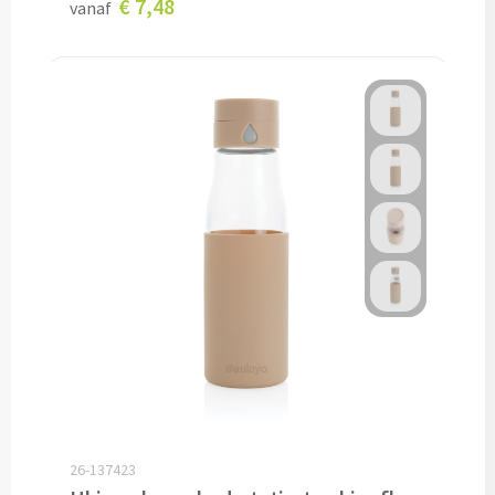
€ 7,48
vanaf
Potloden bedrukken
Markeerstiften bedrukken
Kinderschrijfwaren bedrukken
Stoepkrijt bedrukken
Waskrijtjes bedrukken
Notitieboekjes & Schrijfmappen
Notitieboekjes bedrukken
Notitieblokken bedrukken
26-137423
Schrijfmappen bedrukken