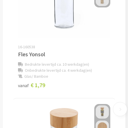
Snoep bedrukken
Lollies bedrukken
Chocolade & Bonbons bedrukken
16-160538
Kauwgom bedrukken
Fles Yonsol
Alle snoep artikelen
Bedrukte levertijd ca. 10 werkdag(en)
Onbedrukte levertijd ca. 4 werkdag(en)
Glas/ Bamboe
Koeken & Chips
€ 1,79
vanaf
Koekjes bedrukken
Brievenbus taarten
Chips & Nootjes bedrukken