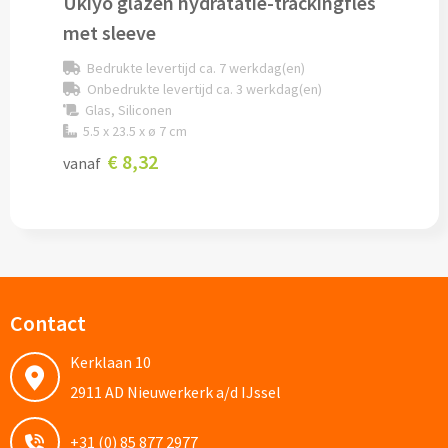
Ukiyo glazen hydratatie-trackingfles
met sleeve
Documentmappen bedrukken
Bedrukte levertijd ca. 7 werkdag(en)
Klemborden bedrukken
Onbedrukte levertijd ca. 3 werkdag(en)
Glas, Siliconen
5.5 x 23.5 x ø 7 cm
Memo's
€ 8,32
vanaf
Memoblaadjes bedrukken
Memo boekjes bedrukken
Memo sets bedrukken
Contact
Kubusblokken bedrukken
Kerklaan 10
Custom made
2911 AD Nieuwerkerk a/d IJssel
Custom made notitieboekjes
+31 (0) 85 877 2977