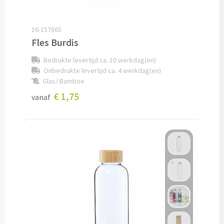
Lunch
16-157865
Fles Burdis
Lunchboxen bedrukken
Bedrukte levertijd ca. 10 werkdag(en)
Lunchbekers bedrukken
Onbedrukte levertijd ca. 4 werkdag(en)
Glas/ Bamboe
Voedselcontainers bedrukken
€ 1,75
vanaf
Saladeboxen bedrukken
Snoep
Pepermunt bedrukken
Snoeppotten bedrukken
Snoepblikken bedrukken