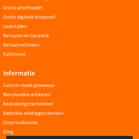
Papier- & Memohouders bedrukken
Gratis proefmodel
Gratis digitale drukproef
Pen etui's bedrukken
Levertijden
Retouren en Garantie
Pennenhouders bedrukken
Betaalmethoden
Overige bureau artikelen
Fulfilment
Informatie
Paraplu's & Poncho's
Custom made giveaways
Paraplu's
Merchandise artikelen
Bedrukkingstechnieken
Handmatige paraplu's bedrukken
Bedrukte relatiegeschenken
Automatische paraplu's bedrukken
Onze lookbooks
Blog
Stormparaplu's bedrukken