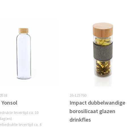
0538
26-125760
s Yonsol
Impact dubbelwandige
borosilicaat glazen
edrukte levertijd ca. 10
dag(en)
drinkfles
nbedrukte levertijd ca. 4