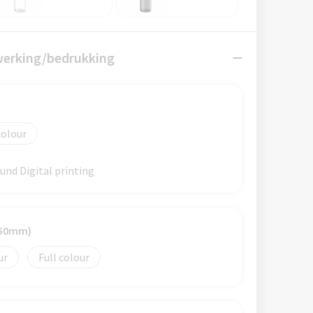
werking/bedrukking
colour
nd Digital printing
150mm)
Full colour