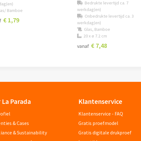
Bedrukte levertijd ca. 7
dag(en)
werkdag(en)
las/ Bamboe
Onbedrukte levertijd ca. 3
€ 1,79
f
werkdag(en)
Glas, Bamboe
20 x ø 7.2 cm
€ 7,48
vanaf
 La Parada
Klantenservice
ofiel
Klantenservice - FAQ
nties & Cases
Gratis proefmodel
ance & Sustainability
Gratis digitale drukproef