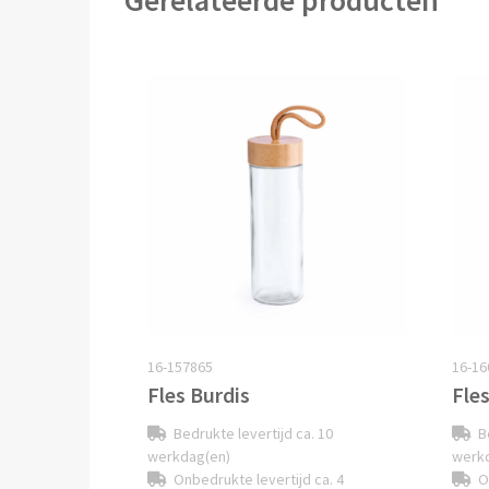
Gerelateerde producten
16-157865
16-16
Fles Burdis
Fle
Bedrukte levertijd ca. 10
B
werkdag(en)
werk
Onbedrukte levertijd ca. 4
O