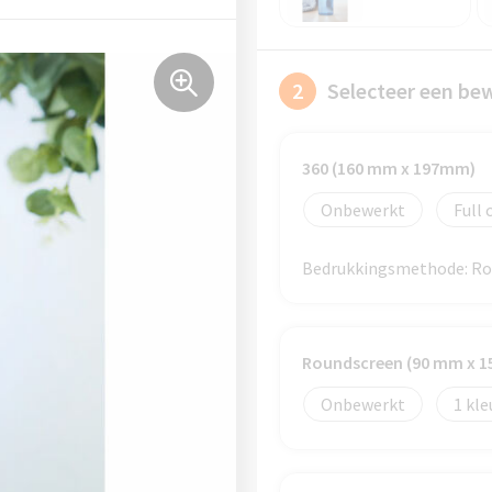
2
Selecteer een be
360 (160 mm x 197mm)
Onbewerkt
Full 
Bedrukkingsmethode: Rou
Roundscreen (90 mm x 
Onbewerkt
1