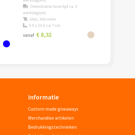
werkdag(en)
Onbedrukte levertijd ca. 3
werkdag(en)
Glas, Siliconen
5.5 x 23.5 x ø 7 cm
€ 8,32
vanaf
Informatie
Custom made giveaways
Merchandise artikelen
Bedrukkingstechnieken