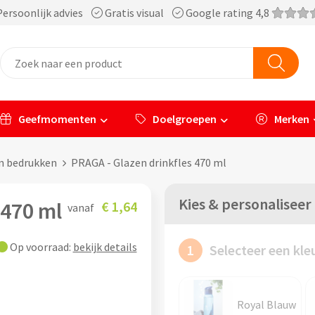
ersoonlijk advies
Gratis visual
Google rating 4,8
Geefmomenten
Doelgroepen
Merken
en bedrukken
PRAGA - Glazen drinkfles 470 ml
Kies & personaliseer
 470 ml
€ 1,64
vanaf
Op voorraad:
bekijk details
1
Selecteer een kle
Royal Blauw