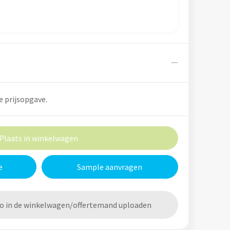
e prijsopgave.
Plaats in winkelwagen
e
Sample aanvragen
go in de winkelwagen/offertemand uploaden