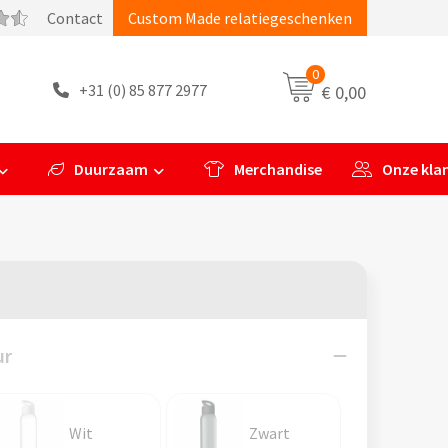
Contact
Custom Made relatiegeschenken
0
+31 (0) 85 877 2977
€ 0,00
Duurzaam
Merchandise
Onze kla
ur
Wit
Zwart