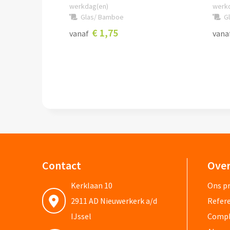
werkdag(en)
werk
Glas/ Bamboe
G
€ 1,75
vanaf
vana
Contact
Over
Kerklaan 10
Ons pr
2911 AD Nieuwerkerk a/d
Refere
IJssel
Compli