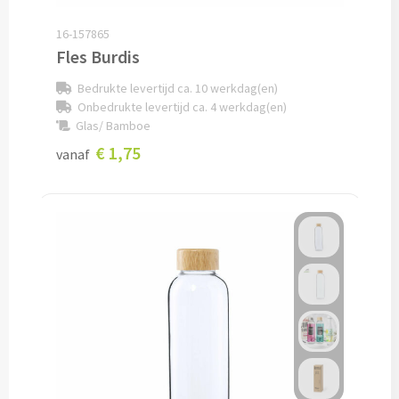
Lunch
16-157865
Fles Burdis
Lunchboxen bedrukken
Bedrukte levertijd ca. 10 werkdag(en)
Onbedrukte levertijd ca. 4 werkdag(en)
Lunchbekers bedrukken
Glas/ Bamboe
€ 1,75
vanaf
Voedselcontainers bedrukken
Saladeboxen bedrukken
Snoep
Pepermunt bedrukken
Snoeppotten bedrukken
Snoepblikken bedrukken