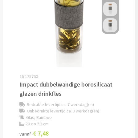
Pepernoten & Strooigoed
Schrijfwaren & Kantoorartikelen
Pennen
Balpennen bedrukken
Houten balpennen bedrukken
26-125760
Impact dubbelwandige borosilicaat
Touchpennen bedrukken
glazen drinkfles
Bedrukte levertijd ca. 7 werkdag(en)
Luxe pennen bedrukken
Onbedrukte levertijd ca. 3 werkdag(en)
Glas, Bamboe
Alle schrijfwaren & pennen
20 x ø 7.2 cm
€ 7,48
vanaf
Overige schrijfwaren