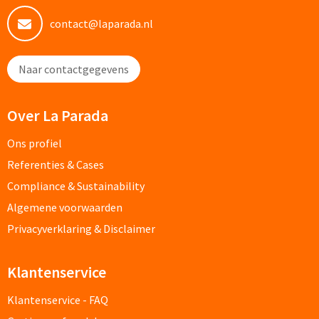
Custom made schrijfblokken
contact@laparada.nl
Custom made memoblaadjes
Naar contactgegevens
Custom made muismatten
Over La Parada
Kantoor artikelen
Ons profiel
Agenda's bedrukken
Referenties & Cases
Compliance & Sustainability
Bureau onderleggers bedrukken
Algemene voorwaarden
Privacyverklaring & Disclaimer
Bureaulampen bedrukken
Linialen bedrukken
Klantenservice
Muismatten bedrukken
Klantenservice - FAQ