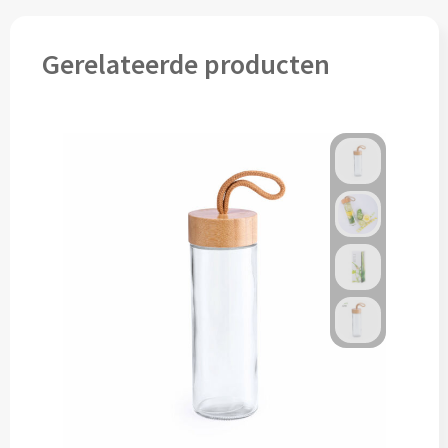
Cocktailsets bedrukken
Gerelateerde producten
Heupflesjes bedrukken
Proteine shakers bedrukken
IJsblokjes bedrukken
Rietjes bedrukken
Alle drinkwaren
Custom made
Custom made drinkflessen
Custom made IZY Bottles