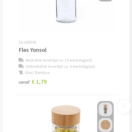
Snoep bedrukken
Lollies bedrukken
Chocolade & Bonbons bedrukken
16-160538
Fles Yonsol
Kauwgom bedrukken
Bedrukte levertijd ca. 10 werkdag(en)
Alle snoep artikelen
Onbedrukte levertijd ca. 4 werkdag(en)
Glas/ Bamboe
€ 1,79
Koeken & Chips
vanaf
Koekjes bedrukken
Brievenbus taarten
Chips & Nootjes bedrukken