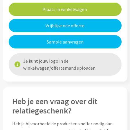
Home & Living
Plaats in winkelwagen
Wijnfles tasjes bedrukken
Custom made dekens & plaids
Opbergtasjes & Kadotasjes bedrukken
Vrijblijvende offerte
Custom made keukenschorten
Alle tassen
Sample aanvragen
Custom made onderzetters
Je kunt jouw logo in de
Eten & Drinken
Custom made plantjes & zaadpapier
winkelwagen/offertemand uploaden
Drinkflessen & Waterflesjes
Overig
Drink- & Waterflessen bedrukken
Heb je een vraag over dit
Overig
Drinkflessen met karabijnhaak
relatiegeschenk?
Custom made paraplu's
Glazen drinkflessen bedrukken
Heb je bijvoorbeeld de producten sneller nodig dan
Custom made drinkflessen