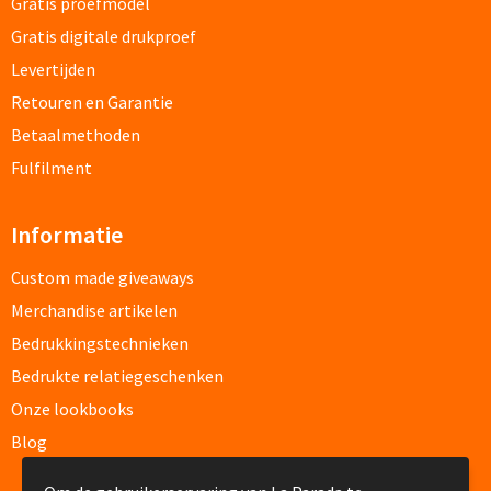
Gratis proefmodel
Papier- & Memohouders bedrukken
Gratis digitale drukproef
Levertijden
Pen etui's bedrukken
Retouren en Garantie
Pennenhouders bedrukken
Betaalmethoden
Fulfilment
Overige bureau artikelen
Informatie
Paraplu's & Poncho's
Custom made giveaways
Merchandise artikelen
Paraplu's
Bedrukkingstechnieken
Handmatige paraplu's bedrukken
Bedrukte relatiegeschenken
Onze lookbooks
Automatische paraplu's bedrukken
Blog
Stormparaplu's bedrukken