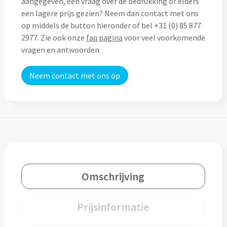
aangegeven, een vraag over de bedrukking of elders
Thermosflessen bedrukken
een lagere prijs gezien? Neem dan contact met ons
Custom made knuffels
op middels de button hieronder of bel +31 (0) 85 877
Sportflessen & Bidons bedrukken
2977. Zie ook onze
faq pagina
voor veel voorkomende
Custom made (bad)slippers
vragen en antwoorden.
Opvouwbare drinkflessen bedrukken
Custom made opblaas artikelen
Neem contact met ons op
Waterflesjes bedrukken
Custom made voetballen & frisbees
Mokken & Bekers
Custom made auto zonneschermen
Reis- & Thermosbekers bedrukken
Mokken & Kopjes bedrukken
Offerte + Visual opvragen
Omschrijving
Bekers bedrukken
Offerte + Visual opvragen
Drinkglazen & Karaffen
Prijsinformatie
Vraag
hier
vrijblijvend je offerte + digitale visual op