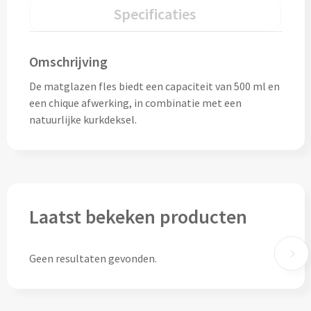
Drinkglazen & Theeglazen bedrukken
Specificaties
Dubbelwandige glazen bedrukken
Omschrijving
Wijn- & Champagneglazen bedrukken
De matglazen fles biedt een capaciteit van 500 ml en
een chique afwerking, in combinatie met een
Bierglazen bedrukken
natuurlijke kurkdeksel.
Wijnkaraffen bedrukken
Waterkaraffen bedrukken
Alle glazen
Laatst bekeken producten
Overige drinkwaren
Geen resultaten gevonden.
Wijngeschenken bedrukken
Drinksets bedrukken