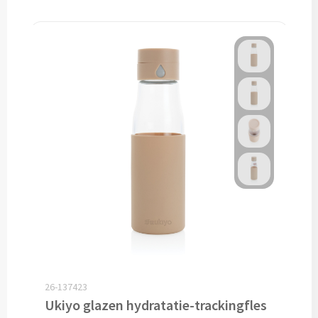
Potloden bedrukken
Markeerstiften bedrukken
Kinderschrijfwaren bedrukken
Stoepkrijt bedrukken
Waskrijtjes bedrukken
Notitieboekjes & Schrijfmappen
Notitieboekjes bedrukken
Notitieblokken bedrukken
26-137423
Ukiyo glazen hydratatie-trackingfles
Schrijfmappen bedrukken