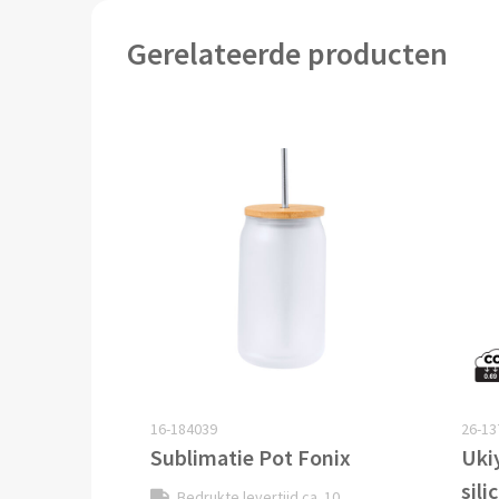
Gerelateerde producten
16-184039
26-13
Sublimatie Pot Fonix
Uki
sili
Bedrukte levertijd ca. 10