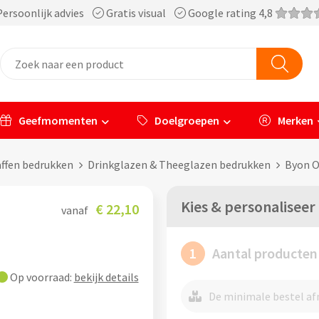
ersoonlijk advies
Gratis visual
Google rating 4,8
Geefmomenten
Doelgroepen
Merken
affen bedrukken
Drinkglazen & Theeglazen bedrukken
Byon O
Kies & personaliseer
€ 22,10
vanaf
1
Aantal producten
Op voorraad:
bekijk details
De minimale bestel afn