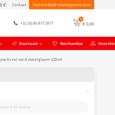
Contact
Custom Made relatiegeschenken
0
+31 (0) 85 877 2977
€ 0,00
Duurzaam
Merchandise
Onze kla
pacity set van 6 waterglazen 220ml
ame is 10 stuk(s)