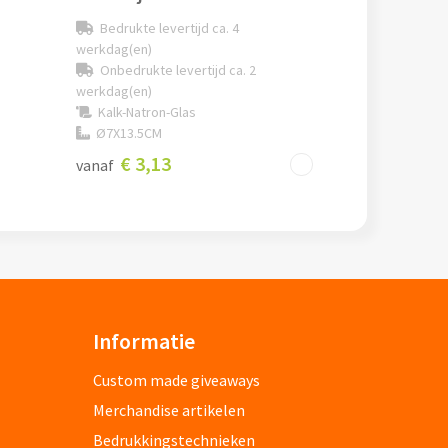
Bedrukte levertijd ca. 4
werkdag(en)
Onbedrukte levertijd ca. 2
werkdag(en)
Kalk-Natron-Glas
Ø7X13.5CM
€ 3,13
vanaf
Informatie
Custom made giveaways
Merchandise artikelen
Bedrukkingstechnieken