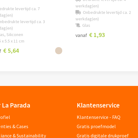
werkdag(en)
edrukte levertijd ca. 7
Onbedrukte levertijd ca. 2
dag(en)
werkdag(en)
nbedrukte levertijd ca. 3
Glas
dag(en)
€ 1,93
as, Siliconen
vanaf
5 x 5.5 x 11 cm
€ 5,64
f
 La Parada
Klantenservice
ofiel
Klantenservice - FAQ
nties & Cases
Gratis proefmodel
ance & Sustainability
Gratis digitale drukproef