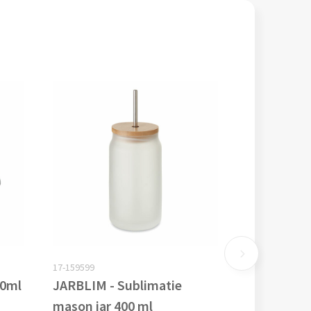
17-159599
00ml
JARBLIM - Sublimatie
mason jar 400 ml