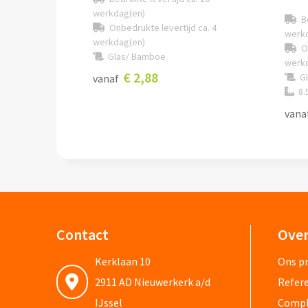
werkdag(en)
B
Onbedrukte levertijd ca. 4
werk
werkdag(en)
O
Glas/ Bamboe
werk
€ 2,88
Gl
vanaf
8.
vana
Contact
Over
Kerklaan 10
Ons pr
2911 AD Nieuwerkerk a/d
Refere
IJssel
Compli