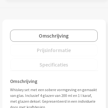
Thermosflessen bedrukken
Custom made knuffels
Sportflessen & Bidons bedrukken
Custom made (bad)slippers
Opvouwbare drinkflessen bedrukken
Custom made opblaas artikelen
Omschrijving
Waterflesjes bedrukken
Custom made voetballen & frisbees
Prijsinformatie
Mokken & Bekers
Custom made auto zonneschermen
Reis- & Thermosbekers bedrukken
Specificaties
Mokken & Kopjes bedrukken
Offerte + Visual opvragen
Omschrijving
Bekers bedrukken
Offerte + Visual opvragen
Whiskey set met een sobere vormgeving en gemaakt
van glas. Inclusief 4 glazen van 200 ml en 1 l karaf,
Drinkglazen & Karaffen
Vraag
hier
vrijblijvend je offerte + digitale visual op
met glazen deksel. Gepresenteerd in een individuele
doos met kraftdesign.