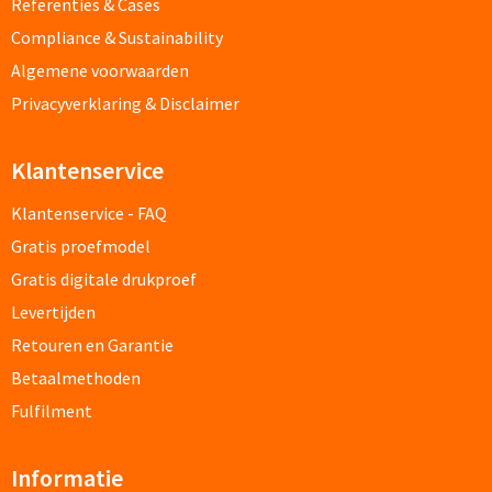
Referenties & Cases
Custom made schrijfblokken
Compliance & Sustainability
Algemene voorwaarden
Custom made memoblaadjes
Privacyverklaring & Disclaimer
Custom made muismatten
Klantenservice
Kantoor artikelen
Klantenservice - FAQ
Gratis proefmodel
Agenda's bedrukken
Gratis digitale drukproef
Bureau onderleggers bedrukken
Levertijden
Retouren en Garantie
Bureaulampen bedrukken
Betaalmethoden
Linialen bedrukken
Fulfilment
Muismatten bedrukken
Informatie