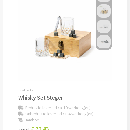
Cocktailsets bedrukken
Heupflesjes bedrukken
Proteine shakers bedrukken
IJsblokjes bedrukken
Rietjes bedrukken
Alle drinkwaren
16-162175
Whisky Set Steger
Custom made
Bedrukte levertijd ca. 10 werkdag(en)
Custom made drinkflessen
Onbedrukte levertijd ca. 4 werkdag(en)
Bamboe
Custom made IZY Bottles
€ 20,43
vanaf