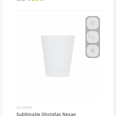
Lunch
Lunchboxen bedrukken
Lunchbekers bedrukken
Voedselcontainers bedrukken
Saladeboxen bedrukken
Snoep
Pepermunt bedrukken
Snoeppotten bedrukken
16-207886
Snoepblikken bedrukken
Sublimatie Shotglas Nesan