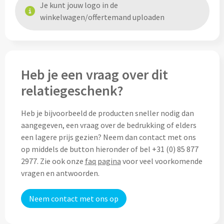
Je kunt jouw logo in de
Home & Living
winkelwagen/offertemand uploaden
Wijnfles tasjes bedrukken
Custom made dekens & plaids
Opbergtasjes & Kadotasjes bedrukken
Custom made keukenschorten
Alle tassen
Heb je een vraag over dit
Custom made onderzetters
relatiegeschenk?
Eten & Drinken
Custom made plantjes & zaadpapier
Heb je bijvoorbeeld de producten sneller nodig dan
aangegeven, een vraag over de bedrukking of elders
Drinkflessen & Waterflesjes
een lagere prijs gezien? Neem dan contact met ons
Overig
op middels de button hieronder of bel +31 (0) 85 877
Drink- & Waterflessen bedrukken
2977. Zie ook onze
faq pagina
voor veel voorkomende
Overig
vragen en antwoorden.
Drinkflessen met karabijnhaak
Custom made paraplu's
Neem contact met ons op
Glazen drinkflessen bedrukken
Custom made drinkflessen