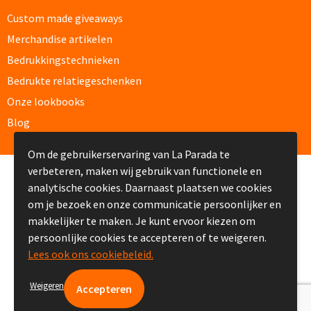
Papier- & Memohouders bedrukken
Custom made giveaways
Merchandise artikelen
Pen etui's bedrukken
Bedrukkingstechnieken
Bedrukte relatiegeschenken
Pennenhouders bedrukken
Onze lookbooks
Overige bureau artikelen
Blog
Om de gebruikerservaring van La Parada te
Paraplu's & Poncho's
verbeteren, maken wij gebruik van functionele en
© Copyright La Parada 2008-2026
analytische cookies. Daarnaast plaatsen we cookies
Paraplu's
om je bezoek en onze communicatie persoonlijker en
makkelijker te maken. Je kunt ervoor kiezen om
Handmatige paraplu's bedrukken
persoonlijke cookies te accepteren of te weigeren.
Lees ook ons cookiebeleid.
Automatische paraplu's bedrukken
Weigeren
Stormparaplu's bedrukken