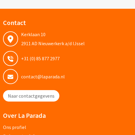
Documentmappen bedrukken
Contact
Klemborden bedrukken
Kerklaan 10
Memo's
2911 AD Nieuwerkerk a/d IJssel
Memoblaadjes bedrukken
+31 (0) 85 877 2977
Memo boekjes bedrukken
contact@laparada.nl
Memo sets bedrukken
Naar contactgegevens
Kubusblokken bedrukken
Over La Parada
Custom made
Ons profiel
Custom made notitieboekjes