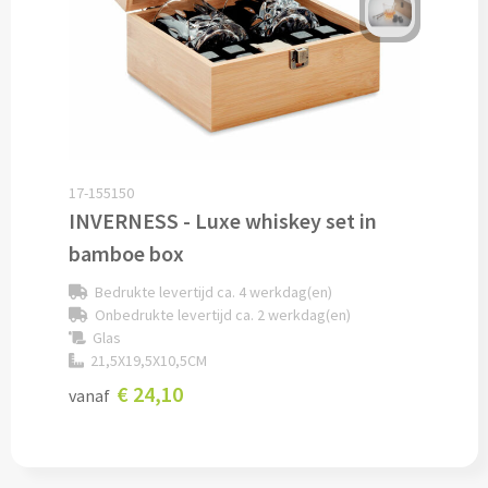
Potloden bedrukken
Markeerstiften bedrukken
Kinderschrijfwaren bedrukken
17-155150
Stoepkrijt bedrukken
INVERNESS - Luxe whiskey set in
bamboe box
Waskrijtjes bedrukken
Bedrukte levertijd ca. 4 werkdag(en)
Notitieboekjes & Schrijfmappen
Onbedrukte levertijd ca. 2 werkdag(en)
Glas
21,5X19,5X10,5CM
Notitieboekjes bedrukken
€ 24,10
vanaf
Notitieblokken bedrukken
Schrijfmappen bedrukken