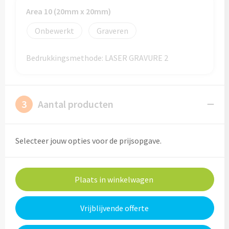
Drinkglazen & Theeglazen bedrukken
Area 10 (20mm x 20mm)
Dubbelwandige glazen bedrukken
Onbewerkt
Graveren
Wijn- & Champagneglazen bedrukken
Bedrukkingsmethode: LASER GRAVURE 2
Bierglazen bedrukken
Wijnkaraffen bedrukken
3
Aantal producten
Waterkaraffen bedrukken
Selecteer jouw opties voor de prijsopgave.
Alle glazen
Overige drinkwaren
Plaats in winkelwagen
Wijngeschenken bedrukken
Vrijblijvende offerte
Drinksets bedrukken