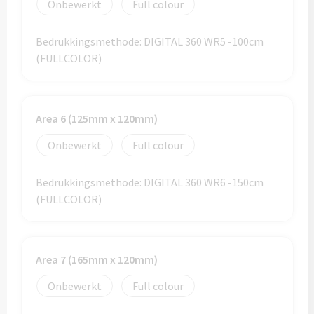
Onbewerkt
Full colour
Home & Living
Wijnfles tasjes bedrukken
Bedrukkingsmethode: DIGITAL 360 WR5 -100cm
Custom made dekens & plaids
(FULLCOLOR)
Opbergtasjes & Kadotasjes bedrukken
Custom made keukenschorten
Alle tassen
Custom made onderzetters
Area 6 (125mm x 120mm)
Onbewerkt
Full colour
Eten & Drinken
Custom made plantjes & zaadpapier
Bedrukkingsmethode: DIGITAL 360 WR6 -150cm
Drinkflessen & Waterflesjes
(FULLCOLOR)
Overig
Drink- & Waterflessen bedrukken
Overig
Drinkflessen met karabijnhaak
Area 7 (165mm x 120mm)
Custom made paraplu's
Glazen drinkflessen bedrukken
Onbewerkt
Full colour
Custom made drinkflessen