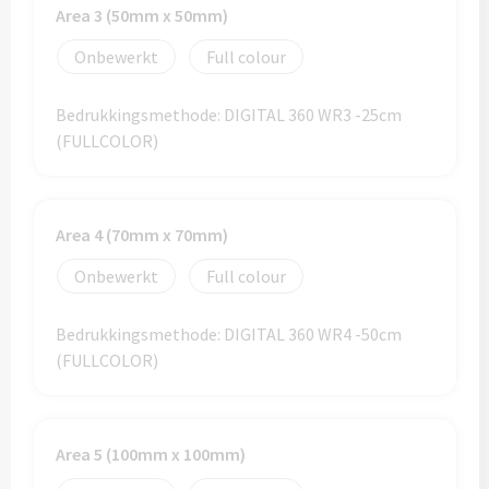
Area 3 (50mm x 50mm)
Custom made (regen)poncho's
Moleskine
Picknicktassen bedrukken
Onbewerkt
Full colour
Parker
Picknickmanden bedrukken
Kantoor
Bedrukkingsmethode: DIGITAL 360 WR3 -25cm
Stilolinea
(FULLCOLOR)
Plunjezakken bedrukken
Kantoor
Overige tassen
Custom made muismatten
Alle categoriën
Area 4 (70mm x 70mm)
Autotassen bedrukken
Custom made notes & notitieboekjes
Alle categoriën
Onbewerkt
Full colour
Crossbody tassen bedrukken
Custom made webcam covers
Sagaform
Bedrukkingsmethode: DIGITAL 360 WR4 -50cm
(FULLCOLOR)
Fietstassen bedrukken
Custom made USB sticks
Swiss Peak
Heuptassen bedrukken
Vinga
Area 5 (100mm x 100mm)
Home & Living
Toilettassen bedrukken
XD Design