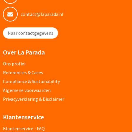
contact@laparada.nl
Kleding, Caps & Mutsen
Shirts & Hoodies
Naar contactgegevens
T-shirts bedrukken
Over La Parada
Polo shirts bedrukken
Ons profiel
Referenties & Cases
Hoodies bedrukken
Compliance & Sustainability
Alle textiel artikelen
Algemene voorwaarden
Privacyverklaring & Disclaimer
Bodywarmers & Jassen
Klantenservice
Bodywarmers bedrukken
Klantenservice - FAQ