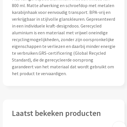
800 ml. Matte afwerking en schroefdop met metalen
Snoep bedrukken
karabijnhaak voor eenvoudig transport. BPA-vrij en
verkrijgbaar in stijlvolle glanskleuren. Gepresenteerd
Lollies bedrukken
in een individuele kraft-designdoos. Gerecycled
aluminium is een materiaal met vrijwel oneindige
Chocolade & Bonbons bedrukken
recyclingmogelijkheden, zonder zijn oorspronkelijke
eigenschappen te verliezen en daarbij minder energie
Kauwgom bedrukken
te verbruiken.GRS-certificering (Global Recycled
Standard), die de gerecycleerde oorsprong
Alle snoep artikelen
garandeert van het materiaal dat wordt gebruikt om
het product te vervaardigen.
Koeken & Chips
Koekjes bedrukken
Brievenbus taarten
Laatst bekeken producten
Chips & Nootjes bedrukken