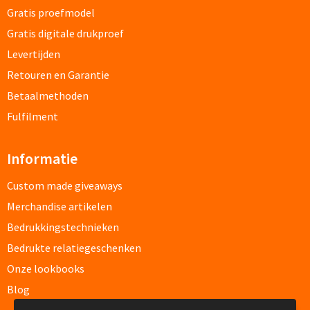
Fleece jassen bedrukken
Gratis proefmodel
Gratis digitale drukproef
Softshell jassen bedrukken
Levertijden
Jassen bedrukken
Retouren en Garantie
Betaalmethoden
Sportkleding
Fulfilment
Sport T-shirts bedrukken
Informatie
Sportshorts bedrukken
Custom made giveaways
Training- & Joggingbroeken bedrukken
Merchandise artikelen
Bedrukkingstechnieken
Golfkleding bedrukken
Bedrukte relatiegeschenken
Onze lookbooks
Alle sportkleding
Blog
Caps & Zonnehoedjes