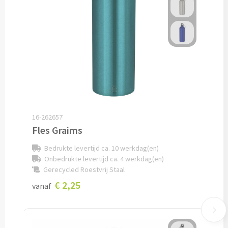
Documentmappen bedrukken
Klemborden bedrukken
Memo's
Memoblaadjes bedrukken
Memo boekjes bedrukken
16-262657
Fles Graims
Memo sets bedrukken
Bedrukte levertijd ca. 10 werkdag(en)
Onbedrukte levertijd ca. 4 werkdag(en)
Kubusblokken bedrukken
Gerecycled Roestvrij Staal
€ 2,25
vanaf
Custom made
Custom made notitieboekjes