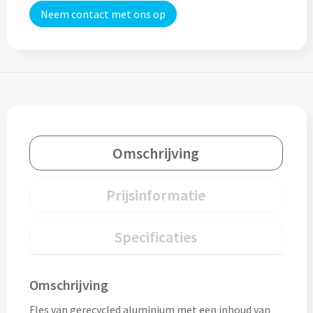
Neem contact met ons op
Lunch
Lunchboxen bedrukken
Lunchbekers bedrukken
Voedselcontainers bedrukken
Omschrijving
Saladeboxen bedrukken
Prijsinformatie
Snoep
Pepermunt bedrukken
Specificaties
Snoeppotten bedrukken
Omschrijving
Snoepblikken bedrukken
Fles van gerecycled aluminium met een inhoud van