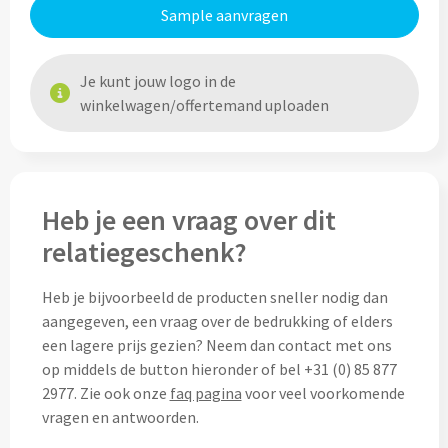
Sample aanvragen
Cocktailsets bedrukken
Je kunt jouw logo in de
Heupflesjes bedrukken
winkelwagen/offertemand uploaden
Proteine shakers bedrukken
IJsblokjes bedrukken
Heb je een vraag over dit
Rietjes bedrukken
relatiegeschenk?
Alle drinkwaren
Heb je bijvoorbeeld de producten sneller nodig dan
aangegeven, een vraag over de bedrukking of elders
Custom made
een lagere prijs gezien? Neem dan contact met ons
op middels de button hieronder of bel +31 (0) 85 877
Custom made drinkflessen
2977. Zie ook onze
faq pagina
voor veel voorkomende
vragen en antwoorden.
Custom made IZY Bottles