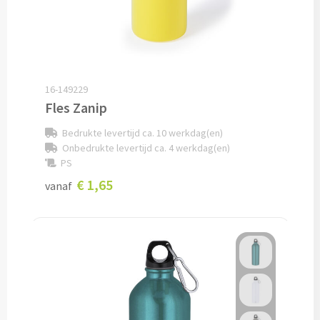
Potloden bedrukken
Markeerstiften bedrukken
16-149229
Kinderschrijfwaren bedrukken
Fles Zanip
Bedrukte levertijd ca. 10 werkdag(en)
Stoepkrijt bedrukken
Onbedrukte levertijd ca. 4 werkdag(en)
PS
Waskrijtjes bedrukken
€ 1,65
vanaf
Notitieboekjes & Schrijfmappen
Notitieboekjes bedrukken
Notitieblokken bedrukken
Schrijfmappen bedrukken