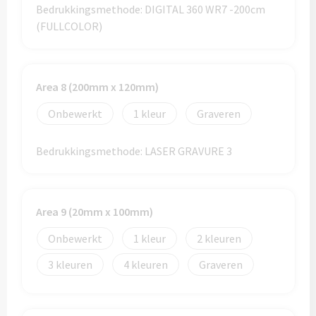
Thermosflessen bedrukken
Bedrukkingsmethode: DIGITAL 360 WR7 -200cm
(FULLCOLOR)
Custom made knuffels
Sportflessen & Bidons bedrukken
Custom made (bad)slippers
Opvouwbare drinkflessen bedrukken
Area 8 (200mm x 120mm)
Custom made opblaas artikelen
Waterflesjes bedrukken
Onbewerkt
1
Graveren
Custom made voetballen & frisbees
Mokken & Bekers
Bedrukkingsmethode: LASER GRAVURE 3
Custom made auto zonneschermen
Reis- & Thermosbekers bedrukken
Area 9 (20mm x 100mm)
Mokken & Kopjes bedrukken
Offerte + Visual opvragen
Onbewerkt
1
2
Bekers bedrukken
Offerte + Visual opvragen
3
4
Graveren
Drinkglazen & Karaffen
Vraag
hier
vrijblijvend je offerte + digitale visual op