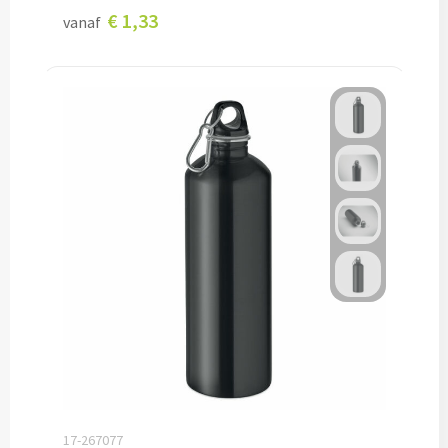
€ 1,33
Papier- & Memohouders bedrukken
vanaf
Pen etui's bedrukken
Pennenhouders bedrukken
Overige bureau artikelen
Paraplu's & Poncho's
Paraplu's
Handmatige paraplu's bedrukken
Automatische paraplu's bedrukken
Stormparaplu's bedrukken
17-267077