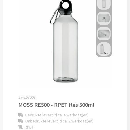
Custom made schrijfblokken
Custom made memoblaadjes
Custom made muismatten
Kantoor artikelen
Agenda's bedrukken
Bureau onderleggers bedrukken
Bureaulampen bedrukken
17-267008
MOSS RE500 - RPET fles 500ml
Linialen bedrukken
Bedrukte levertijd ca. 4 werkdag(en)
Onbedrukte levertijd ca. 2 werkdag(en)
Muismatten bedrukken
RPET