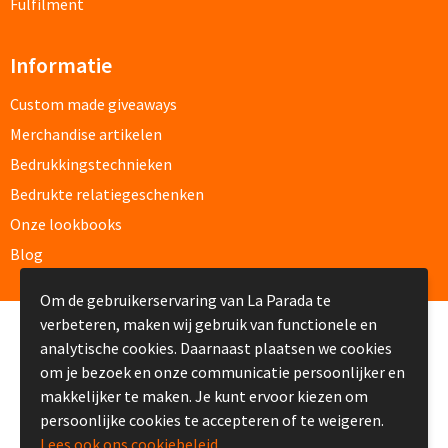
Fleece jassen bedrukken
Fulfilment
Softshell jassen bedrukken
Informatie
Jassen bedrukken
Custom made giveaways
Merchandise artikelen
Sportkleding
Bedrukkingstechnieken
Bedrukte relatiegeschenken
Sport T-shirts bedrukken
Onze lookbooks
Sportshorts bedrukken
Blog
Training- & Joggingbroeken bedrukken
Om de gebruikerservaring van La Parada te
verbeteren, maken wij gebruik van functionele en
© Copyright La Parada 2008-2026
Golfkleding bedrukken
analytische cookies. Daarnaast plaatsen we cookies
om je bezoek en onze communicatie persoonlijker en
Alle sportkleding
makkelijker te maken. Je kunt ervoor kiezen om
persoonlijke cookies te accepteren of te weigeren.
Lees ook ons cookiebeleid.
Caps & Zonnehoedjes