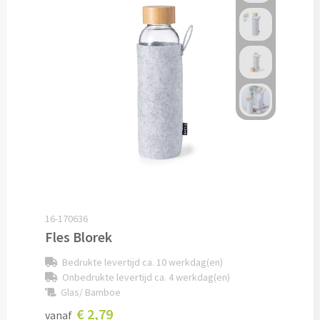
Papier- & Memohouders bedrukken
Pen etui's bedrukken
Pennenhouders bedrukken
Overige bureau artikelen
Paraplu's & Poncho's
Paraplu's
16-170636
Fles Blorek
Handmatige paraplu's bedrukken
Bedrukte levertijd ca. 10 werkdag(en)
Onbedrukte levertijd ca. 4 werkdag(en)
Automatische paraplu's bedrukken
Glas/ Bamboe
€ 2,79
Stormparaplu's bedrukken
vanaf