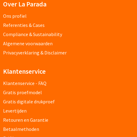
Over La Parada
Ons profiel
Kleding, Caps & Mutsen
Referenties & Cases
Shirts & Hoodies
Compliance & Sustainability
Algemene voorwaarden
T-shirts bedrukken
Privacyverklaring & Disclaimer
Polo shirts bedrukken
Klantenservice
Hoodies bedrukken
Klantenservice - FAQ
Gratis proefmodel
Alle textiel artikelen
Gratis digitale drukproef
Bodywarmers & Jassen
Levertijden
Retouren en Garantie
Bodywarmers bedrukken
Betaalmethoden