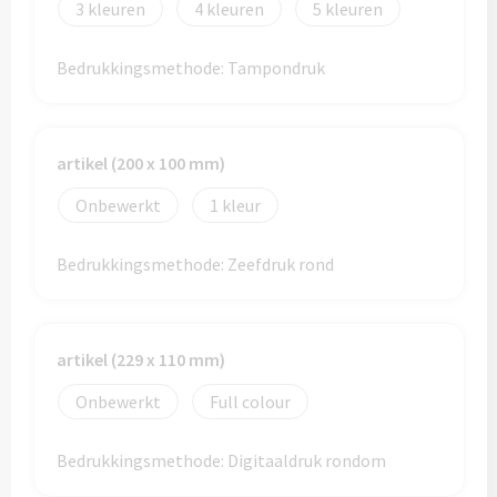
3
4
5
Thermosflessen bedrukken
Custom made knuffels
Sportflessen & Bidons bedrukken
Bedrukkingsmethode: Tampondruk
Custom made (bad)slippers
Opvouwbare drinkflessen bedrukken
Custom made opblaas artikelen
artikel (200 x 100 mm)
Waterflesjes bedrukken
Onbewerkt
1
Custom made voetballen & frisbees
Mokken & Bekers
Custom made auto zonneschermen
Bedrukkingsmethode: Zeefdruk rond
Reis- & Thermosbekers bedrukken
Mokken & Kopjes bedrukken
Offerte + Visual opvragen
artikel (229 x 110 mm)
Bekers bedrukken
Offerte + Visual opvragen
Onbewerkt
Full colour
Drinkglazen & Karaffen
Vraag
hier
vrijblijvend je offerte + digitale visual op
Bedrukkingsmethode: Digitaaldruk rondom