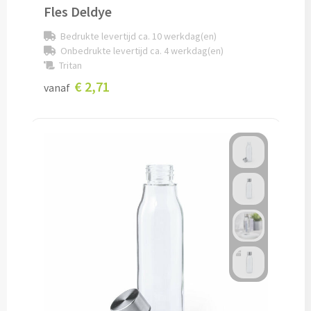
Fles Deldye
Potloden bedrukken
Bedrukte levertijd ca. 10 werkdag(en)
Onbedrukte levertijd ca. 4 werkdag(en)
Markeerstiften bedrukken
Tritan
€ 2,71
vanaf
Kinderschrijfwaren bedrukken
Stoepkrijt bedrukken
Waskrijtjes bedrukken
Notitieboekjes & Schrijfmappen
Notitieboekjes bedrukken
Notitieblokken bedrukken
Schrijfmappen bedrukken