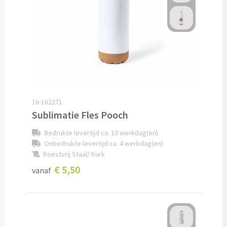
Custom made schrijfblokken
Custom made memoblaadjes
Custom made muismatten
Kantoor artikelen
16-162271
Agenda's bedrukken
Sublimatie Fles Pooch
Bedrukte levertijd ca. 10 werkdag(en)
Bureau onderleggers bedrukken
Onbedrukte levertijd ca. 4 werkdag(en)
Roestvrij Staal/ Kurk
Bureaulampen bedrukken
€ 5,50
vanaf
Linialen bedrukken
Muismatten bedrukken