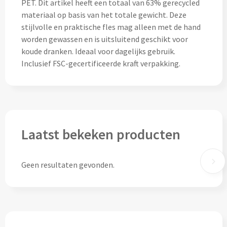
PET. Dit artikel heeft een totaal van 63% gerecycled
materiaal op basis van het totale gewicht. Deze
Snoep bedrukken
stijlvolle en praktische fles mag alleen met de hand
worden gewassen en is uitsluitend geschikt voor
Lollies bedrukken
koude dranken. Ideaal voor dagelijks gebruik.
Inclusief FSC-gecertificeerde kraft verpakking.
Chocolade & Bonbons bedrukken
Kauwgom bedrukken
Alle snoep artikelen
Laatst bekeken producten
Koeken & Chips
Koekjes bedrukken
Geen resultaten gevonden.
Brievenbus taarten
Chips & Nootjes bedrukken