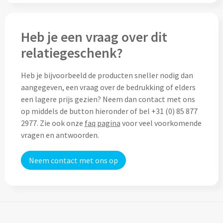
Cocktailsets bedrukken
Heb je een vraag over dit
Heupflesjes bedrukken
relatiegeschenk?
Proteine shakers bedrukken
Heb je bijvoorbeeld de producten sneller nodig dan
aangegeven, een vraag over de bedrukking of elders
IJsblokjes bedrukken
een lagere prijs gezien? Neem dan contact met ons
op middels de button hieronder of bel +31 (0) 85 877
Rietjes bedrukken
2977. Zie ook onze
faq pagina
voor veel voorkomende
vragen en antwoorden.
Alle drinkwaren
Neem contact met ons op
Custom made
Custom made drinkflessen
Custom made IZY Bottles