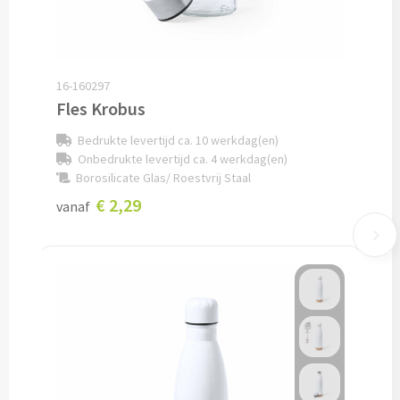
Documentmappen bedrukken
Klemborden bedrukken
16-160297
Fles Krobus
Memo's
Bedrukte levertijd ca. 10 werkdag(en)
Onbedrukte levertijd ca. 4 werkdag(en)
Memoblaadjes bedrukken
Borosilicate Glas/ Roestvrij Staal
€ 2,29
Memo boekjes bedrukken
vanaf
Memo sets bedrukken
Kubusblokken bedrukken
Custom made
Custom made notitieboekjes