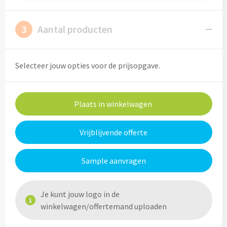
Drinkglazen & Theeglazen bedrukken
Dubbelwandige glazen bedrukken
3
Aantal producten
Wijn- & Champagneglazen bedrukken
Selecteer jouw opties voor de prijsopgave.
Bierglazen bedrukken
Wijnkaraffen bedrukken
Plaats in winkelwagen
Waterkaraffen bedrukken
Vrijblijvende offerte
Alle glazen
Sample aanvragen
Overige drinkwaren
Je kunt jouw logo in de
Wijngeschenken bedrukken
winkelwagen/offertemand uploaden
Drinksets bedrukken