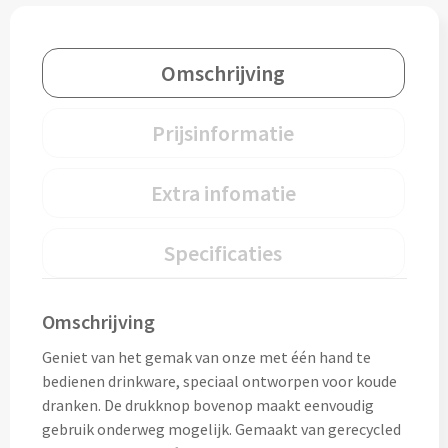
Lunch
Omschrijving
Lunchboxen bedrukken
Prijsinformatie
Lunchbekers bedrukken
Voedselcontainers bedrukken
Extra infomatie
Saladeboxen bedrukken
Specificaties
Snoep
Omschrijving
Pepermunt bedrukken
Geniet van het gemak van onze met één hand te
Snoeppotten bedrukken
bedienen drinkware, speciaal ontworpen voor koude
dranken. De drukknop bovenop maakt eenvoudig
Snoepblikken bedrukken
gebruik onderweg mogelijk. Gemaakt van gerecycled