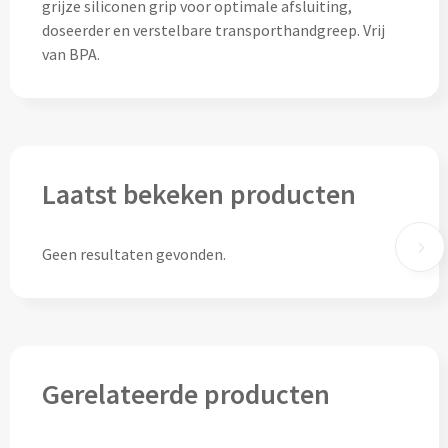
Drinkglazen & Theeglazen bedrukken
grijze siliconen grip voor optimale afsluiting,
doseerder en verstelbare transporthandgreep. Vrij
Dubbelwandige glazen bedrukken
van BPA.
Wijn- & Champagneglazen bedrukken
Bierglazen bedrukken
Laatst bekeken producten
Wijnkaraffen bedrukken
Waterkaraffen bedrukken
Geen resultaten gevonden.
Alle glazen
Overige drinkwaren
Gerelateerde producten
Wijngeschenken bedrukken
Drinksets bedrukken