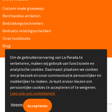
Papier- & Memohouders bedrukken
Custom made giveaways
Merchandise artikelen
Pen etui's bedrukken
Bedrukkingstechnieken
Pennenhouders bedrukken
Bedrukte relatiegeschenken
Onze lookbooks
Overige bureau artikelen
Blog
Om de gebruikerservaring van La Parada te
Paraplu's & Poncho's
verbeteren, maken wij gebruik van functionele en
© Copyright La Parada 2008-2026
analytische cookies. Daarnaast plaatsen we cookies
Paraplu's
om je bezoek en onze communicatie persoonlijker en
makkelijker te maken. Je kunt ervoor kiezen om
Handmatige paraplu's bedrukken
persoonlijke cookies te accepteren of te weigeren.
Lees ook ons cookiebeleid.
Automatische paraplu's bedrukken
Weigeren
Stormparaplu's bedrukken