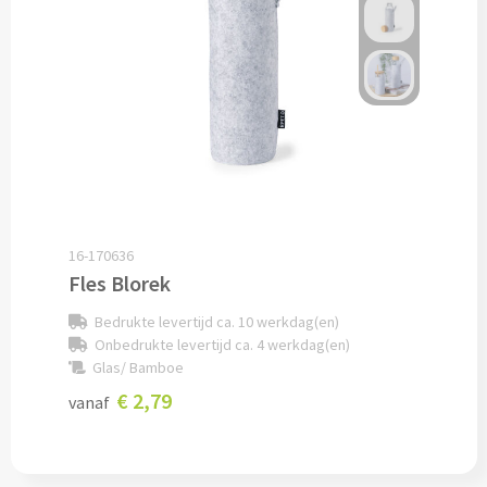
Potloden bedrukken
Markeerstiften bedrukken
Kinderschrijfwaren bedrukken
Stoepkrijt bedrukken
16-170636
Waskrijtjes bedrukken
Fles Blorek
Notitieboekjes & Schrijfmappen
Bedrukte levertijd ca. 10 werkdag(en)
Onbedrukte levertijd ca. 4 werkdag(en)
Notitieboekjes bedrukken
Glas/ Bamboe
€ 2,79
vanaf
Notitieblokken bedrukken
Schrijfmappen bedrukken