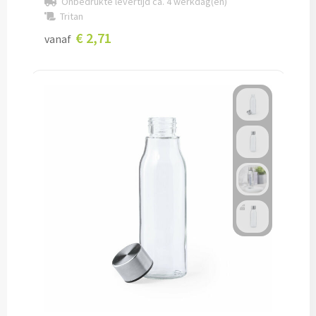
Onbedrukte levertijd ca. 4 werkdag(en)
Tritan
Lunch
€ 2,71
vanaf
Lunchboxen bedrukken
Lunchbekers bedrukken
Voedselcontainers bedrukken
Saladeboxen bedrukken
Snoep
Pepermunt bedrukken
Snoeppotten bedrukken
Snoepblikken bedrukken