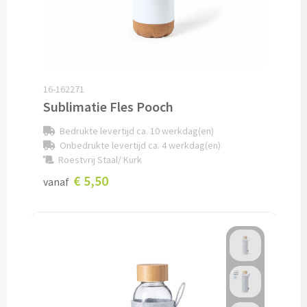
Pepernoten & Strooigoed
Schrijfwaren & Kantoorartikelen
16-162271
Pennen
Sublimatie Fles Pooch
Bedrukte levertijd ca. 10 werkdag(en)
Balpennen bedrukken
Onbedrukte levertijd ca. 4 werkdag(en)
Roestvrij Staal/ Kurk
Houten balpennen bedrukken
€ 5,50
vanaf
Touchpennen bedrukken
Luxe pennen bedrukken
Alle schrijfwaren & pennen
Overige schrijfwaren