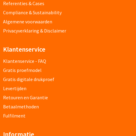
Referenties & Cases
Custom made schrijfblokken
Compliance & Sustainability
Algemene voorwaarden
Custom made memoblaadjes
Privacyverklaring & Disclaimer
Custom made muismatten
Klantenservice
Kantoor artikelen
Klantenservice - FAQ
Agenda's bedrukken
Gratis proefmodel
Gratis digitale drukproef
Bureau onderleggers bedrukken
Levertijden
Retouren en Garantie
Bureaulampen bedrukken
Betaalmethoden
Linialen bedrukken
Fulfilment
Muismatten bedrukken
Informatie