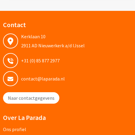
Documentmappen bedrukken
Contact
Klemborden bedrukken
Kerklaan 10
Memo's
2911 AD Nieuwerkerk a/d IJssel
Memoblaadjes bedrukken
+31 (0) 85 877 2977
Memo boekjes bedrukken
contact@laparada.nl
Memo sets bedrukken
Naar contactgegevens
Kubusblokken bedrukken
Custom made
Over La Parada
Custom made notitieboekjes
Ons profiel