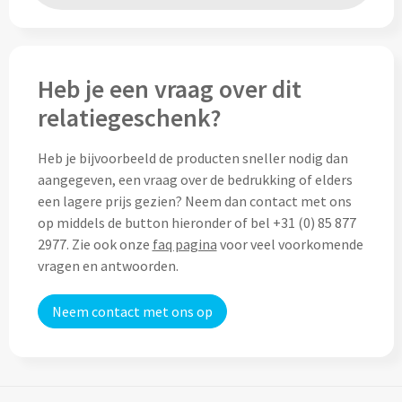
Home & Living
Wijnfles tasjes bedrukken
Custom made dekens & plaids
Opbergtasjes & Kadotasjes bedrukken
Heb je een vraag over dit
Custom made keukenschorten
relatiegeschenk?
Alle tassen
Custom made onderzetters
Heb je bijvoorbeeld de producten sneller nodig dan
aangegeven, een vraag over de bedrukking of elders
Eten & Drinken
Custom made plantjes & zaadpapier
een lagere prijs gezien? Neem dan contact met ons
op middels de button hieronder of bel +31 (0) 85 877
Drinkflessen & Waterflesjes
2977. Zie ook onze
faq pagina
voor veel voorkomende
Overig
vragen en antwoorden.
Drink- & Waterflessen bedrukken
Overig
Neem contact met ons op
Drinkflessen met karabijnhaak
Custom made paraplu's
Glazen drinkflessen bedrukken
Custom made drinkflessen