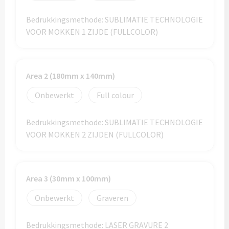
Custom made rugtassen
Custom made anti-stress artikelen
Technologie & Gereedschap
Pasen
Bedrukkingsmethode: SUBLIMATIE TECHNOLOGIE
Custom made shoppers
Fresh 'n Rebel
VOOR MOKKEN 1 ZIJDE (FULLCOLOR)
Sinterklaas
Kleding & Accessoires
Custom made strandtassen
GEAR X
Sportevenementen
Kleding & Accessoires
Area 2 (180mm x 140mm)
Custom made reis- & toillettasjes
SKROSS
Valentijn
Custom made kleding
Onbewerkt
Full colour
Sport & Recreatie
Urban Vitamin
Winter
Custom made sokken
Bedrukkingsmethode: SUBLIMATIE TECHNOLOGIE
Sporttassen bedrukken
Victorinox
VOOR MOKKEN 2 ZIJDEN (FULLCOLOR)
Zomer
Custom made bandana's & hoofdbanden
Strandtassen bedrukken
Xtorm
Custom made zonnehoedjes & zonnekleppen
Waterbestendige tassen bedrukken
Area 3 (30mm x 100mm)
Custom made caps
Schrijfwaren & Notitieboekjes
Onbewerkt
Graveren
Koeltassen bedrukken
Custom made mutsen & sjaals
Schrijfwaren & Notitieboekjes
Bedrukkingsmethode: LASER GRAVURE 2
Koelboxen bedrukken