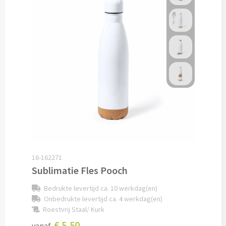
Pepernoten & Strooigoed
Schrijfwaren & Kantoorartikelen
Pennen
Balpennen bedrukken
Houten balpennen bedrukken
Touchpennen bedrukken
16-162271
Sublimatie Fles Pooch
Luxe pennen bedrukken
Bedrukte levertijd ca. 10 werkdag(en)
Alle schrijfwaren & pennen
Onbedrukte levertijd ca. 4 werkdag(en)
Roestvrij Staal/ Kurk
Overige schrijfwaren
€ 5,50
vanaf