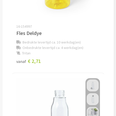
Lunch
Lunchboxen bedrukken
16-154997
Fles Deldye
Lunchbekers bedrukken
Bedrukte levertijd ca. 10 werkdag(en)
Voedselcontainers bedrukken
Onbedrukte levertijd ca. 4 werkdag(en)
Tritan
Saladeboxen bedrukken
€ 2,71
vanaf
Snoep
Pepermunt bedrukken
Snoeppotten bedrukken
Snoepblikken bedrukken