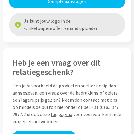
Sample aanvragen
Home & Living
Wijnfles tasjes bedrukken
Je kunt jouw logo in de
Custom made dekens & plaids
Opbergtasjes & Kadotasjes bedrukken
winkelwagen/offertemand uploaden
Custom made keukenschorten
Alle tassen
Custom made onderzetters
Heb je een vraag over dit
Eten & Drinken
Custom made plantjes & zaadpapier
relatiegeschenk?
Drinkflessen & Waterflesjes
Heb je bijvoorbeeld de producten sneller nodig dan
Overig
Drink- & Waterflessen bedrukken
aangegeven, een vraag over de bedrukking of elders
een lagere prijs gezien? Neem dan contact met ons
Overig
op middels de button hieronder of bel +31 (0) 85 877
Drinkflessen met karabijnhaak
2977. Zie ook onze
faq pagina
voor veel voorkomende
Custom made paraplu's
vragen en antwoorden.
Glazen drinkflessen bedrukken
Custom made drinkflessen