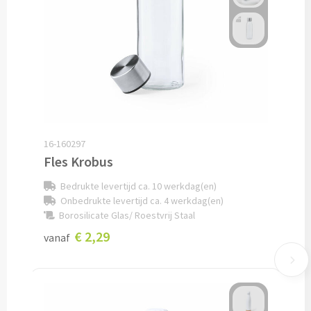
Snoep bedrukken
Lollies bedrukken
Chocolade & Bonbons bedrukken
Kauwgom bedrukken
16-160297
Alle snoep artikelen
Fles Krobus
Bedrukte levertijd ca. 10 werkdag(en)
Koeken & Chips
Onbedrukte levertijd ca. 4 werkdag(en)
Borosilicate Glas/ Roestvrij Staal
Koekjes bedrukken
€ 2,29
vanaf
Brievenbus taarten
Chips & Nootjes bedrukken