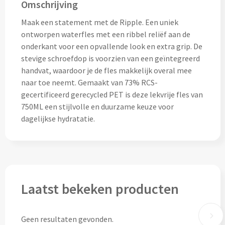
Drinkglazen & Theeglazen bedrukken
Omschrijving
Maak een statement met de Ripple. Een uniek
Dubbelwandige glazen bedrukken
ontworpen waterfles met een ribbel reliëf aan de
onderkant voor een opvallende look en extra grip. De
Wijn- & Champagneglazen bedrukken
stevige schroefdop is voorzien van een geïntegreerd
handvat, waardoor je de fles makkelijk overal mee
Bierglazen bedrukken
naar toe neemt. Gemaakt van 73% RCS-
gecertificeerd gerecycled PET is deze lekvrije fles van
Wijnkaraffen bedrukken
750ML een stijlvolle en duurzame keuze voor
dagelijkse hydratatie.
Waterkaraffen bedrukken
Alle glazen
Overige drinkwaren
Laatst bekeken producten
Wijngeschenken bedrukken
Geen resultaten gevonden.
Drinksets bedrukken