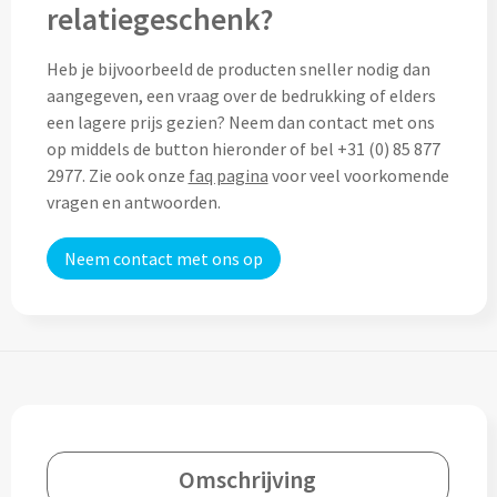
Thermosflessen bedrukken
relatiegeschenk?
Custom made knuffels
Sportflessen & Bidons bedrukken
Heb je bijvoorbeeld de producten sneller nodig dan
aangegeven, een vraag over de bedrukking of elders
Custom made (bad)slippers
Opvouwbare drinkflessen bedrukken
een lagere prijs gezien? Neem dan contact met ons
op middels de button hieronder of bel +31 (0) 85 877
Custom made opblaas artikelen
Waterflesjes bedrukken
2977. Zie ook onze
faq pagina
voor veel voorkomende
vragen en antwoorden.
Custom made voetballen & frisbees
Mokken & Bekers
Neem contact met ons op
Custom made auto zonneschermen
Reis- & Thermosbekers bedrukken
Mokken & Kopjes bedrukken
Offerte + Visual opvragen
Bekers bedrukken
Offerte + Visual opvragen
Drinkglazen & Karaffen
Vraag
hier
vrijblijvend je offerte + digitale visual op
Omschrijving