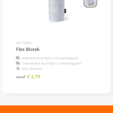
Documentmappen bedrukken
Klemborden bedrukken
Memo's
16-170636
Memoblaadjes bedrukken
Fles Blorek
Memo boekjes bedrukken
Bedrukte levertijd ca. 10 werkdag(en)
Onbedrukte levertijd ca. 4 werkdag(en)
Glas/ Bamboe
Memo sets bedrukken
€ 2,79
vanaf
Kubusblokken bedrukken
Custom made
Custom made notitieboekjes