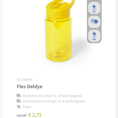
Lunch
Lunchboxen bedrukken
Lunchbekers bedrukken
Voedselcontainers bedrukken
Saladeboxen bedrukken
Snoep
16-154997
Fles Deldye
Pepermunt bedrukken
Bedrukte levertijd ca. 10 werkdag(en)
Snoeppotten bedrukken
Onbedrukte levertijd ca. 4 werkdag(en)
Tritan
Snoepblikken bedrukken
€ 2,71
vanaf