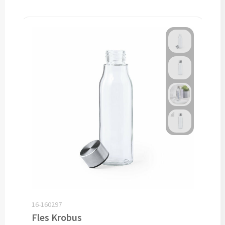
Snoep bedrukken
Lollies bedrukken
Chocolade & Bonbons bedrukken
Kauwgom bedrukken
Alle snoep artikelen
Koeken & Chips
Koekjes bedrukken
Brievenbus taarten
16-160297
Chips & Nootjes bedrukken
Fles Krobus