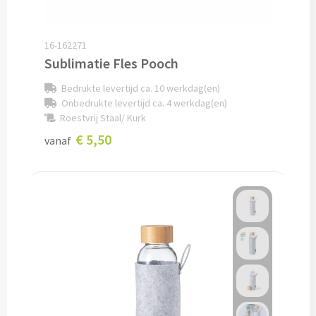
Potloden bedrukken
16-162271
Sublimatie Fles Pooch
Markeerstiften bedrukken
Bedrukte levertijd ca. 10 werkdag(en)
Kinderschrijfwaren bedrukken
Onbedrukte levertijd ca. 4 werkdag(en)
Roestvrij Staal/ Kurk
Stoepkrijt bedrukken
€ 5,50
vanaf
Waskrijtjes bedrukken
Notitieboekjes & Schrijfmappen
Notitieboekjes bedrukken
Notitieblokken bedrukken
Schrijfmappen bedrukken