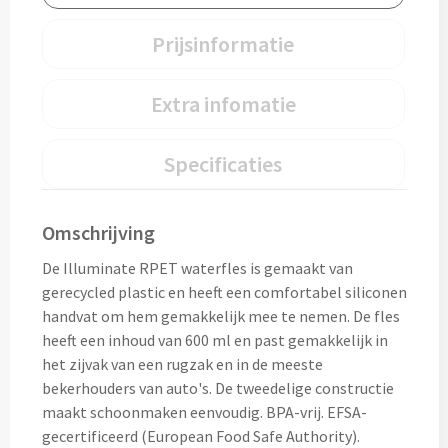
Drinkglazen & Theeglazen bedrukken
Prijsinformatie
Dubbelwandige glazen bedrukken
Wijn- & Champagneglazen bedrukken
Extra infomatie
Bierglazen bedrukken
Specificaties
Wijnkaraffen bedrukken
Omschrijving
Waterkaraffen bedrukken
De Illuminate RPET waterfles is gemaakt van
gerecycled plastic en heeft een comfortabel siliconen
Alle glazen
handvat om hem gemakkelijk mee te nemen. De fles
heeft een inhoud van 600 ml en past gemakkelijk in
Overige drinkwaren
het zijvak van een rugzak en in de meeste
bekerhouders van auto's. De tweedelige constructie
Wijngeschenken bedrukken
maakt schoonmaken eenvoudig. BPA-vrij. EFSA-
gecertificeerd (European Food Safe Authority).
Drinksets bedrukken