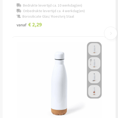
Bedrukte levertijd ca. 10 werkdag(en)
Pepernoten & Strooigoed
Onbedrukte levertijd ca. 4 werkdag(en)
Borosilicate Glas/ Roestvrij Staal
€ 2,29
vanaf
Schrijfwaren & Kantoorartikelen
Pennen
Balpennen bedrukken
Houten balpennen bedrukken
Touchpennen bedrukken
Luxe pennen bedrukken
Alle schrijfwaren & pennen
Overige schrijfwaren