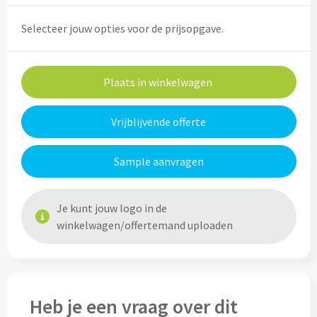
Home & Living
Wijnfles tasjes bedrukken
Selecteer jouw opties voor de prijsopgave.
Custom made dekens & plaids
Opbergtasjes & Kadotasjes bedrukken
Plaats in winkelwagen
Custom made keukenschorten
Alle tassen
Custom made onderzetters
Vrijblijvende offerte
Eten & Drinken
Custom made plantjes & zaadpapier
Sample aanvragen
Drinkflessen & Waterflesjes
Overig
Je kunt jouw logo in de
Drink- & Waterflessen bedrukken
winkelwagen/offertemand uploaden
Overig
Drinkflessen met karabijnhaak
Custom made paraplu's
Glazen drinkflessen bedrukken
Heb je een vraag over dit
Custom made drinkflessen