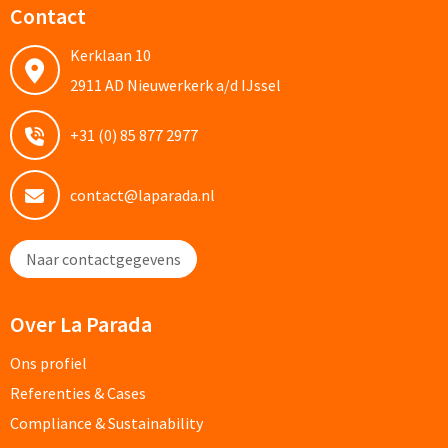
Contact
Custom made schrijfblokken
Kerklaan 10
Custom made memoblaadjes
2911 AD Nieuwerkerk a/d IJssel
Custom made muismatten
+31 (0) 85 877 2977
Kantoor artikelen
contact@laparada.nl
Agenda's bedrukken
Naar contactgegevens
Bureau onderleggers bedrukken
Over La Parada
Bureaulampen bedrukken
Ons profiel
Linialen bedrukken
Referenties & Cases
Muismatten bedrukken
Compliance & Sustainability