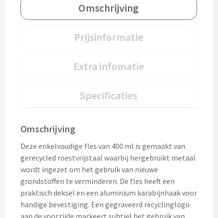
Omschrijving
Snoep bedrukken
Prijsinformatie
Lollies bedrukken
Chocolade & Bonbons bedrukken
Extra infomatie
Kauwgom bedrukken
Specificaties
Alle snoep artikelen
Omschrijving
Koeken & Chips
Deze enkelvoudige fles van 400 ml is gemaakt van
Koekjes bedrukken
gerecycled roestvrijstaal waarbij hergebruikt metaal
wordt ingezet om het gebruik van nieuwe
grondstoffen te verminderen. De fles heeft een
Brievenbus taarten
praktisch deksel en een aluminium karabijnhaak voor
handige bevestiging. Een gegraveerd recyclinglogo
Chips & Nootjes bedrukken
aan de voorzijde markeert subtiel het gebruik van