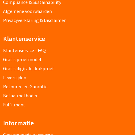
Fleece jassen bedrukken
Compliance & Sustainability
Algemene voorwaarden
Softshell jassen bedrukken
Privacyverklaring & Disclaimer
Jassen bedrukken
Klantenservice
Sportkleding
Klantenservice - FAQ
Gratis proefmodel
Sport T-shirts bedrukken
Gratis digitale drukproef
Sportshorts bedrukken
Levertijden
Retouren en Garantie
Training- & Joggingbroeken bedrukken
Betaalmethoden
Golfkleding bedrukken
Fulfilment
Alle sportkleding
Informatie
Caps & Zonnehoedjes
Custom made giveaways