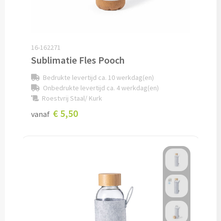
Papier- & Memohouders bedrukken
Pen etui's bedrukken
16-162271
Pennenhouders bedrukken
Sublimatie Fles Pooch
Bedrukte levertijd ca. 10 werkdag(en)
Overige bureau artikelen
Onbedrukte levertijd ca. 4 werkdag(en)
Roestvrij Staal/ Kurk
€ 5,50
vanaf
Paraplu's & Poncho's
Paraplu's
Handmatige paraplu's bedrukken
Automatische paraplu's bedrukken
Stormparaplu's bedrukken