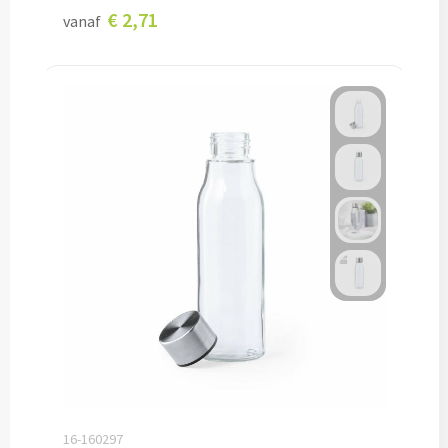
€ 2,71
vanaf
Documentmappen bedrukken
Klemborden bedrukken
Memo's
Memoblaadjes bedrukken
Memo boekjes bedrukken
Memo sets bedrukken
Kubusblokken bedrukken
Custom made
Custom made notitieboekjes
16-160297