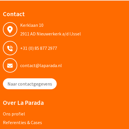
Contact
Kleding, Caps & Mutsen
Kerklaan 10
Shirts & Hoodies
2911 AD Nieuwerkerk a/d IJssel
T-shirts bedrukken
+31 (0) 85 877 2977
Polo shirts bedrukken
contact@laparada.nl
Hoodies bedrukken
Naar contactgegevens
Alle textiel artikelen
Over La Parada
Bodywarmers & Jassen
Ons profiel
Bodywarmers bedrukken
Referenties & Cases