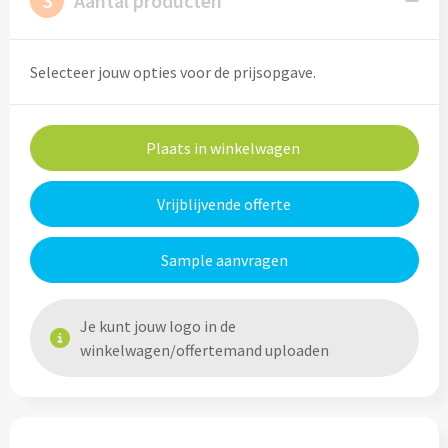
3
Aantal producten
Cocktailsets bedrukken
Selecteer jouw opties voor de prijsopgave.
Heupflesjes bedrukken
Proteine shakers bedrukken
Plaats in winkelwagen
IJsblokjes bedrukken
Vrijblijvende offerte
Rietjes bedrukken
Sample aanvragen
Alle drinkwaren
Je kunt jouw logo in de
Custom made
winkelwagen/offertemand uploaden
Custom made drinkflessen
Custom made IZY Bottles