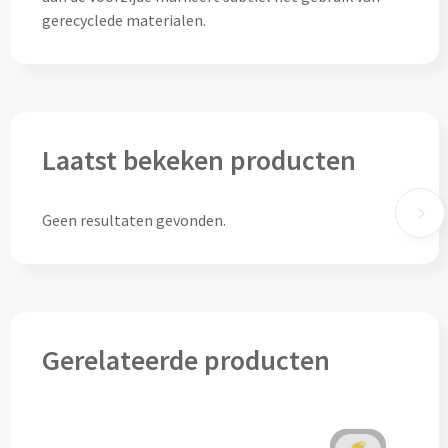
gerecyclede materialen.
Pepernoten & Strooigoed
Schrijfwaren & Kantoorartikelen
Pennen
Laatst bekeken producten
Balpennen bedrukken
Geen resultaten gevonden.
Houten balpennen bedrukken
Touchpennen bedrukken
Luxe pennen bedrukken
Gerelateerde producten
Alle schrijfwaren & pennen
Overige schrijfwaren