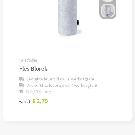
Opvouwbare paraplu's bedrukken
Golfparaplu's bedrukken
Kinderparaplu's bedrukken
Poncho's & Regenjassen
16-170636
Fles Blorek
Poncho's bedrukken
Bedrukte levertijd ca. 10 werkdag(en)
Onbedrukte levertijd ca. 4 werkdag(en)
Regenjassen bedrukken
Glas/ Bamboe
€ 2,79
Custom made
vanaf
Custom made paraplu's
Custom made poncho's