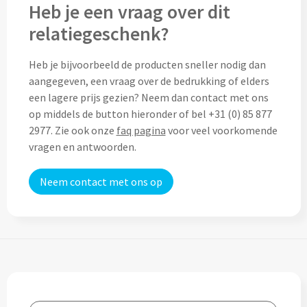
Heb je een vraag over dit
Lunch
relatiegeschenk?
Lunchboxen bedrukken
Heb je bijvoorbeeld de producten sneller nodig dan
aangegeven, een vraag over de bedrukking of elders
Lunchbekers bedrukken
een lagere prijs gezien? Neem dan contact met ons
op middels de button hieronder of bel +31 (0) 85 877
Voedselcontainers bedrukken
2977. Zie ook onze
faq pagina
voor veel voorkomende
vragen en antwoorden.
Saladeboxen bedrukken
Neem contact met ons op
Snoep
Pepermunt bedrukken
Snoeppotten bedrukken
Snoepblikken bedrukken