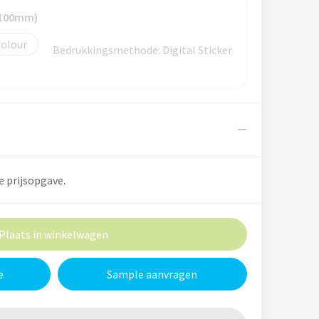
 100mm)
colour
Bedrukkingsmethode: Digital Sticker
e prijsopgave.
Plaats in winkelwagen
e
Sample aanvragen