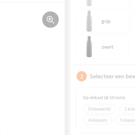
grijs
zwart
2
Selecteer een be
Op deksel (⌀ 20 mm)
Onbewerkt
1
4
5