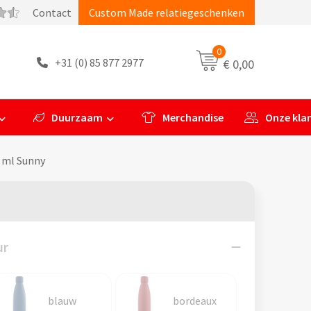
Contact
Custom Made relatiegeschenken
0
+31 (0) 85 877 2977
€ 0,00
Duurzaam
Merchandise
Onze kla
 ml Sunny
ur
blauw
bordeaux