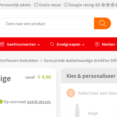
ersoonlijk advies
Gratis visual
Google rating 4,8
Geefmomenten
Doelgroepen
Merken
aterflessen bedrukken
Gerecyclede dubbelwandige drinkfles 500
Kies & personaliseer
ige
€ 4,66
vanaf
1
Selecteer een kle
Op voorraad:
bekijk details
beige