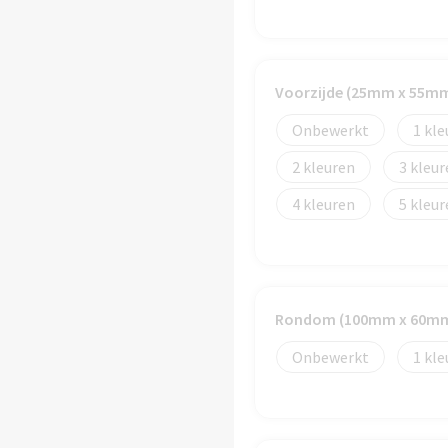
Voorzijde (25mm x 55m
Onbewerkt
1
2
3
4
5
Rondom (100mm x 60m
Onbewerkt
1