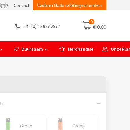
Contact
Custom Made relatiegeschenken
0
+31 (0) 85 877 2977
€ 0,00
Duurzaam
Merchandise
Onze kla
ur
Groen
Oranje