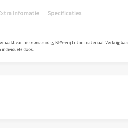
Extra infomatie
Specificaties
emaakt van hittebestendig, BPA-vrij tritan materiaal. Verkrijgbaar
 individuele doos.