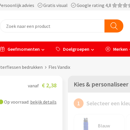
ersoonlijk advies
Gratis visual
Google rating 4,8
Geefmomenten
Doelgroepen
Merken
aterflessen bedrukken
Fles Vandix
Kies & personaliseer
€ 2,38
vanaf
Op voorraad:
bekijk details
1
Selecteer een kle
Blauw