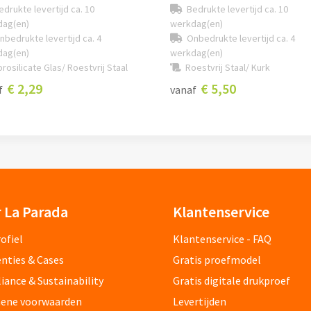
edrukte levertijd ca. 10
Bedrukte levertijd ca. 10
dag(en)
werkdag(en)
nbedrukte levertijd ca. 4
Onbedrukte levertijd ca. 4
dag(en)
werkdag(en)
rosilicate Glas/ Roestvrij Staal
Roestvrij Staal/ Kurk
€ 2,29
€ 5,50
f
vanaf
 La Parada
Klantenservice
ofiel
Klantenservice - FAQ
nties & Cases
Gratis proefmodel
ance & Sustainability
Gratis digitale drukproef
ene voorwaarden
Levertijden