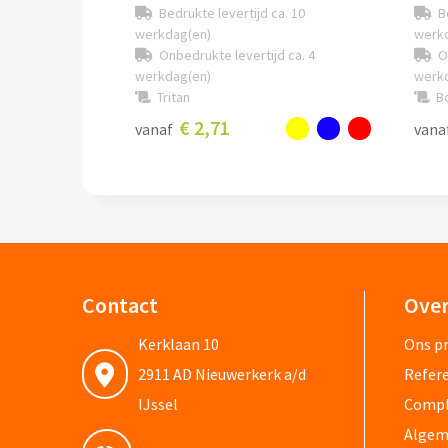
Bedrukte levertijd ca. 10
B
werkdag(en)
werk
Onbedrukte levertijd ca. 4
O
werkdag(en)
werk
Tritan
Bo
€ 2,71
vanaf
vana
Contact
Over
Kerklaan 10
Ons pr
2911 AD Nieuwerkerk a/d
Refere
IJssel
Compli
Algem