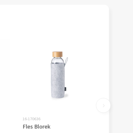
16-170636
Fles Blorek