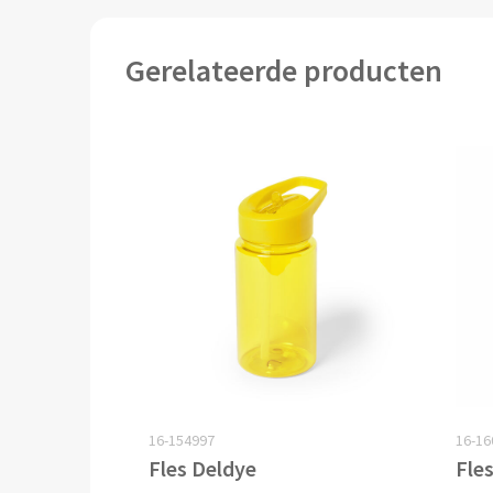
Gerelateerde producten
16-154997
16-16
Fles Deldye
Fle