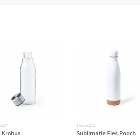
0297
16-162271
s Krobus
Sublimatie Fles Pooch