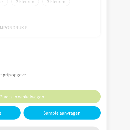
2
3
TAMPONDRUK F
e prijsopgave.
Plaats in winkelwagen
e
Sample aanvragen