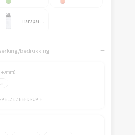
Transparant
werking/bedrukking
x 40mm)
IRKELZE ZEEFDRUK F