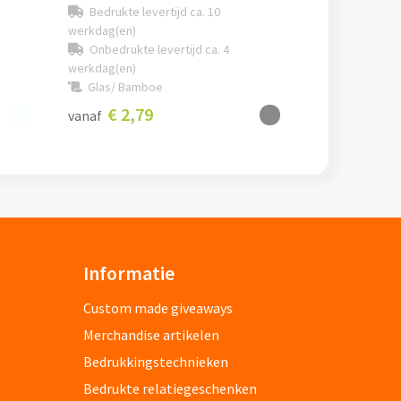
Bedrukte levertijd ca. 10
werkdag(en)
Onbedrukte levertijd ca. 4
werkdag(en)
Glas/ Bamboe
€ 2,79
vanaf
Informatie
Custom made giveaways
Merchandise artikelen
Bedrukkingstechnieken
Bedrukte relatiegeschenken