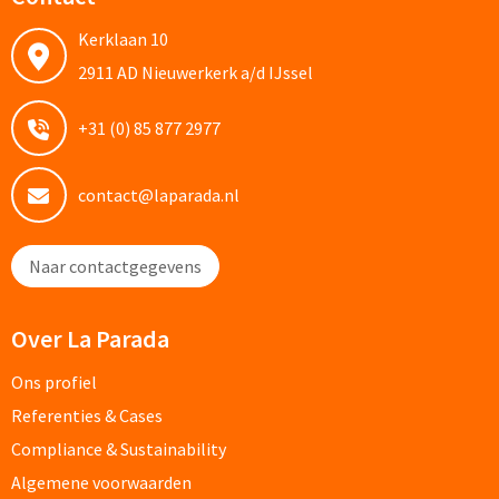
Documentmappen bedrukken
Kerklaan 10
2911 AD Nieuwerkerk a/d IJssel
Klemborden bedrukken
+31 (0) 85 877 2977
Memo's
contact@laparada.nl
Memoblaadjes bedrukken
Memo boekjes bedrukken
Naar contactgegevens
Memo sets bedrukken
Over La Parada
Kubusblokken bedrukken
Ons profiel
Referenties & Cases
Custom made
Compliance & Sustainability
Custom made notitieboekjes
Algemene voorwaarden