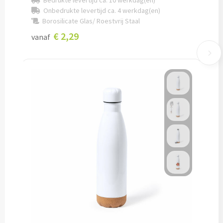
Bedrukte levertijd ca. 10 werkdag(en)
Onbedrukte levertijd ca. 4 werkdag(en)
Snoep bedrukken
Borosilicate Glas/ Roestvrij Staal
€ 2,29
vanaf
Lollies bedrukken
Chocolade & Bonbons bedrukken
Kauwgom bedrukken
Alle snoep artikelen
Koeken & Chips
Koekjes bedrukken
Brievenbus taarten
Chips & Nootjes bedrukken