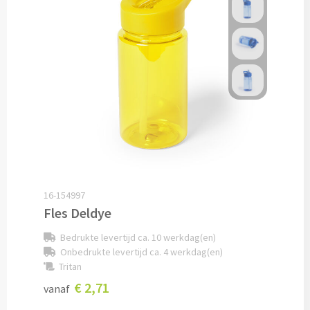
Cocktailsets bedrukken
Heupflesjes bedrukken
Proteine shakers bedrukken
IJsblokjes bedrukken
Rietjes bedrukken
16-154997
Alle drinkwaren
Fles Deldye
Custom made
Bedrukte levertijd ca. 10 werkdag(en)
Onbedrukte levertijd ca. 4 werkdag(en)
Tritan
Custom made drinkflessen
€ 2,71
vanaf
Custom made IZY Bottles