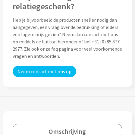
relatiegeschenk?
Home & Living
Wijnfles tasjes bedrukken
Heb je bijvoorbeeld de producten sneller nodig dan
Custom made dekens & plaids
Opbergtasjes & Kadotasjes bedrukken
aangegeven, een vraag over de bedrukking of elders
een lagere prijs gezien? Neem dan contact met ons
Custom made keukenschorten
Alle tassen
op middels de button hieronder of bel +31 (0) 85 877
2977. Zie ook onze
faq pagina
voor veel voorkomende
Custom made onderzetters
vragen en antwoorden.
Eten & Drinken
Custom made plantjes & zaadpapier
Neem contact met ons op
Drinkflessen & Waterflesjes
Overig
Drink- & Waterflessen bedrukken
Overig
Drinkflessen met karabijnhaak
Custom made paraplu's
Glazen drinkflessen bedrukken
Omschrijving
Custom made drinkflessen