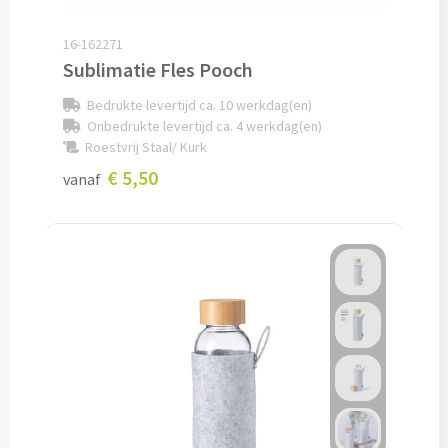
Pepernoten & Strooigoed
16-162271
Sublimatie Fles Pooch
Schrijfwaren & Kantoorartikelen
Bedrukte levertijd ca. 10 werkdag(en)
Onbedrukte levertijd ca. 4 werkdag(en)
Pennen
Roestvrij Staal/ Kurk
€ 5,50
vanaf
Balpennen bedrukken
Houten balpennen bedrukken
Touchpennen bedrukken
Luxe pennen bedrukken
Alle schrijfwaren & pennen
Overige schrijfwaren