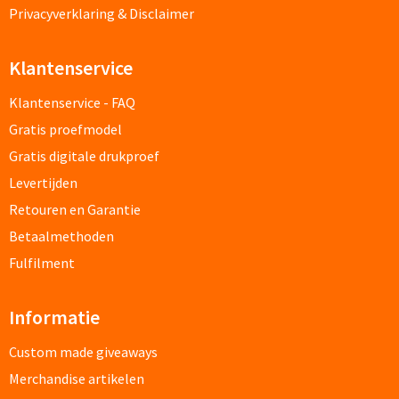
Privacyverklaring & Disclaimer
Custom made schrijfblokken
Klantenservice
Custom made memoblaadjes
Klantenservice - FAQ
Custom made muismatten
Gratis proefmodel
Gratis digitale drukproef
Kantoor artikelen
Levertijden
Agenda's bedrukken
Retouren en Garantie
Betaalmethoden
Bureau onderleggers bedrukken
Fulfilment
Bureaulampen bedrukken
Informatie
Linialen bedrukken
Custom made giveaways
Muismatten bedrukken
Merchandise artikelen