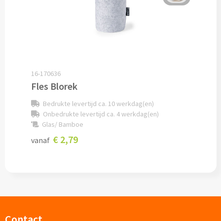
Potloden bedrukken
Markeerstiften bedrukken
Kinderschrijfwaren bedrukken
16-170636
Fles Blorek
Stoepkrijt bedrukken
Bedrukte levertijd ca. 10 werkdag(en)
Onbedrukte levertijd ca. 4 werkdag(en)
Waskrijtjes bedrukken
Glas/ Bamboe
€ 2,79
vanaf
Notitieboekjes & Schrijfmappen
Notitieboekjes bedrukken
Notitieblokken bedrukken
Schrijfmappen bedrukken
Contact