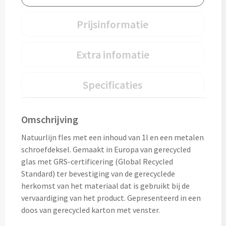
Thermosflessen bedrukken
Custom made knuffels
Prijsinformatie
Sportflessen & Bidons bedrukken
Custom made (bad)slippers
Extra infomatie
Opvouwbare drinkflessen bedrukken
Custom made opblaas artikelen
Waterflesjes bedrukken
Specificaties
Custom made voetballen & frisbees
Mokken & Bekers
Omschrijving
Custom made auto zonneschermen
Reis- & Thermosbekers bedrukken
Natuurlijn fles met een inhoud van 1l en een metalen
schroefdeksel. Gemaakt in Europa van gerecycled
Mokken & Kopjes bedrukken
Offerte + Visual opvragen
glas met GRS-certificering (Global Recycled
Standard) ter bevestiging van de gerecyclede
Bekers bedrukken
Offerte + Visual opvragen
herkomst van het materiaal dat is gebruikt bij de
vervaardiging van het product. Gepresenteerd in een
Drinkglazen & Karaffen
Vraag
hier
vrijblijvend je offerte + digitale visual op
doos van gerecycled karton met venster.