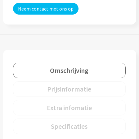
Neem contact met ons op
Cocktailsets bedrukken
Heupflesjes bedrukken
Proteine shakers bedrukken
IJsblokjes bedrukken
Omschrijving
Rietjes bedrukken
Prijsinformatie
Alle drinkwaren
Custom made
Extra infomatie
Custom made drinkflessen
Specificaties
Custom made IZY Bottles