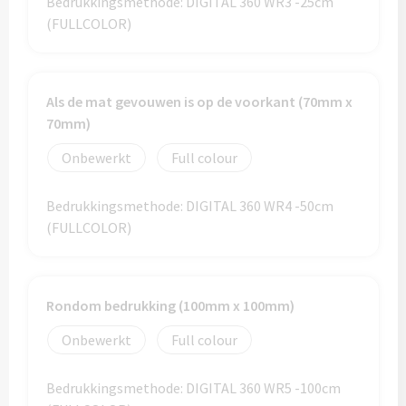
Bedrukkingsmethode: DIGITAL 360 WR3 -25cm
Custom made (regen)poncho's
(FULLCOLOR)
Moleskine
Picknicktassen bedrukken
Parker
Picknickmanden bedrukken
Kantoor
Als de mat gevouwen is op de voorkant (70mm x
Stilolinea
70mm)
Plunjezakken bedrukken
Kantoor
Onbewerkt
Full colour
Overige tassen
Custom made muismatten
Alle categoriën
Bedrukkingsmethode: DIGITAL 360 WR4 -50cm
Autotassen bedrukken
Custom made notes & notitieboekjes
(FULLCOLOR)
Alle categoriën
Crossbody tassen bedrukken
Custom made webcam covers
Sagaform
Rondom bedrukking (100mm x 100mm)
Fietstassen bedrukken
Custom made USB sticks
Swiss Peak
Onbewerkt
Full colour
Heuptassen bedrukken
Vinga
Home & Living
Bedrukkingsmethode: DIGITAL 360 WR5 -100cm
Toilettassen bedrukken
XD Design