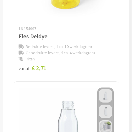
Pepernoten & Strooigoed
Schrijfwaren & Kantoorartikelen
16-154997
Fles Deldye
Pennen
Bedrukte levertijd ca. 10 werkdag(en)
Onbedrukte levertijd ca. 4 werkdag(en)
Balpennen bedrukken
Tritan
€ 2,71
vanaf
Houten balpennen bedrukken
Touchpennen bedrukken
Luxe pennen bedrukken
Alle schrijfwaren & pennen
Overige schrijfwaren