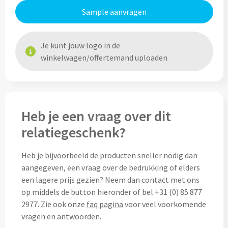
Drinkglazen & Theeglazen bedrukken
Sample aanvragen
Dubbelwandige glazen bedrukken
Je kunt jouw logo in de
Wijn- & Champagneglazen bedrukken
winkelwagen/offertemand uploaden
Bierglazen bedrukken
Wijnkaraffen bedrukken
Heb je een vraag over dit
Waterkaraffen bedrukken
relatiegeschenk?
Alle glazen
Heb je bijvoorbeeld de producten sneller nodig dan
aangegeven, een vraag over de bedrukking of elders
Overige drinkwaren
een lagere prijs gezien? Neem dan contact met ons
op middels de button hieronder of bel +31 (0) 85 877
Wijngeschenken bedrukken
2977. Zie ook onze
faq pagina
voor veel voorkomende
vragen en antwoorden.
Drinksets bedrukken