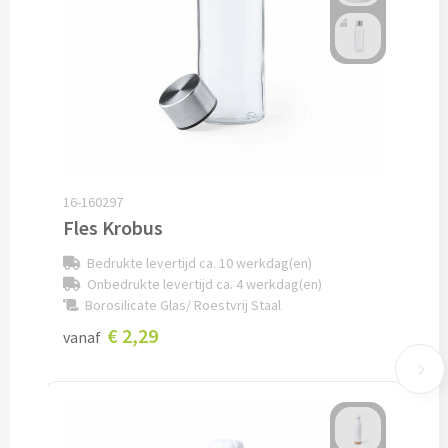
Potloden bedrukken
Markeerstiften bedrukken
Kinderschrijfwaren bedrukken
Stoepkrijt bedrukken
16-160297
Fles Krobus
Waskrijtjes bedrukken
Bedrukte levertijd ca. 10 werkdag(en)
Onbedrukte levertijd ca. 4 werkdag(en)
Notitieboekjes & Schrijfmappen
Borosilicate Glas/ Roestvrij Staal
€ 2,29
Notitieboekjes bedrukken
vanaf
Notitieblokken bedrukken
Schrijfmappen bedrukken