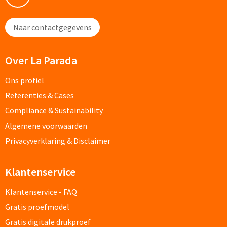
Opvouwbare paraplu's bedrukken
Naar contactgegevens
Golfparaplu's bedrukken
Over La Parada
Kinderparaplu's bedrukken
Ons profiel
Referenties & Cases
Poncho's & Regenjassen
Compliance & Sustainability
Poncho's bedrukken
Algemene voorwaarden
Privacyverklaring & Disclaimer
Regenjassen bedrukken
Klantenservice
Custom made
Klantenservice - FAQ
Custom made paraplu's
Gratis proefmodel
Custom made poncho's
Gratis digitale drukproef