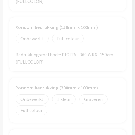
(FULLCOLOR)
Home & Living
Wijnfles tasjes bedrukken
Custom made dekens & plaids
Opbergtasjes & Kadotasjes bedrukken
Rondom bedrukking (150mm x 100mm)
Custom made keukenschorten
Onbewerkt
Full colour
Alle tassen
Custom made onderzetters
Bedrukkingsmethode: DIGITAL 360 WR6 -150cm
(FULLCOLOR)
Eten & Drinken
Custom made plantjes & zaadpapier
Drinkflessen & Waterflesjes
Rondom bedrukking (200mm x 100mm)
Overig
Drink- & Waterflessen bedrukken
Onbewerkt
1
Graveren
Overig
Drinkflessen met karabijnhaak
Full colour
Custom made paraplu's
Glazen drinkflessen bedrukken
Custom made drinkflessen