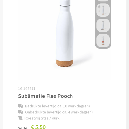
Documentmappen bedrukken
Klemborden bedrukken
Memo's
Memoblaadjes bedrukken
Memo boekjes bedrukken
Memo sets bedrukken
16-162271
Kubusblokken bedrukken
Sublimatie Fles Pooch
Bedrukte levertijd ca. 10 werkdag(en)
Custom made
Onbedrukte levertijd ca. 4 werkdag(en)
Roestvrij Staal/ Kurk
Custom made notitieboekjes
€ 5,50
vanaf