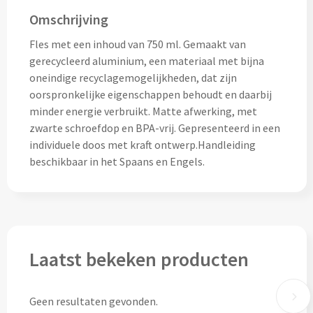
Omschrijving
Lunch
Fles met een inhoud van 750 ml. Gemaakt van
Lunchboxen bedrukken
gerecycleerd aluminium, een materiaal met bijna
oneindige recyclagemogelijkheden, dat zijn
Lunchbekers bedrukken
oorspronkelijke eigenschappen behoudt en daarbij
minder energie verbruikt. Matte afwerking, met
zwarte schroefdop en BPA-vrij. Gepresenteerd in een
Voedselcontainers bedrukken
individuele doos met kraft ontwerp.Handleiding
beschikbaar in het Spaans en Engels.
Saladeboxen bedrukken
Snoep
Pepermunt bedrukken
Laatst bekeken producten
Snoeppotten bedrukken
Snoepblikken bedrukken
Geen resultaten gevonden.