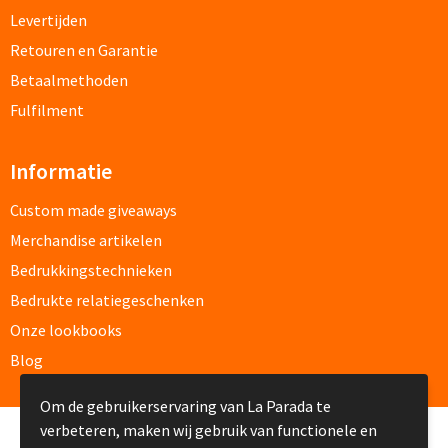
Levertijden
Retouren en Garantie
Kleding, Caps & Mutsen
Betaalmethoden
Shirts & Hoodies
Fulfilment
T-shirts bedrukken
Informatie
Polo shirts bedrukken
Custom made giveaways
Merchandise artikelen
Hoodies bedrukken
Bedrukkingstechnieken
Bedrukte relatiegeschenken
Alle textiel artikelen
Onze lookbooks
Bodywarmers & Jassen
Blog
Bodywarmers bedrukken
Om de gebruikerservaring van La Parada te
verbeteren, maken wij gebruik van functionele en
© Copyright La Parada 2008-2026