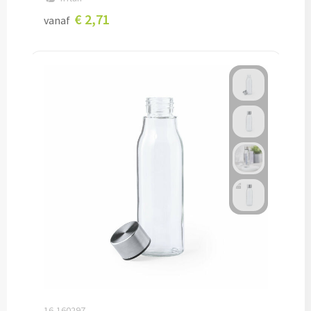
€ 2,71
vanaf
Lunch
Lunchboxen bedrukken
Lunchbekers bedrukken
Voedselcontainers bedrukken
Saladeboxen bedrukken
Snoep
Pepermunt bedrukken
Snoeppotten bedrukken
Snoepblikken bedrukken
16-160297