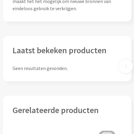
Drinkglazen & Theeglazen bedrukken
maakt het het mogelijk om nieuwe bronnen van
eindeloos gebruik te verkrijgen.
Dubbelwandige glazen bedrukken
Wijn- & Champagneglazen bedrukken
Bierglazen bedrukken
Laatst bekeken producten
Wijnkaraffen bedrukken
Geen resultaten gevonden.
Waterkaraffen bedrukken
Alle glazen
Overige drinkwaren
Gerelateerde producten
Wijngeschenken bedrukken
Drinksets bedrukken