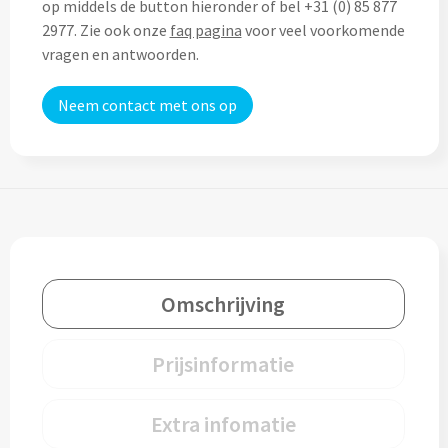
op middels de button hieronder of bel +31 (0) 85 877
Home & Living
2977. Zie ook onze
faq pagina
voor veel voorkomende
Wijnfles tasjes bedrukken
vragen en antwoorden.
Custom made dekens & plaids
Opbergtasjes & Kadotasjes bedrukken
Neem contact met ons op
Custom made keukenschorten
Alle tassen
Custom made onderzetters
Eten & Drinken
Custom made plantjes & zaadpapier
Drinkflessen & Waterflesjes
Overig
Omschrijving
Drink- & Waterflessen bedrukken
Overig
Drinkflessen met karabijnhaak
Prijsinformatie
Custom made paraplu's
Glazen drinkflessen bedrukken
Extra infomatie
Custom made drinkflessen