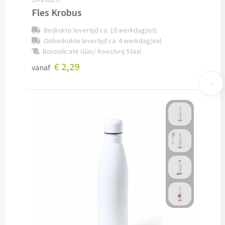
Fles Krobus
Snoep bedrukken
Bedrukte levertijd ca. 10 werkdag(en)
Lollies bedrukken
Onbedrukte levertijd ca. 4 werkdag(en)
Borosilicate Glas/ Roestvrij Staal
Chocolade & Bonbons bedrukken
€ 2,29
vanaf
Kauwgom bedrukken
Alle snoep artikelen
Koeken & Chips
Koekjes bedrukken
Brievenbus taarten
Chips & Nootjes bedrukken