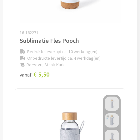
Pepernoten & Strooigoed
Schrijfwaren & Kantoorartikelen
16-162271
Sublimatie Fles Pooch
Pennen
Bedrukte levertijd ca. 10 werkdag(en)
Onbedrukte levertijd ca. 4 werkdag(en)
Balpennen bedrukken
Roestvrij Staal/ Kurk
€ 5,50
vanaf
Houten balpennen bedrukken
Touchpennen bedrukken
Luxe pennen bedrukken
Alle schrijfwaren & pennen
Overige schrijfwaren