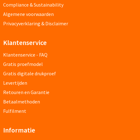
Compliance & Sustainability
Custom made schrijfblokken
Algemene voorwaarden
Privacyverklaring & Disclaimer
Custom made memoblaadjes
Custom made muismatten
Klantenservice
Klantenservice - FAQ
Kantoor artikelen
Gratis proefmodel
Agenda's bedrukken
Gratis digitale drukproef
Levertijden
Bureau onderleggers bedrukken
Retouren en Garantie
Bureaulampen bedrukken
Betaalmethoden
Fulfilment
Linialen bedrukken
Informatie
Muismatten bedrukken