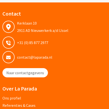
Documentmappen bedrukken
Contact
Klemborden bedrukken
Kerklaan 10
2911 AD Nieuwerkerk a/d IJssel
Memo's
+31 (0) 85 877 2977
Memoblaadjes bedrukken
Memo boekjes bedrukken
contact@laparada.nl
Memo sets bedrukken
Naar contactgegevens
Kubusblokken bedrukken
Over La Parada
Custom made
Ons profiel
Custom made notitieboekjes
Referenties & Cases