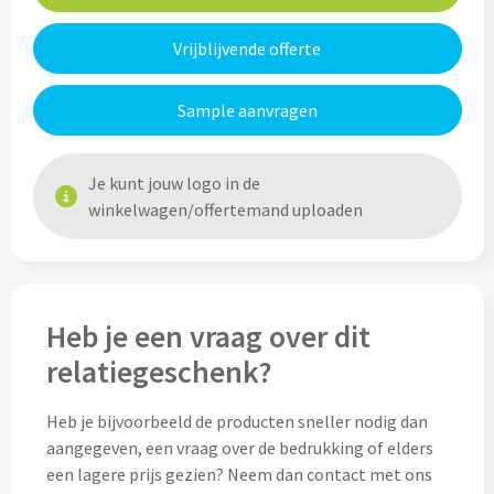
Custom made (regen)poncho's
Moleskine
Vrijblijvende offerte
Picknicktassen bedrukken
Parker
Picknickmanden bedrukken
Kantoor
Sample aanvragen
Stilolinea
Plunjezakken bedrukken
Kantoor
Je kunt jouw logo in de
winkelwagen/offertemand uploaden
Overige tassen
Custom made muismatten
Alle categoriën
Autotassen bedrukken
Custom made notes & notitieboekjes
Alle categoriën
Crossbody tassen bedrukken
Custom made webcam covers
Heb je een vraag over dit
Sagaform
relatiegeschenk?
Fietstassen bedrukken
Custom made USB sticks
Swiss Peak
Heb je bijvoorbeeld de producten sneller nodig dan
Heuptassen bedrukken
Vinga
aangegeven, een vraag over de bedrukking of elders
Home & Living
een lagere prijs gezien? Neem dan contact met ons
Toilettassen bedrukken
XD Design