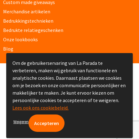
Custom made giveaways
Papier- & Memohouders bedrukken
Merchandise artikelen
Bedrukkingstechnieken
Pen etui's bedrukken
Bedrukte relatiegeschenken
Pennenhouders bedrukken
Onze lookbooks
Blog
Overige bureau artikelen
Om de gebruikerservaring van La Parada te
verbeteren, maken wij gebruik van functionele en
© Copyright La Parada 2008-2026
Paraplu's & Poncho's
analytische cookies. Daarnaast plaatsen we cookies
om je bezoek en onze communicatie persoonlijker en
Paraplu's
makkelijker te maken. Je kunt ervoor kiezen om
persoonlijke cookies te accepteren of te weigeren.
Handmatige paraplu's bedrukken
Lees ook ons cookiebeleid.
Automatische paraplu's bedrukken
Weigeren
Stormparaplu's bedrukken