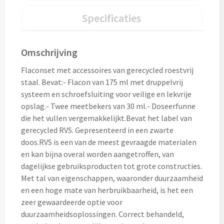
Thermosflessen bedrukken
Specificaties
Custom made knuffels
Sportflessen & Bidons bedrukken
Custom made (bad)slippers
Omschrijving
Opvouwbare drinkflessen bedrukken
Custom made opblaas artikelen
Flaconset met accessoires van gerecycled roestvrij
Waterflesjes bedrukken
staal. Bevat:- Flacon van 175 ml met druppelvrij
Custom made voetballen & frisbees
systeem en schroefsluiting voor veilige en lekvrije
Mokken & Bekers
opslag.- Twee meetbekers van 30 ml.- Doseerfunne
die het vullen vergemakkelijkt.Bevat het label van
Custom made auto zonneschermen
Reis- & Thermosbekers bedrukken
gerecycled RVS. Gepresenteerd in een zwarte
doos.RVS is een van de meest gevraagde materialen
Mokken & Kopjes bedrukken
en kan bijna overal worden aangetroffen, van
Offerte + Visual opvragen
dagelijkse gebruiksproducten tot grote constructies.
Bekers bedrukken
Met tal van eigenschappen, waaronder duurzaamheid
Offerte + Visual opvragen
en een hoge mate van herbruikbaarheid, is het een
Drinkglazen & Karaffen
zeer gewaardeerde optie voor
Vraag
hier
vrijblijvend je offerte + digitale visual op
duurzaamheidsoplossingen. Correct behandeld,