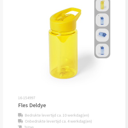
Cocktailsets bedrukken
Heupflesjes bedrukken
Proteine shakers bedrukken
IJsblokjes bedrukken
Rietjes bedrukken
Alle drinkwaren
Custom made
16-154997
Fles Deldye
Custom made drinkflessen
Bedrukte levertijd ca. 10 werkdag(en)
Onbedrukte levertijd ca. 4 werkdag(en)
Custom made IZY Bottles
Tritan