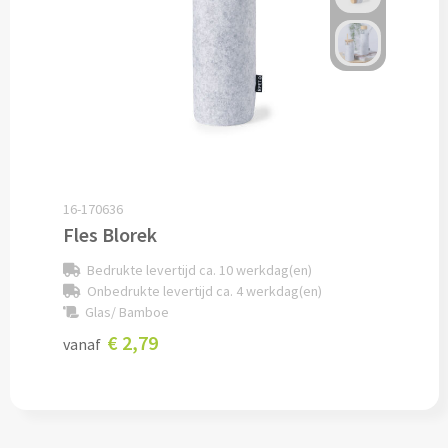
Potloden bedrukken
Markeerstiften bedrukken
Kinderschrijfwaren bedrukken
Stoepkrijt bedrukken
16-170636
Fles Blorek
Waskrijtjes bedrukken
Bedrukte levertijd ca. 10 werkdag(en)
Notitieboekjes & Schrijfmappen
Onbedrukte levertijd ca. 4 werkdag(en)
Glas/ Bamboe
Notitieboekjes bedrukken
€ 2,79
vanaf
Notitieblokken bedrukken
Schrijfmappen bedrukken