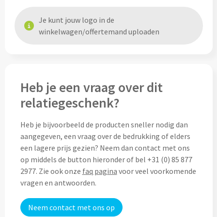
Drinkglazen & Theeglazen bedrukken
Je kunt jouw logo in de
Dubbelwandige glazen bedrukken
winkelwagen/offertemand uploaden
Wijn- & Champagneglazen bedrukken
Bierglazen bedrukken
Heb je een vraag over dit
Wijnkaraffen bedrukken
relatiegeschenk?
Waterkaraffen bedrukken
Heb je bijvoorbeeld de producten sneller nodig dan
aangegeven, een vraag over de bedrukking of elders
Alle glazen
een lagere prijs gezien? Neem dan contact met ons
op middels de button hieronder of bel +31 (0) 85 877
Overige drinkwaren
2977. Zie ook onze
faq pagina
voor veel voorkomende
vragen en antwoorden.
Wijngeschenken bedrukken
Neem contact met ons op
Drinksets bedrukken