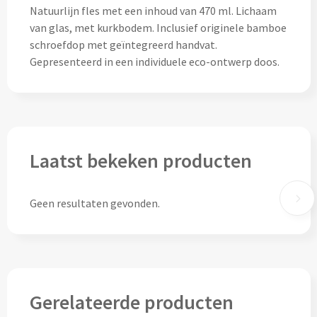
Natuurlijn fles met een inhoud van 470 ml. Lichaam
Lunch
van glas, met kurkbodem. Inclusief originele bamboe
schroefdop met geïntegreerd handvat.
Lunchboxen bedrukken
Gepresenteerd in een individuele eco-ontwerp doos.
Lunchbekers bedrukken
Voedselcontainers bedrukken
Laatst bekeken producten
Saladeboxen bedrukken
Snoep
Geen resultaten gevonden.
Pepermunt bedrukken
Snoeppotten bedrukken
Gerelateerde producten
Snoepblikken bedrukken