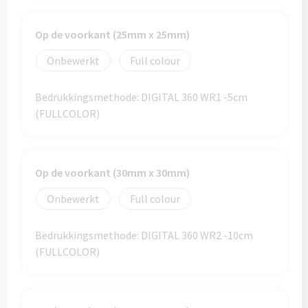
Custom made (regen)poncho's
Moleskine
Picknicktassen bedrukken
Op de voorkant (25mm x 25mm)
Parker
Onbewerkt
Full colour
Picknickmanden bedrukken
Kantoor
Stilolinea
Bedrukkingsmethode: DIGITAL 360 WR1 -5cm
Plunjezakken bedrukken
Kantoor
(FULLCOLOR)
Overige tassen
Custom made muismatten
Alle categoriën
Autotassen bedrukken
Custom made notes & notitieboekjes
Op de voorkant (30mm x 30mm)
Alle categoriën
Onbewerkt
Full colour
Crossbody tassen bedrukken
Custom made webcam covers
Sagaform
Fietstassen bedrukken
Bedrukkingsmethode: DIGITAL 360 WR2 -10cm
Custom made USB sticks
Swiss Peak
(FULLCOLOR)
Heuptassen bedrukken
Vinga
Home & Living
Toilettassen bedrukken
XD Design