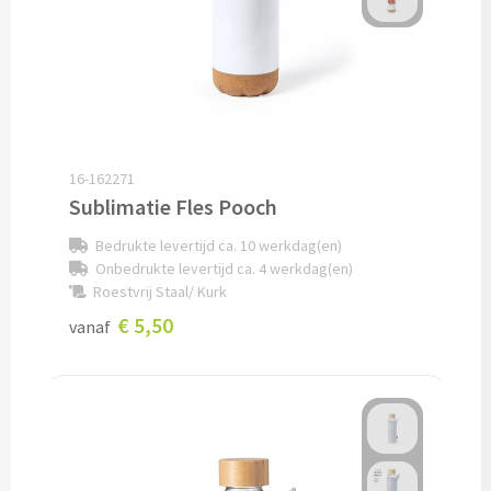
Documentmappen bedrukken
Klemborden bedrukken
Memo's
16-162271
Memoblaadjes bedrukken
Sublimatie Fles Pooch
Bedrukte levertijd ca. 10 werkdag(en)
Memo boekjes bedrukken
Onbedrukte levertijd ca. 4 werkdag(en)
Roestvrij Staal/ Kurk
Memo sets bedrukken
€ 5,50
vanaf
Kubusblokken bedrukken
Custom made
Custom made notitieboekjes