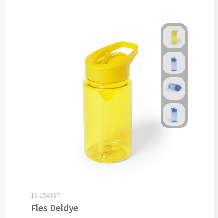
Snoep bedrukken
Lollies bedrukken
Chocolade & Bonbons bedrukken
Kauwgom bedrukken
Alle snoep artikelen
Koeken & Chips
Koekjes bedrukken
Brievenbus taarten
16-154997
Chips & Nootjes bedrukken
Fles Deldye