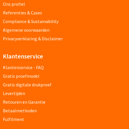
Ons profiel
Opvouwbare paraplu's bedrukken
Referenties & Cases
Compliance & Sustainability
Golfparaplu's bedrukken
Algemene voorwaarden
Privacyverklaring & Disclaimer
Kinderparaplu's bedrukken
Poncho's & Regenjassen
Klantenservice
Klantenservice - FAQ
Poncho's bedrukken
Gratis proefmodel
Regenjassen bedrukken
Gratis digitale drukproef
Levertijden
Custom made
Retouren en Garantie
Custom made paraplu's
Betaalmethoden
Fulfilment
Custom made poncho's