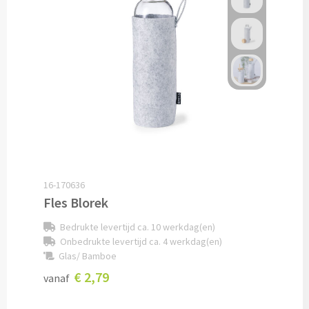
Custom made schrijfblokken
Custom made memoblaadjes
Custom made muismatten
Kantoor artikelen
Agenda's bedrukken
16-170636
Bureau onderleggers bedrukken
Fles Blorek
Bureaulampen bedrukken
Bedrukte levertijd ca. 10 werkdag(en)
Onbedrukte levertijd ca. 4 werkdag(en)
Linialen bedrukken
Glas/ Bamboe
€ 2,79
vanaf
Muismatten bedrukken