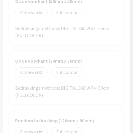
Op de voorkant (50mm x 50mm)
Home & Living
Wijnfles tasjes bedrukken
Onbewerkt
Full colour
Custom made dekens & plaids
Opbergtasjes & Kadotasjes bedrukken
Bedrukkingsmethode: DIGITAL 360 WR3 -25cm
(FULLCOLOR)
Custom made keukenschorten
Alle tassen
Custom made onderzetters
Op de voorkant (70mm x 70mm)
Eten & Drinken
Custom made plantjes & zaadpapier
Onbewerkt
Full colour
Drinkflessen & Waterflesjes
Overig
Bedrukkingsmethode: DIGITAL 360 WR4 -50cm
Drink- & Waterflessen bedrukken
(FULLCOLOR)
Overig
Drinkflessen met karabijnhaak
Custom made paraplu's
Rondom bedrukking (120mm x 80mm)
Glazen drinkflessen bedrukken
Custom made drinkflessen
Onbewerkt
Full colour