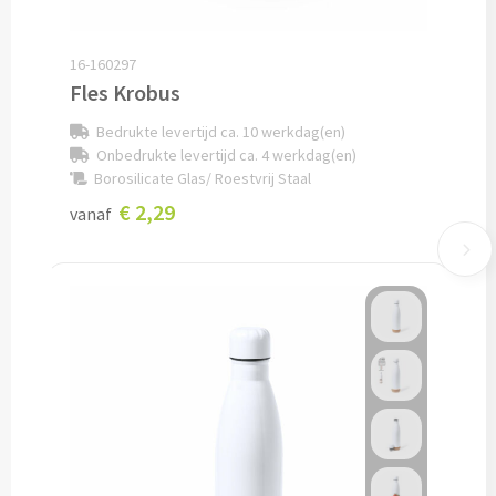
Potloden bedrukken
16-160297
Fles Krobus
Markeerstiften bedrukken
Bedrukte levertijd ca. 10 werkdag(en)
Kinderschrijfwaren bedrukken
Onbedrukte levertijd ca. 4 werkdag(en)
Borosilicate Glas/ Roestvrij Staal
Stoepkrijt bedrukken
€ 2,29
vanaf
Waskrijtjes bedrukken
Notitieboekjes & Schrijfmappen
Notitieboekjes bedrukken
Notitieblokken bedrukken
Schrijfmappen bedrukken