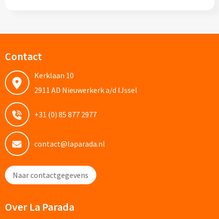
Papier- & Memohouders bedrukken
Pen etui's bedrukken
Contact
Pennenhouders bedrukken
Kerklaan 10
Overige bureau artikelen
2911 AD Nieuwerkerk a/d IJssel
+31 (0) 85 877 2977
Paraplu's & Poncho's
Paraplu's
contact@laparada.nl
Handmatige paraplu's bedrukken
Naar contactgegevens
Automatische paraplu's bedrukken
Over La Parada
Stormparaplu's bedrukken