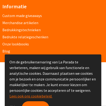
Informatie
Kleding, Caps & Mutsen
Custom made giveaways
Merchandise artikelen
Shirts & Hoodies
Bedrukkingstechnieken
Bedrukte relatiegeschenken
T-shirts bedrukken
Onze lookbooks
Polo shirts bedrukken
Blog
Hoodies bedrukken
Om de gebruikerservaring van La Parada te
verbeteren, maken wij gebruik van functionele en
© Copyright La Parada 2008-2026
Alle textiel artikelen
analytische cookies. Daarnaast plaatsen we cookies
om je bezoek en onze communicatie persoonlijker en
Bodywarmers & Jassen
makkelijker te maken. Je kunt ervoor kiezen om
persoonlijke cookies te accepteren of te weigeren.
Bodywarmers bedrukken
Lees ook ons cookiebeleid.