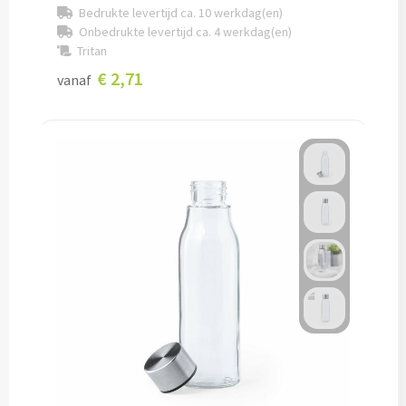
Bedrukte levertijd ca. 10 werkdag(en)
Pepernoten & Strooigoed
Onbedrukte levertijd ca. 4 werkdag(en)
Tritan
€ 2,71
vanaf
Schrijfwaren & Kantoorartikelen
Pennen
Balpennen bedrukken
Houten balpennen bedrukken
Touchpennen bedrukken
Luxe pennen bedrukken
Alle schrijfwaren & pennen
Overige schrijfwaren