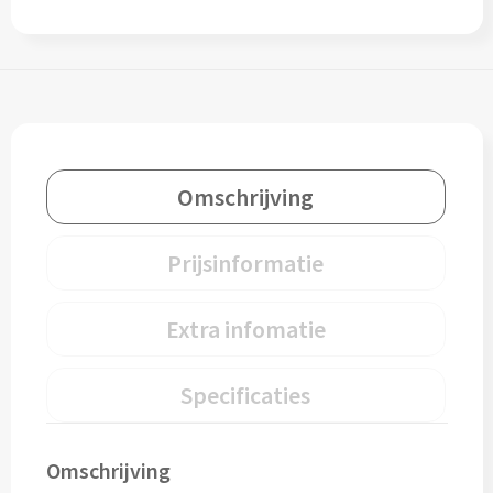
Cocktailsets bedrukken
Heupflesjes bedrukken
Proteine shakers bedrukken
Omschrijving
IJsblokjes bedrukken
Prijsinformatie
Rietjes bedrukken
Alle drinkwaren
Extra infomatie
Custom made
Specificaties
Custom made drinkflessen
Omschrijving
Custom made IZY Bottles