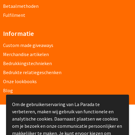
Betaalmethoden
Fulfilment
Kleding, Caps & Mutsen
Informatie
Shirts & Hoodies
Custom made giveaways
T-shirts bedrukken
Merchandise artikelen
Polo shirts bedrukken
Bedrukkingstechnieken
Bedrukte relatiegeschenken
Hoodies bedrukken
Onze lookbooks
Blog
Alle textiel artikelen
Om de gebruikerservaring van La Parada te
Bodywarmers & Jassen
verbeteren, maken wij gebruik van functionele en
© Copyright La Parada 2008-2026
analytische cookies. Daarnaast plaatsen we cookies
Bodywarmers bedrukken
om je bezoek en onze communicatie persoonlijker en
makkelijker te maken. Je kunt ervoor kiezen om