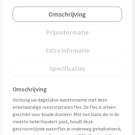
Omschrijving
Cocktailsets bedrukken
Heupflesjes bedrukken
Prijsinformatie
Proteine shakers bedrukken
Extra infomatie
IJsblokjes bedrukken
Specificaties
Rietjes bedrukken
Alle drinkwaren
Omschrijving
Verhoog uw dagelijkse waterinname met deze
Custom made
enkelwandige roestvrijstalen fles. De fles is alleen
geschikt voor koude dranken. Met een basis die in de
Custom made drinkflessen
meeste bekerhouders past, houdt deze
gestroomlijnde waterfles je onderweg gehydrateerd,
Custom made IZY Bottles