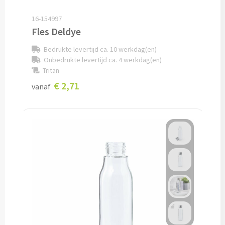
Pepernoten & Strooigoed
16-154997
Fles Deldye
Schrijfwaren & Kantoorartikelen
Bedrukte levertijd ca. 10 werkdag(en)
Onbedrukte levertijd ca. 4 werkdag(en)
Tritan
Pennen
€ 2,71
vanaf
Balpennen bedrukken
Houten balpennen bedrukken
Touchpennen bedrukken
Luxe pennen bedrukken
Alle schrijfwaren & pennen
Overige schrijfwaren