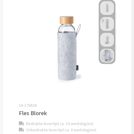
Custom made schrijfblokken
Custom made memoblaadjes
Custom made muismatten
Kantoor artikelen
Agenda's bedrukken
Bureau onderleggers bedrukken
Bureaulampen bedrukken
16-170636
Linialen bedrukken
Fles Blorek
Bedrukte levertijd ca. 10 werkdag(en)
Muismatten bedrukken
Onbedrukte levertijd ca. 4 werkdag(en)