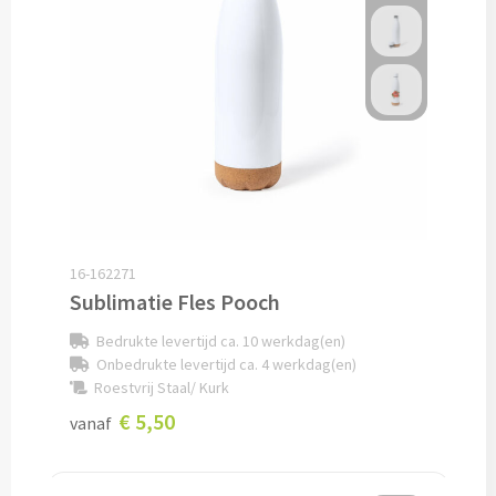
Documentmappen bedrukken
Klemborden bedrukken
Memo's
Memoblaadjes bedrukken
Memo boekjes bedrukken
16-162271
Sublimatie Fles Pooch
Memo sets bedrukken
Bedrukte levertijd ca. 10 werkdag(en)
Kubusblokken bedrukken
Onbedrukte levertijd ca. 4 werkdag(en)
Roestvrij Staal/ Kurk
€ 5,50
Custom made
vanaf
Custom made notitieboekjes