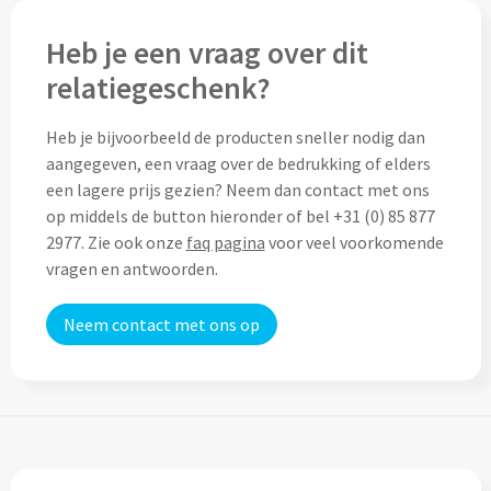
Drinkglazen & Theeglazen bedrukken
Heb je een vraag over dit
Dubbelwandige glazen bedrukken
relatiegeschenk?
Wijn- & Champagneglazen bedrukken
Heb je bijvoorbeeld de producten sneller nodig dan
Bierglazen bedrukken
aangegeven, een vraag over de bedrukking of elders
een lagere prijs gezien? Neem dan contact met ons
op middels de button hieronder of bel +31 (0) 85 877
Wijnkaraffen bedrukken
2977. Zie ook onze
faq pagina
voor veel voorkomende
vragen en antwoorden.
Waterkaraffen bedrukken
Alle glazen
Neem contact met ons op
Overige drinkwaren
Wijngeschenken bedrukken
Drinksets bedrukken