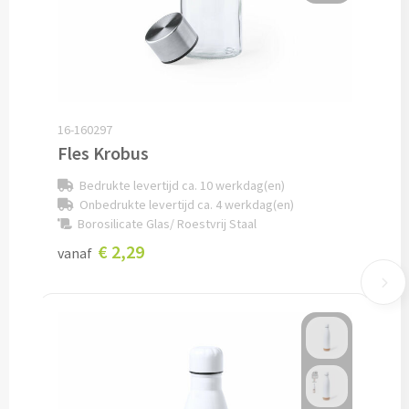
Potloden bedrukken
Markeerstiften bedrukken
Kinderschrijfwaren bedrukken
16-160297
Fles Krobus
Stoepkrijt bedrukken
Bedrukte levertijd ca. 10 werkdag(en)
Onbedrukte levertijd ca. 4 werkdag(en)
Waskrijtjes bedrukken
Borosilicate Glas/ Roestvrij Staal
€ 2,29
vanaf
Notitieboekjes & Schrijfmappen
Notitieboekjes bedrukken
Notitieblokken bedrukken
Schrijfmappen bedrukken