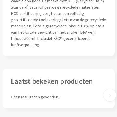
waar je ook bent. Gemaakt met RCS (Recycled Claim
Standard) gecertificeerde gerecyclede materialen.
Lunch
RCS-certificering zorgt voor een volledig
gecertificeerde toeleveringsketen van de gerecyclede
Lunchboxen bedrukken
materialen. Totale gerecyclede inhoud: 84% op basis
van het totale gewicht van het artikel. BPA-vrij.
Lunchbekers bedrukken
Inhoud 500ml. Inclusief FSC®-gecertificeerde
kraftverpakking.
Voedselcontainers bedrukken
Saladeboxen bedrukken
Snoep
Laatst bekeken producten
Pepermunt bedrukken
Geen resultaten gevonden.
Snoeppotten bedrukken
Snoepblikken bedrukken