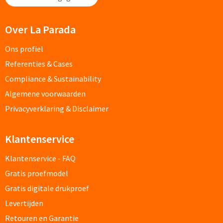
Opvouwbare paraplu's bedrukken
Over La Parada
Golfparaplu's bedrukken
Ons profiel
Referenties & Cases
Kinderparaplu's bedrukken
Compliance & Sustainability
Algemene voorwaarden
Poncho's & Regenjassen
Privacyverklaring & Disclaimer
Poncho's bedrukken
Klantenservice
Regenjassen bedrukken
Klantenservice - FAQ
Custom made
Gratis proefmodel
Gratis digitale drukproef
Custom made paraplu's
Levertijden
Custom made poncho's
Retouren en Garantie