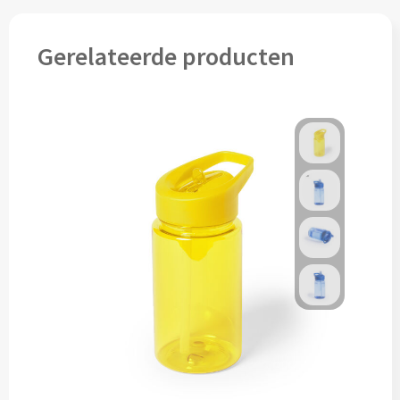
Snoep bedrukken
Gerelateerde producten
Lollies bedrukken
Chocolade & Bonbons bedrukken
Kauwgom bedrukken
Alle snoep artikelen
Koeken & Chips
Koekjes bedrukken
Brievenbus taarten
Chips & Nootjes bedrukken