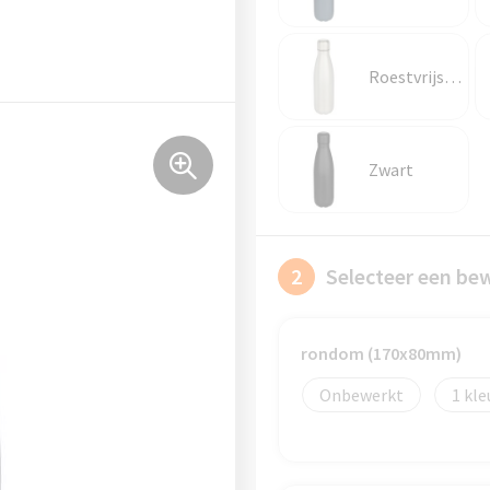
Roestvrijstaal
Zwart
2
Selecteer een be
rondom (170x80mm)
Onbewerkt
1