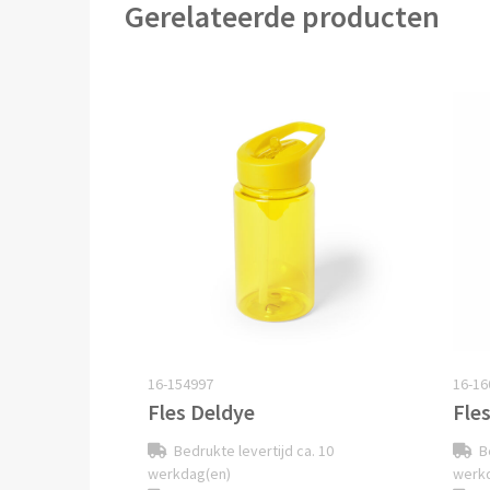
Gerelateerde producten
16-154997
16-16
Fles Deldye
Fle
Bedrukte levertijd ca. 10
B
werkdag(en)
werk