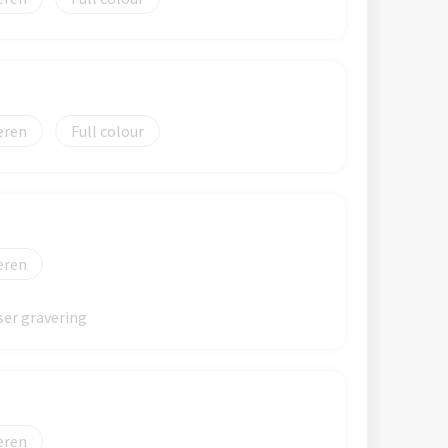
eren
Full colour
eren
er gravering
eren