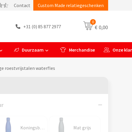
Contact
Custom Made relatiegeschenken
0
+31 (0) 85 877 2977
€ 0,00
Duurzaam
Merchandise
Onze kla
e roestvrijstalen waterfles
ur
Koningsblauw
Mat grijs