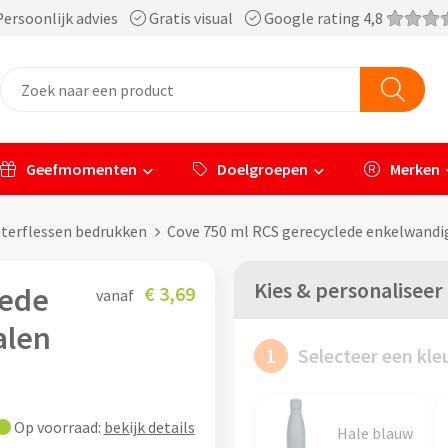
ersoonlijk advies
Gratis visual
Google rating 4,8
Geefmomenten
Doelgroepen
Merken
aterflessen bedrukken
Cove 750 ml RCS gerecyclede enkelwandig
Kies & personaliseer
lede
€ 3,69
vanaf
alen
1
Selecteer een kle
Op voorraad:
bekijk details
Hale blauw