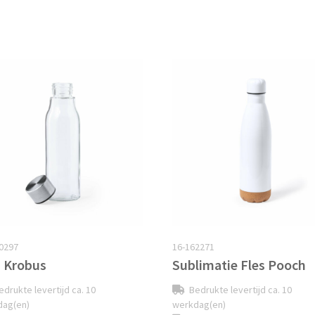
0297
16-162271
s Krobus
Sublimatie Fles Pooch
edrukte levertijd ca. 10
Bedrukte levertijd ca. 10
dag(en)
werkdag(en)