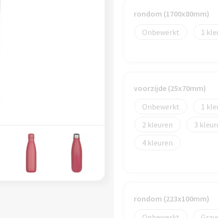
rondom (1700x80mm)
Onbewerkt
1
voorzijde (25x70mm)
Onbewerkt
1
2
3
4
rondom (223x100mm)
Onbewerkt
Grav