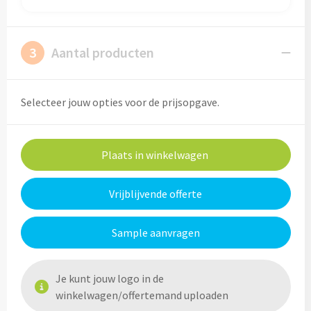
Cocktailsets bedrukken
3
Aantal producten
Heupflesjes bedrukken
Proteine shakers bedrukken
Selecteer jouw opties voor de prijsopgave.
IJsblokjes bedrukken
Plaats in winkelwagen
Rietjes bedrukken
Vrijblijvende offerte
Alle drinkwaren
Sample aanvragen
Custom made
Custom made drinkflessen
Je kunt jouw logo in de
winkelwagen/offertemand uploaden
Custom made IZY Bottles