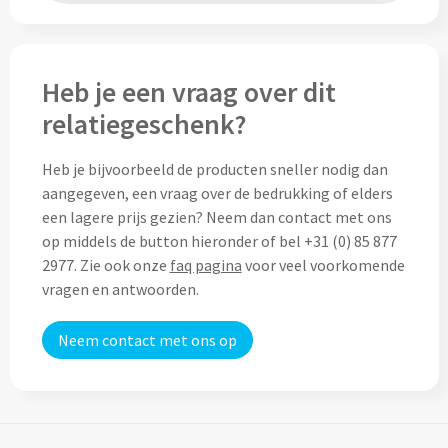
Lunch
Heb je een vraag over dit
Lunchboxen bedrukken
relatiegeschenk?
Lunchbekers bedrukken
Heb je bijvoorbeeld de producten sneller nodig dan
Voedselcontainers bedrukken
aangegeven, een vraag over de bedrukking of elders
een lagere prijs gezien? Neem dan contact met ons
Saladeboxen bedrukken
op middels de button hieronder of bel +31 (0) 85 877
2977. Zie ook onze
faq pagina
voor veel voorkomende
Snoep
vragen en antwoorden.
Pepermunt bedrukken
Neem contact met ons op
Snoeppotten bedrukken
Snoepblikken bedrukken