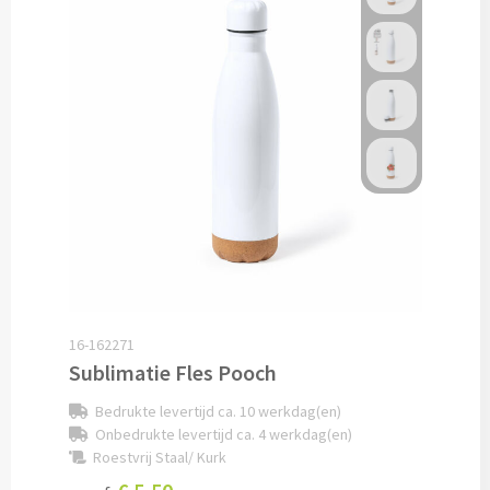
Papier- & Memohouders bedrukken
Pen etui's bedrukken
Pennenhouders bedrukken
Overige bureau artikelen
Paraplu's & Poncho's
Paraplu's
16-162271
Sublimatie Fles Pooch
Handmatige paraplu's bedrukken
Bedrukte levertijd ca. 10 werkdag(en)
Automatische paraplu's bedrukken
Onbedrukte levertijd ca. 4 werkdag(en)
Roestvrij Staal/ Kurk
Stormparaplu's bedrukken