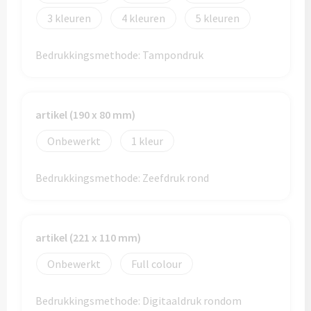
Drinkglazen & Theeglazen bedrukken
3
4
5
Dubbelwandige glazen bedrukken
Bedrukkingsmethode: Tampondruk
Wijn- & Champagneglazen bedrukken
Bierglazen bedrukken
artikel (190 x 80 mm)
Wijnkaraffen bedrukken
Onbewerkt
1
Waterkaraffen bedrukken
Bedrukkingsmethode: Zeefdruk rond
Alle glazen
artikel (221 x 110 mm)
Overige drinkwaren
Onbewerkt
Full colour
Wijngeschenken bedrukken
Bedrukkingsmethode: Digitaaldruk rondom
Drinksets bedrukken