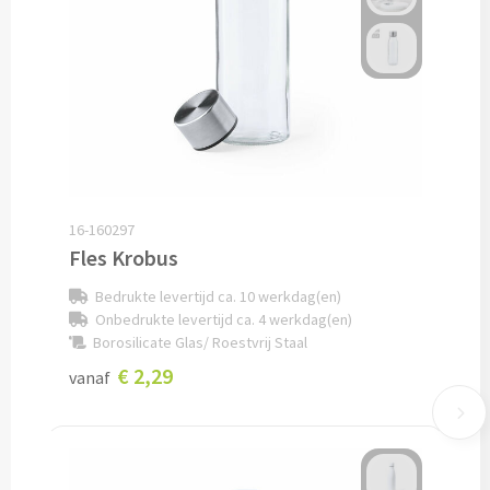
Custom made schrijfblokken
Custom made memoblaadjes
Custom made muismatten
Kantoor artikelen
16-160297
Agenda's bedrukken
Fles Krobus
Bedrukte levertijd ca. 10 werkdag(en)
Bureau onderleggers bedrukken
Onbedrukte levertijd ca. 4 werkdag(en)
Borosilicate Glas/ Roestvrij Staal
Bureaulampen bedrukken
€ 2,29
vanaf
Linialen bedrukken
Muismatten bedrukken