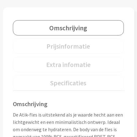
Snoep bedrukken
Lollies bedrukken
Omschrijving
Chocolade & Bonbons bedrukken
Prijsinformatie
Kauwgom bedrukken
Extra infomatie
Alle snoep artikelen
Specificaties
Koeken & Chips
Koekjes bedrukken
Omschrijving
Brievenbus taarten
De Atik-fles is uitstekend als je waarde hecht aan een
lichtgewicht en een minimalistisch ontwerp. Ideaal
Chips & Nootjes bedrukken
om onderweg te hydrateren. De body van de fles is
gemaakt van 100% RCS-gecertificeerd RPET. RCS-