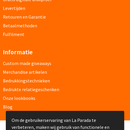
Levertijden
Caps bedrukken
Retouren en Garantie
Betaalmethoden
Zonnehoedjes bedrukken
Fulfilment
Zonnekleppen bedrukken
Informatie
Hoedenbanden bedrukken
Custom made giveaways
Custom made
Merchandise artikelen
Bedrukkingstechnieken
Custom made kleding
Bedrukte relatiegeschenken
Onze lookbooks
Custom made caps
Blog
Custom made zonnehoedjes
Om de gebruikerservaring van La Parada te
Custom made bandana's
verbeteren, maken wij gebruik van functionele en