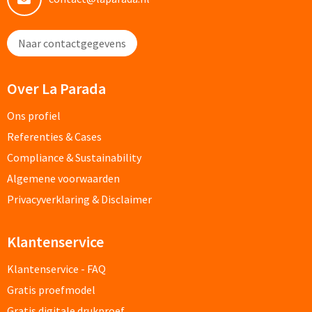
Fleece jassen bedrukken
Softshell jassen bedrukken
Naar contactgegevens
Jassen bedrukken
Over La Parada
Sportkleding
Ons profiel
Referenties & Cases
Sport T-shirts bedrukken
Compliance & Sustainability
Sportshorts bedrukken
Algemene voorwaarden
Privacyverklaring & Disclaimer
Training- & Joggingbroeken bedrukken
Klantenservice
Golfkleding bedrukken
Klantenservice - FAQ
Alle sportkleding
Gratis proefmodel
Caps & Zonnehoedjes
Gratis digitale drukproef