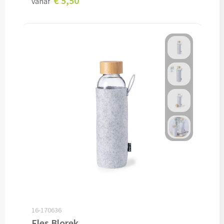
€ 5,50
vanaf
Opvouwbare paraplu's bedrukken
Golfparaplu's bedrukken
Kinderparaplu's bedrukken
Poncho's & Regenjassen
Poncho's bedrukken
Regenjassen bedrukken
Custom made
Custom made paraplu's
16-170636
Custom made poncho's
Fles Blorek