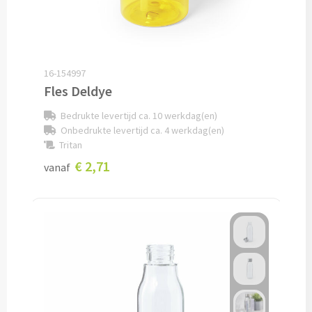
Documentmappen bedrukken
Klemborden bedrukken
16-154997
Fles Deldye
Memo's
Bedrukte levertijd ca. 10 werkdag(en)
Memoblaadjes bedrukken
Onbedrukte levertijd ca. 4 werkdag(en)
Tritan
Memo boekjes bedrukken
€ 2,71
vanaf
Memo sets bedrukken
Kubusblokken bedrukken
Custom made
Custom made notitieboekjes