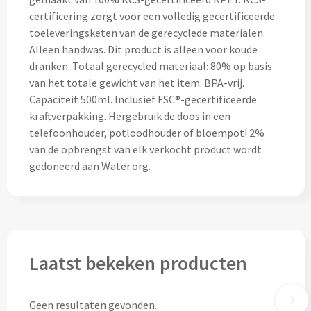
Pepernoten & Strooigoed
certificering zorgt voor een volledig gecertificeerde
toeleveringsketen van de gerecyclede materialen.
Alleen handwas. Dit product is alleen voor koude
dranken. Totaal gerecycled materiaal: 80% op basis
Schrijfwaren & Kantoorartikelen
van het totale gewicht van het item. BPA-vrij.
Capaciteit 500ml. Inclusief FSC®-gecertificeerde
Pennen
kraftverpakking. Hergebruik de doos in een
telefoonhouder, potloodhouder of bloempot! 2%
Balpennen bedrukken
van de opbrengst van elk verkocht product wordt
gedoneerd aan Water.org.
Houten balpennen bedrukken
Touchpennen bedrukken
Luxe pennen bedrukken
Laatst bekeken producten
Alle schrijfwaren & pennen
Geen resultaten gevonden.
Overige schrijfwaren