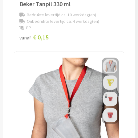
Beker Tanpil 330 ml
Potloden bedrukken
Bedrukte levertijd ca. 10 werkdag(en)
Onbedrukte levertijd ca. 4 werkdag(en)
Markeerstiften bedrukken
PP
€ 0,15
vanaf
Kinderschrijfwaren bedrukken
Stoepkrijt bedrukken
Waskrijtjes bedrukken
Notitieboekjes & Schrijfmappen
Notitieboekjes bedrukken
Notitieblokken bedrukken
Schrijfmappen bedrukken