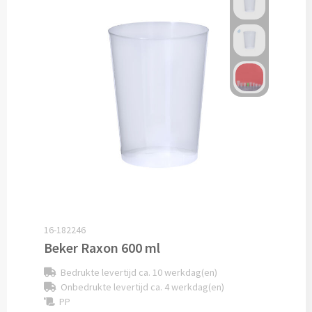
Snoep bedrukken
Lollies bedrukken
Chocolade & Bonbons bedrukken
Kauwgom bedrukken
Alle snoep artikelen
Koeken & Chips
Koekjes bedrukken
16-182246
Beker Raxon 600 ml
Brievenbus taarten
Bedrukte levertijd ca. 10 werkdag(en)
Onbedrukte levertijd ca. 4 werkdag(en)
Chips & Nootjes bedrukken
PP