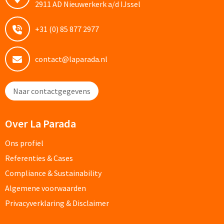
2911 AD Nieuwerkerk a/d IJssel
Custom made schrijfblokken
+31 (0) 85 877 2977
Custom made memoblaadjes
contact@laparada.nl
Custom made muismatten
Kantoor artikelen
Naar contactgegevens
Agenda's bedrukken
Over La Parada
Bureau onderleggers bedrukken
Ons profiel
Referenties & Cases
Bureaulampen bedrukken
Compliance & Sustainability
Linialen bedrukken
Algemene voorwaarden
Privacyverklaring & Disclaimer
Muismatten bedrukken