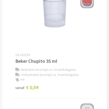
Lunch
Lunchboxen bedrukken
Lunchbekers bedrukken
Voedselcontainers bedrukken
16-182254
Saladeboxen bedrukken
Beker Chupito 35 ml
Snoep
Bedrukte levertijd ca. 10 werkdag(en)
Onbedrukte levertijd ca. 4 werkdag(en)
PP
Pepermunt bedrukken
€ 0,04
vanaf
Snoeppotten bedrukken
Snoepblikken bedrukken