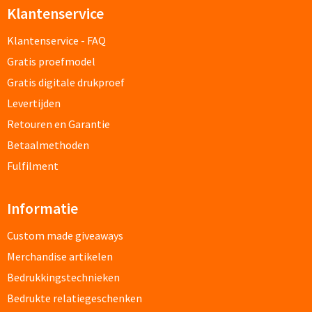
Klantenservice
Papier- & Memohouders bedrukken
Klantenservice - FAQ
Pen etui's bedrukken
Gratis proefmodel
Gratis digitale drukproef
Pennenhouders bedrukken
Levertijden
Overige bureau artikelen
Retouren en Garantie
Betaalmethoden
Fulfilment
Paraplu's & Poncho's
Paraplu's
Informatie
Custom made giveaways
Handmatige paraplu's bedrukken
Merchandise artikelen
Automatische paraplu's bedrukken
Bedrukkingstechnieken
Bedrukte relatiegeschenken
Stormparaplu's bedrukken