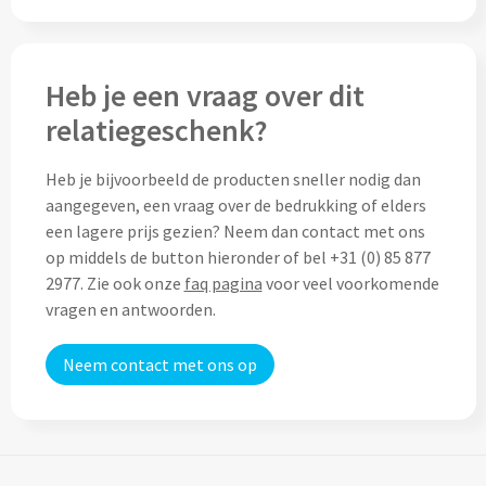
Thermosflessen bedrukken
Custom made knuffels
Sportflessen & Bidons bedrukken
Heb je een vraag over dit
Custom made (bad)slippers
Opvouwbare drinkflessen bedrukken
relatiegeschenk?
Custom made opblaas artikelen
Waterflesjes bedrukken
Heb je bijvoorbeeld de producten sneller nodig dan
Custom made voetballen & frisbees
aangegeven, een vraag over de bedrukking of elders
Mokken & Bekers
een lagere prijs gezien? Neem dan contact met ons
Custom made auto zonneschermen
op middels de button hieronder of bel +31 (0) 85 877
Reis- & Thermosbekers bedrukken
2977. Zie ook onze
faq pagina
voor veel voorkomende
vragen en antwoorden.
Mokken & Kopjes bedrukken
Offerte + Visual opvragen
Neem contact met ons op
Bekers bedrukken
Offerte + Visual opvragen
Drinkglazen & Karaffen
Vraag
hier
vrijblijvend je offerte + digitale visual op