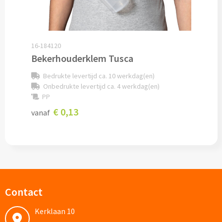
Documentmappen bedrukken
Klemborden bedrukken
16-184120
Bekerhouderklem Tusca
Memo's
Bedrukte levertijd ca. 10 werkdag(en)
Onbedrukte levertijd ca. 4 werkdag(en)
Memoblaadjes bedrukken
PP
€ 0,13
vanaf
Memo boekjes bedrukken
Memo sets bedrukken
Kubusblokken bedrukken
Custom made
Contact
Kerklaan 10
Custom made notitieboekjes