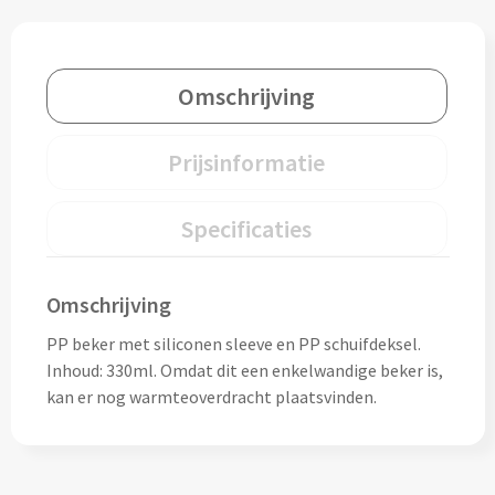
Drinkglazen & Theeglazen bedrukken
Dubbelwandige glazen bedrukken
Omschrijving
Wijn- & Champagneglazen bedrukken
Prijsinformatie
Bierglazen bedrukken
Wijnkaraffen bedrukken
Specificaties
Waterkaraffen bedrukken
Omschrijving
Alle glazen
PP beker met siliconen sleeve en PP schuifdeksel.
Inhoud: 330ml. Omdat dit een enkelwandige beker is,
Overige drinkwaren
kan er nog warmteoverdracht plaatsvinden.
Wijngeschenken bedrukken
Drinksets bedrukken