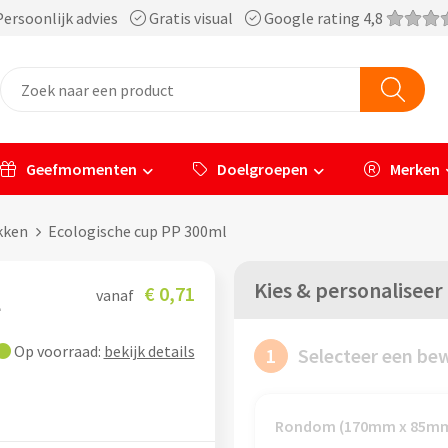
ersoonlijk advies
Gratis visual
Google rating 4,8
Geefmomenten
Doelgroepen
Merken
kken
Ecologische cup PP 300ml
Kies & personaliseer
l
€ 0,71
vanaf
Op voorraad:
bekijk details
1
Selecteer een be
Rondom (170mm x 85m