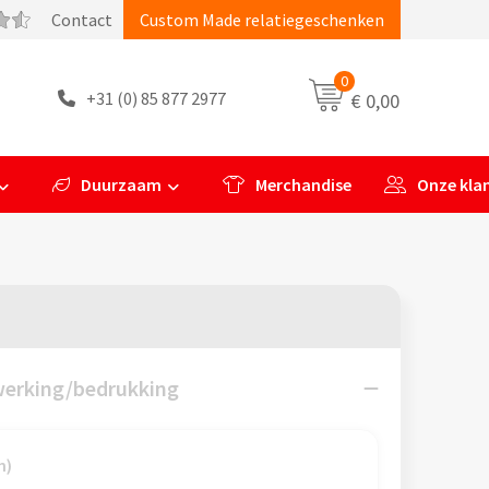
Contact
Custom Made relatiegeschenken
0
+31 (0) 85 877 2977
€ 0,00
Duurzaam
Merchandise
Onze kla
werking/bedrukking
m)