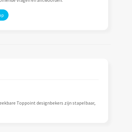
komende vragen en antwoorden.
op
eekbare Toppoint designbekers zijn stapelbaar,