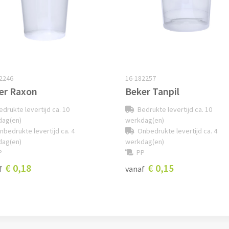
2246
16-182257
er Raxon
Beker Tanpil
edrukte levertijd ca. 10
Bedrukte levertijd ca. 10
dag(en)
werkdag(en)
nbedrukte levertijd ca. 4
Onbedrukte levertijd ca. 4
dag(en)
werkdag(en)
P
PP
€ 0,18
€ 0,15
f
vanaf