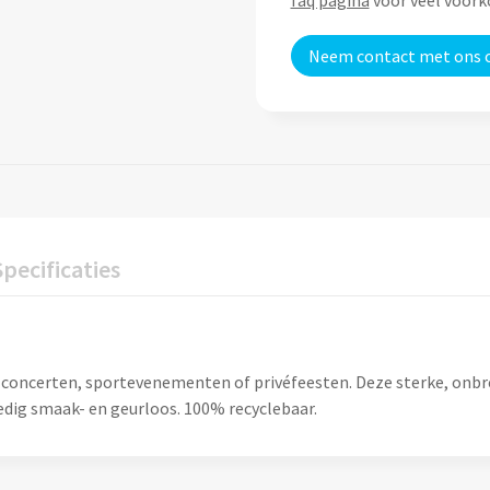
faq pagina
voor veel voor
Neem contact met ons 
Specificaties
, concerten, sportevenementen of privéfeesten. Deze sterke, onbr
edig smaak- en geurloos. 100% recyclebaar.