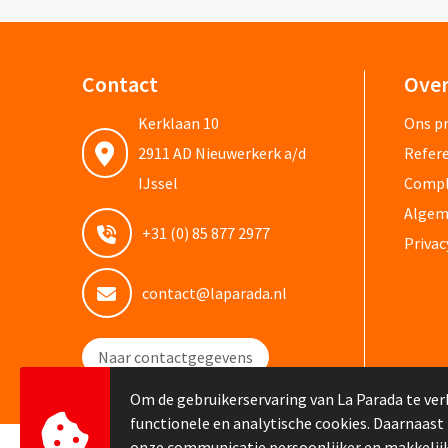
Contact
Over
Kerklaan 10
Ons pr
2911 AD Nieuwerkerk a/d
Refere
IJssel
Compli
Algem
+31 (0) 85 877 2977
Privac
contact@laparada.nl
Naar contactgegevens
Om de gebruikerservaring van La Parada te ver
functionele en analytische cookies. Daarnaast
onze communicatie persoonlijker en makkelijk