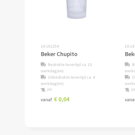
16-182254
16-18
Beker Chupito
Bek
Bedrukte levertijd ca. 10
B
werkdag(en)
werk
Onbedrukte levertijd ca. 4
O
werkdag(en)
werk
PP
P
€ 0,04
vanaf
vana