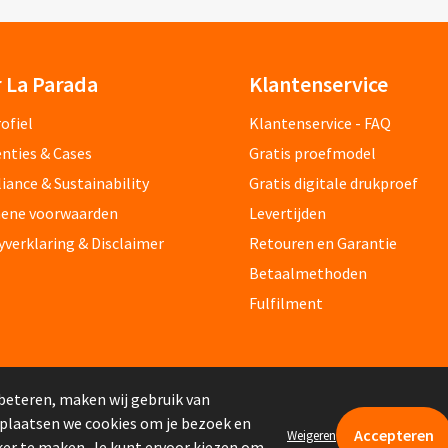
 La Parada
Klantenservice
ofiel
Klantenservice - FAQ
nties & Cases
Gratis proefmodel
ance & Sustainability
Gratis digitale drukproef
ene voorwaarden
Levertijden
yverklaring & Disclaimer
Retouren en Garantie
Betaalmethoden
Fulfilment
beteren, maken wij gebruik van
 plaatsen we cookies om je bezoek en
Weigeren
er te maken. Je kunt ervoor kiezen om