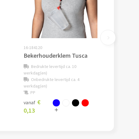
16-184120
Bekerhouderklem Tusca
Bedrukte levertijd ca. 10
werkdag(en)
Onbedrukte levertijd ca. 4
werkdag(en)
PP
€
vanaf
0,13