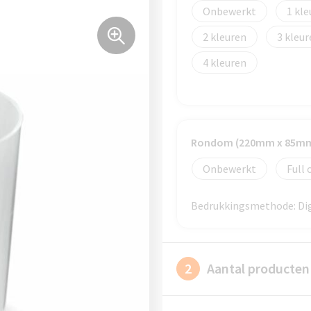
Onbewerkt
1
2
3
4
Rondom (220mm x 85m
Onbewerkt
Full 
Bedrukkingsmethode: Digi
2
Aantal producten