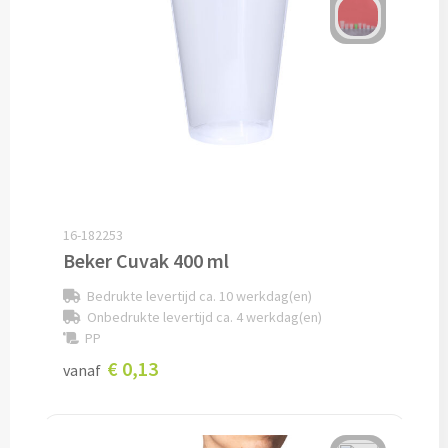
Oplaadkabels bedrukken
Telefoonhouders bedrukken
Telefoonhoesjes bedrukken
USB-hubs bedrukken
Computermuizen bedrukken
16-182253
Beker Cuvak 400 ml
Laserpointers bedrukken
Bedrukte levertijd ca. 10 werkdag(en)
Onbedrukte levertijd ca. 4 werkdag(en)
Overige computer accessoires
PP
€ 0,13
vanaf
Smartwatches & Klokken
Smartwatches bedrukken