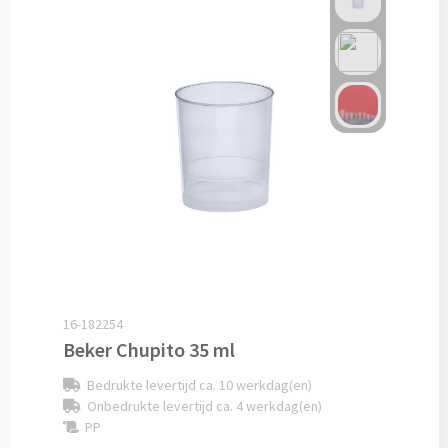
Technologie
Opladers
Powerbanks bedrukken
Draadloze powerbanks bedrukken
Draadloze opladers bedrukken
Solar powerbanks bedrukken
16-182254
USB oplaadstekkers bedrukken
Beker Chupito 35 ml
Bedrukte levertijd ca. 10 werkdag(en)
Reisladers & Reisstekkers bedrukken
Onbedrukte levertijd ca. 4 werkdag(en)
PP
USB autoladers