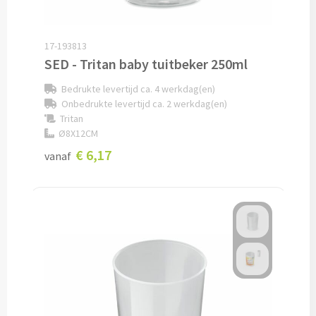
Lunch
17-193813
Lunchboxen bedrukken
SED - Tritan baby tuitbeker 250ml
Bedrukte levertijd ca. 4 werkdag(en)
Lunchbekers bedrukken
Onbedrukte levertijd ca. 2 werkdag(en)
Tritan
Voedselcontainers bedrukken
Ø8X12CM
€ 6,17
vanaf
Saladeboxen bedrukken
Snoep
Pepermunt bedrukken
Snoeppotten bedrukken
Snoepblikken bedrukken