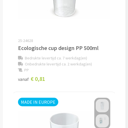
Papier- & Memohouders bedrukken
Pen etui's bedrukken
Pennenhouders bedrukken
25-24628
Ecologische cup design PP 500ml
Overige bureau artikelen
Bedrukte levertijd ca. 7 werkdag(en)
Onbedrukte levertijd ca. 2 werkdag(en)
Paraplu's & Poncho's
PP
€ 0,81
vanaf
Paraplu's
Handmatige paraplu's bedrukken
MADE IN EUROPE
Automatische paraplu's bedrukken
Stormparaplu's bedrukken