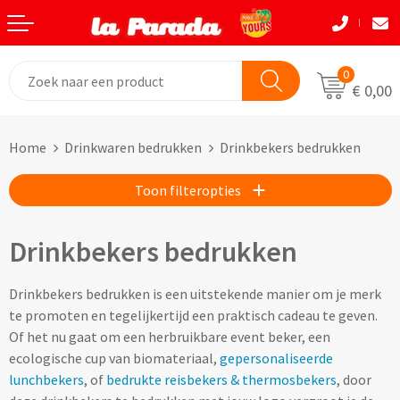
Terug
Terug
Terug
Terug
Terug
Terug
Eten & Drinkwaren
Tassen
Tassen
Autobedrijven
Natuurlijke materialen
Back to School
0
€ 0,00
Bouw
Beurzen
Eten & Drinkwaren
Boodshappentassen
Tassen
Natuurlijke materialen
Home
Drinkwaren bedrukken
Drinkbekers bedrukken
Festivals
Brievenbusgeschenken
Boodschappentassen bedrukken
Custom made shoppers
Avira
Acaciahout
Toon filteropties
Gadget liefhebbers
Dag van de Zorg
Jute tassen bedrukken
Custom made papieren tasjes
Black+Blum
Bamboe
Eindejaar
Horeca
Katoenen tassen bedrukken
Custom made strandtassen & drybags
BOSKA
Fairtrade katoen
Drinkbekers bedrukken
Goodiebags
Kinderopvang
Opvouwbare tassen bedrukken
Custom made rugtassen
CamelBak
FSC hout
Drinkbekers bedrukken is een uitstekende manier om je merk
te promoten en tegelijkertijd een praktisch cadeau te geven.
Herfst
Kookliefhebbers
Papieren tassen bedrukken
Custom made koeltassen
IZY Bottles
FSC papier
Of het nu gaat om een herbruikbare event beker, een
ecologische cup van biomateriaal,
gepersonaliseerde
Makelaardij
Boodschappenmandjes bedrukken
Custom made (reis)toilettasjes & heuptasjes
Mepal
Glas
lunchbekers
, of
bedrukte reisbekers & thermosbekers
, door
Kerst