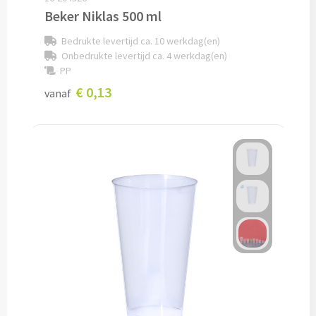
Beker Niklas 500 ml
Bagageriemen bedrukken
Bedrukte levertijd ca. 10 werkdag(en)
Onbedrukte levertijd ca. 4 werkdag(en)
Bagagelabels bedrukken
PP
€ 0,13
vanaf
Koffersloten bedrukken
Bagageweegschalen bedrukken
Reissetjes bedrukken
Reisstekkers & Reisladers bedrukken
Nekkussentjes & Zitkussens bedrukken
Oogmaskers bedrukken
Paspoorthouders bedrukken