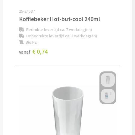
Custom made schrijfblokken
25-24597
Koffiebeker Hot-but-cool 240ml
Custom made memoblaadjes
Bedrukte levertijd ca. 7 werkdag(en)
Onbedrukte levertijd ca. 2 werkdag(en)
Custom made muismatten
Bio PE
€ 0,74
vanaf
Kantoor artikelen
Agenda's bedrukken
Bureau onderleggers bedrukken
Bureaulampen bedrukken
Linialen bedrukken
Muismatten bedrukken