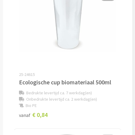
Opvouwbare paraplu's bedrukken
Golfparaplu's bedrukken
Kinderparaplu's bedrukken
Poncho's & Regenjassen
Poncho's bedrukken
25-24615
Ecologische cup biomateriaal 500ml
Regenjassen bedrukken
Bedrukte levertijd ca. 7 werkdag(en)
Onbedrukte levertijd ca. 2 werkdag(en)
Custom made
Bio PE
€ 0,84
vanaf
Custom made paraplu's
Custom made poncho's