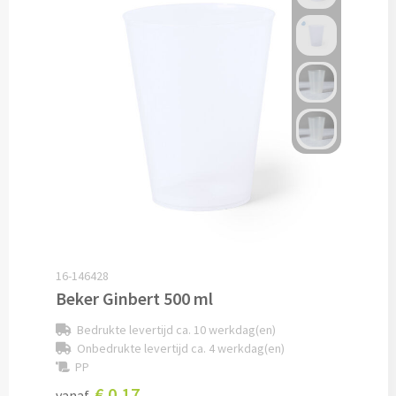
Alle fiets artikelen
Custom made
Custom made bagageriemen & bagagelabels
Custom made auto zonneschermen
Custom made zadelhoesjes
Geld & Bankpasjes
16-146428
Pashouders bedrukken
Beker Ginbert 500 ml
Portemonnees's bedrukken
Bedrukte levertijd ca. 10 werkdag(en)
Onbedrukte levertijd ca. 4 werkdag(en)
Reisetui's & Reisportefeuilles bedrukken
PP
€ 0,17
vanaf