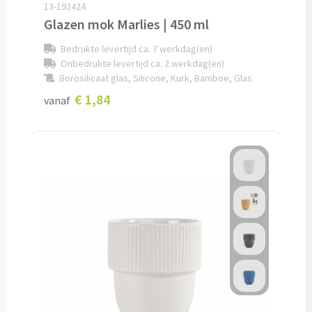
13-192424
Glazen mok Marlies | 450 ml
Caps bedrukken
Bedrukte levertijd ca. 7 werkdag(en)
Onbedrukte levertijd ca. 2 werkdag(en)
Zonnehoedjes bedrukken
Borosilicaat glas, Silicone, Kurk, Bamboe, Glas
€ 1,84
Zonnekleppen bedrukken
vanaf
Hoedenbanden bedrukken
Custom made
Custom made kleding
Custom made caps
Custom made zonnehoedjes
Custom made bandana's