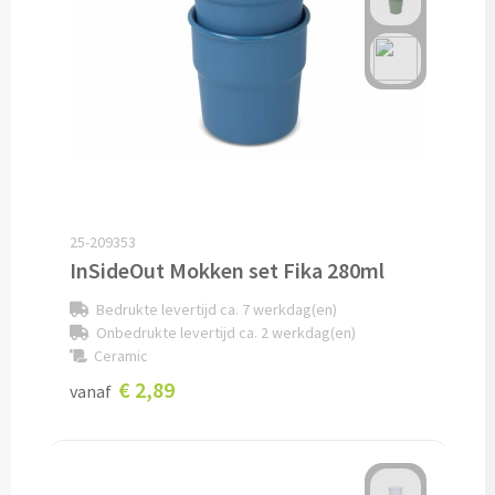
Baby kleding
Rompertjes bedrukken
Babycapes bedrukken
Slabbetjes bedrukken
25-209353
Kleding accessoires
InSideOut Mokken set Fika 280ml
Schoenenpoetssets bedrukken
Bedrukte levertijd ca. 7 werkdag(en)
Onbedrukte levertijd ca. 2 werkdag(en)
Ceramic
Sneakers bedrukken
€ 2,89
vanaf
Kledingtassen bedrukken
Schoenentassen bedrukken