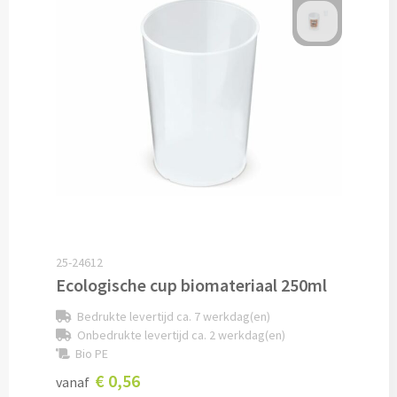
Pepernoten & Strooigoed
Schrijfwaren & Kantoorartikelen
Pennen
Balpennen bedrukken
Houten balpennen bedrukken
Touchpennen bedrukken
25-24612
Ecologische cup biomateriaal 250ml
Luxe pennen bedrukken
Bedrukte levertijd ca. 7 werkdag(en)
Onbedrukte levertijd ca. 2 werkdag(en)
Alle schrijfwaren & pennen
Bio PE
€ 0,56
vanaf
Overige schrijfwaren