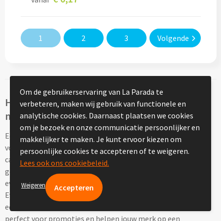
Vakantie, Recreatie & Spellen
1
2
3
Volgende
Zomer & Strand
Zonnebrillen bedrukken
Strandballen bedrukken
Om de gebruikerservaring van La Parada te
Herbruikbare event beker bedrukken als
verbeteren, maken wij gebruik van functionele en
marketingtool
analytische cookies. Daarnaast plaatsen we cookies
Handwaaiers bedrukken
om je bezoek en onze communicatie persoonlijker en
Een herbruikbare event beker is een ideaal relatiegeschenk
makkelijker te maken. Je kunt ervoor kiezen om
Strandtassen bedrukken
voor bedrijven die op zoek zijn naar duurzame en functionele
persoonlijke cookies te accepteren of te weigeren.
cadeaus. Door deze drinkbekers met jouw logo te bedrukken,
Lees ook ons cookiebeleid.
Strandmatten bedrukken
geef je een praktisch item weg dat niet alleen op
evenementen, maar ook op het werk en thuis gebruikt wordt.
Weigeren
Strandstoelen bedrukken
Event bekers zijn populair bij bedrijven die op zoek zijn naar
een eco-vriendelijk alternatief voor wegwerpcups. Ze zijn
Parasols bedrukken
perfect voor promoties en helpen jouw merk op een