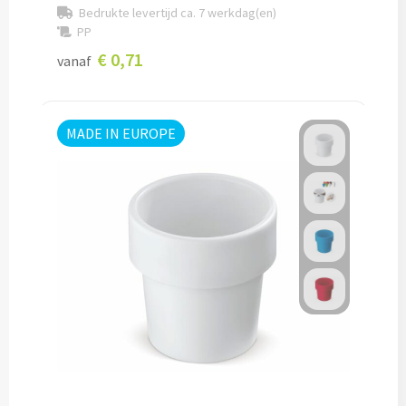
Bedrukte levertijd ca. 7 werkdag(en)
Documentmappen bedrukken
PP
€ 0,71
vanaf
Klemborden bedrukken
Memo's
MADE IN EUROPE
Memoblaadjes bedrukken
Memo boekjes bedrukken
Memo sets bedrukken
Kubusblokken bedrukken
Custom made
Custom made notitieboekjes