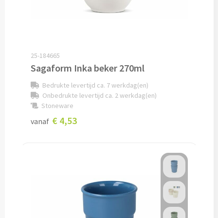
Custom made sokken
Custom made mutsen & sjaals
25-184665
Mutsen, Sjaals & Handschoenen
Sagaform Inka beker 270ml
Bedrukte levertijd ca. 7 werkdag(en)
Mutsen bedrukken
Onbedrukte levertijd ca. 2 werkdag(en)
Stoneware
Sjaals bedrukken
€ 4,53
vanaf
Colsjaals bedrukken
Bandana's & Hoofdbanden bedrukken
Wintersets bedrukken
Handschoenen bedrukken