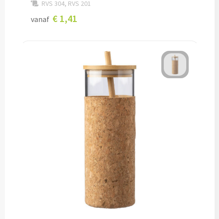
Fleece jassen bedrukken
RVS 304, RVS 201
€ 1,41
vanaf
Softshell jassen bedrukken
Jassen bedrukken
Sportkleding
Sport T-shirts bedrukken
Sportshorts bedrukken
Training- & Joggingbroeken bedrukken
Golfkleding bedrukken
Alle sportkleding
Caps & Zonnehoedjes