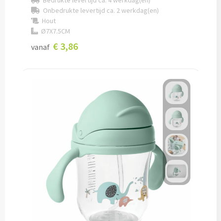
Bedrukte levertijd ca. 4 werkdag(en)
Onbedrukte levertijd ca. 2 werkdag(en)
Hout
Cocktailsets bedrukken
Ø7X7.5CM
€ 3,86
Heupflesjes bedrukken
vanaf
Proteine shakers bedrukken
IJsblokjes bedrukken
Rietjes bedrukken
Alle drinkwaren
Custom made
Custom made drinkflessen
Custom made IZY Bottles