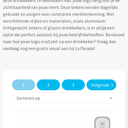
deze drinkbekers te bedrukken met jouw logo vergroot je de
Lifestyle
Ocean Bottle
Hennep
Reistassen & Trolleys
zichtbaarheid van jouw merk. Deze bekers worden dagelijks
Kerst geschenken
Handdoeken & Strandlakens
gebruikt en zorgen voor constante merkherkenning. Met
Natuurliefhebbers
Reistassen bedrukken
Stanley
Jute
verschillende stijlen en materialen, zoals aluminium
Adventskalenders
Handdoeken & Strandlakens
lichtgewicht bekers of glazen drinkbekers, is er altijd een
Onderwijs
Duffeltassen bedrukken
Keramiek
optie die perfect aansluit bij jouw bedrijfsbehoeften. Benieuwd
Kerstmokken & drinkflessen
Textiel
Custom made handdoeken & strandlakens
naar hoe jouw logo eruitziet op een drinkbeker? Vraag dan
Personeel & Onboarding
Trolleys bedrukken
Kurk
vandaag nog een gratis visual aan bij La Parada!
Kerstknuffels
Textiel
Schoonheidssalons
Organisch katoen
Zakelijke tassen
Give-Aways
Kersttruien
Elevate
Sport & Fitness
Laptop & Tablet tassen bedrukken
Steenpapier
Give-Aways
Kerstmutsen
Iqoniq
1
2
3
Volgende
Tandartsen
Laptop & Tablet hoezen bedrukken
Custom made sleutelhangers
Kerstkaarsen
Gerecyclede materialen
Toerisme
Laptop rugzakken bedrukken
Home & Living
Custom made zadelhoesjes
Kerstsokken
Gerecyclede materialen
Transport
Documenttassen bedrukken
Custom made medailles
Home & Living
Kerstgadgets
Gerecycled aluminium