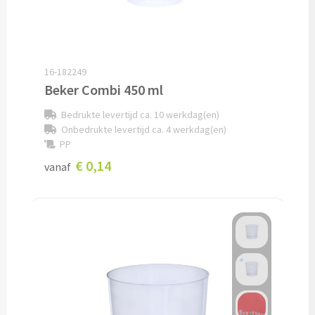
Alle reisartikelen
Auto artikelen
16-182249
Beker Combi 450 ml
Auto telefoonhouders bedrukken
Bedrukte levertijd ca. 10 werkdag(en)
Reisbekers & Thermobekers bedrukken
Onbedrukte levertijd ca. 4 werkdag(en)
PP
Auto organizers bedrukken
€ 0,14
vanaf
Veiligheidshamersbedrukken
IJskrabbers bedrukken
Parkeerschijven bedrukken
Auto zonneschermen bedrukken