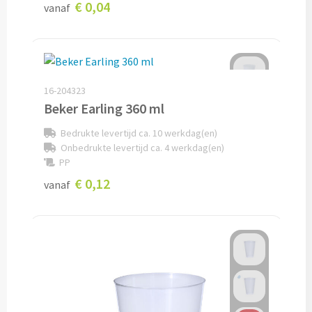
€ 0,04
vanaf
Audio
Bluetooth oordopjes bedrukken
16-204323
Bedrade audio oordopjes bedrukken
Beker Earling 360 ml
Bluetooth hoofdtelefoons bedrukken
Bedrukte levertijd ca. 10 werkdag(en)
Onbedrukte levertijd ca. 4 werkdag(en)
PP
Bedrade hoofdtelefoons bedrukken
€ 0,12
vanaf
Bluetooth speakers bedrukken
Waterbestendige speakers bedrukken
Multifunctionele speakers bedrukken
Oplaadkabels & Accessoires