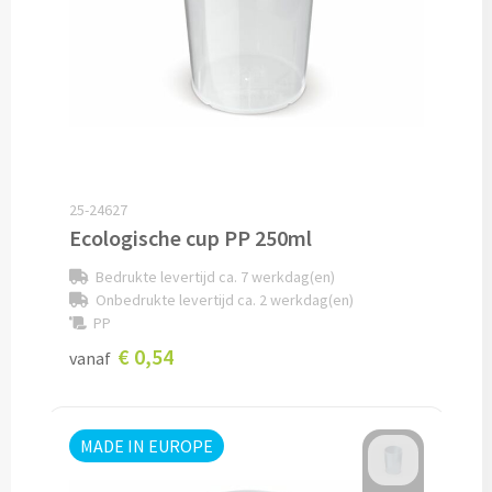
Snoep bedrukken
Lollies bedrukken
Chocolade & Bonbons bedrukken
Kauwgom bedrukken
25-24627
Ecologische cup PP 250ml
Alle snoep artikelen
Bedrukte levertijd ca. 7 werkdag(en)
Onbedrukte levertijd ca. 2 werkdag(en)
Koeken & Chips
PP
€ 0,54
Koekjes bedrukken
vanaf
Brievenbus taarten
MADE IN EUROPE
Chips & Nootjes bedrukken