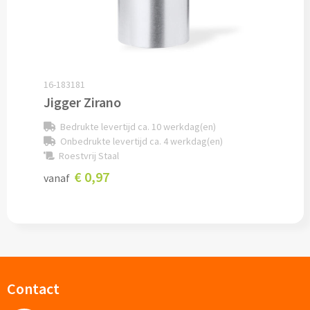
Documentmappen bedrukken
Klemborden bedrukken
16-183181
Memo's
Jigger Zirano
Memoblaadjes bedrukken
Bedrukte levertijd ca. 10 werkdag(en)
Onbedrukte levertijd ca. 4 werkdag(en)
Roestvrij Staal
Memo boekjes bedrukken
€ 0,97
vanaf
Memo sets bedrukken
Kubusblokken bedrukken
Custom made
Contact
Custom made notitieboekjes