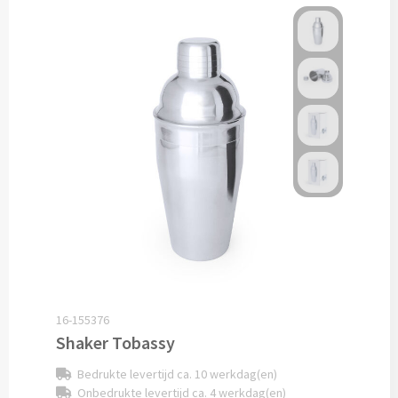
Snoep bedrukken
Lollies bedrukken
Chocolade & Bonbons bedrukken
Kauwgom bedrukken
Alle snoep artikelen
Koeken & Chips
Koekjes bedrukken
16-155376
Brievenbus taarten
Shaker Tobassy
Chips & Nootjes bedrukken
Bedrukte levertijd ca. 10 werkdag(en)
Onbedrukte levertijd ca. 4 werkdag(en)