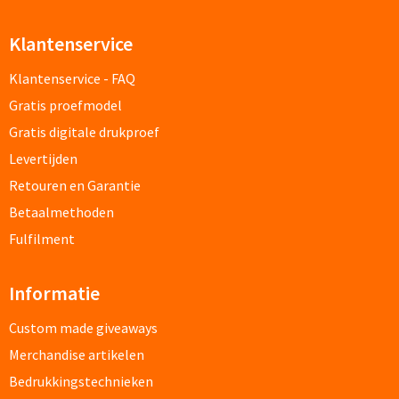
Papier- & Memohouders bedrukken
Klantenservice
Pen etui's bedrukken
Klantenservice - FAQ
Gratis proefmodel
Pennenhouders bedrukken
Gratis digitale drukproef
Overige bureau artikelen
Levertijden
Retouren en Garantie
Betaalmethoden
Paraplu's & Poncho's
Fulfilment
Paraplu's
Informatie
Handmatige paraplu's bedrukken
Custom made giveaways
Automatische paraplu's bedrukken
Merchandise artikelen
Bedrukkingstechnieken
Stormparaplu's bedrukken