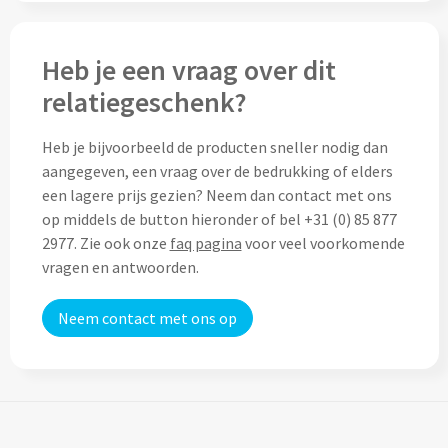
Thermosflessen bedrukken
Custom made knuffels
Sportflessen & Bidons bedrukken
Heb je een vraag over dit
Custom made (bad)slippers
relatiegeschenk?
Opvouwbare drinkflessen bedrukken
Custom made opblaas artikelen
Heb je bijvoorbeeld de producten sneller nodig dan
Waterflesjes bedrukken
aangegeven, een vraag over de bedrukking of elders
Custom made voetballen & frisbees
een lagere prijs gezien? Neem dan contact met ons
Mokken & Bekers
op middels de button hieronder of bel +31 (0) 85 877
Custom made auto zonneschermen
2977. Zie ook onze
faq pagina
voor veel voorkomende
Reis- & Thermosbekers bedrukken
vragen en antwoorden.
Mokken & Kopjes bedrukken
Offerte + Visual opvragen
Neem contact met ons op
Bekers bedrukken
Offerte + Visual opvragen
Drinkglazen & Karaffen
Vraag
hier
vrijblijvend je offerte + digitale visual op