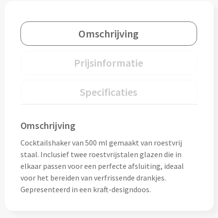
Drinkglazen & Theeglazen bedrukken
Dubbelwandige glazen bedrukken
Omschrijving
Wijn- & Champagneglazen bedrukken
Prijsinformatie
Bierglazen bedrukken
Specificaties
Wijnkaraffen bedrukken
Waterkaraffen bedrukken
Omschrijving
Cocktailshaker van 500 ml gemaakt van roestvrij
Alle glazen
staal. Inclusief twee roestvrijstalen glazen die in
elkaar passen voor een perfecte afsluiting, ideaal
Overige drinkwaren
voor het bereiden van verfrissende drankjes.
Gepresenteerd in een kraft-designdoos.
Wijngeschenken bedrukken
Drinksets bedrukken