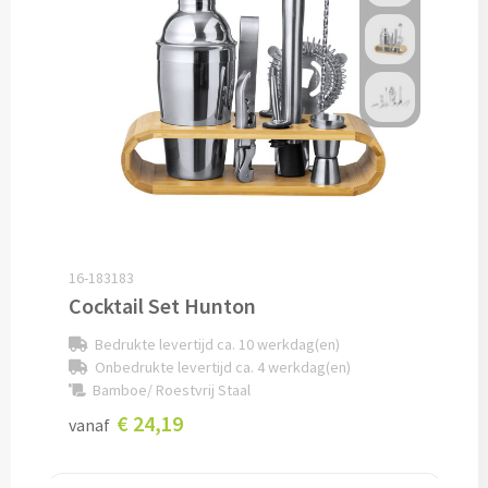
Lunch
Lunchboxen bedrukken
Lunchbekers bedrukken
Voedselcontainers bedrukken
Saladeboxen bedrukken
16-183183
Cocktail Set Hunton
Snoep
Bedrukte levertijd ca. 10 werkdag(en)
Pepermunt bedrukken
Onbedrukte levertijd ca. 4 werkdag(en)
Bamboe/ Roestvrij Staal
Snoeppotten bedrukken
€ 24,19
vanaf
Snoepblikken bedrukken