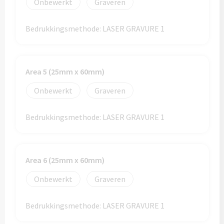
Onbewerkt
Graveren
Custom made (regen)poncho's
Moleskine
Picknicktassen bedrukken
Bedrukkingsmethode: LASER GRAVURE 1
Parker
Picknickmanden bedrukken
Kantoor
Stilolinea
Area 5 (25mm x 60mm)
Plunjezakken bedrukken
Kantoor
Onbewerkt
Graveren
Overige tassen
Custom made muismatten
Alle categoriën
Bedrukkingsmethode: LASER GRAVURE 1
Autotassen bedrukken
Custom made notes & notitieboekjes
Alle categoriën
Crossbody tassen bedrukken
Custom made webcam covers
Sagaform
Area 6 (25mm x 60mm)
Fietstassen bedrukken
Custom made USB sticks
Swiss Peak
Onbewerkt
Graveren
Heuptassen bedrukken
Vinga
Bedrukkingsmethode: LASER GRAVURE 1
Home & Living
Toilettassen bedrukken
XD Design