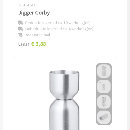
16-161611
Jigger Corby
Potloden bedrukken
Bedrukte levertijd ca. 10 werkdag(en)
Markeerstiften bedrukken
Onbedrukte levertijd ca. 4 werkdag(en)
Roestvrij Staal
Kinderschrijfwaren bedrukken
€ 3,88
vanaf
Stoepkrijt bedrukken
Waskrijtjes bedrukken
Notitieboekjes & Schrijfmappen
Notitieboekjes bedrukken
Notitieblokken bedrukken
Schrijfmappen bedrukken