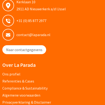
Kerklaan 10
Custom made schrijfblokken
2911 AD Nieuwerkerk a/d IJssel
Custom made memoblaadjes
+31 (0) 85 877 2977
Custom made muismatten
contact@laparada.nl
Kantoor artikelen
Naar contactgegevens
Agenda's bedrukken
Over La Parada
Bureau onderleggers bedrukken
Ons profiel
Bureaulampen bedrukken
Referenties & Cases
Linialen bedrukken
Compliance & Sustainability
Algemene voorwaarden
Muismatten bedrukken
Privacyverklaring & Disclaimer