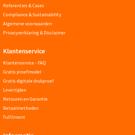
Referenties & Cases
Documentmappen bedrukken
Compliance & Sustainability
Algemene voorwaarden
Klemborden bedrukken
Privacyverklaring & Disclaimer
Memo's
Klantenservice
Memoblaadjes bedrukken
Klantenservice - FAQ
Memo boekjes bedrukken
Gratis proefmodel
Gratis digitale drukproef
Memo sets bedrukken
Levertijden
Retouren en Garantie
Kubusblokken bedrukken
Betaalmethoden
Custom made
Fulfilment
Custom made notitieboekjes