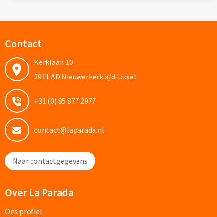
Potloden bedrukken
Contact
Markeerstiften bedrukken
Kerklaan 10
Kinderschrijfwaren bedrukken
2911 AD Nieuwerkerk a/d IJssel
Stoepkrijt bedrukken
+31 (0) 85 877 2977
Waskrijtjes bedrukken
contact@laparada.nl
Notitieboekjes & Schrijfmappen
Naar contactgegevens
Notitieboekjes bedrukken
Notitieblokken bedrukken
Over La Parada
Schrijfmappen bedrukken
Ons profiel