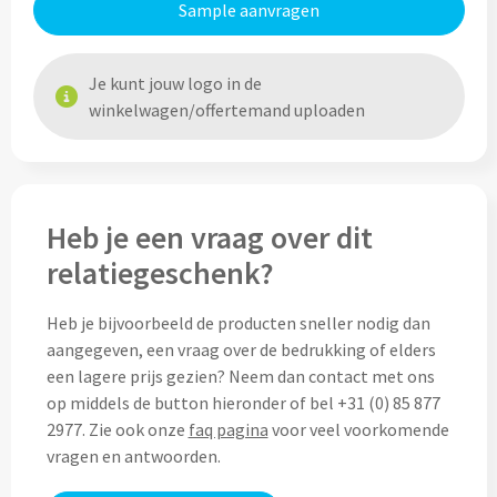
Sample aanvragen
Custom made (regen)poncho's
Moleskine
Picknicktassen bedrukken
Je kunt jouw logo in de
Parker
Picknickmanden bedrukken
winkelwagen/offertemand uploaden
Kantoor
Stilolinea
Plunjezakken bedrukken
Kantoor
Overige tassen
Custom made muismatten
Alle categoriën
Heb je een vraag over dit
relatiegeschenk?
Autotassen bedrukken
Custom made notes & notitieboekjes
Alle categoriën
Crossbody tassen bedrukken
Heb je bijvoorbeeld de producten sneller nodig dan
Custom made webcam covers
Sagaform
aangegeven, een vraag over de bedrukking of elders
een lagere prijs gezien? Neem dan contact met ons
Fietstassen bedrukken
Custom made USB sticks
Swiss Peak
op middels de button hieronder of bel +31 (0) 85 877
2977. Zie ook onze
faq pagina
voor veel voorkomende
Heuptassen bedrukken
Vinga
vragen en antwoorden.
Home & Living
Toilettassen bedrukken
XD Design