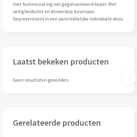
Thermosflessen bedrukken
met buitencoating van gegalvaniseerd koper. Met
veiligheidsslot en doseerdop bovenaan.
Custom made knuffels
Sportflessen & Bidons bedrukken
Gepresenteerd in een aantrekkelijke individuele doos.
Custom made (bad)slippers
Opvouwbare drinkflessen bedrukken
Custom made opblaas artikelen
Waterflesjes bedrukken
Custom made voetballen & frisbees
Laatst bekeken producten
Mokken & Bekers
Custom made auto zonneschermen
Reis- & Thermosbekers bedrukken
Geen resultaten gevonden.
Mokken & Kopjes bedrukken
Offerte + Visual opvragen
Bekers bedrukken
Offerte + Visual opvragen
Gerelateerde producten
Drinkglazen & Karaffen
Vraag
hier
vrijblijvend je offerte + digitale visual op