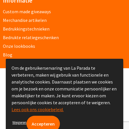
Informatie
Custom made schrijfblokken
Custom made giveaways
Merchandise artikelen
Custom made memoblaadjes
Bedrukkingstechnieken
Custom made muismatten
Bedrukte relatiegeschenken
Onze lookbooks
Kantoor artikelen
Blog
Agenda's bedrukken
Om de gebruikerservaring van La Parada te
verbeteren, maken wij gebruik van functionele en
Bureau onderleggers bedrukken
© Copyright La Parada 2008-2026
analytische cookies. Daarnaast plaatsen we cookies
om je bezoek en onze communicatie persoonlijker en
Bureaulampen bedrukken
makkelijker te maken. Je kunt ervoor kiezen om
persoonlijke cookies te accepteren of te weigeren.
Linialen bedrukken
Lees ook ons cookiebeleid.
Muismatten bedrukken
Weigeren