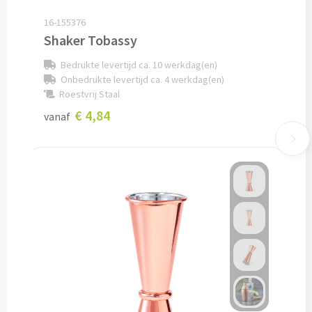
16-155376
Lunch
Shaker Tobassy
Lunchboxen bedrukken
Bedrukte levertijd ca. 10 werkdag(en)
Onbedrukte levertijd ca. 4 werkdag(en)
Lunchbekers bedrukken
Roestvrij Staal
€ 4,84
vanaf
Voedselcontainers bedrukken
Saladeboxen bedrukken
Snoep
Pepermunt bedrukken
Snoeppotten bedrukken
Snoepblikken bedrukken