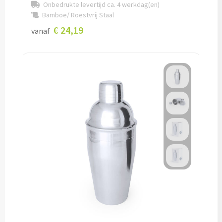
Onbedrukte levertijd ca. 4 werkdag(en)
Bamboe/ Roestvrij Staal
Cocktailsets bedrukken
€ 24,19
vanaf
Heupflesjes bedrukken
Proteine shakers bedrukken
IJsblokjes bedrukken
Rietjes bedrukken
Alle drinkwaren
Custom made
Custom made drinkflessen
Custom made IZY Bottles