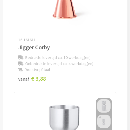
Snoep bedrukken
Lollies bedrukken
Chocolade & Bonbons bedrukken
16-161611
Jigger Corby
Kauwgom bedrukken
Bedrukte levertijd ca. 10 werkdag(en)
Onbedrukte levertijd ca. 4 werkdag(en)
Alle snoep artikelen
Roestvrij Staal
€ 3,88
vanaf
Koeken & Chips
Koekjes bedrukken
Brievenbus taarten
Chips & Nootjes bedrukken