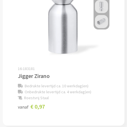
Pepernoten & Strooigoed
Schrijfwaren & Kantoorartikelen
Pennen
Balpennen bedrukken
16-183181
Houten balpennen bedrukken
Jigger Zirano
Touchpennen bedrukken
Bedrukte levertijd ca. 10 werkdag(en)
Onbedrukte levertijd ca. 4 werkdag(en)
Luxe pennen bedrukken
Roestvrij Staal
€ 0,97
vanaf
Alle schrijfwaren & pennen
Overige schrijfwaren