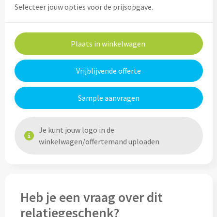
Selecteer jouw opties voor de prijsopgave.
Home & Living
Wijnfles tasjes bedrukken
Custom made dekens & plaids
Opbergtasjes & Kadotasjes bedrukken
Plaats in winkelwagen
Custom made keukenschorten
Alle tassen
Vrijblijvende offerte
Custom made onderzetters
Sample aanvragen
Eten & Drinken
Custom made plantjes & zaadpapier
Drinkflessen & Waterflesjes
Je kunt jouw logo in de
Overig
winkelwagen/offertemand uploaden
Drink- & Waterflessen bedrukken
Overig
Drinkflessen met karabijnhaak
Custom made paraplu's
Heb je een vraag over dit
Glazen drinkflessen bedrukken
relatiegeschenk?
Custom made drinkflessen