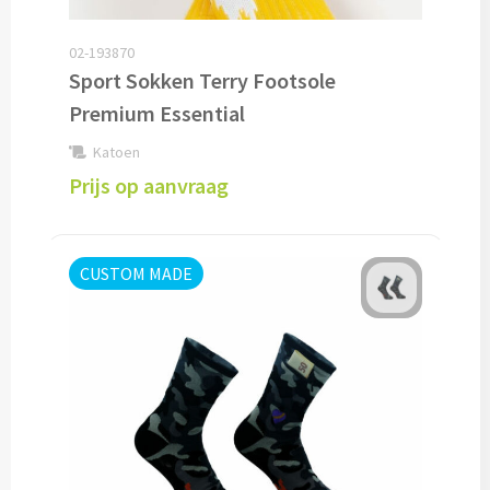
Lunch
02-193870
Sport Sokken Terry Footsole
Lunchboxen bedrukken
Premium Essential
Lunchbekers bedrukken
Katoen
Prijs op aanvraag
Voedselcontainers bedrukken
Saladeboxen bedrukken
CUSTOM MADE
Snoep
Pepermunt bedrukken
Snoeppotten bedrukken
Snoepblikken bedrukken