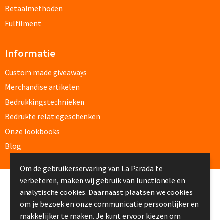
Betaalmethoden
Papier- & Memohouders bedrukken
Fulfilment
Pen etui's bedrukken
Informatie
Pennenhouders bedrukken
Custom made giveaways
Overige bureau artikelen
Merchandise artikelen
Bedrukkingstechnieken
Bedrukte relatiegeschenken
Paraplu's & Poncho's
Onze lookbooks
Paraplu's
Blog
Handmatige paraplu's bedrukken
Om de gebruikerservaring van La Parada te
verbeteren, maken wij gebruik van functionele en
© Copyright La Parada 2008-2026
Automatische paraplu's bedrukken
analytische cookies. Daarnaast plaatsen we cookies
om je bezoek en onze communicatie persoonlijker en
Stormparaplu's bedrukken
makkelijker te maken. Je kunt ervoor kiezen om