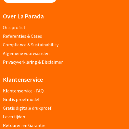
Custom made schrijfblokken
Over La Parada
Custom made memoblaadjes
Ons profiel
Referenties & Cases
Custom made muismatten
Compliance & Sustainability
Kantoor artikelen
Algemene voorwaarden
Privacyverklaring & Disclaimer
Agenda's bedrukken
Klantenservice
Bureau onderleggers bedrukken
Klantenservice - FAQ
Bureaulampen bedrukken
Gratis proefmodel
Linialen bedrukken
Gratis digitale drukproef
Levertijden
Muismatten bedrukken
Retouren en Garantie