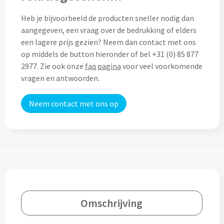
Thermosflessen bedrukken
Heb je bijvoorbeeld de producten sneller nodig dan
Custom made knuffels
Sportflessen & Bidons bedrukken
aangegeven, een vraag over de bedrukking of elders
een lagere prijs gezien? Neem dan contact met ons
Custom made (bad)slippers
Opvouwbare drinkflessen bedrukken
op middels de button hieronder of bel +31 (0) 85 877
2977. Zie ook onze
faq pagina
voor veel voorkomende
Custom made opblaas artikelen
Waterflesjes bedrukken
vragen en antwoorden.
Custom made voetballen & frisbees
Mokken & Bekers
Neem contact met ons op
Custom made auto zonneschermen
Reis- & Thermosbekers bedrukken
Mokken & Kopjes bedrukken
Offerte + Visual opvragen
Bekers bedrukken
Offerte + Visual opvragen
Drinkglazen & Karaffen
Omschrijving
Vraag
hier
vrijblijvend je offerte + digitale visual op