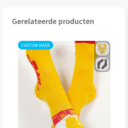
Cocktailsets bedrukken
Gerelateerde producten
Heupflesjes bedrukken
Proteine shakers bedrukken
CUSTOM MADE
IJsblokjes bedrukken
Rietjes bedrukken
Alle drinkwaren
Custom made
Custom made drinkflessen
Custom made IZY Bottles