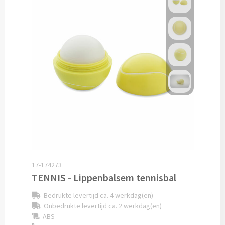
Potloden bedrukken
Markeerstiften bedrukken
Kinderschrijfwaren bedrukken
Stoepkrijt bedrukken
Waskrijtjes bedrukken
Notitieboekjes & Schrijfmappen
17-174273
Notitieboekjes bedrukken
TENNIS - Lippenbalsem tennisbal
Notitieblokken bedrukken
Bedrukte levertijd ca. 4 werkdag(en)
Onbedrukte levertijd ca. 2 werkdag(en)
ABS
Schrijfmappen bedrukken