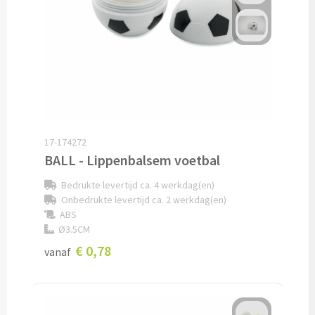
Pepernoten & Strooigoed
Schrijfwaren & Kantoorartikelen
Pennen
Balpennen bedrukken
17-174272
BALL - Lippenbalsem voetbal
Houten balpennen bedrukken
Bedrukte levertijd ca. 4 werkdag(en)
Onbedrukte levertijd ca. 2 werkdag(en)
Touchpennen bedrukken
ABS
Ø3.5CM
Luxe pennen bedrukken
€ 0,78
vanaf
Alle schrijfwaren & pennen
Overige schrijfwaren