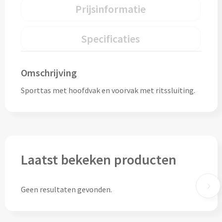
Drinkglazen & Theeglazen bedrukken
Prijsinformatie
Dubbelwandige glazen bedrukken
Specificaties
Wijn- & Champagneglazen bedrukken
Omschrijving
Bierglazen bedrukken
Sporttas met hoofdvak en voorvak met ritssluiting.
Wijnkaraffen bedrukken
Waterkaraffen bedrukken
Alle glazen
Laatst bekeken producten
Overige drinkwaren
Geen resultaten gevonden.
Wijngeschenken bedrukken
Drinksets bedrukken