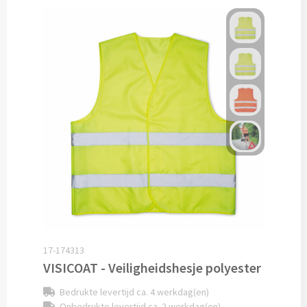
Drinkglazen & Theeglazen bedrukken
Dubbelwandige glazen bedrukken
Wijn- & Champagneglazen bedrukken
Bierglazen bedrukken
Wijnkaraffen bedrukken
Waterkaraffen bedrukken
Alle glazen
Overige drinkwaren
17-174313
VISICOAT - Veiligheidshesje polyester
Wijngeschenken bedrukken
Bedrukte levertijd ca. 4 werkdag(en)
Drinksets bedrukken
Onbedrukte levertijd ca. 2 werkdag(en)