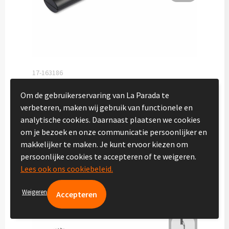
Vakantie, Recreatie & Spellen
Zomer & Strand
Zonnebrillen bedrukken
17-163186
ANDRE - Auto noodzaklamp
Strandballen bedrukken
Om de gebruikerservaring van La Parada te
Bedrukte levertijd ca. 4 werkdag(en)
verbeteren, maken wij gebruik van functionele en
Onbedrukte levertijd ca. 2 werkdag(en)
analytische cookies. Daarnaast plaatsen we cookies
Handwaaiers bedrukken
PS
om je bezoek en onze communicatie persoonlijker en
16X2,2X1,5 CM
makkelijker te maken. Je kunt ervoor kiezen om
Strandtassen bedrukken
€ 1,49
vanaf
persoonlijke cookies te accepteren of te weigeren.
Lees ook ons cookiebeleid.
Strandmatten bedrukken
Weigeren
Strandstoelen bedrukken
Parasols bedrukken