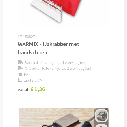
Custom made schrijfblokken
Custom made memoblaadjes
Custom made muismatten
17-150827
WARMIX - IJskrabber met
Kantoor artikelen
handschoen
Bedrukte levertijd ca. 4 werkdag(en)
Agenda's bedrukken
Onbedrukte levertijd ca. 2 werkdag(en)
PP
Bureau onderleggers bedrukken
23X17,5 CM
€ 1,36
vanaf
Bureaulampen bedrukken
Linialen bedrukken
Muismatten bedrukken