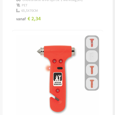
PET
65,5X70CM
Cocktailsets bedrukken
€ 2,34
vanaf
Heupflesjes bedrukken
Proteine shakers bedrukken
IJsblokjes bedrukken
Rietjes bedrukken
Alle drinkwaren
Custom made
Custom made drinkflessen
Custom made IZY Bottles