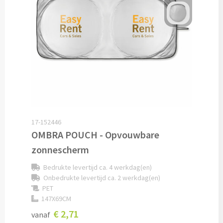
Caps bedrukken
Zonnehoedjes bedrukken
Zonnekleppen bedrukken
Hoedenbanden bedrukken
Custom made
17-152446
OMBRA POUCH - Opvouwbare
Custom made kleding
zonnescherm
Bedrukte levertijd ca. 4 werkdag(en)
Custom made caps
Onbedrukte levertijd ca. 2 werkdag(en)
PET
Custom made zonnehoedjes
147X69CM
€ 2,71
vanaf
Custom made bandana's