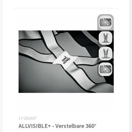
Custom made sokken
Custom made mutsen & sjaals
Mutsen, Sjaals & Handschoenen
Mutsen bedrukken
Sjaals bedrukken
Colsjaals bedrukken
Bandana's & Hoofdbanden bedrukken
Wintersets bedrukken
17-202497
ALLVISIBLE+ - Verstelbare 360°
Handschoenen bedrukken