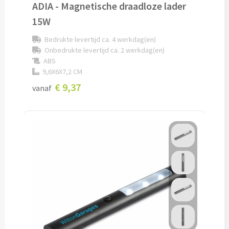
ADIA - Magnetische draadloze lader
Alle fiets artikelen
15W
Custom made
Bedrukte levertijd ca. 4 werkdag(en)
Onbedrukte levertijd ca. 2 werkdag(en)
Custom made bagageriemen & bagagelabels
ABS
9,6X6X7,2 CM
Custom made auto zonneschermen
€ 9,37
vanaf
Custom made zadelhoesjes
Geld & Bankpasjes
Pashouders bedrukken
Portemonnees's bedrukken
Reisetui's & Reisportefeuilles bedrukken