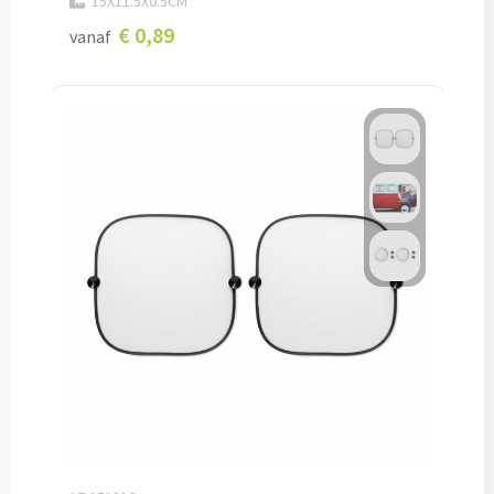
15X11.5X0.5CM
€ 0,89
vanaf
Potloden bedrukken
Markeerstiften bedrukken
Kinderschrijfwaren bedrukken
Stoepkrijt bedrukken
Waskrijtjes bedrukken
Notitieboekjes & Schrijfmappen
Notitieboekjes bedrukken
Notitieblokken bedrukken
Schrijfmappen bedrukken