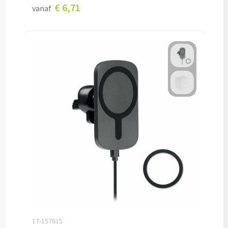
€ 6,71
vanaf
Veiligheidshesjes bedrukken
Veiligheidshesjes kinderen bedrukken
Alle auto artikelen
Fiets artikelen
Zadelhoesjes bedrukken
Fietslampjes bedrukken
Fietsbellen bedrukken
Fietstassen bedrukken
Lampjes & Reflectoren bedrukken
17-157615