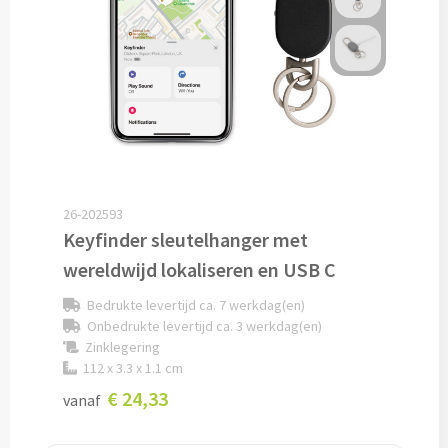
Audio
Bluetooth oordopjes bedrukken
Bedrade audio oordopjes bedrukken
Bluetooth hoofdtelefoons bedrukken
26-202593
Keyfinder sleutelhanger met
Bedrade hoofdtelefoons bedrukken
wereldwijd lokaliseren en USB C
Bluetooth speakers bedrukken
Bedrukte levertijd ca. 7 werkdag(en)
Onbedrukte levertijd ca. 3 werkdag(en)
Waterbestendige speakers bedrukken
Zinklegering
112 x 3.3 x 1.1 cm
Multifunctionele speakers bedrukken
€ 24,33
vanaf
Oplaadkabels & Accessoires