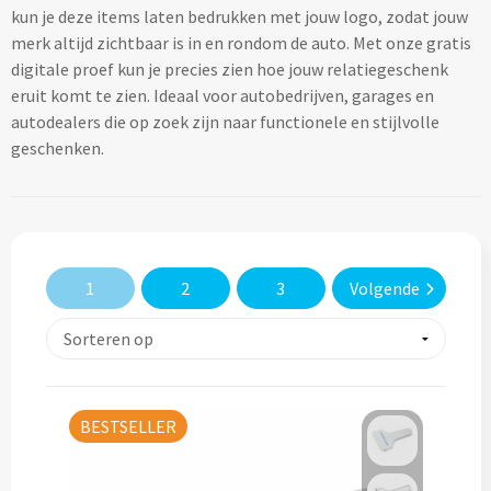
kun je deze items laten bedrukken met jouw logo, zodat jouw
Lifestyle
Ocean Bottle
Hennep
Reistassen & Trolleys
merk altijd zichtbaar is in en rondom de auto. Met onze gratis
Kerst geschenken
Handdoeken & Strandlakens
digitale proef kun je precies zien hoe jouw relatiegeschenk
Natuurliefhebbers
Reistassen bedrukken
Stanley
Jute
eruit komt te zien. Ideaal voor autobedrijven, garages en
Adventskalenders
Handdoeken & Strandlakens
autodealers die op zoek zijn naar functionele en stijlvolle
Onderwijs
Duffeltassen bedrukken
Keramiek
geschenken.
Kerstmokken & drinkflessen
Textiel
Custom made handdoeken & strandlakens
Personeel & Onboarding
Trolleys bedrukken
Kurk
Kerstknuffels
Textiel
Schoonheidssalons
Organisch katoen
Zakelijke tassen
Give-Aways
Kersttruien
Elevate
Sport & Fitness
Laptop & Tablet tassen bedrukken
Steenpapier
1
2
3
Volgende
Give-Aways
Kerstmutsen
Iqoniq
Tandartsen
Laptop & Tablet hoezen bedrukken
Custom made sleutelhangers
Kerstkaarsen
Gerecyclede materialen
Toerisme
Laptop rugzakken bedrukken
Home & Living
Custom made zadelhoesjes
Kerstsokken
Gerecyclede materialen
BESTSELLER
Transport
Documenttassen bedrukken
Custom made medailles
Home & Living
Kerstgadgets
Gerecycled aluminium