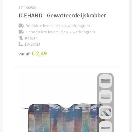
Overig
17-190688
ICEHAND - Gewatteerde ijskrabber
Find Me artikelen bedrukken
Bedrukte levertijd ca. 4 werkdag(en)
Onbedrukte levertijd ca. 2 werkdag(en)
Weerstations & Thermometers bedrukken
Katoen
10X38CM
USB sticks bedrukken
€ 2,49
vanaf
USB creditcard bedrukken
USB hout, bamboe & karton bedrukken
Alle gadgets
Reizen & Onderweg
Reisartikelen