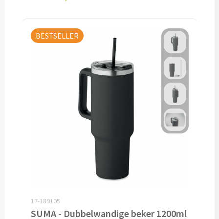
Opvouwbare paraplu's bedrukken
BESTSELLER
Golfparaplu's bedrukken
Kinderparaplu's bedrukken
Poncho's & Regenjassen
Poncho's bedrukken
Regenjassen bedrukken
Custom made
Custom made paraplu's
17-189105
Custom made poncho's
SUMA - Dubbelwandige beker 1200ml