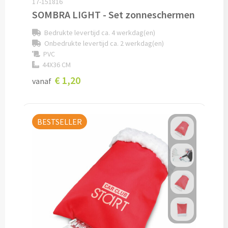
17-151816
SOMBRA LIGHT - Set zonneschermen
Documentmappen bedrukken
Bedrukte levertijd ca. 4 werkdag(en)
Klemborden bedrukken
Onbedrukte levertijd ca. 2 werkdag(en)
PVC
44X36 CM
Memo's
€ 1,20
vanaf
Memoblaadjes bedrukken
Memo boekjes bedrukken
BESTSELLER
Memo sets bedrukken
Kubusblokken bedrukken
Custom made
Custom made notitieboekjes