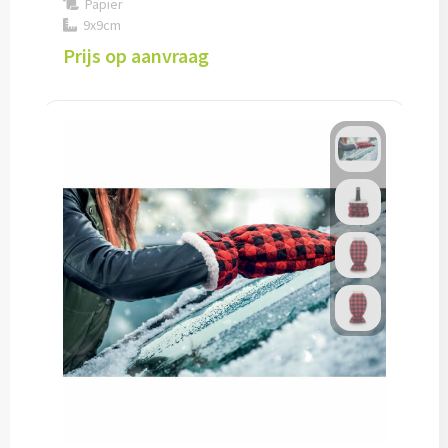
Papier
9x9cm
Verpleegster horloges bedrukken
Prijs op aanvraag
Bureauklokken bedrukken
Wekkers bedrukken
Wandklokken bedrukken
Custom made
Custom made opladers & oplaadkabels
Custom made telefoon accessoires
Custom made webcam covers
Custom made USB sticks