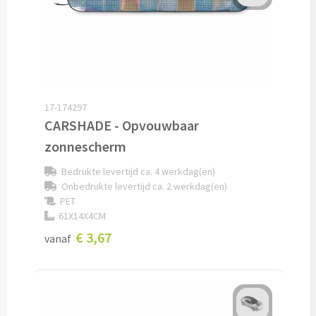
Bagageriemen bedrukken
Bagagelabels bedrukken
Koffersloten bedrukken
17-174297
CARSHADE - Opvouwbaar
Bagageweegschalen bedrukken
zonnescherm
Reissetjes bedrukken
Bedrukte levertijd ca. 4 werkdag(en)
Onbedrukte levertijd ca. 2 werkdag(en)
Reisstekkers & Reisladers bedrukken
PET
61X14X4CM
€ 3,67
Nekkussentjes & Zitkussens bedrukken
vanaf
Oogmaskers bedrukken
Paspoorthouders bedrukken