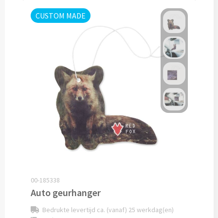
CUSTOM MADE
Oplaadkabels bedrukken
Telefoonhouders bedrukken
Telefoonhoesjes bedrukken
USB-hubs bedrukken
Computermuizen bedrukken
Laserpointers bedrukken
Overige computer accessoires
00-185338
Smartwatches & Klokken
Auto geurhanger
Smartwatches bedrukken
Bedrukte levertijd ca. (vanaf) 25 werkdag(en)