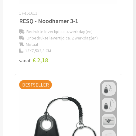
Lunch
17-151611
RESQ - Noodhamer 3-1
Lunchboxen bedrukken
Bedrukte levertijd ca. 4 werkdag(en)
Onbedrukte levertijd ca. 2 werkdag(en)
Lunchbekers bedrukken
Metaal
13X7,5X2,8 CM
Voedselcontainers bedrukken
€ 2,18
vanaf
Saladeboxen bedrukken
BESTSELLER
Snoep
Pepermunt bedrukken
Snoeppotten bedrukken
Snoepblikken bedrukken