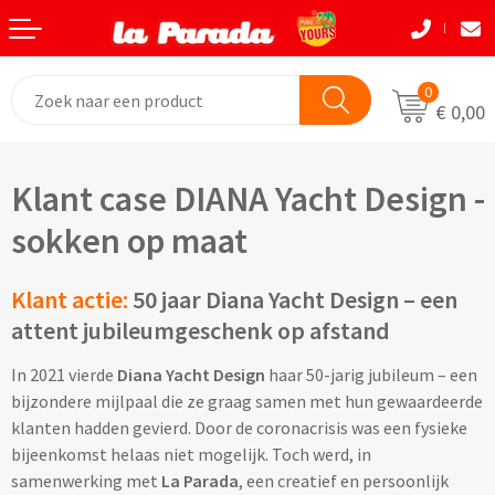
Terug
Terug
Terug
Terug
Terug
Terug
Eten & Drinkwaren
Tassen
Tassen
Autobedrijven
Natuurlijke materialen
Back to School
0
€ 0,00
Bouw
Beurzen
Eten & Drinkwaren
Boodshappentassen
Tassen
Natuurlijke materialen
Klant case DIANA Yacht Design -
Festivals
Brievenbusgeschenken
Boodschappentassen bedrukken
Custom made shoppers
Avira
Acaciahout
sokken op maat
Gadget liefhebbers
Dag van de Zorg
Jute tassen bedrukken
Custom made papieren tasjes
Black+Blum
Bamboe
Klant actie:
50 jaar Diana Yacht Design – een
Eindejaar
Horeca
Katoenen tassen bedrukken
Custom made strandtassen & drybags
BOSKA
Fairtrade katoen
attent jubileumgeschenk op afstand
Goodiebags
Kinderopvang
Opvouwbare tassen bedrukken
Custom made rugtassen
CamelBak
FSC hout
In 2021 vierde
Diana Yacht Design
haar 50-jarig jubileum – een
bijzondere mijlpaal die ze graag samen met hun gewaardeerde
Herfst
Kookliefhebbers
Papieren tassen bedrukken
Custom made koeltassen
IZY Bottles
FSC papier
klanten hadden gevierd. Door de coronacrisis was een fysieke
bijeenkomst helaas niet mogelijk. Toch werd, in
Makelaardij
Boodschappenmandjes bedrukken
Custom made (reis)toilettasjes & heuptasjes
Mepal
Glas
samenwerking met
La Parada
, een creatief en persoonlijk
Kerst