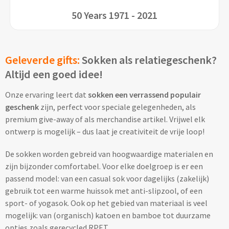
Custom made (regen)poncho's
50 Years 1971 - 2021
Moleskine
Picknicktassen bedrukken
Parker
Picknickmanden bedrukken
Kantoor
Geleverde gifts:
Sokken als relatiegeschenk?
Stilolinea
Altijd een goed idee!
Plunjezakken bedrukken
Kantoor
Onze ervaring leert dat
sokken een verrassend populair
Overige tassen
Custom made muismatten
Alle categoriën
geschenk
zijn, perfect voor speciale gelegenheden, als
premium give-away of als merchandise artikel. Vrijwel elk
Autotassen bedrukken
Custom made notes & notitieboekjes
Alle categoriën
ontwerp is mogelijk – dus laat je creativiteit de vrije loop!
Crossbody tassen bedrukken
Custom made webcam covers
Sagaform
De sokken worden gebreid van hoogwaardige materialen en
zijn bijzonder comfortabel. Voor elke doelgroep is er een
Fietstassen bedrukken
Custom made USB sticks
passend model: van een casual sok voor dagelijks (zakelijk)
Swiss Peak
gebruik tot een warme huissok met anti-slipzool, of een
Heuptassen bedrukken
sport- of yogasok. Ook op het gebied van materiaal is veel
Vinga
Home & Living
mogelijk: van (organisch) katoen en bamboe tot duurzame
Toilettassen bedrukken
opties zoals gerecycled RPET.
XD Design