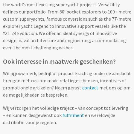
Thermosflessen bedrukken
the world’s most exciting superyacht projects. Versatility
defines our portfolio. From 80’ pocket explorers to 100+ metre
Custom made knuffels
Sportflessen & Bidons bedrukken
custom superyachts, famous conversions such as the 77-metre
explorer yacht Legend to innovative support vessels like the
Custom made (bad)slippers
Opvouwbare drinkflessen bedrukken
YXT 24 Evolution. We offer an ideal synergy of innovative
design, naval architecture and engineering, accommodating
Custom made opblaas artikelen
Waterflesjes bedrukken
even the most challenging wishes.
Custom made voetballen & frisbees
Ook interesse in maatwerk geschenken?
Mokken & Bekers
Custom made auto zonneschermen
Wil jij jouw merk, bedrijf of product krachtig onder de aandacht
Reis- & Thermosbekers bedrukken
brengen met custom made relatiegeschenken, incentives of
promotionele artikelen? Neem gerust
contact
met ons op om
Mokken & Kopjes bedrukken
Offerte + Visual opvragen
de mogelijkheden te bespreken.
Bekers bedrukken
Wij verzorgen het volledige traject – van concept tot levering
Offerte + Visual opvragen
– en kunnen desgewenst ook
fulfilment
en wereldwijde
Drinkglazen & Karaffen
distributie voor je regelen.
Vraag
hier
vrijblijvend je offerte + digitale visual op