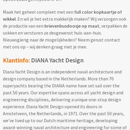
Home & Living
Wijnfles tasjes bedrukken
Maak het geheel compleet met een
full color kopkaartje of
wikkel
. En wil je het extra makkelijk maken? Wij verzorgen ook
Custom made dekens & plaids
Opbergtasjes & Kadotasjes bedrukken
de productie van een
brievenbusdoosje op maat
, verpakken de
sokken en versturen ze desgewenst huis-aan-huis.
Custom made keukenschorten
Nieuwsgierig naar de mogelijkheden? Neem gerust contact
Alle tassen
met ons op – wij denken graag met je mee.
Custom made onderzetters
Klantinfo:
DIANA Yacht Design
Eten & Drinken
Custom made plantjes & zaadpapier
Diana Yacht Design is an independent naval architecture and
Drinkflessen & Waterflesjes
design company based in the Netherlands. More than 70
Overig
superyachts bearing the DIANA name have set sail over the
Drink- & Waterflessen bedrukken
past 50 years. Our expertise spans across all yacht design and
engineering disciplines, delivering a unique one-stop design
Overig
Drinkflessen met karabijnhaak
experience. Diana Yacht Design opened its doors in
Amstelveen, the Netherlands, in 1971. Over the past 50 years,
Custom made paraplu's
Glazen drinkflessen bedrukken
we’ve lived up to our Dutch maritime heritage, developing
award-winning naval architecture and engineering for some of
Custom made drinkflessen