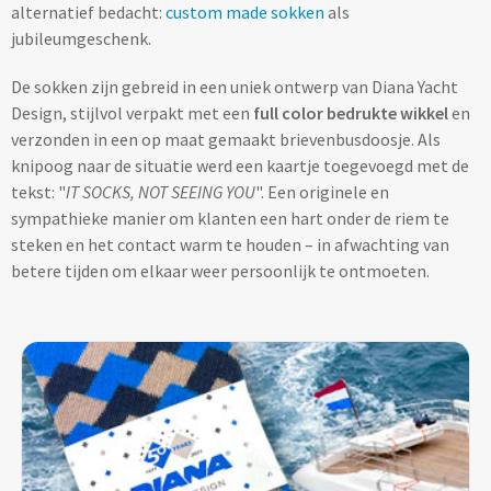
alternatief bedacht:
custom made sokken
als
Lifestyle
Ocean Bottle
Hennep
Reistassen & Trolleys
jubileumgeschenk.
Kerst geschenken
Handdoeken & Strandlakens
Natuurliefhebbers
Reistassen bedrukken
Stanley
Jute
De sokken zijn gebreid in een uniek ontwerp van Diana Yacht
Adventskalenders
Handdoeken & Strandlakens
Design, stijlvol verpakt met een
full color bedrukte wikkel
en
Onderwijs
Duffeltassen bedrukken
Keramiek
verzonden in een op maat gemaakt brievenbusdoosje. Als
Kerstmokken & drinkflessen
Textiel
Custom made handdoeken & strandlakens
knipoog naar de situatie werd een kaartje toegevoegd met de
Personeel & Onboarding
Trolleys bedrukken
Kurk
tekst: "
IT SOCKS, NOT SEEING YOU
". Een originele en
Kerstknuffels
Textiel
sympathieke manier om klanten een hart onder de riem te
Schoonheidssalons
Organisch katoen
Zakelijke tassen
Give-Aways
steken en het contact warm te houden – in afwachting van
Kersttruien
Elevate
betere tijden om elkaar weer persoonlijk te ontmoeten.
Sport & Fitness
Laptop & Tablet tassen bedrukken
Steenpapier
Give-Aways
Kerstmutsen
Iqoniq
Tandartsen
Laptop & Tablet hoezen bedrukken
Custom made sleutelhangers
Kerstkaarsen
Gerecyclede materialen
Toerisme
Laptop rugzakken bedrukken
Home & Living
Custom made zadelhoesjes
Kerstsokken
Gerecyclede materialen
Transport
Documenttassen bedrukken
Custom made medailles
Home & Living
Kerstgadgets
Gerecycled aluminium