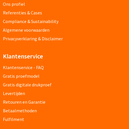
Ons profiel
Referenties & Cases
Cocktailsets bedrukken
Compliance & Sustainability
Heupflesjes bedrukken
Algemene voorwaarden
Privacyverklaring & Disclaimer
Proteine shakers bedrukken
Klantenservice
IJsblokjes bedrukken
Klantenservice - FAQ
Rietjes bedrukken
Gratis proefmodel
Alle drinkwaren
Gratis digitale drukproef
Levertijden
Custom made
Retouren en Garantie
Betaalmethoden
Custom made drinkflessen
Fulfilment
Custom made IZY Bottles