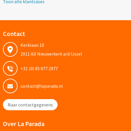
Drinkglazen & Theeglazen bedrukken
Toon alle klantcases
Dubbelwandige glazen bedrukken
Wijn- & Champagneglazen bedrukken
Contact
Bierglazen bedrukken
Kerklaan 10
2911 AD Nieuwerkerk a/d IJssel
Wijnkaraffen bedrukken
+31 (0) 85 877 2977
Waterkaraffen bedrukken
contact@laparada.nl
Alle glazen
Overige drinkwaren
Naar contactgegevens
Wijngeschenken bedrukken
Over La Parada
Drinksets bedrukken