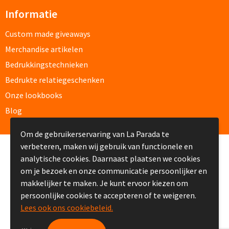
Informatie
Lunch
Custom made giveaways
Lunchboxen bedrukken
Merchandise artikelen
Bedrukkingstechnieken
Lunchbekers bedrukken
Bedrukte relatiegeschenken
Voedselcontainers bedrukken
Onze lookbooks
Blog
Saladeboxen bedrukken
Om de gebruikerservaring van La Parada te
Snoep
verbeteren, maken wij gebruik van functionele en
© Copyright La Parada 2008-2026
analytische cookies. Daarnaast plaatsen we cookies
Pepermunt bedrukken
om je bezoek en onze communicatie persoonlijker en
makkelijker te maken. Je kunt ervoor kiezen om
Snoeppotten bedrukken
persoonlijke cookies te accepteren of te weigeren.
Lees ook ons cookiebeleid.
Snoepblikken bedrukken