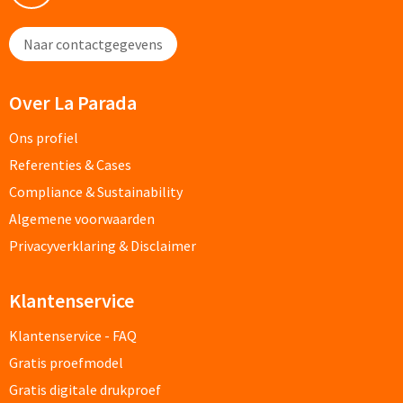
Potloden bedrukken
Naar contactgegevens
Markeerstiften bedrukken
Over La Parada
Kinderschrijfwaren bedrukken
Ons profiel
Referenties & Cases
Stoepkrijt bedrukken
Compliance & Sustainability
Waskrijtjes bedrukken
Algemene voorwaarden
Privacyverklaring & Disclaimer
Notitieboekjes & Schrijfmappen
Klantenservice
Notitieboekjes bedrukken
Klantenservice - FAQ
Notitieblokken bedrukken
Gratis proefmodel
Gratis digitale drukproef
Schrijfmappen bedrukken