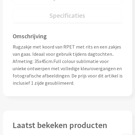
Home & Living
Wijnfles tasjes bedrukken
Specificaties
Custom made dekens & plaids
Opbergtasjes & Kadotasjes bedrukken
Omschrijving
Custom made keukenschorten
Alle tassen
Rugzakje met koord van RPET met rits en een zakjes
Custom made onderzetters
van gaas. Ideaal voor gebruik tijdens dagtochten..
Afmeting: 35x45cm.Full colour sublimatie voor
Eten & Drinken
Custom made plantjes & zaadpapier
unieke ontwerpen met volledige kleurovergangen en
fotografische afbeeldingen. De prijs voor dit artikel is
Drinkflessen & Waterflesjes
inclusief 1 zijde gesublimeerd.
Overig
Drink- & Waterflessen bedrukken
Overig
Drinkflessen met karabijnhaak
Custom made paraplu's
Laatst bekeken producten
Glazen drinkflessen bedrukken
Custom made drinkflessen