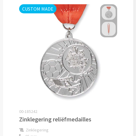
CUSTOM MADE
Lunch
Lunchboxen bedrukken
Lunchbekers bedrukken
Voedselcontainers bedrukken
Saladeboxen bedrukken
Snoep
Pepermunt bedrukken
00-185242
Snoeppotten bedrukken
Zinklegering reliëfmedailles
Snoepblikken bedrukken
Zinklegering