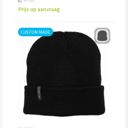
65 mm
Prijs op aanvraag
Snoep bedrukken
Lollies bedrukken
CUSTOM MADE
Chocolade & Bonbons bedrukken
Kauwgom bedrukken
Alle snoep artikelen
Koeken & Chips
Koekjes bedrukken
Brievenbus taarten
Chips & Nootjes bedrukken