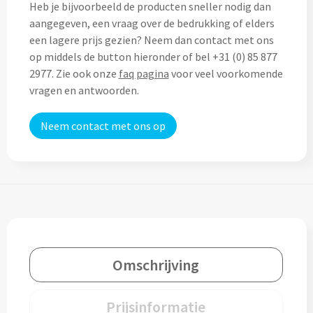
Heb je bijvoorbeeld de producten sneller nodig dan
Custom made (regen)poncho's
Moleskine
aangegeven, een vraag over de bedrukking of elders
Picknicktassen bedrukken
een lagere prijs gezien? Neem dan contact met ons
Parker
op middels de button hieronder of bel +31 (0) 85 877
Picknickmanden bedrukken
Kantoor
2977. Zie ook onze
faq pagina
voor veel voorkomende
Stilolinea
vragen en antwoorden.
Plunjezakken bedrukken
Kantoor
Neem contact met ons op
Overige tassen
Custom made muismatten
Alle categoriën
Autotassen bedrukken
Custom made notes & notitieboekjes
Alle categoriën
Crossbody tassen bedrukken
Custom made webcam covers
Sagaform
Fietstassen bedrukken
Custom made USB sticks
Swiss Peak
Omschrijving
Heuptassen bedrukken
Vinga
Home & Living
Prijsinformatie
Toilettassen bedrukken
XD Design