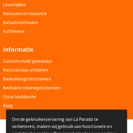
Levertijden
Documentmappen bedrukken
Retouren en Garantie
Betaalmethoden
Klemborden bedrukken
Fulfilment
Memo's
Informatie
Memoblaadjes bedrukken
Custom made giveaways
Memo boekjes bedrukken
Merchandise artikelen
Bedrukkingstechnieken
Memo sets bedrukken
Bedrukte relatiegeschenken
Onze lookbooks
Kubusblokken bedrukken
Blog
Custom made
Om de gebruikerservaring van La Parada te
verbeteren, maken wij gebruik van functionele en
Custom made notitieboekjes
© Copyright La Parada 2008-2026