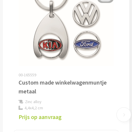
Cocktailsets bedrukken
Heupflesjes bedrukken
Proteine shakers bedrukken
IJsblokjes bedrukken
Rietjes bedrukken
00-165559
Custom made winkelwagenmuntje
Alle drinkwaren
metaal
Custom made
Zinc alloy
4,4x4,2 cm
Custom made drinkflessen
Prijs op aanvraag
Custom made IZY Bottles