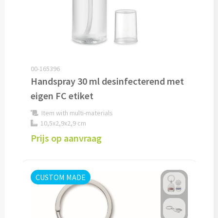
Drinkglazen & Theeglazen bedrukken
Dubbelwandige glazen bedrukken
Wijn- & Champagneglazen bedrukken
00-165396
Bierglazen bedrukken
Handspray 30 ml desinfecterend met
eigen FC etiket
Wijnkaraffen bedrukken
Item with multi-materials
Waterkaraffen bedrukken
10,5x2,9x2,9 cm
Prijs op aanvraag
Alle glazen
Overige drinkwaren
CUSTOM MADE
Wijngeschenken bedrukken
Drinksets bedrukken